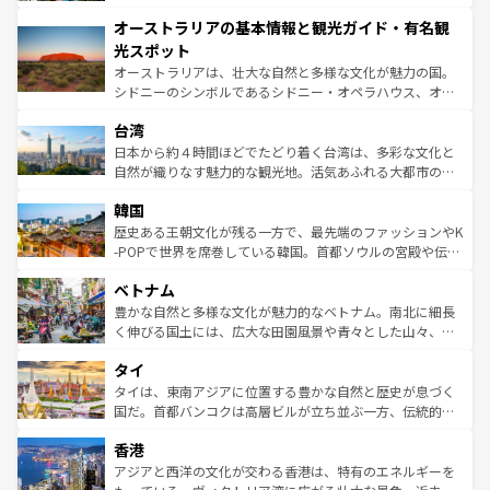
ストーン国立公園といった絶景が堪能できる。さらに、南
秘を感じたいなら、火山が生み出した壮大な景観を誇るハ
オーストラリアの基本情報と観光ガイド・有名観
部のニューオーリンズでは、音楽と美食が融合した独特の
ワイ島は見逃せない。また、定番の観光地といえばオアフ
文化が魅力。旅行者はアメリカの各地域で異なる魅力を楽
島だが、静かな自然を求めるならマウイ島やカウアイ島が
光スポット
しみながら、その多様性と豊かな歴史を感じることができ
おすすめ。エメラルドグリーンに輝く海をはじめ、豊かな
オーストラリアは、壮大な自然と多様な文化が魅力の国。
るだろう。車でのロードトリップや列車の旅も、アメリカ
文化や歴史が息づいている。「アロハスピリット」と呼ば
シドニーのシンボルであるシドニー・オペラハウス、オー
ならではの贅沢な旅のスタイルだ。 なお、新着のアメリカ
れるおもてなしの心で訪れる人々を迎えてくれるハワイの
ストラリア東海岸北部に広がる大サンゴ礁地帯グレートバ
情報は
コンテンツ一覧
を参照してほしい。
人々、おいしいローカルフードやハワイアンミュージッ
台湾
リアリーフや大陸中央部にそびえるウルル（エアーズロッ
ク、伝統的なフラダンスなど、すべてがハワイの魅力を彩
ク）、タスマニアの美しい原生林やケアンズの熱帯雨林な
日本から約４時間ほどでたどり着く台湾は、多彩な文化と
っている。訪れるたびに新しい発見と感動が待っているハ
ど、見どころがたくさん。また、カフェやワイン、オージ
自然が織りなす魅力的な観光地。活気あふれる大都市の台
ワイを、存分に味わってほしい。 なお、新着のハワイ情報
ービーフなどの食文化も豊かで、美味しいものであふれて
北やノスタルジックな町並みが人気な九份（ジォウフェ
は
コンテンツ一覧
を参照してほしい。
韓国
いる。アクティビティも充実しており、サーフィンやダイ
ン）、静ひつな山岳地帯である台湾東部など、都市の喧騒
ビング、ハイキングなど、アウトドア好きにはたまらな
と山間の静けさが共存しており、訪れる人に新しい発見と
歴史ある王朝文化が残る一方で、最先端のファッションやK
い。オーストラリアの多彩な魅力を存分に味わいつくそ
驚きをもたらしてくれる。また、奥深い台湾の食文化も魅
-POPで世界を席巻している韓国。首都ソウルの宮殿や伝統
う。 なお、新着のオーストラリア情報は
コンテンツ一覧
を
力で、夜市などの屋台グルメから高級料理、ヘルシーで美
家屋が並ぶエリアでは韓国の歴史と文化に浸ることがで
参照してほしい。
ベトナム
容にもいいと評判のスイーツなど、バラエティ豊かな料理
き、地方に足を延ばせば四季折々の自然美を楽しむことが
が味わえる。 なお、新着の台湾情報は
コンテンツ一覧
を参
できる。そして、キムチや焼肉、絶品のストリートフード
豊かな自然と多様な文化が魅力的なベトナム。南北に細長
照してほしい。
まで、さまざまな韓国料理が待っている。夜には、韓国な
く伸びる国土には、広大な田園風景や青々とした山々、世
らではのナイトライフも堪能できる。あたたかいホスピタ
界遺産に登録された壮大な自然景観が点在し、都市部では
タイ
リティに包まれながら、韓国の多彩な魅力を心ゆくまで味
急速な発展と共に伝統が息づく。ハノイの古い町並みやホ
わってみてほしい。 なお、新着の韓国情報は
コンテンツ一
ーチミン市のフランス統治時代の建物も、独特の雰囲気を
タイは、東南アジアに位置する豊かな自然と歴史が息づく
覧
を参照してほしい。
醸し出している。また、バラエティの豊かさとおいしさで
国だ。首都バンコクは高層ビルが立ち並ぶ一方、伝統的な
世界中の食通を魅了してやまないベトナム料理も魅力のひ
寺院や市場がいたるところに点在し、古きよき文化と現代
香港
とつ。フォーやバインミー、ベトナムコーヒーなどは、ぜ
の活気が交差している。北部ではチェンマイなどの山岳地
ひ現地で味わいたい。どの地域を訪れてもあたたかい人々
帯で自然と触れ合い、南部ではプーケットやクラビの美し
アジアと西洋の文化が交わる香港は、特有のエネルギーを
が旅行者を迎えてくれるので、きっと忘れられない旅にな
いビーチでリゾート気分を楽しむことができる。タイ料理