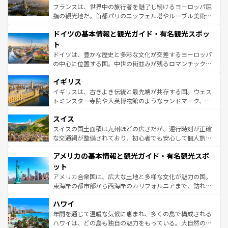
る。首都マドリードの洗練された雰囲気や、バルセロナの
フランスは、世界中の旅行者を魅了し続けるヨーロッパ屈
アートに溢れた街角から、地方では古代ローマ遺跡や中世
指の観光地だ。首都パリのエッフェル塔やルーブル美術館
の城塞都市、穏やかなビーチリゾートまで多彩な表情を見
といった象徴的なスポットから、田舎町の古風な美しさま
せる。地方によって風土や気候が異なるスペインはその個
ドイツの基本情報と観光ガイド・有名観光スポッ
で、幅広い魅力が詰まっている。華麗な宮殿、歴史的な大
性で訪れる人を魅了する。 なお、新着のスペイン情報は
コ
聖堂、美しいビーチ、そして豊かな自然が、訪れる者を心
ト
ンテンツ一覧
を参照してほしい。
から魅了する。また、フランスは美食の国としても知ら
ドイツは、豊かな歴史と多彩な文化が交差するヨーロッパ
れ、フランス料理はユネスコ無形文化遺産にも登録されて
の中心に位置する国。中世の街並みが残るロマンチック街
いる。シャンパンの発祥地であるランス、プロヴァンスの
道から、未来を先取りするようなモダンな都市まで多様な
香り高いラベンダー畑など、多彩な楽しみ方が可能だ。さ
イギリス
顔を持つこの国は、どこを歩いても飽きることがない。ベ
らに、パリ以外の地域にも魅力が溢れており、どの街角に
ルリンの文化的活気、バイエルン州のアルプスの絶景、そ
イギリスは、古きよき伝統と最先端が共存する国。ウェス
も豊かな歴史と文化が息づいている。パリ以外の個性あふ
してライン川沿いのワイン畑といった風景は必見。ビール
トミンスター寺院や大英博物館のようなランドマーク、歴
れる地方に足を運ぶとそれぞれで全く異なる文化を体験で
とソーセージを味わいながら地元の人と過ごす楽しい時間
史ある大学都市、美しい丘陵地帯や牧歌的な風景など、エ
きるだろう。 なお、新着のフランス情報は
コンテンツ一覧
スイス
は、お酒好きな人にはぜひ体験してほしい。 なお、新着の
リアごとに異なる魅力がある。また、優雅なアフタヌーン
を参照してほしい。
ドイツ情報は
コンテンツ一覧
を参照してほしい。
ティー、ビール好きにはたまらない英国パブ、サッカー観
スイスの国土面積は九州ほどの広さだが、運行時刻が正確
戦など、本場だからこそできる体験も豊富。イギリスを旅
な交通網が整備されており、初心者でも安心して個人旅行
して楽しみつくそう。 なお、新着のイギリス情報は
コンテ
を楽しめる。日本同様に時刻表どおりの旅が可能だ。中世
アメリカの基本情報と観光ガイド・有名観光スポ
ンツ一覧
を参照してほしい。
の建物がそのまま残る町や、スイスならではのユニークな
博物館もあり、アルプス観光だけでなく町歩きも満喫する
ット
ことができる。国民の所得が高いため物価も高いが、旅行
アメリカ合衆国は、広大な土地と多様な文化が魅力の国。
者向けの交通パス提供のサービスもあり、うまく活用すれ
東海岸の都市部から西海岸のカリフォルニアまで、訪れる
ば市内交通費無料で観光を楽しむこともできる。 なお、新
場所ごとに異なる風景と体験が待っている。ニューヨーク
着のスイス情報は
コンテンツ一覧
を参照してほしい。
ハワイ
のような巨大都市は、観光、ショッピング、エンターテイ
ンメントが詰まった刺激的なスポットだ。一方、アメリカ
年間を通じて温暖な気候に恵まれ、多くの島で構成される
西部には大自然が広がり、グランドキャニオンやイエロー
ハワイは、どの島も独自の魅力をもっている。大自然の神