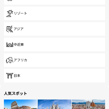
リゾート
アジア
中近東
アフリカ
日本
人気スポット