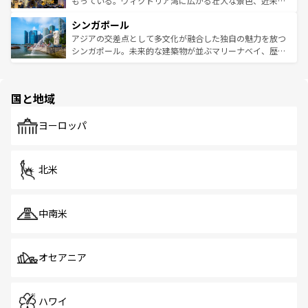
もっている。ヴィクトリア湾に広がる壮大な景色、近未来
るはずだ。 なお、新着のベトナム情報は
コンテンツ一覧
を
は世界的に有名で、屋台から高級レストランまで味覚を刺
的なアートスポット、そして歴史と現代が融合した町並
参照してほしい。
シンガポール
激する。気候は一年中温暖で、どの季節にも異なる楽しみ
み、どこを訪れても感動するはず。観光スポットが密集し
が待っている。親しみやすいタイの人々、仏教を中心とし
ており、効率よく見どころを回れるのも魅力。息をのむよ
アジアの交差点として多文化が融合した独自の魅力を放つ
た文化、そして多様な観光資源が、訪れる旅人を魅了し続
うな絶景から文化的な体験まで、香港を存分に楽しみ尽く
シンガポール。未来的な建築物が並ぶマリーナベイ、歴史
ける。 なお、新着のタイ情報は
コンテンツ一覧
を参照して
そう。 なお、新着の香港情報は
コンテンツ一覧
を参照して
と伝統を感じられるエスニックタウン、多数の緑豊かな公
ほしい。
ほしい。
園や自然保護区など、自然が調和した近代的な景観と文化
の多様性あふれるカラフルな町は、どこを歩いても新しい
国と地域
発見がある。さらに、治安のよさや充実した公共交通機関
も、旅行者にとっては魅力的なポイント。グルメも豊富
で、ホーカーズは地元の風情を楽しめる外せないスポット
ヨーロッパ
だ。訪れる人を飽きさせないシンガポールで、多様な魅力
を体感しよう。 なお、新着のシンガポール情報は
コンテン
ツ一覧
を参照してほしい。
北米
中南米
オセアニア
ハワイ