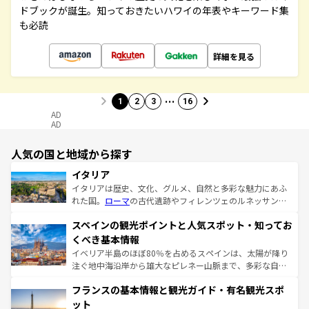
ドブックが誕生。知っておきたいハワイの年表やキーワード集
も必読
詳細を見る
…
1
2
3
16
AD
AD
人気の国と地域から探す
イタリア
イタリアは歴史、文化、グルメ、自然と多彩な魅力にあふ
れた国。
ローマ
の古代遺跡やフィレンツェのルネッサンス
美術、ヴェネツィアの運河など、歴史あるスポットはもち
スペインの観光ポイントと人気スポット・知ってお
ろん、トスカーナの美しい田園風景やアマルフィ海岸の絶
景など、自然景観も見逃せない。観光の合間には、本場の
くべき基本情報
ピザやパスタなど、絶品のイタリア料理を堪能することも
イベリア半島のほぼ80％を占めるスペインは、太陽が降り
できる。朝目覚めてから夜眠るまで、すべての瞬間を楽し
注ぐ地中海沿岸から雄大なピレネー山脈まで、多彩な自然
ませてくれるイタリアで、忘れられない旅をしてみよう！
と文化が詰まったヨーロッパ屈指の旅行先だ。多様な地域
なお、新着のイタリア情報は
コンテンツ一覧
を参照してほ
フランスの基本情報と観光ガイド・有名観光スポ
文化が根付くこの国では、情熱的なフラメンコ、熱気あふ
しい。
れる闘牛、そして美味しいタパスが生活の一部となってい
ット