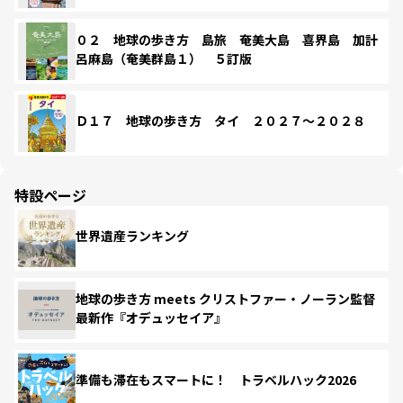
０２ 地球の歩き方 島旅 奄美大島 喜界島 加計
呂麻島（奄美群島１） ５訂版
Ｄ１７ 地球の歩き方 タイ ２０２７～２０２８
特設ページ
世界遺産ランキング
地球の歩き方 meets クリストファー・ノーラン監督
最新作『オデュッセイア』
準備も滞在もスマートに！ トラベルハック2026