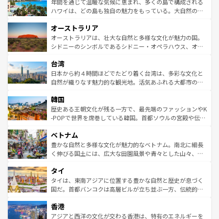
着のスイス情報は
コンテンツ一覧
を参照してほしい。
ンメントが詰まった刺激的なスポットだ。一方、アメリカ
年間を通じて温暖な気候に恵まれ、多くの島で構成される
西部には大自然が広がり、グランドキャニオンやイエロー
ハワイは、どの島も独自の魅力をもっている。大自然の神
ストーン国立公園といった絶景が堪能できる。さらに、南
秘を感じたいなら、火山が生み出した壮大な景観を誇るハ
オーストラリア
部のニューオーリンズでは、音楽と美食が融合した独特の
ワイ島は見逃せない。また、定番の観光地といえばオアフ
文化が魅力。旅行者はアメリカの各地域で異なる魅力を楽
島だが、静かな自然を求めるならマウイ島やカウアイ島が
オーストラリアは、壮大な自然と多様な文化が魅力の国。
しみながら、その多様性と豊かな歴史を感じることができ
おすすめ。エメラルドグリーンに輝く海をはじめ、豊かな
シドニーのシンボルであるシドニー・オペラハウス、オー
るだろう。車でのロードトリップや列車の旅も、アメリカ
文化や歴史が息づいている。「アロハスピリット」と呼ば
ストラリア東海岸北部に広がる大サンゴ礁地帯グレートバ
ならではの贅沢な旅のスタイルだ。 なお、新着のアメリカ
台湾
れるおもてなしの心で訪れる人々を迎えてくれるハワイの
リアリーフや大陸中央部にそびえるウルル（エアーズロッ
情報は
コンテンツ一覧
を参照してほしい。
人々、おいしいローカルフードやハワイアンミュージッ
ク）、タスマニアの美しい原生林やケアンズの熱帯雨林な
日本から約４時間ほどでたどり着く台湾は、多彩な文化と
ク、伝統的なフラダンスなど、すべてがハワイの魅力を彩
ど、見どころがたくさん。また、カフェやワイン、オージ
自然が織りなす魅力的な観光地。活気あふれる大都市の台
っている。訪れるたびに新しい発見と感動が待っているハ
ービーフなどの食文化も豊かで、美味しいものであふれて
北やノスタルジックな町並みが人気な九份（ジォウフェ
ワイを、存分に味わってほしい。 なお、新着のハワイ情報
韓国
いる。アクティビティも充実しており、サーフィンやダイ
ン）、静ひつな山岳地帯である台湾東部など、都市の喧騒
は
コンテンツ一覧
を参照してほしい。
ビング、ハイキングなど、アウトドア好きにはたまらな
と山間の静けさが共存しており、訪れる人に新しい発見と
歴史ある王朝文化が残る一方で、最先端のファッションやK
い。オーストラリアの多彩な魅力を存分に味わいつくそ
驚きをもたらしてくれる。また、奥深い台湾の食文化も魅
-POPで世界を席巻している韓国。首都ソウルの宮殿や伝統
う。 なお、新着のオーストラリア情報は
コンテンツ一覧
を
力で、夜市などの屋台グルメから高級料理、ヘルシーで美
家屋が並ぶエリアでは韓国の歴史と文化に浸ることがで
参照してほしい。
ベトナム
容にもいいと評判のスイーツなど、バラエティ豊かな料理
き、地方に足を延ばせば四季折々の自然美を楽しむことが
が味わえる。 なお、新着の台湾情報は
コンテンツ一覧
を参
できる。そして、キムチや焼肉、絶品のストリートフード
豊かな自然と多様な文化が魅力的なベトナム。南北に細長
照してほしい。
まで、さまざまな韓国料理が待っている。夜には、韓国な
く伸びる国土には、広大な田園風景や青々とした山々、世
らではのナイトライフも堪能できる。あたたかいホスピタ
界遺産に登録された壮大な自然景観が点在し、都市部では
タイ
リティに包まれながら、韓国の多彩な魅力を心ゆくまで味
急速な発展と共に伝統が息づく。ハノイの古い町並みやホ
わってみてほしい。 なお、新着の韓国情報は
コンテンツ一
ーチミン市のフランス統治時代の建物も、独特の雰囲気を
タイは、東南アジアに位置する豊かな自然と歴史が息づく
覧
を参照してほしい。
醸し出している。また、バラエティの豊かさとおいしさで
国だ。首都バンコクは高層ビルが立ち並ぶ一方、伝統的な
世界中の食通を魅了してやまないベトナム料理も魅力のひ
寺院や市場がいたるところに点在し、古きよき文化と現代
香港
とつ。フォーやバインミー、ベトナムコーヒーなどは、ぜ
の活気が交差している。北部ではチェンマイなどの山岳地
ひ現地で味わいたい。どの地域を訪れてもあたたかい人々
帯で自然と触れ合い、南部ではプーケットやクラビの美し
アジアと西洋の文化が交わる香港は、特有のエネルギーを