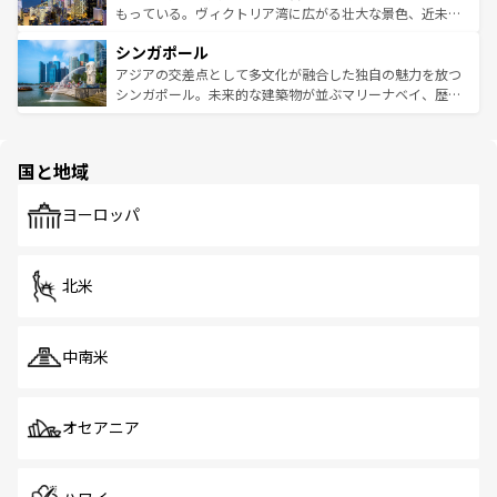
が旅行者を迎えてくれるので、きっと忘れられない旅にな
いビーチでリゾート気分を楽しむことができる。タイ料理
もっている。ヴィクトリア湾に広がる壮大な景色、近未来
るはずだ。 なお、新着のベトナム情報は
コンテンツ一覧
を
は世界的に有名で、屋台から高級レストランまで味覚を刺
的なアートスポット、そして歴史と現代が融合した町並
参照してほしい。
シンガポール
激する。気候は一年中温暖で、どの季節にも異なる楽しみ
み、どこを訪れても感動するはず。観光スポットが密集し
が待っている。親しみやすいタイの人々、仏教を中心とし
ており、効率よく見どころを回れるのも魅力。息をのむよ
アジアの交差点として多文化が融合した独自の魅力を放つ
た文化、そして多様な観光資源が、訪れる旅人を魅了し続
うな絶景から文化的な体験まで、香港を存分に楽しみ尽く
シンガポール。未来的な建築物が並ぶマリーナベイ、歴史
ける。 なお、新着のタイ情報は
コンテンツ一覧
を参照して
そう。 なお、新着の香港情報は
コンテンツ一覧
を参照して
と伝統を感じられるエスニックタウン、多数の緑豊かな公
ほしい。
ほしい。
園や自然保護区など、自然が調和した近代的な景観と文化
の多様性あふれるカラフルな町は、どこを歩いても新しい
国と地域
発見がある。さらに、治安のよさや充実した公共交通機関
も、旅行者にとっては魅力的なポイント。グルメも豊富
で、ホーカーズは地元の風情を楽しめる外せないスポット
ヨーロッパ
だ。訪れる人を飽きさせないシンガポールで、多様な魅力
を体感しよう。 なお、新着のシンガポール情報は
コンテン
ツ一覧
を参照してほしい。
北米
中南米
オセアニア