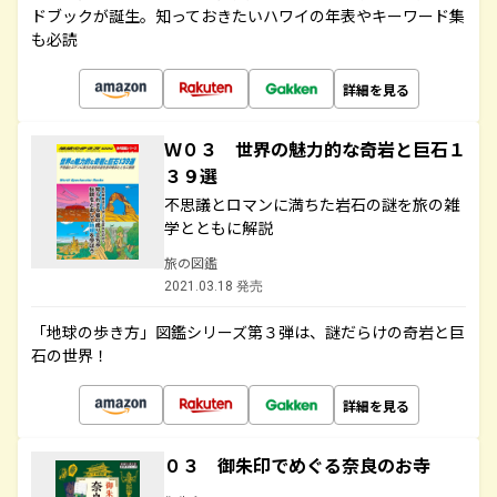
ドブックが誕生。知っておきたいハワイの年表やキーワード集
も必読
詳細を見る
Ｗ０３ 世界の魅力的な奇岩と巨石１
３９選
不思議とロマンに満ちた岩石の謎を旅の雑
学とともに解説
旅の図鑑
2021.03.18 発売
「地球の歩き方」図鑑シリーズ第３弾は、謎だらけの奇岩と巨
石の世界！
詳細を見る
０３ 御朱印でめぐる奈良のお寺