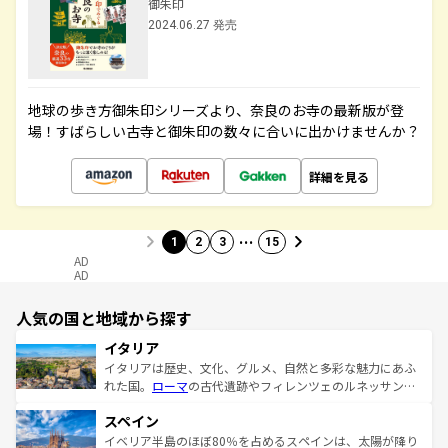
御朱印
2024.06.27 発売
地球の歩き方御朱印シリーズより、奈良のお寺の最新版が登
場！すばらしい古寺と御朱印の数々に合いに出かけませんか？
詳細を見る
…
1
2
3
15
AD
AD
人気の国と地域から探す
イタリア
イタリアは歴史、文化、グルメ、自然と多彩な魅力にあふ
れた国。
ローマ
の古代遺跡やフィレンツェのルネッサンス
美術、ヴェネツィアの運河など、歴史あるスポットはもち
スペイン
ろん、トスカーナの美しい田園風景やアマルフィ海岸の絶
景など、自然景観も見逃せない。観光の合間には、本場の
イベリア半島のほぼ80％を占めるスペインは、太陽が降り