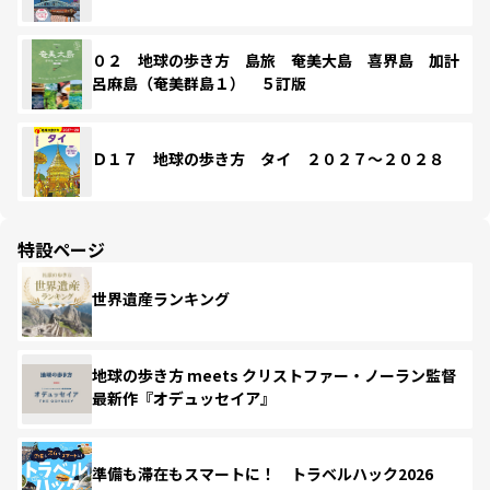
０２ 地球の歩き方 島旅 奄美大島 喜界島 加計
呂麻島（奄美群島１） ５訂版
Ｄ１７ 地球の歩き方 タイ ２０２７～２０２８
特設ページ
世界遺産ランキング
地球の歩き方 meets クリストファー・ノーラン監督
最新作『オデュッセイア』
準備も滞在もスマートに！ トラベルハック2026