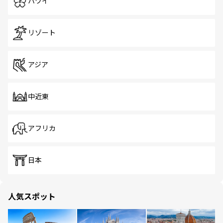
ハワイ
リゾート
アジア
中近東
アフリカ
日本
人気スポット