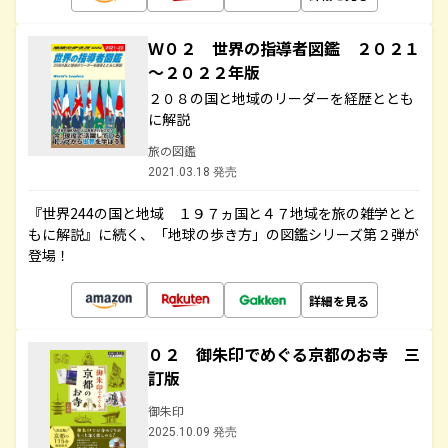
Ｗ０２ 世界の指導者図鑑 ２０２１
～２０２２年版
２０８の国と地域のリーダーを経歴ととも
に解説
旅の図鑑
2021.03.18 発売
『世界244の国と地域 １９７ヵ国と４７地域を旅の雑学とと
もに解説』に続く、「地球の歩き方」の図鑑シリーズ第２弾が
登場！
詳細を見る
０２ 御朱印でめぐる京都のお寺 三
訂版
御朱印
2025.10.09 発売