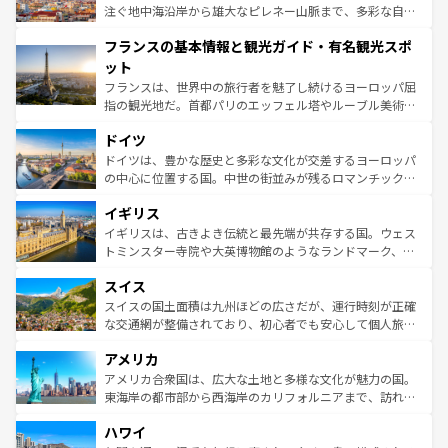
ピザやパスタなど、絶品のイタリア料理を堪能することも
注ぐ地中海沿岸から雄大なピレネー山脈まで、多彩な自然
できる。朝目覚めてから夜眠るまで、すべての瞬間を楽し
と文化が詰まったヨーロッパ屈指の旅行先だ。多様な地域
フランスの基本情報と観光ガイド・有名観光スポ
ませてくれるイタリアで、忘れられない旅をしてみよう！
文化が根付くこの国では、情熱的なフラメンコ、熱気あふ
なお、新着のイタリア情報は
コンテンツ一覧
を参照してほ
れる闘牛、そして美味しいタパスが生活の一部となってい
ット
しい。
る。首都マドリードの洗練された雰囲気や、バルセロナの
フランスは、世界中の旅行者を魅了し続けるヨーロッパ屈
アートに溢れた街角から、地方では古代ローマ遺跡や中世
指の観光地だ。首都パリのエッフェル塔やルーブル美術館
の城塞都市、穏やかなビーチリゾートまで多彩な表情を見
といった象徴的なスポットから、田舎町の古風な美しさま
せる。地方によって風土や気候が異なるスペインはその個
ドイツ
で、幅広い魅力が詰まっている。華麗な宮殿、歴史的な大
性で訪れる人を魅了する。 なお、新着のスペイン情報は
コ
聖堂、美しいビーチ、そして豊かな自然が、訪れる者を心
ドイツは、豊かな歴史と多彩な文化が交差するヨーロッパ
ンテンツ一覧
を参照してほしい。
から魅了する。また、フランスは美食の国としても知ら
の中心に位置する国。中世の街並みが残るロマンチック街
れ、フランス料理はユネスコ無形文化遺産にも登録されて
道から、未来を先取りするようなモダンな都市まで多様な
イギリス
いる。シャンパンの発祥地であるランス、プロヴァンスの
顔を持つこの国は、どこを歩いても飽きることがない。ベ
香り高いラベンダー畑など、多彩な楽しみ方が可能だ。さ
ルリンの文化的活気、バイエルン州のアルプスの絶景、そ
イギリスは、古きよき伝統と最先端が共存する国。ウェス
らに、パリ以外の地域にも魅力が溢れており、どの街角に
してライン川沿いのワイン畑といった風景は必見。ビール
トミンスター寺院や大英博物館のようなランドマーク、歴
も豊かな歴史と文化が息づいている。パリ以外の個性あふ
とソーセージを味わいながら地元の人と過ごす楽しい時間
史ある大学都市、美しい丘陵地帯や牧歌的な風景など、エ
れる地方に足を運ぶとそれぞれで全く異なる文化を体験で
スイス
は、お酒好きな人にはぜひ体験してほしい。 なお、新着の
リアごとに異なる魅力がある。また、優雅なアフタヌーン
きるだろう。 なお、新着のフランス情報は
コンテンツ一覧
ドイツ情報は
コンテンツ一覧
を参照してほしい。
ティー、ビール好きにはたまらない英国パブ、サッカー観
スイスの国土面積は九州ほどの広さだが、運行時刻が正確
を参照してほしい。
戦など、本場だからこそできる体験も豊富。イギリスを旅
な交通網が整備されており、初心者でも安心して個人旅行
して楽しみつくそう。 なお、新着のイギリス情報は
コンテ
を楽しめる。日本同様に時刻表どおりの旅が可能だ。中世
アメリカ
ンツ一覧
を参照してほしい。
の建物がそのまま残る町や、スイスならではのユニークな
博物館もあり、アルプス観光だけでなく町歩きも満喫する
アメリカ合衆国は、広大な土地と多様な文化が魅力の国。
ことができる。国民の所得が高いため物価も高いが、旅行
東海岸の都市部から西海岸のカリフォルニアまで、訪れる
者向けの交通パス提供のサービスもあり、うまく活用すれ
場所ごとに異なる風景と体験が待っている。ニューヨーク
ハワイ
ば市内交通費無料で観光を楽しむこともできる。 なお、新
のような巨大都市は、観光、ショッピング、エンターテイ