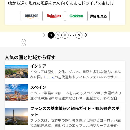
噪から遠く離れた離島を気の向くままにドライブを楽しむ
詳細を見る
…
1
2
3
9
AD
AD
人気の国と地域から探す
イタリア
イタリアは歴史、文化、グルメ、自然と多彩な魅力にあふ
れた国。
ローマ
の古代遺跡やフィレンツェのルネッサンス
美術、ヴェネツィアの運河など、歴史あるスポットはもち
スペイン
ろん、トスカーナの美しい田園風景やアマルフィ海岸の絶
景など、自然景観も見逃せない。観光の合間には、本場の
イベリア半島のほぼ80％を占めるスペインは、太陽が降り
ピザやパスタなど、絶品のイタリア料理を堪能することも
注ぐ地中海沿岸から雄大なピレネー山脈まで、多彩な自然
できる。朝目覚めてから夜眠るまで、すべての瞬間を楽し
と文化が詰まったヨーロッパ屈指の旅行先だ。多様な地域
フランスの基本情報と観光ガイド・有名観光スポ
ませてくれるイタリアで、忘れられない旅をしてみよう！
文化が根付くこの国では、情熱的なフラメンコ、熱気あふ
なお、新着のイタリア情報は
コンテンツ一覧
を参照してほ
れる闘牛、そして美味しいタパスが生活の一部となってい
ット
しい。
る。首都マドリードの洗練された雰囲気や、バルセロナの
フランスは、世界中の旅行者を魅了し続けるヨーロッパ屈
アートに溢れた街角から、地方では古代ローマ遺跡や中世
指の観光地だ。首都パリのエッフェル塔やルーブル美術館
の城塞都市、穏やかなビーチリゾートまで多彩な表情を見