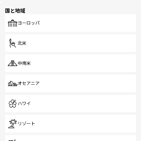
の多様性あふれるカラフルな町は、どこを歩いても新しい
国と地域
発見がある。さらに、治安のよさや充実した公共交通機関
も、旅行者にとっては魅力的なポイント。グルメも豊富
で、ホーカーズは地元の風情を楽しめる外せないスポット
ヨーロッパ
だ。訪れる人を飽きさせないシンガポールで、多様な魅力
を体感しよう。 なお、新着のシンガポール情報は
コンテン
ツ一覧
を参照してほしい。
北米
中南米
オセアニア
ハワイ
リゾート