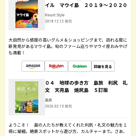
イル マウイ島 ２０１９～２０２０
Resort Style
2018.12.12 発売
大自然から感度の高いグルメ＆ショッピングまで、訪れる度に
新発見があるマウイ島。旬のファーム巡りやマウイ産おみやげ
も満載！
詳細を見る
０４ 地球の歩き方 島旅 利尻 礼
文 天売島 焼尻島 ５訂版
島旅
2026.02.13 発売
ようこそ！ 島の人たちが教えてくれた利尻・礼文の魅力を１
冊に凝縮。絶景スポットから遊び方、カルチャーまで。さあ、