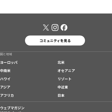
コミュニティを見る
国と地域
ヨーロッパ
北米
中南米
オセアニア
ハワイ
リゾート
アジア
中近東
アフリカ
日本
ウェブマガジン