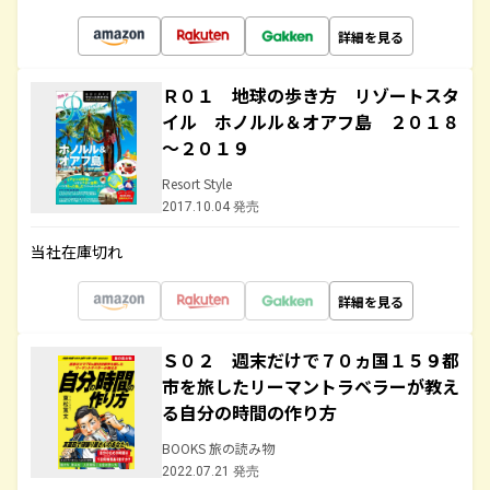
詳細を見る
Ｒ０１ 地球の歩き方 リゾートスタ
イル ホノルル＆オアフ島 ２０１８
～２０１９
Resort Style
2017.10.04 発売
当社在庫切れ
詳細を見る
Ｓ０２ 週末だけで７０ヵ国１５９都
市を旅したリーマントラベラーが教え
る自分の時間の作り方
BOOKS 旅の読み物
2022.07.21 発売