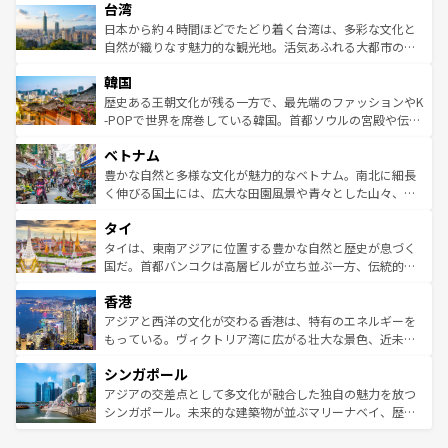
ならではの贅沢な旅のスタイルだ。 なお、新着のアメリカ
台湾
れるおもてなしの心で訪れる人々を迎えてくれるハワイの
リアリーフや大陸中央部にそびえるウルル（エアーズロッ
情報は
コンテンツ一覧
を参照してほしい。
人々、おいしいローカルフードやハワイアンミュージッ
ク）、タスマニアの美しい原生林やケアンズの熱帯雨林な
日本から約４時間ほどでたどり着く台湾は、多彩な文化と
ク、伝統的なフラダンスなど、すべてがハワイの魅力を彩
ど、見どころがたくさん。また、カフェやワイン、オージ
自然が織りなす魅力的な観光地。活気あふれる大都市の台
っている。訪れるたびに新しい発見と感動が待っているハ
ービーフなどの食文化も豊かで、美味しいものであふれて
北やノスタルジックな町並みが人気な九份（ジォウフェ
ワイを、存分に味わってほしい。 なお、新着のハワイ情報
韓国
いる。アクティビティも充実しており、サーフィンやダイ
ン）、静ひつな山岳地帯である台湾東部など、都市の喧騒
は
コンテンツ一覧
を参照してほしい。
ビング、ハイキングなど、アウトドア好きにはたまらな
と山間の静けさが共存しており、訪れる人に新しい発見と
歴史ある王朝文化が残る一方で、最先端のファッションやK
い。オーストラリアの多彩な魅力を存分に味わいつくそ
驚きをもたらしてくれる。また、奥深い台湾の食文化も魅
-POPで世界を席巻している韓国。首都ソウルの宮殿や伝統
う。 なお、新着のオーストラリア情報は
コンテンツ一覧
を
力で、夜市などの屋台グルメから高級料理、ヘルシーで美
家屋が並ぶエリアでは韓国の歴史と文化に浸ることがで
参照してほしい。
ベトナム
容にもいいと評判のスイーツなど、バラエティ豊かな料理
き、地方に足を延ばせば四季折々の自然美を楽しむことが
が味わえる。 なお、新着の台湾情報は
コンテンツ一覧
を参
できる。そして、キムチや焼肉、絶品のストリートフード
豊かな自然と多様な文化が魅力的なベトナム。南北に細長
照してほしい。
まで、さまざまな韓国料理が待っている。夜には、韓国な
く伸びる国土には、広大な田園風景や青々とした山々、世
らではのナイトライフも堪能できる。あたたかいホスピタ
界遺産に登録された壮大な自然景観が点在し、都市部では
タイ
リティに包まれながら、韓国の多彩な魅力を心ゆくまで味
急速な発展と共に伝統が息づく。ハノイの古い町並みやホ
わってみてほしい。 なお、新着の韓国情報は
コンテンツ一
ーチミン市のフランス統治時代の建物も、独特の雰囲気を
タイは、東南アジアに位置する豊かな自然と歴史が息づく
覧
を参照してほしい。
醸し出している。また、バラエティの豊かさとおいしさで
国だ。首都バンコクは高層ビルが立ち並ぶ一方、伝統的な
世界中の食通を魅了してやまないベトナム料理も魅力のひ
寺院や市場がいたるところに点在し、古きよき文化と現代
香港
とつ。フォーやバインミー、ベトナムコーヒーなどは、ぜ
の活気が交差している。北部ではチェンマイなどの山岳地
ひ現地で味わいたい。どの地域を訪れてもあたたかい人々
帯で自然と触れ合い、南部ではプーケットやクラビの美し
アジアと西洋の文化が交わる香港は、特有のエネルギーを
が旅行者を迎えてくれるので、きっと忘れられない旅にな
いビーチでリゾート気分を楽しむことができる。タイ料理
もっている。ヴィクトリア湾に広がる壮大な景色、近未来
るはずだ。 なお、新着のベトナム情報は
コンテンツ一覧
を
は世界的に有名で、屋台から高級レストランまで味覚を刺
的なアートスポット、そして歴史と現代が融合した町並
参照してほしい。
シンガポール
激する。気候は一年中温暖で、どの季節にも異なる楽しみ
み、どこを訪れても感動するはず。観光スポットが密集し
が待っている。親しみやすいタイの人々、仏教を中心とし
ており、効率よく見どころを回れるのも魅力。息をのむよ
アジアの交差点として多文化が融合した独自の魅力を放つ
た文化、そして多様な観光資源が、訪れる旅人を魅了し続
うな絶景から文化的な体験まで、香港を存分に楽しみ尽く
シンガポール。未来的な建築物が並ぶマリーナベイ、歴史
ける。 なお、新着のタイ情報は
コンテンツ一覧
を参照して
そう。 なお、新着の香港情報は
コンテンツ一覧
を参照して
と伝統を感じられるエスニックタウン、多数の緑豊かな公
ほしい。
ほしい。
園や自然保護区など、自然が調和した近代的な景観と文化