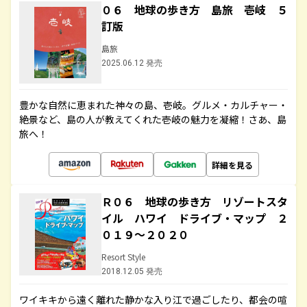
０６ 地球の歩き方 島旅 壱岐 ５
訂版
島旅
2025.06.12 発売
豊かな自然に恵まれた神々の島、壱岐。グルメ・カルチャー・
絶景など、島の人が教えてくれた壱岐の魅力を凝縮！さあ、島
旅へ！
詳細を見る
Ｒ０６ 地球の歩き方 リゾートスタ
イル ハワイ ドライブ・マップ ２
０１９～２０２０
Resort Style
2018.12.05 発売
ワイキキから遠く離れた静かな入り江で過ごしたり、都会の喧