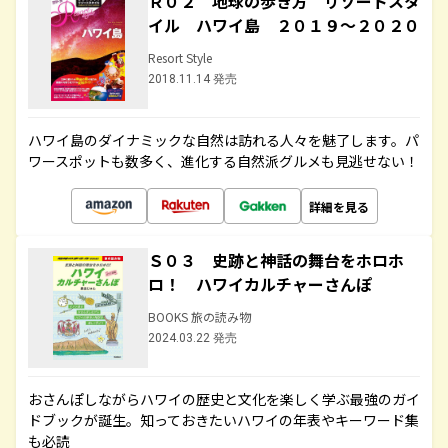
Ｒ０２ 地球の歩き方 リゾートスタ
イル ハワイ島 ２０１９～２０２０
Resort Style
2018.11.14 発売
ハワイ島のダイナミックな自然は訪れる人々を魅了します。パ
ワースポットも数多く、進化する自然派グルメも見逃せない！
詳細を見る
Ｓ０３ 史跡と神話の舞台をホロホ
ロ！ ハワイカルチャーさんぽ
BOOKS 旅の読み物
2024.03.22 発売
おさんぽしながらハワイの歴史と文化を楽しく学ぶ最強のガイ
ドブックが誕生。知っておきたいハワイの年表やキーワード集
も必読