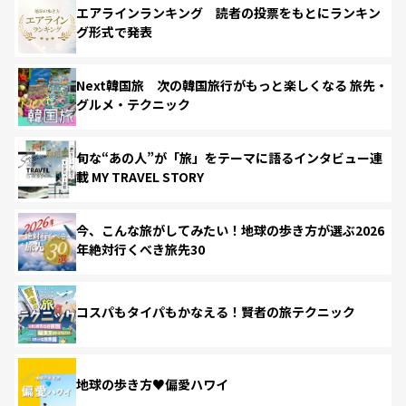
エアラインランキング 読者の投票をもとにランキン
グ形式で発表
Next韓国旅 次の韓国旅行がもっと楽しくなる 旅先・
グルメ・テクニック
旬な“あの人”が「旅」をテーマに語るインタビュー連
載 MY TRAVEL STORY
今、こんな旅がしてみたい！地球の歩き方が選ぶ2026
年絶対行くべき旅先30
コスパもタイパもかなえる！賢者の旅テクニック
地球の歩き方♥偏愛ハワイ