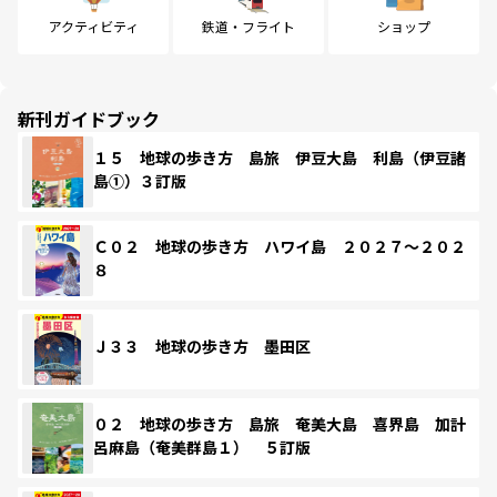
アクティビティ
鉄道・フライト
ショップ
新刊ガイドブック
１５ 地球の歩き方 島旅 伊豆大島 利島（伊豆諸
島①）３訂版
Ｃ０２ 地球の歩き方 ハワイ島 ２０２７～２０２
８
Ｊ３３ 地球の歩き方 墨田区
０２ 地球の歩き方 島旅 奄美大島 喜界島 加計
呂麻島（奄美群島１） ５訂版