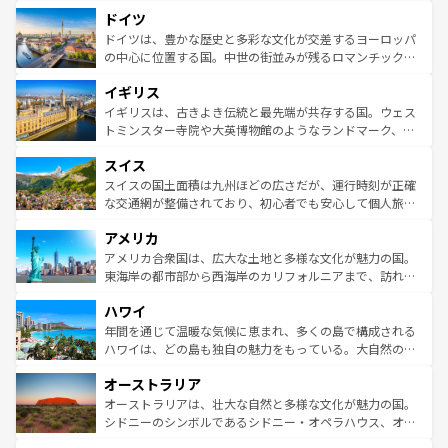
といった象徴的なスポットから、田舎町の古風な美しさま
せる。地方によって風土や気候が異なるスペインはその個
ドイツ
で、幅広い魅力が詰まっている。華麗な宮殿、歴史的な大
性で訪れる人を魅了する。 なお、新着のスペイン情報は
コ
聖堂、美しいビーチ、そして豊かな自然が、訪れる者を心
ドイツは、豊かな歴史と多彩な文化が交差するヨーロッパ
ンテンツ一覧
を参照してほしい。
から魅了する。また、フランスは美食の国としても知ら
の中心に位置する国。中世の街並みが残るロマンチック街
れ、フランス料理はユネスコ無形文化遺産にも登録されて
道から、未来を先取りするようなモダンな都市まで多様な
イギリス
いる。シャンパンの発祥地であるランス、プロヴァンスの
顔を持つこの国は、どこを歩いても飽きることがない。ベ
香り高いラベンダー畑など、多彩な楽しみ方が可能だ。さ
ルリンの文化的活気、バイエルン州のアルプスの絶景、そ
イギリスは、古きよき伝統と最先端が共存する国。ウェス
らに、パリ以外の地域にも魅力が溢れており、どの街角に
してライン川沿いのワイン畑といった風景は必見。ビール
トミンスター寺院や大英博物館のようなランドマーク、歴
も豊かな歴史と文化が息づいている。パリ以外の個性あふ
とソーセージを味わいながら地元の人と過ごす楽しい時間
史ある大学都市、美しい丘陵地帯や牧歌的な風景など、エ
れる地方に足を運ぶとそれぞれで全く異なる文化を体験で
スイス
は、お酒好きな人にはぜひ体験してほしい。 なお、新着の
リアごとに異なる魅力がある。また、優雅なアフタヌーン
きるだろう。 なお、新着のフランス情報は
コンテンツ一覧
ドイツ情報は
コンテンツ一覧
を参照してほしい。
ティー、ビール好きにはたまらない英国パブ、サッカー観
スイスの国土面積は九州ほどの広さだが、運行時刻が正確
を参照してほしい。
戦など、本場だからこそできる体験も豊富。イギリスを旅
な交通網が整備されており、初心者でも安心して個人旅行
して楽しみつくそう。 なお、新着のイギリス情報は
コンテ
を楽しめる。日本同様に時刻表どおりの旅が可能だ。中世
アメリカ
ンツ一覧
を参照してほしい。
の建物がそのまま残る町や、スイスならではのユニークな
博物館もあり、アルプス観光だけでなく町歩きも満喫する
アメリカ合衆国は、広大な土地と多様な文化が魅力の国。
ことができる。国民の所得が高いため物価も高いが、旅行
東海岸の都市部から西海岸のカリフォルニアまで、訪れる
者向けの交通パス提供のサービスもあり、うまく活用すれ
場所ごとに異なる風景と体験が待っている。ニューヨーク
ハワイ
ば市内交通費無料で観光を楽しむこともできる。 なお、新
のような巨大都市は、観光、ショッピング、エンターテイ
着のスイス情報は
コンテンツ一覧
を参照してほしい。
ンメントが詰まった刺激的なスポットだ。一方、アメリカ
年間を通じて温暖な気候に恵まれ、多くの島で構成される
西部には大自然が広がり、グランドキャニオンやイエロー
ハワイは、どの島も独自の魅力をもっている。大自然の神
ストーン国立公園といった絶景が堪能できる。さらに、南
秘を感じたいなら、火山が生み出した壮大な景観を誇るハ
オーストラリア
部のニューオーリンズでは、音楽と美食が融合した独特の
ワイ島は見逃せない。また、定番の観光地といえばオアフ
文化が魅力。旅行者はアメリカの各地域で異なる魅力を楽
島だが、静かな自然を求めるならマウイ島やカウアイ島が
オーストラリアは、壮大な自然と多様な文化が魅力の国。
しみながら、その多様性と豊かな歴史を感じることができ
おすすめ。エメラルドグリーンに輝く海をはじめ、豊かな
シドニーのシンボルであるシドニー・オペラハウス、オー
るだろう。車でのロードトリップや列車の旅も、アメリカ
文化や歴史が息づいている。「アロハスピリット」と呼ば
ストラリア東海岸北部に広がる大サンゴ礁地帯グレートバ