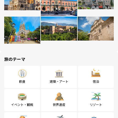
旅のテーマ
飲食
建築・アート
宿泊
イベント・観戦
世界遺産
リゾート