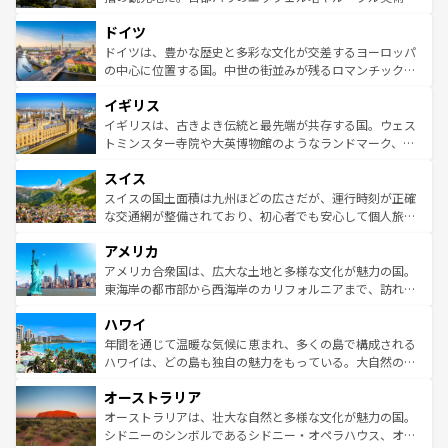
アートに溢れた街角から、地方では古代ローマ遺跡や中世
といった象徴的なスポットから、田舎町の古風な美しさま
ドイツ
の城塞都市、穏やかなビーチリゾートまで多彩な表情を見
で、幅広い魅力が詰まっている。華麗な宮殿、歴史的な大
せる。地方によって風土や気候が異なるスペインはその個
聖堂、美しいビーチ、そして豊かな自然が、訪れる者を心
ドイツは、豊かな歴史と多彩な文化が交差するヨーロッパ
性で訪れる人を魅了する。 なお、新着のスペイン情報は
コ
から魅了する。また、フランスは美食の国としても知ら
の中心に位置する国。中世の街並みが残るロマンチック街
ンテンツ一覧
を参照してほしい。
れ、フランス料理はユネスコ無形文化遺産にも登録されて
道から、未来を先取りするようなモダンな都市まで多様な
イギリス
いる。シャンパンの発祥地であるランス、プロヴァンスの
顔を持つこの国は、どこを歩いても飽きることがない。ベ
香り高いラベンダー畑など、多彩な楽しみ方が可能だ。さ
ルリンの文化的活気、バイエルン州のアルプスの絶景、そ
イギリスは、古きよき伝統と最先端が共存する国。ウェス
らに、パリ以外の地域にも魅力が溢れており、どの街角に
してライン川沿いのワイン畑といった風景は必見。ビール
トミンスター寺院や大英博物館のようなランドマーク、歴
も豊かな歴史と文化が息づいている。パリ以外の個性あふ
とソーセージを味わいながら地元の人と過ごす楽しい時間
史ある大学都市、美しい丘陵地帯や牧歌的な風景など、エ
れる地方に足を運ぶとそれぞれで全く異なる文化を体験で
スイス
は、お酒好きな人にはぜひ体験してほしい。 なお、新着の
リアごとに異なる魅力がある。また、優雅なアフタヌーン
きるだろう。 なお、新着のフランス情報は
コンテンツ一覧
ドイツ情報は
コンテンツ一覧
を参照してほしい。
ティー、ビール好きにはたまらない英国パブ、サッカー観
スイスの国土面積は九州ほどの広さだが、運行時刻が正確
を参照してほしい。
戦など、本場だからこそできる体験も豊富。イギリスを旅
な交通網が整備されており、初心者でも安心して個人旅行
して楽しみつくそう。 なお、新着のイギリス情報は
コンテ
を楽しめる。日本同様に時刻表どおりの旅が可能だ。中世
アメリカ
ンツ一覧
を参照してほしい。
の建物がそのまま残る町や、スイスならではのユニークな
博物館もあり、アルプス観光だけでなく町歩きも満喫する
アメリカ合衆国は、広大な土地と多様な文化が魅力の国。
ことができる。国民の所得が高いため物価も高いが、旅行
東海岸の都市部から西海岸のカリフォルニアまで、訪れる
者向けの交通パス提供のサービスもあり、うまく活用すれ
場所ごとに異なる風景と体験が待っている。ニューヨーク
ハワイ
ば市内交通費無料で観光を楽しむこともできる。 なお、新
のような巨大都市は、観光、ショッピング、エンターテイ
着のスイス情報は
コンテンツ一覧
を参照してほしい。
ンメントが詰まった刺激的なスポットだ。一方、アメリカ
年間を通じて温暖な気候に恵まれ、多くの島で構成される
西部には大自然が広がり、グランドキャニオンやイエロー
ハワイは、どの島も独自の魅力をもっている。大自然の神
ストーン国立公園といった絶景が堪能できる。さらに、南
秘を感じたいなら、火山が生み出した壮大な景観を誇るハ
オーストラリア
部のニューオーリンズでは、音楽と美食が融合した独特の
ワイ島は見逃せない。また、定番の観光地といえばオアフ
文化が魅力。旅行者はアメリカの各地域で異なる魅力を楽
島だが、静かな自然を求めるならマウイ島やカウアイ島が
オーストラリアは、壮大な自然と多様な文化が魅力の国。
しみながら、その多様性と豊かな歴史を感じることができ
おすすめ。エメラルドグリーンに輝く海をはじめ、豊かな
シドニーのシンボルであるシドニー・オペラハウス、オー