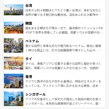
るだろう。車でのロードトリップや列車の旅も、アメリカ
文化や歴史が息づいている。「アロハスピリット」と呼ば
ストラリア東海岸北部に広がる大サンゴ礁地帯グレートバ
ならではの贅沢な旅のスタイルだ。 なお、新着のアメリカ
台湾
れるおもてなしの心で訪れる人々を迎えてくれるハワイの
リアリーフや大陸中央部にそびえるウルル（エアーズロッ
情報は
コンテンツ一覧
を参照してほしい。
人々、おいしいローカルフードやハワイアンミュージッ
ク）、タスマニアの美しい原生林やケアンズの熱帯雨林な
日本から約４時間ほどでたどり着く台湾は、多彩な文化と
ク、伝統的なフラダンスなど、すべてがハワイの魅力を彩
ど、見どころがたくさん。また、カフェやワイン、オージ
自然が織りなす魅力的な観光地。活気あふれる大都市の台
っている。訪れるたびに新しい発見と感動が待っているハ
ービーフなどの食文化も豊かで、美味しいものであふれて
北やノスタルジックな町並みが人気な九份（ジォウフェ
ワイを、存分に味わってほしい。 なお、新着のハワイ情報
韓国
いる。アクティビティも充実しており、サーフィンやダイ
ン）、静ひつな山岳地帯である台湾東部など、都市の喧騒
は
コンテンツ一覧
を参照してほしい。
ビング、ハイキングなど、アウトドア好きにはたまらな
と山間の静けさが共存しており、訪れる人に新しい発見と
歴史ある王朝文化が残る一方で、最先端のファッションやK
い。オーストラリアの多彩な魅力を存分に味わいつくそ
驚きをもたらしてくれる。また、奥深い台湾の食文化も魅
-POPで世界を席巻している韓国。首都ソウルの宮殿や伝統
う。 なお、新着のオーストラリア情報は
コンテンツ一覧
を
力で、夜市などの屋台グルメから高級料理、ヘルシーで美
家屋が並ぶエリアでは韓国の歴史と文化に浸ることがで
参照してほしい。
ベトナム
容にもいいと評判のスイーツなど、バラエティ豊かな料理
き、地方に足を延ばせば四季折々の自然美を楽しむことが
が味わえる。 なお、新着の台湾情報は
コンテンツ一覧
を参
できる。そして、キムチや焼肉、絶品のストリートフード
豊かな自然と多様な文化が魅力的なベトナム。南北に細長
照してほしい。
まで、さまざまな韓国料理が待っている。夜には、韓国な
く伸びる国土には、広大な田園風景や青々とした山々、世
らではのナイトライフも堪能できる。あたたかいホスピタ
界遺産に登録された壮大な自然景観が点在し、都市部では
タイ
リティに包まれながら、韓国の多彩な魅力を心ゆくまで味
急速な発展と共に伝統が息づく。ハノイの古い町並みやホ
わってみてほしい。 なお、新着の韓国情報は
コンテンツ一
ーチミン市のフランス統治時代の建物も、独特の雰囲気を
タイは、東南アジアに位置する豊かな自然と歴史が息づく
覧
を参照してほしい。
醸し出している。また、バラエティの豊かさとおいしさで
国だ。首都バンコクは高層ビルが立ち並ぶ一方、伝統的な
世界中の食通を魅了してやまないベトナム料理も魅力のひ
寺院や市場がいたるところに点在し、古きよき文化と現代
香港
とつ。フォーやバインミー、ベトナムコーヒーなどは、ぜ
の活気が交差している。北部ではチェンマイなどの山岳地
ひ現地で味わいたい。どの地域を訪れてもあたたかい人々
帯で自然と触れ合い、南部ではプーケットやクラビの美し
アジアと西洋の文化が交わる香港は、特有のエネルギーを
が旅行者を迎えてくれるので、きっと忘れられない旅にな
いビーチでリゾート気分を楽しむことができる。タイ料理
もっている。ヴィクトリア湾に広がる壮大な景色、近未来
るはずだ。 なお、新着のベトナム情報は
コンテンツ一覧
を
は世界的に有名で、屋台から高級レストランまで味覚を刺
的なアートスポット、そして歴史と現代が融合した町並
参照してほしい。
シンガポール
激する。気候は一年中温暖で、どの季節にも異なる楽しみ
み、どこを訪れても感動するはず。観光スポットが密集し
が待っている。親しみやすいタイの人々、仏教を中心とし
ており、効率よく見どころを回れるのも魅力。息をのむよ
アジアの交差点として多文化が融合した独自の魅力を放つ
た文化、そして多様な観光資源が、訪れる旅人を魅了し続
うな絶景から文化的な体験まで、香港を存分に楽しみ尽く
シンガポール。未来的な建築物が並ぶマリーナベイ、歴史
ける。 なお、新着のタイ情報は
コンテンツ一覧
を参照して
そう。 なお、新着の香港情報は
コンテンツ一覧
を参照して
と伝統を感じられるエスニックタウン、多数の緑豊かな公