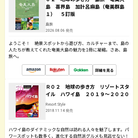
島 喜界島 加計呂麻島（奄美群島
１） ５訂版
島旅
2026.08.06 発売
ようこそ！ 絶景スポットから遊び方、カルチャーまで、島の
人たちが教えてくれた奄美大島の魅力を1冊に凝縮。さあ、島
旅へ。
詳細を見る
Ｒ０２ 地球の歩き方 リゾートスタ
イル ハワイ島 ２０１９～２０２０
Resort Style
2018.11.14 発売
ハワイ島のダイナミックな自然は訪れる人々を魅了します。パ
ワースポットも数多く、進化する自然派グルメも見逃せない！