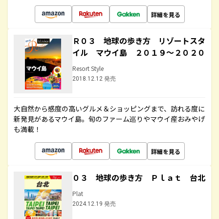
詳細を見る
Ｒ０３ 地球の歩き方 リゾートスタ
イル マウイ島 ２０１９～２０２０
Resort Style
2018.12.12 発売
大自然から感度の高いグルメ＆ショッピングまで、訪れる度に
新発見があるマウイ島。旬のファーム巡りやマウイ産おみやげ
も満載！
詳細を見る
０３ 地球の歩き方 Ｐｌａｔ 台北
Plat
2024.12.19 発売