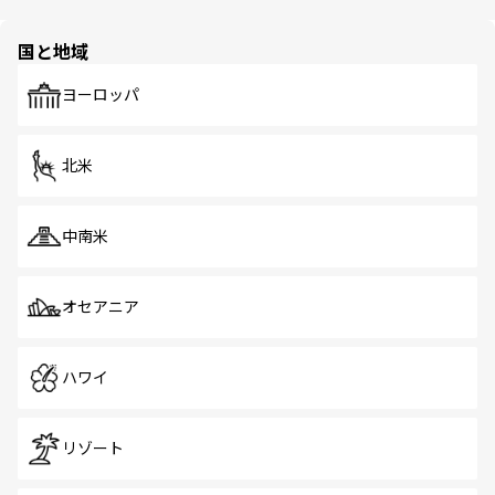
ほしい。
ほしい。
園や自然保護区など、自然が調和した近代的な景観と文化
の多様性あふれるカラフルな町は、どこを歩いても新しい
国と地域
発見がある。さらに、治安のよさや充実した公共交通機関
も、旅行者にとっては魅力的なポイント。グルメも豊富
で、ホーカーズは地元の風情を楽しめる外せないスポット
ヨーロッパ
だ。訪れる人を飽きさせないシンガポールで、多様な魅力
を体感しよう。 なお、新着のシンガポール情報は
コンテン
ツ一覧
を参照してほしい。
北米
中南米
オセアニア
ハワイ
リゾート