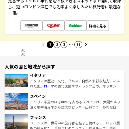
定番から１９６０年代を追体験できるスポットまで幅広く収録
し、短いロンドン滞在でも効率よく楽しみたい旅行者に最適な
一冊。
詳細を見る
…
1
2
3
11
AD
AD
人気の国と地域から探す
イタリア
イタリアは歴史、文化、グルメ、自然と多彩な魅力にあふ
れた国。
ローマ
の古代遺跡やフィレンツェのルネッサンス
美術、ヴェネツィアの運河など、歴史あるスポットはもち
スペイン
ろん、トスカーナの美しい田園風景やアマルフィ海岸の絶
景など、自然景観も見逃せない。観光の合間には、本場の
イベリア半島のほぼ80％を占めるスペインは、太陽が降り
ピザやパスタなど、絶品のイタリア料理を堪能することも
注ぐ地中海沿岸から雄大なピレネー山脈まで、多彩な自然
できる。朝目覚めてから夜眠るまで、すべての瞬間を楽し
と文化が詰まったヨーロッパ屈指の旅行先だ。多様な地域
フランス
ませてくれるイタリアで、忘れられない旅をしてみよう！
文化が根付くこの国では、情熱的なフラメンコ、熱気あふ
なお、新着のイタリア情報は
コンテンツ一覧
を参照してほ
れる闘牛、そして美味しいタパスが生活の一部となってい
フランスは、世界中の旅行者を魅了し続けるヨーロッパ屈
しい。
る。首都マドリードの洗練された雰囲気や、バルセロナの
指の観光地だ。首都パリのエッフェル塔やルーブル美術館