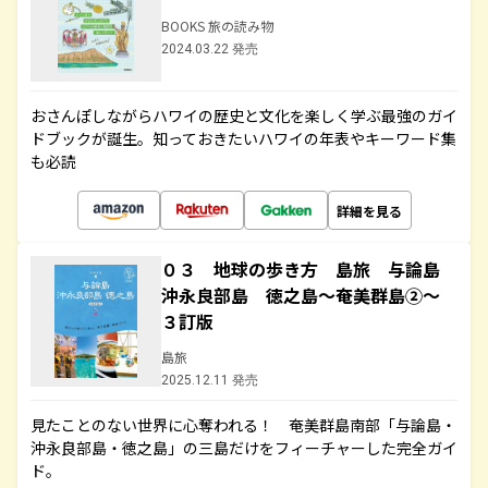
BOOKS 旅の読み物
2024.03.22 発売
おさんぽしながらハワイの歴史と文化を楽しく学ぶ最強のガイ
ドブックが誕生。知っておきたいハワイの年表やキーワード集
も必読
詳細を見る
０３ 地球の歩き方 島旅 与論島
沖永良部島 徳之島～奄美群島②～
３訂版
島旅
2025.12.11 発売
見たことのない世界に心奪われる！ 奄美群島南部「与論島・
沖永良部島・徳之島」の三島だけをフィーチャーした完全ガイ
ド。