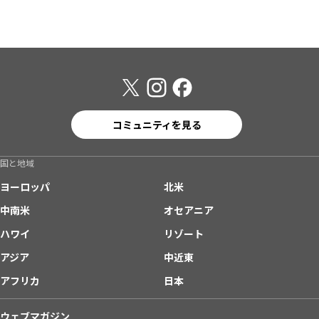
コミュニティを見る
国と地域
ヨーロッパ
北米
中南米
オセアニア
ハワイ
リゾート
アジア
中近東
アフリカ
日本
ウェブマガジン