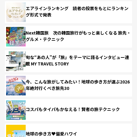
エアラインランキング 読者の投票をもとにランキン
グ形式で発表
Next韓国旅 次の韓国旅行がもっと楽しくなる 旅先・
グルメ・テクニック
旬な“あの人”が「旅」をテーマに語るインタビュー連
載 MY TRAVEL STORY
今、こんな旅がしてみたい！地球の歩き方が選ぶ2026
年絶対行くべき旅先30
コスパもタイパもかなえる！賢者の旅テクニック
地球の歩き方♥偏愛ハワイ