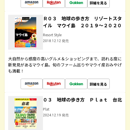
詳細を見る
Ｒ０３ 地球の歩き方 リゾートスタ
イル マウイ島 ２０１９～２０２０
Resort Style
2018.12.12 発売
大自然から感度の高いグルメ＆ショッピングまで、訪れる度に
新発見があるマウイ島。旬のファーム巡りやマウイ産おみやげ
も満載！
詳細を見る
０３ 地球の歩き方 Ｐｌａｔ 台北
Plat
2024.12.19 発売