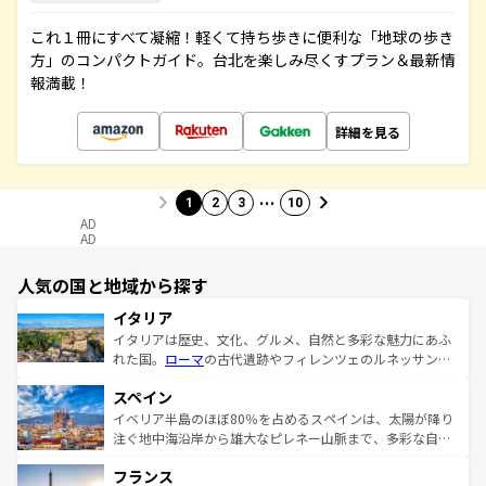
これ１冊にすべて凝縮！軽くて持ち歩きに便利な「地球の歩き
方」のコンパクトガイド。台北を楽しみ尽くすプラン＆最新情
報満載！
詳細を見る
…
1
2
3
10
AD
AD
人気の国と地域から探す
イタリア
イタリアは歴史、文化、グルメ、自然と多彩な魅力にあふ
れた国。
ローマ
の古代遺跡やフィレンツェのルネッサンス
美術、ヴェネツィアの運河など、歴史あるスポットはもち
スペイン
ろん、トスカーナの美しい田園風景やアマルフィ海岸の絶
景など、自然景観も見逃せない。観光の合間には、本場の
イベリア半島のほぼ80％を占めるスペインは、太陽が降り
ピザやパスタなど、絶品のイタリア料理を堪能することも
注ぐ地中海沿岸から雄大なピレネー山脈まで、多彩な自然
できる。朝目覚めてから夜眠るまで、すべての瞬間を楽し
と文化が詰まったヨーロッパ屈指の旅行先だ。多様な地域
フランス
ませてくれるイタリアで、忘れられない旅をしてみよう！
文化が根付くこの国では、情熱的なフラメンコ、熱気あふ