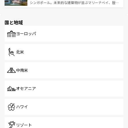
た文化、そして多様な観光資源が、訪れる旅人を魅了し続
うな絶景から文化的な体験まで、香港を存分に楽しみ尽く
シンガポール。未来的な建築物が並ぶマリーナベイ、歴史
ける。 なお、新着のタイ情報は
コンテンツ一覧
を参照して
そう。 なお、新着の香港情報は
コンテンツ一覧
を参照して
と伝統を感じられるエスニックタウン、多数の緑豊かな公
ほしい。
ほしい。
園や自然保護区など、自然が調和した近代的な景観と文化
の多様性あふれるカラフルな町は、どこを歩いても新しい
国と地域
発見がある。さらに、治安のよさや充実した公共交通機関
も、旅行者にとっては魅力的なポイント。グルメも豊富
で、ホーカーズは地元の風情を楽しめる外せないスポット
ヨーロッパ
だ。訪れる人を飽きさせないシンガポールで、多様な魅力
を体感しよう。 なお、新着のシンガポール情報は
コンテン
ツ一覧
を参照してほしい。
北米
中南米
オセアニア
ハワイ
リゾート