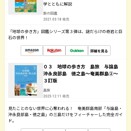
学とともに解説
旅の図鑑
2021.03.18 発売
「地球の歩き方」図鑑シリーズ第３弾は、謎だらけの奇岩と巨
石の世界！
詳細を見る
０３ 地球の歩き方 島旅 与論島
沖永良部島 徳之島～奄美群島②～
３訂版
島旅
2025.12.11 発売
見たことのない世界に心奪われる！ 奄美群島南部「与論島・
沖永良部島・徳之島」の三島だけをフィーチャーした完全ガイ
ド。