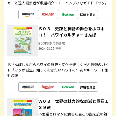
カーと達人編集者が厳選紹介！！ ハンディなガイドブック。
詳細を見る
Ｓ０３ 史跡と神話の舞台をホロホ
ロ！ ハワイカルチャーさんぽ
BOOKS 旅の読み物
2024.03.22 発売
おさんぽしながらハワイの歴史と文化を楽しく学ぶ最強のガイ
ドブックが誕生。知っておきたいハワイの年表やキーワード集
も必読
詳細を見る
Ｗ０３ 世界の魅力的な奇岩と巨石１
３９選
不思議とロマンに満ちた岩石の謎を旅の雑