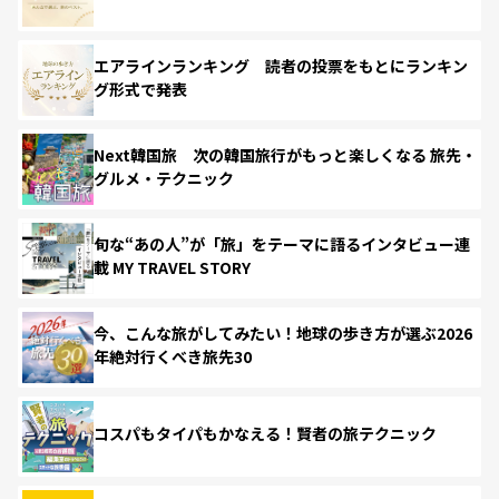
エアラインランキング 読者の投票をもとにランキン
グ形式で発表
Next韓国旅 次の韓国旅行がもっと楽しくなる 旅先・
グルメ・テクニック
旬な“あの人”が「旅」をテーマに語るインタビュー連
載 MY TRAVEL STORY
今、こんな旅がしてみたい！地球の歩き方が選ぶ2026
年絶対行くべき旅先30
コスパもタイパもかなえる！賢者の旅テクニック