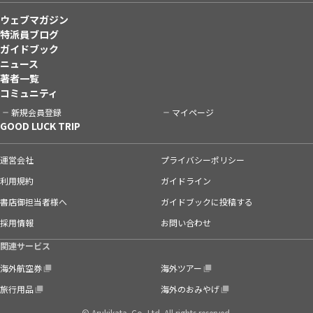
ウェブマガジン
特派員ブログ
ガイドブック
ニュース
著者一覧
コミュニティ
新規会員登録
マイページ
GOOD LUCK TRIP
運営会社
プライバシーポリシー
利用規約
ガイドライン
書店御担当者様へ
ガイドブックに投稿する
採用情報
お問い合わせ
関連サービス
海外航空券
海外ツアー
旅行用品
海外のおみやげ
© Arukikata. Co.,Ltd. All rights reserved.