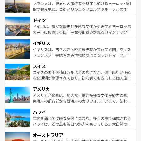
なお、新着のイタリア情報は
コンテンツ一覧
を参照してほ
れる闘牛、そして美味しいタパスが生活の一部となってい
フランスは、世界中の旅行者を魅了し続けるヨーロッパ屈
しい。
る。首都マドリードの洗練された雰囲気や、バルセロナの
指の観光地だ。首都パリのエッフェル塔やルーブル美術館
アートに溢れた街角から、地方では古代ローマ遺跡や中世
といった象徴的なスポットから、田舎町の古風な美しさま
ドイツ
の城塞都市、穏やかなビーチリゾートまで多彩な表情を見
で、幅広い魅力が詰まっている。華麗な宮殿、歴史的な大
せる。地方によって風土や気候が異なるスペインはその個
聖堂、美しいビーチ、そして豊かな自然が、訪れる者を心
ドイツは、豊かな歴史と多彩な文化が交差するヨーロッパ
性で訪れる人を魅了する。 なお、新着のスペイン情報は
コ
から魅了する。また、フランスは美食の国としても知ら
の中心に位置する国。中世の街並みが残るロマンチック街
ンテンツ一覧
を参照してほしい。
れ、フランス料理はユネスコ無形文化遺産にも登録されて
道から、未来を先取りするようなモダンな都市まで多様な
イギリス
いる。シャンパンの発祥地であるランス、プロヴァンスの
顔を持つこの国は、どこを歩いても飽きることがない。ベ
香り高いラベンダー畑など、多彩な楽しみ方が可能だ。さ
ルリンの文化的活気、バイエルン州のアルプスの絶景、そ
イギリスは、古きよき伝統と最先端が共存する国。ウェス
らに、パリ以外の地域にも魅力が溢れており、どの街角に
してライン川沿いのワイン畑といった風景は必見。ビール
トミンスター寺院や大英博物館のようなランドマーク、歴
も豊かな歴史と文化が息づいている。パリ以外の個性あふ
とソーセージを味わいながら地元の人と過ごす楽しい時間
史ある大学都市、美しい丘陵地帯や牧歌的な風景など、エ
れる地方に足を運ぶとそれぞれで全く異なる文化を体験で
スイス
は、お酒好きな人にはぜひ体験してほしい。 なお、新着の
リアごとに異なる魅力がある。また、優雅なアフタヌーン
きるだろう。 なお、新着のフランス情報は
コンテンツ一覧
ドイツ情報は
コンテンツ一覧
を参照してほしい。
ティー、ビール好きにはたまらない英国パブ、サッカー観
スイスの国土面積は九州ほどの広さだが、運行時刻が正確
を参照してほしい。
戦など、本場だからこそできる体験も豊富。イギリスを旅
な交通網が整備されており、初心者でも安心して個人旅行
して楽しみつくそう。 なお、新着のイギリス情報は
コンテ
を楽しめる。日本同様に時刻表どおりの旅が可能だ。中世
アメリカ
ンツ一覧
を参照してほしい。
の建物がそのまま残る町や、スイスならではのユニークな
博物館もあり、アルプス観光だけでなく町歩きも満喫する
アメリカ合衆国は、広大な土地と多様な文化が魅力の国。
ことができる。国民の所得が高いため物価も高いが、旅行
東海岸の都市部から西海岸のカリフォルニアまで、訪れる
者向けの交通パス提供のサービスもあり、うまく活用すれ
場所ごとに異なる風景と体験が待っている。ニューヨーク
ハワイ
ば市内交通費無料で観光を楽しむこともできる。 なお、新
のような巨大都市は、観光、ショッピング、エンターテイ
着のスイス情報は
コンテンツ一覧
を参照してほしい。
ンメントが詰まった刺激的なスポットだ。一方、アメリカ
年間を通じて温暖な気候に恵まれ、多くの島で構成される
西部には大自然が広がり、グランドキャニオンやイエロー
ハワイは、どの島も独自の魅力をもっている。大自然の神
ストーン国立公園といった絶景が堪能できる。さらに、南
秘を感じたいなら、火山が生み出した壮大な景観を誇るハ
オーストラリア
部のニューオーリンズでは、音楽と美食が融合した独特の
ワイ島は見逃せない。また、定番の観光地といえばオアフ
文化が魅力。旅行者はアメリカの各地域で異なる魅力を楽
島だが、静かな自然を求めるならマウイ島やカウアイ島が