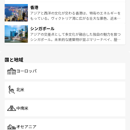
世界中の食通を魅了してやまないベトナム料理も魅力のひ
寺院や市場がいたるところに点在し、古きよき文化と現代
香港
とつ。フォーやバインミー、ベトナムコーヒーなどは、ぜ
の活気が交差している。北部ではチェンマイなどの山岳地
ひ現地で味わいたい。どの地域を訪れてもあたたかい人々
帯で自然と触れ合い、南部ではプーケットやクラビの美し
アジアと西洋の文化が交わる香港は、特有のエネルギーを
が旅行者を迎えてくれるので、きっと忘れられない旅にな
いビーチでリゾート気分を楽しむことができる。タイ料理
もっている。ヴィクトリア湾に広がる壮大な景色、近未来
るはずだ。 なお、新着のベトナム情報は
コンテンツ一覧
を
は世界的に有名で、屋台から高級レストランまで味覚を刺
的なアートスポット、そして歴史と現代が融合した町並
参照してほしい。
シンガポール
激する。気候は一年中温暖で、どの季節にも異なる楽しみ
み、どこを訪れても感動するはず。観光スポットが密集し
が待っている。親しみやすいタイの人々、仏教を中心とし
ており、効率よく見どころを回れるのも魅力。息をのむよ
アジアの交差点として多文化が融合した独自の魅力を放つ
た文化、そして多様な観光資源が、訪れる旅人を魅了し続
うな絶景から文化的な体験まで、香港を存分に楽しみ尽く
シンガポール。未来的な建築物が並ぶマリーナベイ、歴史
ける。 なお、新着のタイ情報は
コンテンツ一覧
を参照して
そう。 なお、新着の香港情報は
コンテンツ一覧
を参照して
と伝統を感じられるエスニックタウン、多数の緑豊かな公
ほしい。
ほしい。
園や自然保護区など、自然が調和した近代的な景観と文化
の多様性あふれるカラフルな町は、どこを歩いても新しい
国と地域
発見がある。さらに、治安のよさや充実した公共交通機関
も、旅行者にとっては魅力的なポイント。グルメも豊富
で、ホーカーズは地元の風情を楽しめる外せないスポット
ヨーロッパ
だ。訪れる人を飽きさせないシンガポールで、多様な魅力
を体感しよう。 なお、新着のシンガポール情報は
コンテン
ツ一覧
を参照してほしい。
北米
中南米
オセアニア