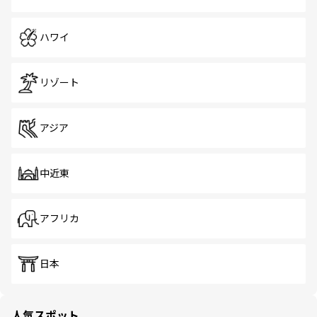
ハワイ
リゾート
アジア
中近東
アフリカ
日本
人気スポット