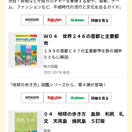
渋谷・原宿など平成カルチャーを象徴する街や、音楽、ゲー
ム、ファッションなど、平成時代の流行と文化を巡るガイド。
詳細を見る
Ｗ０４ 世界２４６の首都と主要都
市
１９９の首都と４７の主要都市を旅の雑学
とともに解説
旅の図鑑
2021.03.18 発売
「地球の歩き方」図鑑シリーズから、第４弾が登場！
詳細を見る
０４ 地球の歩き方 島旅 利尻 礼
文 天売島 焼尻島 ５訂版
島旅