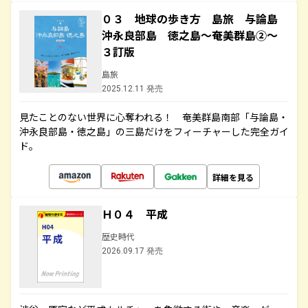
０３ 地球の歩き方 島旅 与論島
沖永良部島 徳之島～奄美群島②～
３訂版
島旅
2025.12.11 発売
見たことのない世界に心奪われる！ 奄美群島南部「与論島・
沖永良部島・徳之島」の三島だけをフィーチャーした完全ガイ
ド。
詳細を見る
Ｈ０４ 平成
歴史時代
2026.09.17 発売