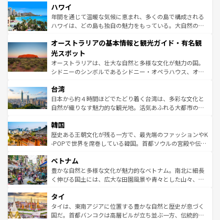
着のスイス情報は
コンテンツ一覧
を参照してほしい。
ハワイ
のような巨大都市は、観光、ショッピング、エンターテイ
ンメントが詰まった刺激的なスポットだ。一方、アメリカ
年間を通じて温暖な気候に恵まれ、多くの島で構成される
西部には大自然が広がり、グランドキャニオンやイエロー
ハワイは、どの島も独自の魅力をもっている。大自然の神
ストーン国立公園といった絶景が堪能できる。さらに、南
秘を感じたいなら、火山が生み出した壮大な景観を誇るハ
オーストラリアの基本情報と観光ガイド・有名観
部のニューオーリンズでは、音楽と美食が融合した独特の
ワイ島は見逃せない。また、定番の観光地といえばオアフ
文化が魅力。旅行者はアメリカの各地域で異なる魅力を楽
島だが、静かな自然を求めるならマウイ島やカウアイ島が
光スポット
しみながら、その多様性と豊かな歴史を感じることができ
おすすめ。エメラルドグリーンに輝く海をはじめ、豊かな
オーストラリアは、壮大な自然と多様な文化が魅力の国。
るだろう。車でのロードトリップや列車の旅も、アメリカ
文化や歴史が息づいている。「アロハスピリット」と呼ば
シドニーのシンボルであるシドニー・オペラハウス、オー
ならではの贅沢な旅のスタイルだ。 なお、新着のアメリカ
れるおもてなしの心で訪れる人々を迎えてくれるハワイの
ストラリア東海岸北部に広がる大サンゴ礁地帯グレートバ
情報は
コンテンツ一覧
を参照してほしい。
人々、おいしいローカルフードやハワイアンミュージッ
台湾
リアリーフや大陸中央部にそびえるウルル（エアーズロッ
ク、伝統的なフラダンスなど、すべてがハワイの魅力を彩
ク）、タスマニアの美しい原生林やケアンズの熱帯雨林な
日本から約４時間ほどでたどり着く台湾は、多彩な文化と
っている。訪れるたびに新しい発見と感動が待っているハ
ど、見どころがたくさん。また、カフェやワイン、オージ
自然が織りなす魅力的な観光地。活気あふれる大都市の台
ワイを、存分に味わってほしい。 なお、新着のハワイ情報
ービーフなどの食文化も豊かで、美味しいものであふれて
北やノスタルジックな町並みが人気な九份（ジォウフェ
は
コンテンツ一覧
を参照してほしい。
韓国
いる。アクティビティも充実しており、サーフィンやダイ
ン）、静ひつな山岳地帯である台湾東部など、都市の喧騒
ビング、ハイキングなど、アウトドア好きにはたまらな
と山間の静けさが共存しており、訪れる人に新しい発見と
歴史ある王朝文化が残る一方で、最先端のファッションやK
い。オーストラリアの多彩な魅力を存分に味わいつくそ
驚きをもたらしてくれる。また、奥深い台湾の食文化も魅
-POPで世界を席巻している韓国。首都ソウルの宮殿や伝統
う。 なお、新着のオーストラリア情報は
コンテンツ一覧
を
力で、夜市などの屋台グルメから高級料理、ヘルシーで美
家屋が並ぶエリアでは韓国の歴史と文化に浸ることがで
参照してほしい。
ベトナム
容にもいいと評判のスイーツなど、バラエティ豊かな料理
き、地方に足を延ばせば四季折々の自然美を楽しむことが
が味わえる。 なお、新着の台湾情報は
コンテンツ一覧
を参
できる。そして、キムチや焼肉、絶品のストリートフード
豊かな自然と多様な文化が魅力的なベトナム。南北に細長
照してほしい。
まで、さまざまな韓国料理が待っている。夜には、韓国な
く伸びる国土には、広大な田園風景や青々とした山々、世
らではのナイトライフも堪能できる。あたたかいホスピタ
界遺産に登録された壮大な自然景観が点在し、都市部では
タイ
リティに包まれながら、韓国の多彩な魅力を心ゆくまで味
急速な発展と共に伝統が息づく。ハノイの古い町並みやホ
わってみてほしい。 なお、新着の韓国情報は
コンテンツ一
ーチミン市のフランス統治時代の建物も、独特の雰囲気を
タイは、東南アジアに位置する豊かな自然と歴史が息づく
覧
を参照してほしい。
醸し出している。また、バラエティの豊かさとおいしさで
国だ。首都バンコクは高層ビルが立ち並ぶ一方、伝統的な