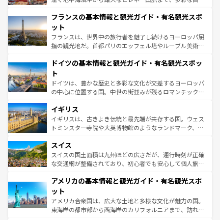
できる。朝目覚めてから夜眠るまで、すべての瞬間を楽し
と文化が詰まったヨーロッパ屈指の旅行先だ。多様な地域
フランスの基本情報と観光ガイド・有名観光スポ
ませてくれるイタリアで、忘れられない旅をしてみよう！
文化が根付くこの国では、情熱的なフラメンコ、熱気あふ
なお、新着のイタリア情報は
コンテンツ一覧
を参照してほ
れる闘牛、そして美味しいタパスが生活の一部となってい
ット
しい。
る。首都マドリードの洗練された雰囲気や、バルセロナの
フランスは、世界中の旅行者を魅了し続けるヨーロッパ屈
アートに溢れた街角から、地方では古代ローマ遺跡や中世
指の観光地だ。首都パリのエッフェル塔やルーブル美術館
の城塞都市、穏やかなビーチリゾートまで多彩な表情を見
といった象徴的なスポットから、田舎町の古風な美しさま
せる。地方によって風土や気候が異なるスペインはその個
ドイツの基本情報と観光ガイド・有名観光スポッ
で、幅広い魅力が詰まっている。華麗な宮殿、歴史的な大
性で訪れる人を魅了する。 なお、新着のスペイン情報は
コ
聖堂、美しいビーチ、そして豊かな自然が、訪れる者を心
ト
ンテンツ一覧
を参照してほしい。
から魅了する。また、フランスは美食の国としても知ら
ドイツは、豊かな歴史と多彩な文化が交差するヨーロッパ
れ、フランス料理はユネスコ無形文化遺産にも登録されて
の中心に位置する国。中世の街並みが残るロマンチック街
いる。シャンパンの発祥地であるランス、プロヴァンスの
道から、未来を先取りするようなモダンな都市まで多様な
香り高いラベンダー畑など、多彩な楽しみ方が可能だ。さ
イギリス
顔を持つこの国は、どこを歩いても飽きることがない。ベ
らに、パリ以外の地域にも魅力が溢れており、どの街角に
ルリンの文化的活気、バイエルン州のアルプスの絶景、そ
イギリスは、古きよき伝統と最先端が共存する国。ウェス
も豊かな歴史と文化が息づいている。パリ以外の個性あふ
してライン川沿いのワイン畑といった風景は必見。ビール
トミンスター寺院や大英博物館のようなランドマーク、歴
れる地方に足を運ぶとそれぞれで全く異なる文化を体験で
とソーセージを味わいながら地元の人と過ごす楽しい時間
史ある大学都市、美しい丘陵地帯や牧歌的な風景など、エ
きるだろう。 なお、新着のフランス情報は
コンテンツ一覧
スイス
は、お酒好きな人にはぜひ体験してほしい。 なお、新着の
リアごとに異なる魅力がある。また、優雅なアフタヌーン
を参照してほしい。
ドイツ情報は
コンテンツ一覧
を参照してほしい。
ティー、ビール好きにはたまらない英国パブ、サッカー観
スイスの国土面積は九州ほどの広さだが、運行時刻が正確
戦など、本場だからこそできる体験も豊富。イギリスを旅
な交通網が整備されており、初心者でも安心して個人旅行
して楽しみつくそう。 なお、新着のイギリス情報は
コンテ
を楽しめる。日本同様に時刻表どおりの旅が可能だ。中世
アメリカの基本情報と観光ガイド・有名観光スポ
ンツ一覧
を参照してほしい。
の建物がそのまま残る町や、スイスならではのユニークな
博物館もあり、アルプス観光だけでなく町歩きも満喫する
ット
ことができる。国民の所得が高いため物価も高いが、旅行
アメリカ合衆国は、広大な土地と多様な文化が魅力の国。
者向けの交通パス提供のサービスもあり、うまく活用すれ
東海岸の都市部から西海岸のカリフォルニアまで、訪れる
ば市内交通費無料で観光を楽しむこともできる。 なお、新
場所ごとに異なる風景と体験が待っている。ニューヨーク