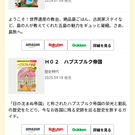
2024.07.04 発売
ようこそ！世界遺産の教会、絶品島ごはん、古民家ステイな
ど、島の人が教えてくれた五島の魅力をギュッと凝縮。さあ、
島旅へ。
詳細を見る
Ｈ０２ ハプスブルク帝国
歴史時代
2025.09.18 発売
「日の沈まぬ帝国」と称されたハプスブルク帝国の栄光と動乱
の歴史をたどり、今なお各国に残る史跡を巡る歴史を旅するガ
イド。
詳細を見る