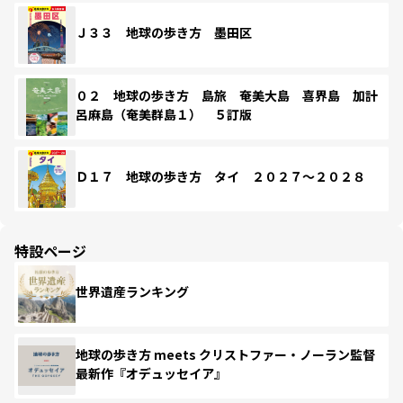
Ｊ３３ 地球の歩き方 墨田区
０２ 地球の歩き方 島旅 奄美大島 喜界島 加計
呂麻島（奄美群島１） ５訂版
Ｄ１７ 地球の歩き方 タイ ２０２７～２０２８
特設ページ
世界遺産ランキング
地球の歩き方 meets クリストファー・ノーラン監督
最新作『オデュッセイア』