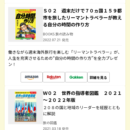
Ｓ０２ 週末だけで７０ヵ国１５９都
市を旅したリーマントラベラーが教え
る自分の時間の作り方
BOOKS 旅の読み物
2022.07.21 発売
働きながら週末海外旅行を楽しむ「リーマントラベラー」が、
人生を充実させるための“自分の時間の作り方”を全力プレゼ
ン！
詳細を見る
Ｗ０２ 世界の指導者図鑑 ２０２１
～２０２２年版
２０８の国と地域のリーダーを経歴ととも
に解説
旅の図鑑
2021.03.18 発売