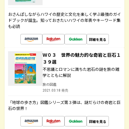
おさんぽしながらハワイの歴史と文化を楽しく学ぶ最強のガイ
ドブックが誕生。知っておきたいハワイの年表やキーワード集
も必読
詳細を見る
Ｗ０３ 世界の魅力的な奇岩と巨石１
３９選
不思議とロマンに満ちた岩石の謎を旅の雑
学とともに解説
旅の図鑑
2021.03.18 発売
「地球の歩き方」図鑑シリーズ第３弾は、謎だらけの奇岩と巨
石の世界！
詳細を見る