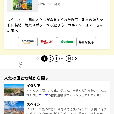
2026.02.13 発売
ようこそ！ 島の人たちが教えてくれた利尻・礼文の魅力を１
冊に凝縮。絶景スポットから遊び方、カルチャーまで。さあ、
島旅へ。
詳細を見る
…
1
2
3
14
AD
AD
人気の国と地域から探す
イタリア
イタリアは歴史、文化、グルメ、自然と多彩な魅力にあふ
れた国。
ローマ
の古代遺跡やフィレンツェのルネッサンス
美術、ヴェネツィアの運河など、歴史あるスポットはもち
スペイン
ろん、トスカーナの美しい田園風景やアマルフィ海岸の絶
景など、自然景観も見逃せない。観光の合間には、本場の
イベリア半島のほぼ80％を占めるスペインは、太陽が降り
ピザやパスタなど、絶品のイタリア料理を堪能することも
注ぐ地中海沿岸から雄大なピレネー山脈まで、多彩な自然