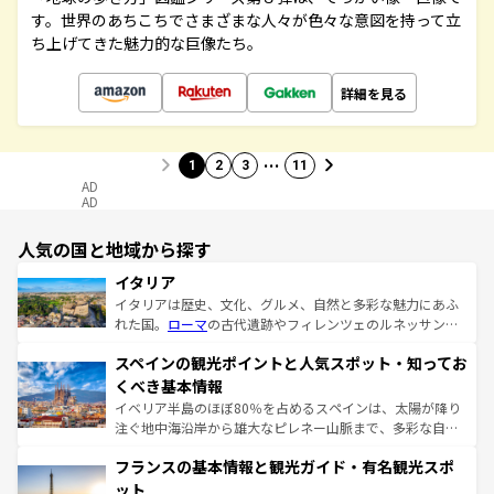
す。世界のあちこちでさまざまな人々が色々な意図を持って立
ち上げてきた魅力的な巨像たち。
詳細を見る
…
1
2
3
11
AD
AD
人気の国と地域から探す
イタリア
イタリアは歴史、文化、グルメ、自然と多彩な魅力にあふ
れた国。
ローマ
の古代遺跡やフィレンツェのルネッサンス
美術、ヴェネツィアの運河など、歴史あるスポットはもち
スペインの観光ポイントと人気スポット・知ってお
ろん、トスカーナの美しい田園風景やアマルフィ海岸の絶
景など、自然景観も見逃せない。観光の合間には、本場の
くべき基本情報
ピザやパスタなど、絶品のイタリア料理を堪能することも
イベリア半島のほぼ80％を占めるスペインは、太陽が降り
できる。朝目覚めてから夜眠るまで、すべての瞬間を楽し
注ぐ地中海沿岸から雄大なピレネー山脈まで、多彩な自然
ませてくれるイタリアで、忘れられない旅をしてみよう！
と文化が詰まったヨーロッパ屈指の旅行先だ。多様な地域
なお、新着のイタリア情報は
コンテンツ一覧
を参照してほ
フランスの基本情報と観光ガイド・有名観光スポ
文化が根付くこの国では、情熱的なフラメンコ、熱気あふ
しい。
れる闘牛、そして美味しいタパスが生活の一部となってい
ット