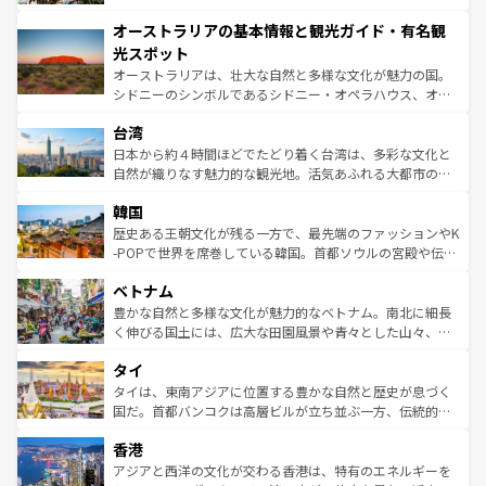
ストーン国立公園といった絶景が堪能できる。さらに、南
秘を感じたいなら、火山が生み出した壮大な景観を誇るハ
オーストラリアの基本情報と観光ガイド・有名観
部のニューオーリンズでは、音楽と美食が融合した独特の
ワイ島は見逃せない。また、定番の観光地といえばオアフ
文化が魅力。旅行者はアメリカの各地域で異なる魅力を楽
島だが、静かな自然を求めるならマウイ島やカウアイ島が
光スポット
しみながら、その多様性と豊かな歴史を感じることができ
おすすめ。エメラルドグリーンに輝く海をはじめ、豊かな
オーストラリアは、壮大な自然と多様な文化が魅力の国。
るだろう。車でのロードトリップや列車の旅も、アメリカ
文化や歴史が息づいている。「アロハスピリット」と呼ば
シドニーのシンボルであるシドニー・オペラハウス、オー
ならではの贅沢な旅のスタイルだ。 なお、新着のアメリカ
れるおもてなしの心で訪れる人々を迎えてくれるハワイの
ストラリア東海岸北部に広がる大サンゴ礁地帯グレートバ
情報は
コンテンツ一覧
を参照してほしい。
人々、おいしいローカルフードやハワイアンミュージッ
台湾
リアリーフや大陸中央部にそびえるウルル（エアーズロッ
ク、伝統的なフラダンスなど、すべてがハワイの魅力を彩
ク）、タスマニアの美しい原生林やケアンズの熱帯雨林な
日本から約４時間ほどでたどり着く台湾は、多彩な文化と
っている。訪れるたびに新しい発見と感動が待っているハ
ど、見どころがたくさん。また、カフェやワイン、オージ
自然が織りなす魅力的な観光地。活気あふれる大都市の台
ワイを、存分に味わってほしい。 なお、新着のハワイ情報
ービーフなどの食文化も豊かで、美味しいものであふれて
北やノスタルジックな町並みが人気な九份（ジォウフェ
は
コンテンツ一覧
を参照してほしい。
韓国
いる。アクティビティも充実しており、サーフィンやダイ
ン）、静ひつな山岳地帯である台湾東部など、都市の喧騒
ビング、ハイキングなど、アウトドア好きにはたまらな
と山間の静けさが共存しており、訪れる人に新しい発見と
歴史ある王朝文化が残る一方で、最先端のファッションやK
い。オーストラリアの多彩な魅力を存分に味わいつくそ
驚きをもたらしてくれる。また、奥深い台湾の食文化も魅
-POPで世界を席巻している韓国。首都ソウルの宮殿や伝統
う。 なお、新着のオーストラリア情報は
コンテンツ一覧
を
力で、夜市などの屋台グルメから高級料理、ヘルシーで美
家屋が並ぶエリアでは韓国の歴史と文化に浸ることがで
参照してほしい。
ベトナム
容にもいいと評判のスイーツなど、バラエティ豊かな料理
き、地方に足を延ばせば四季折々の自然美を楽しむことが
が味わえる。 なお、新着の台湾情報は
コンテンツ一覧
を参
できる。そして、キムチや焼肉、絶品のストリートフード
豊かな自然と多様な文化が魅力的なベトナム。南北に細長
照してほしい。
まで、さまざまな韓国料理が待っている。夜には、韓国な
く伸びる国土には、広大な田園風景や青々とした山々、世
らではのナイトライフも堪能できる。あたたかいホスピタ
界遺産に登録された壮大な自然景観が点在し、都市部では
タイ
リティに包まれながら、韓国の多彩な魅力を心ゆくまで味
急速な発展と共に伝統が息づく。ハノイの古い町並みやホ
わってみてほしい。 なお、新着の韓国情報は
コンテンツ一
ーチミン市のフランス統治時代の建物も、独特の雰囲気を
タイは、東南アジアに位置する豊かな自然と歴史が息づく
覧
を参照してほしい。
醸し出している。また、バラエティの豊かさとおいしさで
国だ。首都バンコクは高層ビルが立ち並ぶ一方、伝統的な
世界中の食通を魅了してやまないベトナム料理も魅力のひ
寺院や市場がいたるところに点在し、古きよき文化と現代
香港
とつ。フォーやバインミー、ベトナムコーヒーなどは、ぜ
の活気が交差している。北部ではチェンマイなどの山岳地
ひ現地で味わいたい。どの地域を訪れてもあたたかい人々
帯で自然と触れ合い、南部ではプーケットやクラビの美し
アジアと西洋の文化が交わる香港は、特有のエネルギーを