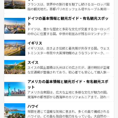
る。首都マドリードの洗練された雰囲気や、バルセロナの
フランスは、世界中の旅行者を魅了し続けるヨーロッパ屈
アートに溢れた街角から、地方では古代ローマ遺跡や中世
指の観光地だ。首都パリのエッフェル塔やルーブル美術館
の城塞都市、穏やかなビーチリゾートまで多彩な表情を見
といった象徴的なスポットから、田舎町の古風な美しさま
せる。地方によって風土や気候が異なるスペインはその個
ドイツの基本情報と観光ガイド・有名観光スポッ
で、幅広い魅力が詰まっている。華麗な宮殿、歴史的な大
性で訪れる人を魅了する。 なお、新着のスペイン情報は
コ
聖堂、美しいビーチ、そして豊かな自然が、訪れる者を心
ト
ンテンツ一覧
を参照してほしい。
から魅了する。また、フランスは美食の国としても知ら
ドイツは、豊かな歴史と多彩な文化が交差するヨーロッパ
れ、フランス料理はユネスコ無形文化遺産にも登録されて
の中心に位置する国。中世の街並みが残るロマンチック街
いる。シャンパンの発祥地であるランス、プロヴァンスの
道から、未来を先取りするようなモダンな都市まで多様な
香り高いラベンダー畑など、多彩な楽しみ方が可能だ。さ
イギリス
顔を持つこの国は、どこを歩いても飽きることがない。ベ
らに、パリ以外の地域にも魅力が溢れており、どの街角に
ルリンの文化的活気、バイエルン州のアルプスの絶景、そ
イギリスは、古きよき伝統と最先端が共存する国。ウェス
も豊かな歴史と文化が息づいている。パリ以外の個性あふ
してライン川沿いのワイン畑といった風景は必見。ビール
トミンスター寺院や大英博物館のようなランドマーク、歴
れる地方に足を運ぶとそれぞれで全く異なる文化を体験で
とソーセージを味わいながら地元の人と過ごす楽しい時間
史ある大学都市、美しい丘陵地帯や牧歌的な風景など、エ
きるだろう。 なお、新着のフランス情報は
コンテンツ一覧
スイス
は、お酒好きな人にはぜひ体験してほしい。 なお、新着の
リアごとに異なる魅力がある。また、優雅なアフタヌーン
を参照してほしい。
ドイツ情報は
コンテンツ一覧
を参照してほしい。
ティー、ビール好きにはたまらない英国パブ、サッカー観
スイスの国土面積は九州ほどの広さだが、運行時刻が正確
戦など、本場だからこそできる体験も豊富。イギリスを旅
な交通網が整備されており、初心者でも安心して個人旅行
して楽しみつくそう。 なお、新着のイギリス情報は
コンテ
を楽しめる。日本同様に時刻表どおりの旅が可能だ。中世
アメリカの基本情報と観光ガイド・有名観光スポ
ンツ一覧
を参照してほしい。
の建物がそのまま残る町や、スイスならではのユニークな
博物館もあり、アルプス観光だけでなく町歩きも満喫する
ット
ことができる。国民の所得が高いため物価も高いが、旅行
アメリカ合衆国は、広大な土地と多様な文化が魅力の国。
者向けの交通パス提供のサービスもあり、うまく活用すれ
東海岸の都市部から西海岸のカリフォルニアまで、訪れる
ば市内交通費無料で観光を楽しむこともできる。 なお、新
場所ごとに異なる風景と体験が待っている。ニューヨーク
着のスイス情報は
コンテンツ一覧
を参照してほしい。
ハワイ
のような巨大都市は、観光、ショッピング、エンターテイ
ンメントが詰まった刺激的なスポットだ。一方、アメリカ
年間を通じて温暖な気候に恵まれ、多くの島で構成される
西部には大自然が広がり、グランドキャニオンやイエロー
ハワイは、どの島も独自の魅力をもっている。大自然の神