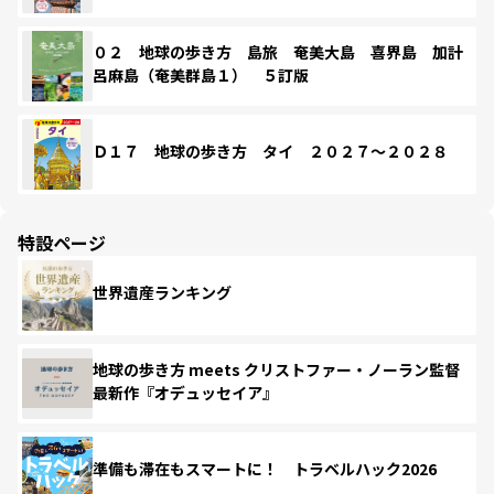
０２ 地球の歩き方 島旅 奄美大島 喜界島 加計
呂麻島（奄美群島１） ５訂版
Ｄ１７ 地球の歩き方 タイ ２０２７～２０２８
特設ページ
世界遺産ランキング
地球の歩き方 meets クリストファー・ノーラン監督
最新作『オデュッセイア』
準備も滞在もスマートに！ トラベルハック2026