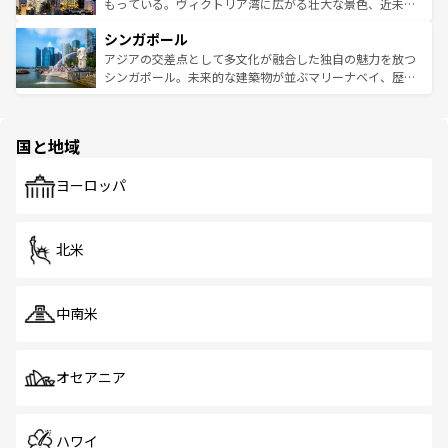
が旅行者を迎えてくれるので、きっと忘れられない旅にな
いビーチでリゾート気分を楽しむことができる。タイ料理
もっている。ヴィクトリア湾に広がる壮大な景色、近未来
るはずだ。 なお、新着のベトナム情報は
コンテンツ一覧
を
は世界的に有名で、屋台から高級レストランまで味覚を刺
的なアートスポット、そして歴史と現代が融合した町並
参照してほしい。
シンガポール
激する。気候は一年中温暖で、どの季節にも異なる楽しみ
み、どこを訪れても感動するはず。観光スポットが密集し
が待っている。親しみやすいタイの人々、仏教を中心とし
ており、効率よく見どころを回れるのも魅力。息をのむよ
アジアの交差点として多文化が融合した独自の魅力を放つ
た文化、そして多様な観光資源が、訪れる旅人を魅了し続
うな絶景から文化的な体験まで、香港を存分に楽しみ尽く
シンガポール。未来的な建築物が並ぶマリーナベイ、歴史
ける。 なお、新着のタイ情報は
コンテンツ一覧
を参照して
そう。 なお、新着の香港情報は
コンテンツ一覧
を参照して
と伝統を感じられるエスニックタウン、多数の緑豊かな公
ほしい。
ほしい。
園や自然保護区など、自然が調和した近代的な景観と文化
の多様性あふれるカラフルな町は、どこを歩いても新しい
国と地域
発見がある。さらに、治安のよさや充実した公共交通機関
も、旅行者にとっては魅力的なポイント。グルメも豊富
で、ホーカーズは地元の風情を楽しめる外せないスポット
ヨーロッパ
だ。訪れる人を飽きさせないシンガポールで、多様な魅力
を体感しよう。 なお、新着のシンガポール情報は
コンテン
ツ一覧
を参照してほしい。
北米
中南米
オセアニア
ハワイ