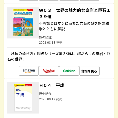
Ｗ０３ 世界の魅力的な奇岩と巨石１
３９選
不思議とロマンに満ちた岩石の謎を旅の雑
学とともに解説
旅の図鑑
2021.03.18 発売
「地球の歩き方」図鑑シリーズ第３弾は、謎だらけの奇岩と巨
石の世界！
詳細を見る
Ｈ０４ 平成
歴史時代
2026.09.17 発売