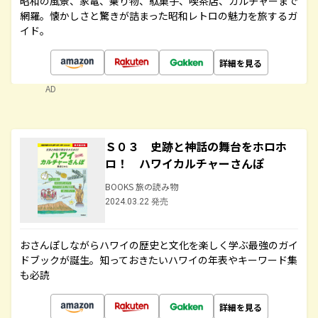
昭和の風景、家電、乗り物、駄菓子、喫茶店、カルチャーまで
網羅。懐かしさと驚きが詰まった昭和レトロの魅力を旅するガ
イド。
詳細を見る
AD
Ｓ０３ 史跡と神話の舞台をホロホ
ロ！ ハワイカルチャーさんぽ
BOOKS 旅の読み物
2024.03.22 発売
おさんぽしながらハワイの歴史と文化を楽しく学ぶ最強のガイ
ドブックが誕生。知っておきたいハワイの年表やキーワード集
も必読
詳細を見る