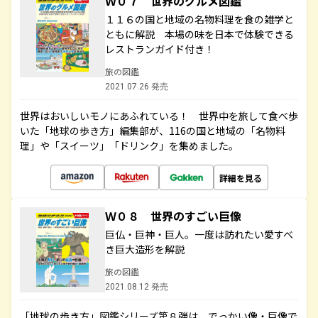
Ｗ０７ 世界のグルメ図鑑
１１６の国と地域の名物料理を食の雑学と
ともに解説 本場の味を日本で体験できる
レストランガイド付き！
旅の図鑑
2021.07.26 発売
世界はおいしいモノにあふれている！ 世界中を旅して食べ歩
いた「地球の歩き方」編集部が、116の国と地域の「名物料
理」や「スイーツ」「ドリンク」を集めました。
詳細を見る
Ｗ０８ 世界のすごい巨像
巨仏・巨神・巨人。一度は訪れたい愛すべ
き巨大造形を解説
旅の図鑑
2021.08.12 発売
「地球の歩き方」図鑑シリーズ第８弾は、でっかい像・巨像で