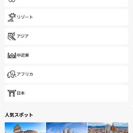
リゾート
アジア
中近東
アフリカ
日本
人気スポット