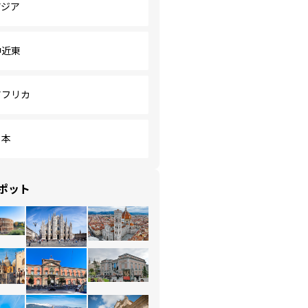
アジア
中近東
アフリカ
日本
ポット