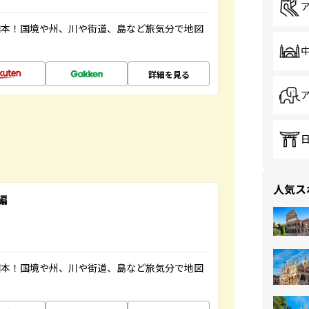
図本！国境や州、川や街道、島など旅気分で地図
詳細を見る
人気ス
編
図本！国境や州、川や街道、島など旅気分で地図