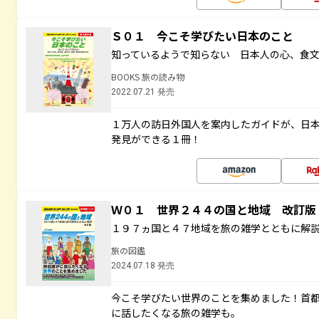
Ｓ０１ 今こそ学びたい日本のこと
知っているようで知らない 日本人の心、食
BOOKS 旅の読み物
2022.07.21 発売
１万人の訪日外国人を案内したガイドが、日
発見ができる１冊！
Ｗ０１ 世界２４４の国と地域 改訂版
１９７ヵ国と４７地域を旅の雑学とともに解
旅の図鑑
2024.07.18 発売
今こそ学びたい世界のことを集めました！首
に話したくなる旅の雑学も。