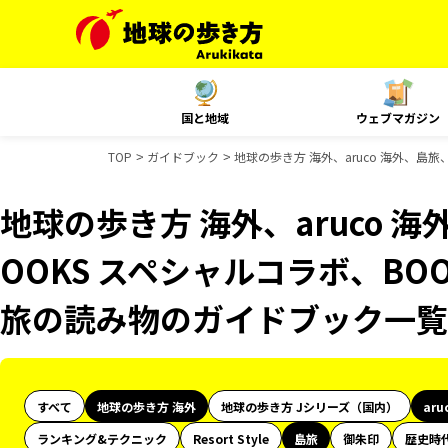
国と地域
ウェブマガジン
TOP
ガイドブック
地球の歩き方 海外、aruco 海外、島旅
地球の歩き方 海外、aruco 
OOKS スペシャルコラボ、BOO
旅の読み物のガイドブック一覧
すべて
地球の歩き方 海外
地球の歩き方 Jシリーズ（国内）
aru
ランキング&テクニック
Resort Style
島旅
御朱印
歴史時