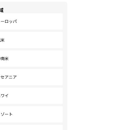
域
ヨーロッパ
北米
中南米
オセアニア
ハワイ
リゾート