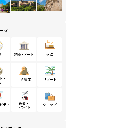
ーマ
食
建築・アート
宿泊
ト・
世界遺産
リゾート
戦
鉄道・
ビティ
ショップ
フライト