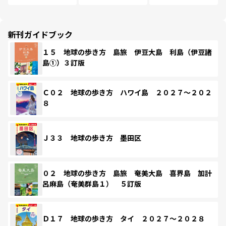
新刊ガイドブック
１５ 地球の歩き方 島旅 伊豆大島 利島（伊豆諸
島①）３訂版
Ｃ０２ 地球の歩き方 ハワイ島 ２０２７～２０２
８
Ｊ３３ 地球の歩き方 墨田区
０２ 地球の歩き方 島旅 奄美大島 喜界島 加計
呂麻島（奄美群島１） ５訂版
Ｄ１７ 地球の歩き方 タイ ２０２７～２０２８