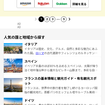
詳細を見る
…
1
2
3
5
AD
AD
人気の国と地域から探す
イタリア
イタリアは歴史、文化、グルメ、自然と多彩な魅力にあふ
れた国。
ローマ
の古代遺跡やフィレンツェのルネッサンス
美術、ヴェネツィアの運河など、歴史あるスポットはもち
スペイン
ろん、トスカーナの美しい田園風景やアマルフィ海岸の絶
景など、自然景観も見逃せない。観光の合間には、本場の
イベリア半島のほぼ80％を占めるスペインは、太陽が降り
ピザやパスタなど、絶品のイタリア料理を堪能することも
注ぐ地中海沿岸から雄大なピレネー山脈まで、多彩な自然
できる。朝目覚めてから夜眠るまで、すべての瞬間を楽し
と文化が詰まったヨーロッパ屈指の旅行先だ。多様な地域
フランスの基本情報と観光ガイド・有名観光スポ
ませてくれるイタリアで、忘れられない旅をしてみよう！
文化が根付くこの国では、情熱的なフラメンコ、熱気あふ
なお、新着のイタリア情報は
コンテンツ一覧
を参照してほ
れる闘牛、そして美味しいタパスが生活の一部となってい
ット
しい。
る。首都マドリードの洗練された雰囲気や、バルセロナの
フランスは、世界中の旅行者を魅了し続けるヨーロッパ屈
アートに溢れた街角から、地方では古代ローマ遺跡や中世
指の観光地だ。首都パリのエッフェル塔やルーブル美術館
の城塞都市、穏やかなビーチリゾートまで多彩な表情を見
といった象徴的なスポットから、田舎町の古風な美しさま
せる。地方によって風土や気候が異なるスペインはその個
ドイツ
で、幅広い魅力が詰まっている。華麗な宮殿、歴史的な大
性で訪れる人を魅了する。 なお、新着のスペイン情報は
コ
聖堂、美しいビーチ、そして豊かな自然が、訪れる者を心
ドイツは、豊かな歴史と多彩な文化が交差するヨーロッパ