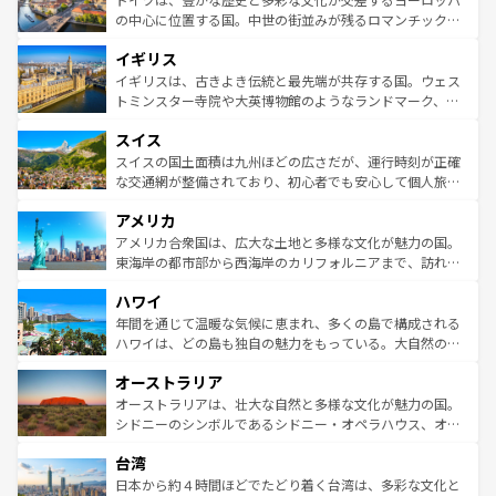
ンテンツ一覧
を参照してほしい。
から魅了する。また、フランスは美食の国としても知ら
の中心に位置する国。中世の街並みが残るロマンチック街
れ、フランス料理はユネスコ無形文化遺産にも登録されて
道から、未来を先取りするようなモダンな都市まで多様な
イギリス
いる。シャンパンの発祥地であるランス、プロヴァンスの
顔を持つこの国は、どこを歩いても飽きることがない。ベ
香り高いラベンダー畑など、多彩な楽しみ方が可能だ。さ
ルリンの文化的活気、バイエルン州のアルプスの絶景、そ
イギリスは、古きよき伝統と最先端が共存する国。ウェス
らに、パリ以外の地域にも魅力が溢れており、どの街角に
してライン川沿いのワイン畑といった風景は必見。ビール
トミンスター寺院や大英博物館のようなランドマーク、歴
も豊かな歴史と文化が息づいている。パリ以外の個性あふ
とソーセージを味わいながら地元の人と過ごす楽しい時間
史ある大学都市、美しい丘陵地帯や牧歌的な風景など、エ
れる地方に足を運ぶとそれぞれで全く異なる文化を体験で
スイス
は、お酒好きな人にはぜひ体験してほしい。 なお、新着の
リアごとに異なる魅力がある。また、優雅なアフタヌーン
きるだろう。 なお、新着のフランス情報は
コンテンツ一覧
ドイツ情報は
コンテンツ一覧
を参照してほしい。
ティー、ビール好きにはたまらない英国パブ、サッカー観
スイスの国土面積は九州ほどの広さだが、運行時刻が正確
を参照してほしい。
戦など、本場だからこそできる体験も豊富。イギリスを旅
な交通網が整備されており、初心者でも安心して個人旅行
して楽しみつくそう。 なお、新着のイギリス情報は
コンテ
を楽しめる。日本同様に時刻表どおりの旅が可能だ。中世
アメリカ
ンツ一覧
を参照してほしい。
の建物がそのまま残る町や、スイスならではのユニークな
博物館もあり、アルプス観光だけでなく町歩きも満喫する
アメリカ合衆国は、広大な土地と多様な文化が魅力の国。
ことができる。国民の所得が高いため物価も高いが、旅行
東海岸の都市部から西海岸のカリフォルニアまで、訪れる
者向けの交通パス提供のサービスもあり、うまく活用すれ
場所ごとに異なる風景と体験が待っている。ニューヨーク
ハワイ
ば市内交通費無料で観光を楽しむこともできる。 なお、新
のような巨大都市は、観光、ショッピング、エンターテイ
着のスイス情報は
コンテンツ一覧
を参照してほしい。
ンメントが詰まった刺激的なスポットだ。一方、アメリカ
年間を通じて温暖な気候に恵まれ、多くの島で構成される
西部には大自然が広がり、グランドキャニオンやイエロー
ハワイは、どの島も独自の魅力をもっている。大自然の神
ストーン国立公園といった絶景が堪能できる。さらに、南
秘を感じたいなら、火山が生み出した壮大な景観を誇るハ
オーストラリア
部のニューオーリンズでは、音楽と美食が融合した独特の
ワイ島は見逃せない。また、定番の観光地といえばオアフ
文化が魅力。旅行者はアメリカの各地域で異なる魅力を楽
島だが、静かな自然を求めるならマウイ島やカウアイ島が
オーストラリアは、壮大な自然と多様な文化が魅力の国。
しみながら、その多様性と豊かな歴史を感じることができ
おすすめ。エメラルドグリーンに輝く海をはじめ、豊かな
シドニーのシンボルであるシドニー・オペラハウス、オー
るだろう。車でのロードトリップや列車の旅も、アメリカ
文化や歴史が息づいている。「アロハスピリット」と呼ば
ストラリア東海岸北部に広がる大サンゴ礁地帯グレートバ
ならではの贅沢な旅のスタイルだ。 なお、新着のアメリカ
台湾
れるおもてなしの心で訪れる人々を迎えてくれるハワイの
リアリーフや大陸中央部にそびえるウルル（エアーズロッ
情報は
コンテンツ一覧
を参照してほしい。
人々、おいしいローカルフードやハワイアンミュージッ
ク）、タスマニアの美しい原生林やケアンズの熱帯雨林な
日本から約４時間ほどでたどり着く台湾は、多彩な文化と