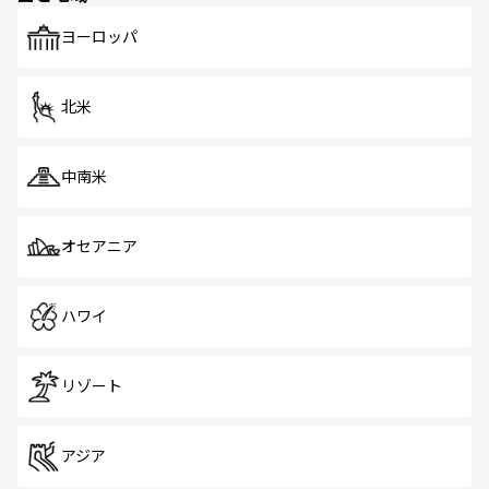
も、旅行者にとっては魅力的なポイント。グルメも豊富
で、ホーカーズは地元の風情を楽しめる外せないスポット
ヨーロッパ
だ。訪れる人を飽きさせないシンガポールで、多様な魅力
を体感しよう。 なお、新着のシンガポール情報は
コンテン
ツ一覧
を参照してほしい。
北米
中南米
オセアニア
ハワイ
リゾート
アジア