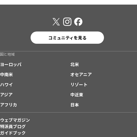
コミュニティを見る
国と地域
ヨーロッパ
北米
中南米
オセアニア
ハワイ
リゾート
アジア
中近東
アフリカ
日本
ウェブマガジン
特派員ブログ
ガイドブック