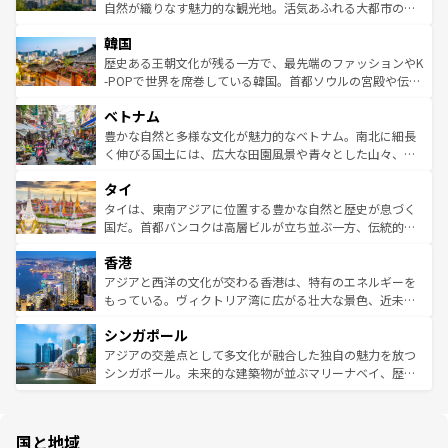
ク、伝統的なフラダンスなど、すべてがハワイの魅力を彩
ど、見どころがたくさん。また、カフェやワイン、オージ
自然が織りなす魅力的な観光地。活気あふれる大都市の台
っている。訪れるたびに新しい発見と感動が待っているハ
ービーフなどの食文化も豊かで、美味しいものであふれて
北やノスタルジックな町並みが人気な九份（ジォウフェ
ワイを、存分に味わってほしい。 なお、新着のハワイ情報
韓国
いる。アクティビティも充実しており、サーフィンやダイ
ン）、静ひつな山岳地帯である台湾東部など、都市の喧騒
は
コンテンツ一覧
を参照してほしい。
ビング、ハイキングなど、アウトドア好きにはたまらな
と山間の静けさが共存しており、訪れる人に新しい発見と
歴史ある王朝文化が残る一方で、最先端のファッションやK
い。オーストラリアの多彩な魅力を存分に味わいつくそ
驚きをもたらしてくれる。また、奥深い台湾の食文化も魅
-POPで世界を席巻している韓国。首都ソウルの宮殿や伝統
う。 なお、新着のオーストラリア情報は
コンテンツ一覧
を
力で、夜市などの屋台グルメから高級料理、ヘルシーで美
家屋が並ぶエリアでは韓国の歴史と文化に浸ることがで
参照してほしい。
ベトナム
容にもいいと評判のスイーツなど、バラエティ豊かな料理
き、地方に足を延ばせば四季折々の自然美を楽しむことが
が味わえる。 なお、新着の台湾情報は
コンテンツ一覧
を参
できる。そして、キムチや焼肉、絶品のストリートフード
豊かな自然と多様な文化が魅力的なベトナム。南北に細長
照してほしい。
まで、さまざまな韓国料理が待っている。夜には、韓国な
く伸びる国土には、広大な田園風景や青々とした山々、世
らではのナイトライフも堪能できる。あたたかいホスピタ
界遺産に登録された壮大な自然景観が点在し、都市部では
タイ
リティに包まれながら、韓国の多彩な魅力を心ゆくまで味
急速な発展と共に伝統が息づく。ハノイの古い町並みやホ
わってみてほしい。 なお、新着の韓国情報は
コンテンツ一
ーチミン市のフランス統治時代の建物も、独特の雰囲気を
タイは、東南アジアに位置する豊かな自然と歴史が息づく
覧
を参照してほしい。
醸し出している。また、バラエティの豊かさとおいしさで
国だ。首都バンコクは高層ビルが立ち並ぶ一方、伝統的な
世界中の食通を魅了してやまないベトナム料理も魅力のひ
寺院や市場がいたるところに点在し、古きよき文化と現代
香港
とつ。フォーやバインミー、ベトナムコーヒーなどは、ぜ
の活気が交差している。北部ではチェンマイなどの山岳地
ひ現地で味わいたい。どの地域を訪れてもあたたかい人々
帯で自然と触れ合い、南部ではプーケットやクラビの美し
アジアと西洋の文化が交わる香港は、特有のエネルギーを
が旅行者を迎えてくれるので、きっと忘れられない旅にな
いビーチでリゾート気分を楽しむことができる。タイ料理
もっている。ヴィクトリア湾に広がる壮大な景色、近未来
るはずだ。 なお、新着のベトナム情報は
コンテンツ一覧
を
は世界的に有名で、屋台から高級レストランまで味覚を刺
的なアートスポット、そして歴史と現代が融合した町並
参照してほしい。
シンガポール
激する。気候は一年中温暖で、どの季節にも異なる楽しみ
み、どこを訪れても感動するはず。観光スポットが密集し
が待っている。親しみやすいタイの人々、仏教を中心とし
ており、効率よく見どころを回れるのも魅力。息をのむよ
アジアの交差点として多文化が融合した独自の魅力を放つ
た文化、そして多様な観光資源が、訪れる旅人を魅了し続
うな絶景から文化的な体験まで、香港を存分に楽しみ尽く
シンガポール。未来的な建築物が並ぶマリーナベイ、歴史
ける。 なお、新着のタイ情報は
コンテンツ一覧
を参照して
そう。 なお、新着の香港情報は
コンテンツ一覧
を参照して
と伝統を感じられるエスニックタウン、多数の緑豊かな公
ほしい。
ほしい。
園や自然保護区など、自然が調和した近代的な景観と文化
の多様性あふれるカラフルな町は、どこを歩いても新しい
国と地域
発見がある。さらに、治安のよさや充実した公共交通機関