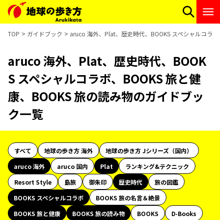
TOP
ガイドブック
aruco 海外、Plat、歴史時代、BOOKS スペシャルコ
aruco 海外、Plat、歴史時代、BOOK
S スペシャルコラボ、BOOKS 旅と健
康、BOOKS 旅の読み物のガイドブッ
ク一覧
すべて
地球の歩き方 海外
地球の歩き方 Jシリーズ（国内）
aruco 海外
aruco 国内
Plat
ランキング&テクニック
Resort Style
島旅
御朱印
歴史時代
旅の図鑑
BOOKS スペシャルコラボ
BOOKS 旅の名言＆絶景
BOOKS 旅と健康
BOOKS 旅の読み物
BOOKS
D-Books