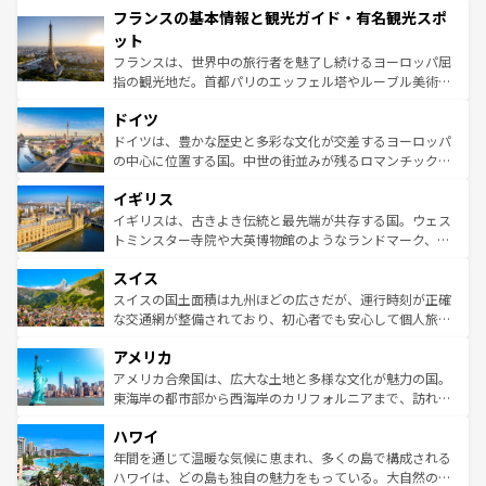
フランスの基本情報と観光ガイド・有名観光スポ
ませてくれるイタリアで、忘れられない旅をしてみよう！
文化が根付くこの国では、情熱的なフラメンコ、熱気あふ
なお、新着のイタリア情報は
コンテンツ一覧
を参照してほ
れる闘牛、そして美味しいタパスが生活の一部となってい
ット
しい。
る。首都マドリードの洗練された雰囲気や、バルセロナの
フランスは、世界中の旅行者を魅了し続けるヨーロッパ屈
アートに溢れた街角から、地方では古代ローマ遺跡や中世
指の観光地だ。首都パリのエッフェル塔やルーブル美術館
の城塞都市、穏やかなビーチリゾートまで多彩な表情を見
といった象徴的なスポットから、田舎町の古風な美しさま
せる。地方によって風土や気候が異なるスペインはその個
ドイツ
で、幅広い魅力が詰まっている。華麗な宮殿、歴史的な大
性で訪れる人を魅了する。 なお、新着のスペイン情報は
コ
聖堂、美しいビーチ、そして豊かな自然が、訪れる者を心
ドイツは、豊かな歴史と多彩な文化が交差するヨーロッパ
ンテンツ一覧
を参照してほしい。
から魅了する。また、フランスは美食の国としても知ら
の中心に位置する国。中世の街並みが残るロマンチック街
れ、フランス料理はユネスコ無形文化遺産にも登録されて
道から、未来を先取りするようなモダンな都市まで多様な
イギリス
いる。シャンパンの発祥地であるランス、プロヴァンスの
顔を持つこの国は、どこを歩いても飽きることがない。ベ
香り高いラベンダー畑など、多彩な楽しみ方が可能だ。さ
ルリンの文化的活気、バイエルン州のアルプスの絶景、そ
イギリスは、古きよき伝統と最先端が共存する国。ウェス
らに、パリ以外の地域にも魅力が溢れており、どの街角に
してライン川沿いのワイン畑といった風景は必見。ビール
トミンスター寺院や大英博物館のようなランドマーク、歴
も豊かな歴史と文化が息づいている。パリ以外の個性あふ
とソーセージを味わいながら地元の人と過ごす楽しい時間
史ある大学都市、美しい丘陵地帯や牧歌的な風景など、エ
れる地方に足を運ぶとそれぞれで全く異なる文化を体験で
スイス
は、お酒好きな人にはぜひ体験してほしい。 なお、新着の
リアごとに異なる魅力がある。また、優雅なアフタヌーン
きるだろう。 なお、新着のフランス情報は
コンテンツ一覧
ドイツ情報は
コンテンツ一覧
を参照してほしい。
ティー、ビール好きにはたまらない英国パブ、サッカー観
スイスの国土面積は九州ほどの広さだが、運行時刻が正確
を参照してほしい。
戦など、本場だからこそできる体験も豊富。イギリスを旅
な交通網が整備されており、初心者でも安心して個人旅行
して楽しみつくそう。 なお、新着のイギリス情報は
コンテ
を楽しめる。日本同様に時刻表どおりの旅が可能だ。中世
アメリカ
ンツ一覧
を参照してほしい。
の建物がそのまま残る町や、スイスならではのユニークな
博物館もあり、アルプス観光だけでなく町歩きも満喫する
アメリカ合衆国は、広大な土地と多様な文化が魅力の国。
ことができる。国民の所得が高いため物価も高いが、旅行
東海岸の都市部から西海岸のカリフォルニアまで、訪れる
者向けの交通パス提供のサービスもあり、うまく活用すれ
場所ごとに異なる風景と体験が待っている。ニューヨーク
ハワイ
ば市内交通費無料で観光を楽しむこともできる。 なお、新
のような巨大都市は、観光、ショッピング、エンターテイ
着のスイス情報は
コンテンツ一覧
を参照してほしい。
ンメントが詰まった刺激的なスポットだ。一方、アメリカ
年間を通じて温暖な気候に恵まれ、多くの島で構成される
西部には大自然が広がり、グランドキャニオンやイエロー
ハワイは、どの島も独自の魅力をもっている。大自然の神