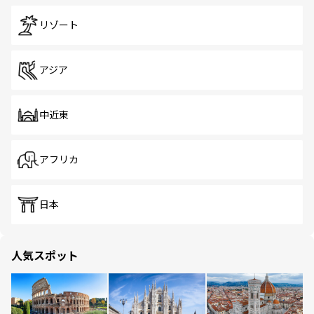
リゾート
アジア
中近東
アフリカ
日本
人気スポット