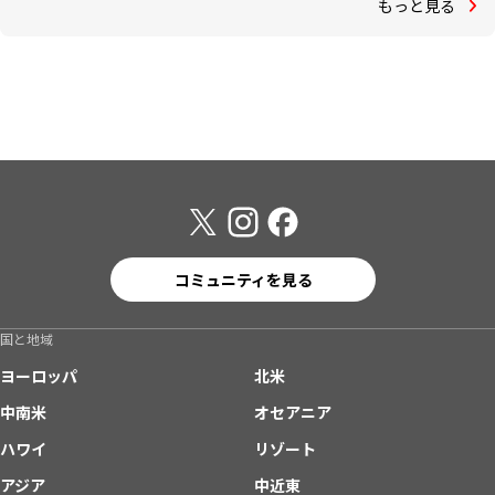
もっと見る
コミュニティを見る
国と地域
ヨーロッパ
北米
中南米
オセアニア
ハワイ
リゾート
アジア
中近東