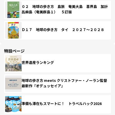
０２ 地球の歩き方 島旅 奄美大島 喜界島 加計
呂麻島（奄美群島１） ５訂版
Ｄ１７ 地球の歩き方 タイ ２０２７～２０２８
特設ページ
世界遺産ランキング
地球の歩き方 meets クリストファー・ノーラン監督
最新作『オデュッセイア』
準備も滞在もスマートに！ トラベルハック2026