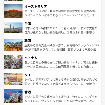
ストーン国立公園といった絶景が堪能できる。さらに、南
秘を感じたいなら、火山が生み出した壮大な景観を誇るハ
オーストラリア
部のニューオーリンズでは、音楽と美食が融合した独特の
ワイ島は見逃せない。また、定番の観光地といえばオアフ
文化が魅力。旅行者はアメリカの各地域で異なる魅力を楽
島だが、静かな自然を求めるならマウイ島やカウアイ島が
オーストラリアは、壮大な自然と多様な文化が魅力の国。
しみながら、その多様性と豊かな歴史を感じることができ
おすすめ。エメラルドグリーンに輝く海をはじめ、豊かな
シドニーのシンボルであるシドニー・オペラハウス、オー
るだろう。車でのロードトリップや列車の旅も、アメリカ
文化や歴史が息づいている。「アロハスピリット」と呼ば
ストラリア東海岸北部に広がる大サンゴ礁地帯グレートバ
ならではの贅沢な旅のスタイルだ。 なお、新着のアメリカ
台湾
れるおもてなしの心で訪れる人々を迎えてくれるハワイの
リアリーフや大陸中央部にそびえるウルル（エアーズロッ
情報は
コンテンツ一覧
を参照してほしい。
人々、おいしいローカルフードやハワイアンミュージッ
ク）、タスマニアの美しい原生林やケアンズの熱帯雨林な
日本から約４時間ほどでたどり着く台湾は、多彩な文化と
ク、伝統的なフラダンスなど、すべてがハワイの魅力を彩
ど、見どころがたくさん。また、カフェやワイン、オージ
自然が織りなす魅力的な観光地。活気あふれる大都市の台
っている。訪れるたびに新しい発見と感動が待っているハ
ービーフなどの食文化も豊かで、美味しいものであふれて
北やノスタルジックな町並みが人気な九份（ジォウフェ
ワイを、存分に味わってほしい。 なお、新着のハワイ情報
韓国
いる。アクティビティも充実しており、サーフィンやダイ
ン）、静ひつな山岳地帯である台湾東部など、都市の喧騒
は
コンテンツ一覧
を参照してほしい。
ビング、ハイキングなど、アウトドア好きにはたまらな
と山間の静けさが共存しており、訪れる人に新しい発見と
歴史ある王朝文化が残る一方で、最先端のファッションやK
い。オーストラリアの多彩な魅力を存分に味わいつくそ
驚きをもたらしてくれる。また、奥深い台湾の食文化も魅
-POPで世界を席巻している韓国。首都ソウルの宮殿や伝統
う。 なお、新着のオーストラリア情報は
コンテンツ一覧
を
力で、夜市などの屋台グルメから高級料理、ヘルシーで美
家屋が並ぶエリアでは韓国の歴史と文化に浸ることがで
参照してほしい。
ベトナム
容にもいいと評判のスイーツなど、バラエティ豊かな料理
き、地方に足を延ばせば四季折々の自然美を楽しむことが
が味わえる。 なお、新着の台湾情報は
コンテンツ一覧
を参
できる。そして、キムチや焼肉、絶品のストリートフード
豊かな自然と多様な文化が魅力的なベトナム。南北に細長
照してほしい。
まで、さまざまな韓国料理が待っている。夜には、韓国な
く伸びる国土には、広大な田園風景や青々とした山々、世
らではのナイトライフも堪能できる。あたたかいホスピタ
界遺産に登録された壮大な自然景観が点在し、都市部では
タイ
リティに包まれながら、韓国の多彩な魅力を心ゆくまで味
急速な発展と共に伝統が息づく。ハノイの古い町並みやホ
わってみてほしい。 なお、新着の韓国情報は
コンテンツ一
ーチミン市のフランス統治時代の建物も、独特の雰囲気を
タイは、東南アジアに位置する豊かな自然と歴史が息づく
覧
を参照してほしい。
醸し出している。また、バラエティの豊かさとおいしさで
国だ。首都バンコクは高層ビルが立ち並ぶ一方、伝統的な
世界中の食通を魅了してやまないベトナム料理も魅力のひ
寺院や市場がいたるところに点在し、古きよき文化と現代
香港
とつ。フォーやバインミー、ベトナムコーヒーなどは、ぜ
の活気が交差している。北部ではチェンマイなどの山岳地
ひ現地で味わいたい。どの地域を訪れてもあたたかい人々
帯で自然と触れ合い、南部ではプーケットやクラビの美し
アジアと西洋の文化が交わる香港は、特有のエネルギーを
が旅行者を迎えてくれるので、きっと忘れられない旅にな
いビーチでリゾート気分を楽しむことができる。タイ料理
もっている。ヴィクトリア湾に広がる壮大な景色、近未来
るはずだ。 なお、新着のベトナム情報は
コンテンツ一覧
を
は世界的に有名で、屋台から高級レストランまで味覚を刺
的なアートスポット、そして歴史と現代が融合した町並