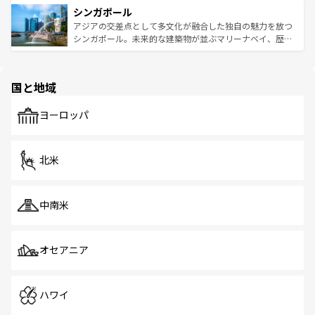
参照してほしい。
シンガポール
激する。気候は一年中温暖で、どの季節にも異なる楽しみ
み、どこを訪れても感動するはず。観光スポットが密集し
が待っている。親しみやすいタイの人々、仏教を中心とし
ており、効率よく見どころを回れるのも魅力。息をのむよ
アジアの交差点として多文化が融合した独自の魅力を放つ
た文化、そして多様な観光資源が、訪れる旅人を魅了し続
うな絶景から文化的な体験まで、香港を存分に楽しみ尽く
シンガポール。未来的な建築物が並ぶマリーナベイ、歴史
ける。 なお、新着のタイ情報は
コンテンツ一覧
を参照して
そう。 なお、新着の香港情報は
コンテンツ一覧
を参照して
と伝統を感じられるエスニックタウン、多数の緑豊かな公
ほしい。
ほしい。
園や自然保護区など、自然が調和した近代的な景観と文化
の多様性あふれるカラフルな町は、どこを歩いても新しい
国と地域
発見がある。さらに、治安のよさや充実した公共交通機関
も、旅行者にとっては魅力的なポイント。グルメも豊富
で、ホーカーズは地元の風情を楽しめる外せないスポット
ヨーロッパ
だ。訪れる人を飽きさせないシンガポールで、多様な魅力
を体感しよう。 なお、新着のシンガポール情報は
コンテン
ツ一覧
を参照してほしい。
北米
中南米
オセアニア
ハワイ