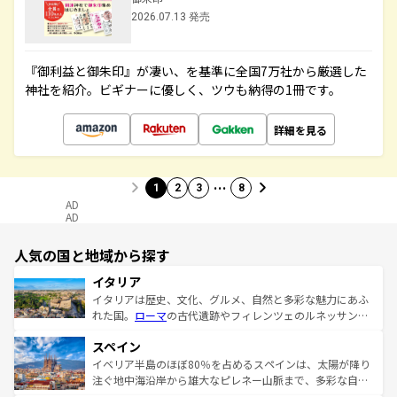
2026.07.13 発売
『御利益と御朱印』が凄い、を基準に全国7万社から厳選した
神社を紹介。ビギナーに優しく、ツウも納得の1冊です。
詳細を見る
…
1
2
3
8
AD
AD
人気の国と地域から探す
イタリア
イタリアは歴史、文化、グルメ、自然と多彩な魅力にあふ
れた国。
ローマ
の古代遺跡やフィレンツェのルネッサンス
美術、ヴェネツィアの運河など、歴史あるスポットはもち
スペイン
ろん、トスカーナの美しい田園風景やアマルフィ海岸の絶
景など、自然景観も見逃せない。観光の合間には、本場の
イベリア半島のほぼ80％を占めるスペインは、太陽が降り
ピザやパスタなど、絶品のイタリア料理を堪能することも
注ぐ地中海沿岸から雄大なピレネー山脈まで、多彩な自然
できる。朝目覚めてから夜眠るまで、すべての瞬間を楽し
と文化が詰まったヨーロッパ屈指の旅行先だ。多様な地域