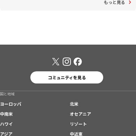
もっと見る
コミュニティを見る
国と地域
ヨーロッパ
北米
中南米
オセアニア
ハワイ
リゾート
アジア
中近東