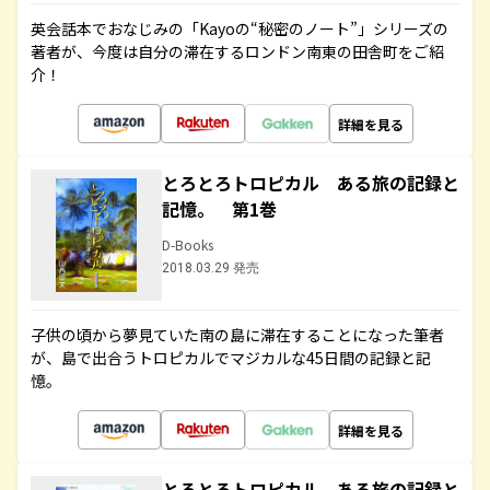
英会話本でおなじみの「Kayoの“秘密のノート”」シリーズの
著者が、今度は自分の滞在するロンドン南東の田舎町をご紹
介！
詳細を見る
とろとろトロピカル ある旅の記録と
記憶。 第1巻
D-Books
2018.03.29 発売
子供の頃から夢見ていた南の島に滞在することになった筆者
が、島で出合うトロピカルでマジカルな45日間の記録と記
憶。
詳細を見る
とろとろトロピカル ある旅の記録と