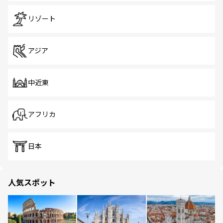
リゾート
アジア
中近東
アフリカ
日本
人気スポット