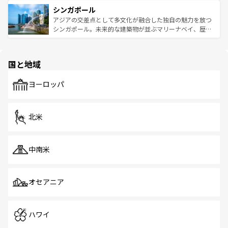
は世界的に有名で、屋台から高級レストランまで味覚を刺
的なアートスポット、そして歴史と現代が融合した町並
参照してほしい。
シンガポール
激する。気候は一年中温暖で、どの季節にも異なる楽しみ
み、どこを訪れても感動するはず。観光スポットが密集し
が待っている。親しみやすいタイの人々、仏教を中心とし
ており、効率よく見どころを回れるのも魅力。息をのむよ
アジアの交差点として多文化が融合した独自の魅力を放つ
た文化、そして多様な観光資源が、訪れる旅人を魅了し続
うな絶景から文化的な体験まで、香港を存分に楽しみ尽く
シンガポール。未来的な建築物が並ぶマリーナベイ、歴史
ける。 なお、新着のタイ情報は
コンテンツ一覧
を参照して
そう。 なお、新着の香港情報は
コンテンツ一覧
を参照して
と伝統を感じられるエスニックタウン、多数の緑豊かな公
ほしい。
ほしい。
園や自然保護区など、自然が調和した近代的な景観と文化
の多様性あふれるカラフルな町は、どこを歩いても新しい
国と地域
発見がある。さらに、治安のよさや充実した公共交通機関
も、旅行者にとっては魅力的なポイント。グルメも豊富
で、ホーカーズは地元の風情を楽しめる外せないスポット
ヨーロッパ
だ。訪れる人を飽きさせないシンガポールで、多様な魅力
を体感しよう。 なお、新着のシンガポール情報は
コンテン
ツ一覧
を参照してほしい。
北米
中南米
オセアニア
ハワイ