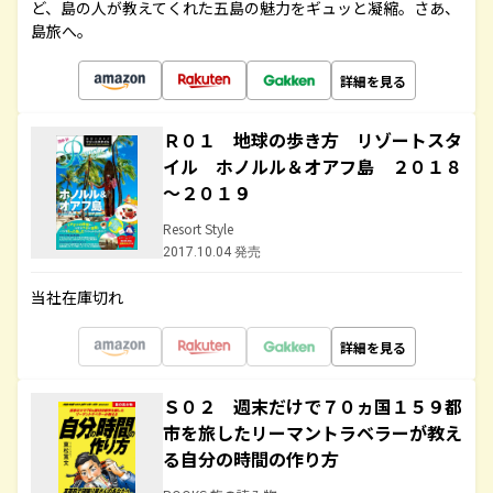
ど、島の人が教えてくれた五島の魅力をギュッと凝縮。さあ、
島旅へ。
詳細を見る
Ｒ０１ 地球の歩き方 リゾートスタ
イル ホノルル＆オアフ島 ２０１８
～２０１９
Resort Style
2017.10.04 発売
当社在庫切れ
詳細を見る
Ｓ０２ 週末だけで７０ヵ国１５９都
市を旅したリーマントラベラーが教え
る自分の時間の作り方