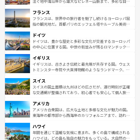
ピザやパスタなど、絶品のイタリア料理を堪能することも
注ぐ地中海沿岸から雄大なピレネー山脈まで、多彩な自然
できる。朝目覚めてから夜眠るまで、すべての瞬間を楽し
と文化が詰まったヨーロッパ屈指の旅行先だ。多様な地域
フランス
ませてくれるイタリアで、忘れられない旅をしてみよう！
文化が根付くこの国では、情熱的なフラメンコ、熱気あふ
なお、新着のイタリア情報は
コンテンツ一覧
を参照してほ
れる闘牛、そして美味しいタパスが生活の一部となってい
フランスは、世界中の旅行者を魅了し続けるヨーロッパ屈
しい。
る。首都マドリードの洗練された雰囲気や、バルセロナの
指の観光地だ。首都パリのエッフェル塔やルーブル美術館
アートに溢れた街角から、地方では古代ローマ遺跡や中世
といった象徴的なスポットから、田舎町の古風な美しさま
ドイツ
の城塞都市、穏やかなビーチリゾートまで多彩な表情を見
で、幅広い魅力が詰まっている。華麗な宮殿、歴史的な大
せる。地方によって風土や気候が異なるスペインはその個
聖堂、美しいビーチ、そして豊かな自然が、訪れる者を心
ドイツは、豊かな歴史と多彩な文化が交差するヨーロッパ
性で訪れる人を魅了する。 なお、新着のスペイン情報は
コ
から魅了する。また、フランスは美食の国としても知ら
の中心に位置する国。中世の街並みが残るロマンチック街
ンテンツ一覧
を参照してほしい。
れ、フランス料理はユネスコ無形文化遺産にも登録されて
道から、未来を先取りするようなモダンな都市まで多様な
イギリス
いる。シャンパンの発祥地であるランス、プロヴァンスの
顔を持つこの国は、どこを歩いても飽きることがない。ベ
香り高いラベンダー畑など、多彩な楽しみ方が可能だ。さ
ルリンの文化的活気、バイエルン州のアルプスの絶景、そ
イギリスは、古きよき伝統と最先端が共存する国。ウェス
らに、パリ以外の地域にも魅力が溢れており、どの街角に
してライン川沿いのワイン畑といった風景は必見。ビール
トミンスター寺院や大英博物館のようなランドマーク、歴
も豊かな歴史と文化が息づいている。パリ以外の個性あふ
とソーセージを味わいながら地元の人と過ごす楽しい時間
史ある大学都市、美しい丘陵地帯や牧歌的な風景など、エ
れる地方に足を運ぶとそれぞれで全く異なる文化を体験で
スイス
は、お酒好きな人にはぜひ体験してほしい。 なお、新着の
リアごとに異なる魅力がある。また、優雅なアフタヌーン
きるだろう。 なお、新着のフランス情報は
コンテンツ一覧
ドイツ情報は
コンテンツ一覧
を参照してほしい。
ティー、ビール好きにはたまらない英国パブ、サッカー観
スイスの国土面積は九州ほどの広さだが、運行時刻が正確
を参照してほしい。
戦など、本場だからこそできる体験も豊富。イギリスを旅
な交通網が整備されており、初心者でも安心して個人旅行
して楽しみつくそう。 なお、新着のイギリス情報は
コンテ
を楽しめる。日本同様に時刻表どおりの旅が可能だ。中世
アメリカ
ンツ一覧
を参照してほしい。
の建物がそのまま残る町や、スイスならではのユニークな
博物館もあり、アルプス観光だけでなく町歩きも満喫する
アメリカ合衆国は、広大な土地と多様な文化が魅力の国。
ことができる。国民の所得が高いため物価も高いが、旅行
東海岸の都市部から西海岸のカリフォルニアまで、訪れる
者向けの交通パス提供のサービスもあり、うまく活用すれ
場所ごとに異なる風景と体験が待っている。ニューヨーク
ハワイ
ば市内交通費無料で観光を楽しむこともできる。 なお、新
のような巨大都市は、観光、ショッピング、エンターテイ
着のスイス情報は
コンテンツ一覧
を参照してほしい。
ンメントが詰まった刺激的なスポットだ。一方、アメリカ
年間を通じて温暖な気候に恵まれ、多くの島で構成される
西部には大自然が広がり、グランドキャニオンやイエロー
ハワイは、どの島も独自の魅力をもっている。大自然の神