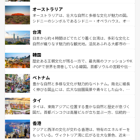
ストーン国立公園といった絶景が堪能できる。さらに、南
秘を感じたいなら、火山が生み出した壮大な景観を誇るハ
オーストラリア
部のニューオーリンズでは、音楽と美食が融合した独特の
ワイ島は見逃せない。また、定番の観光地といえばオアフ
文化が魅力。旅行者はアメリカの各地域で異なる魅力を楽
島だが、静かな自然を求めるならマウイ島やカウアイ島が
オーストラリアは、壮大な自然と多様な文化が魅力の国。
しみながら、その多様性と豊かな歴史を感じることができ
おすすめ。エメラルドグリーンに輝く海をはじめ、豊かな
シドニーのシンボルであるシドニー・オペラハウス、オー
るだろう。車でのロードトリップや列車の旅も、アメリカ
文化や歴史が息づいている。「アロハスピリット」と呼ば
ストラリア東海岸北部に広がる大サンゴ礁地帯グレートバ
ならではの贅沢な旅のスタイルだ。 なお、新着のアメリカ
台湾
れるおもてなしの心で訪れる人々を迎えてくれるハワイの
リアリーフや大陸中央部にそびえるウルル（エアーズロッ
情報は
コンテンツ一覧
を参照してほしい。
人々、おいしいローカルフードやハワイアンミュージッ
ク）、タスマニアの美しい原生林やケアンズの熱帯雨林な
日本から約４時間ほどでたどり着く台湾は、多彩な文化と
ク、伝統的なフラダンスなど、すべてがハワイの魅力を彩
ど、見どころがたくさん。また、カフェやワイン、オージ
自然が織りなす魅力的な観光地。活気あふれる大都市の台
っている。訪れるたびに新しい発見と感動が待っているハ
ービーフなどの食文化も豊かで、美味しいものであふれて
北やノスタルジックな町並みが人気な九份（ジォウフェ
ワイを、存分に味わってほしい。 なお、新着のハワイ情報
韓国
いる。アクティビティも充実しており、サーフィンやダイ
ン）、静ひつな山岳地帯である台湾東部など、都市の喧騒
は
コンテンツ一覧
を参照してほしい。
ビング、ハイキングなど、アウトドア好きにはたまらな
と山間の静けさが共存しており、訪れる人に新しい発見と
歴史ある王朝文化が残る一方で、最先端のファッションやK
い。オーストラリアの多彩な魅力を存分に味わいつくそ
驚きをもたらしてくれる。また、奥深い台湾の食文化も魅
-POPで世界を席巻している韓国。首都ソウルの宮殿や伝統
う。 なお、新着のオーストラリア情報は
コンテンツ一覧
を
力で、夜市などの屋台グルメから高級料理、ヘルシーで美
家屋が並ぶエリアでは韓国の歴史と文化に浸ることがで
参照してほしい。
ベトナム
容にもいいと評判のスイーツなど、バラエティ豊かな料理
き、地方に足を延ばせば四季折々の自然美を楽しむことが
が味わえる。 なお、新着の台湾情報は
コンテンツ一覧
を参
できる。そして、キムチや焼肉、絶品のストリートフード
豊かな自然と多様な文化が魅力的なベトナム。南北に細長
照してほしい。
まで、さまざまな韓国料理が待っている。夜には、韓国な
く伸びる国土には、広大な田園風景や青々とした山々、世
らではのナイトライフも堪能できる。あたたかいホスピタ
界遺産に登録された壮大な自然景観が点在し、都市部では
タイ
リティに包まれながら、韓国の多彩な魅力を心ゆくまで味
急速な発展と共に伝統が息づく。ハノイの古い町並みやホ
わってみてほしい。 なお、新着の韓国情報は
コンテンツ一
ーチミン市のフランス統治時代の建物も、独特の雰囲気を
タイは、東南アジアに位置する豊かな自然と歴史が息づく
覧
を参照してほしい。
醸し出している。また、バラエティの豊かさとおいしさで
国だ。首都バンコクは高層ビルが立ち並ぶ一方、伝統的な
世界中の食通を魅了してやまないベトナム料理も魅力のひ
寺院や市場がいたるところに点在し、古きよき文化と現代
香港
とつ。フォーやバインミー、ベトナムコーヒーなどは、ぜ
の活気が交差している。北部ではチェンマイなどの山岳地
ひ現地で味わいたい。どの地域を訪れてもあたたかい人々
帯で自然と触れ合い、南部ではプーケットやクラビの美し
アジアと西洋の文化が交わる香港は、特有のエネルギーを
が旅行者を迎えてくれるので、きっと忘れられない旅にな
いビーチでリゾート気分を楽しむことができる。タイ料理
もっている。ヴィクトリア湾に広がる壮大な景色、近未来
るはずだ。 なお、新着のベトナム情報は
コンテンツ一覧
を