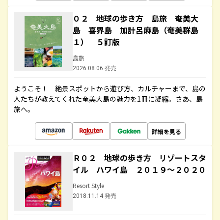
０２ 地球の歩き方 島旅 奄美大
島 喜界島 加計呂麻島（奄美群島
１） ５訂版
島旅
2026.08.06 発売
ようこそ！ 絶景スポットから遊び方、カルチャーまで、島の
人たちが教えてくれた奄美大島の魅力を1冊に凝縮。さあ、島
旅へ。
詳細を見る
Ｒ０２ 地球の歩き方 リゾートスタ
イル ハワイ島 ２０１９～２０２０
Resort Style
2018.11.14 発売