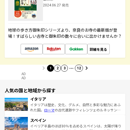
2024.06.27 発売
地球の歩き方御朱印シリーズより、奈良のお寺の最新版が登
場！すばらしい古寺と御朱印の数々に合いに出かけませんか？
詳細を見る
…
1
2
3
12
AD
AD
人気の国と地域から探す
イタリア
イタリアは歴史、文化、グルメ、自然と多彩な魅力にあふ
れた国。
ローマ
の古代遺跡やフィレンツェのルネッサンス
美術、ヴェネツィアの運河など、歴史あるスポットはもち
スペイン
ろん、トスカーナの美しい田園風景やアマルフィ海岸の絶
景など、自然景観も見逃せない。観光の合間には、本場の
イベリア半島のほぼ80％を占めるスペインは、太陽が降り