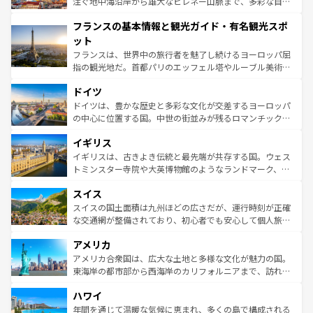
ピザやパスタなど、絶品のイタリア料理を堪能することも
注ぐ地中海沿岸から雄大なピレネー山脈まで、多彩な自然
できる。朝目覚めてから夜眠るまで、すべての瞬間を楽し
と文化が詰まったヨーロッパ屈指の旅行先だ。多様な地域
フランスの基本情報と観光ガイド・有名観光スポ
ませてくれるイタリアで、忘れられない旅をしてみよう！
文化が根付くこの国では、情熱的なフラメンコ、熱気あふ
なお、新着のイタリア情報は
コンテンツ一覧
を参照してほ
れる闘牛、そして美味しいタパスが生活の一部となってい
ット
しい。
る。首都マドリードの洗練された雰囲気や、バルセロナの
フランスは、世界中の旅行者を魅了し続けるヨーロッパ屈
アートに溢れた街角から、地方では古代ローマ遺跡や中世
指の観光地だ。首都パリのエッフェル塔やルーブル美術館
の城塞都市、穏やかなビーチリゾートまで多彩な表情を見
といった象徴的なスポットから、田舎町の古風な美しさま
せる。地方によって風土や気候が異なるスペインはその個
ドイツ
で、幅広い魅力が詰まっている。華麗な宮殿、歴史的な大
性で訪れる人を魅了する。 なお、新着のスペイン情報は
コ
聖堂、美しいビーチ、そして豊かな自然が、訪れる者を心
ドイツは、豊かな歴史と多彩な文化が交差するヨーロッパ
ンテンツ一覧
を参照してほしい。
から魅了する。また、フランスは美食の国としても知ら
の中心に位置する国。中世の街並みが残るロマンチック街
れ、フランス料理はユネスコ無形文化遺産にも登録されて
道から、未来を先取りするようなモダンな都市まで多様な
イギリス
いる。シャンパンの発祥地であるランス、プロヴァンスの
顔を持つこの国は、どこを歩いても飽きることがない。ベ
香り高いラベンダー畑など、多彩な楽しみ方が可能だ。さ
ルリンの文化的活気、バイエルン州のアルプスの絶景、そ
イギリスは、古きよき伝統と最先端が共存する国。ウェス
らに、パリ以外の地域にも魅力が溢れており、どの街角に
してライン川沿いのワイン畑といった風景は必見。ビール
トミンスター寺院や大英博物館のようなランドマーク、歴
も豊かな歴史と文化が息づいている。パリ以外の個性あふ
とソーセージを味わいながら地元の人と過ごす楽しい時間
史ある大学都市、美しい丘陵地帯や牧歌的な風景など、エ
れる地方に足を運ぶとそれぞれで全く異なる文化を体験で
スイス
は、お酒好きな人にはぜひ体験してほしい。 なお、新着の
リアごとに異なる魅力がある。また、優雅なアフタヌーン
きるだろう。 なお、新着のフランス情報は
コンテンツ一覧
ドイツ情報は
コンテンツ一覧
を参照してほしい。
ティー、ビール好きにはたまらない英国パブ、サッカー観
スイスの国土面積は九州ほどの広さだが、運行時刻が正確
を参照してほしい。
戦など、本場だからこそできる体験も豊富。イギリスを旅
な交通網が整備されており、初心者でも安心して個人旅行
して楽しみつくそう。 なお、新着のイギリス情報は
コンテ
を楽しめる。日本同様に時刻表どおりの旅が可能だ。中世
アメリカ
ンツ一覧
を参照してほしい。
の建物がそのまま残る町や、スイスならではのユニークな
博物館もあり、アルプス観光だけでなく町歩きも満喫する
アメリカ合衆国は、広大な土地と多様な文化が魅力の国。
ことができる。国民の所得が高いため物価も高いが、旅行
東海岸の都市部から西海岸のカリフォルニアまで、訪れる
者向けの交通パス提供のサービスもあり、うまく活用すれ
場所ごとに異なる風景と体験が待っている。ニューヨーク
ハワイ
ば市内交通費無料で観光を楽しむこともできる。 なお、新
のような巨大都市は、観光、ショッピング、エンターテイ
着のスイス情報は
コンテンツ一覧
を参照してほしい。
ンメントが詰まった刺激的なスポットだ。一方、アメリカ
年間を通じて温暖な気候に恵まれ、多くの島で構成される