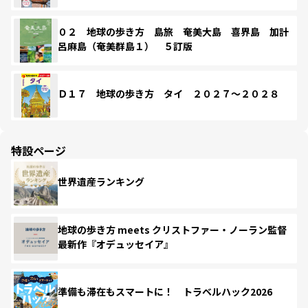
０２ 地球の歩き方 島旅 奄美大島 喜界島 加計
呂麻島（奄美群島１） ５訂版
Ｄ１７ 地球の歩き方 タイ ２０２７～２０２８
特設ページ
世界遺産ランキング
地球の歩き方 meets クリストファー・ノーラン監督
最新作『オデュッセイア』
準備も滞在もスマートに！ トラベルハック2026