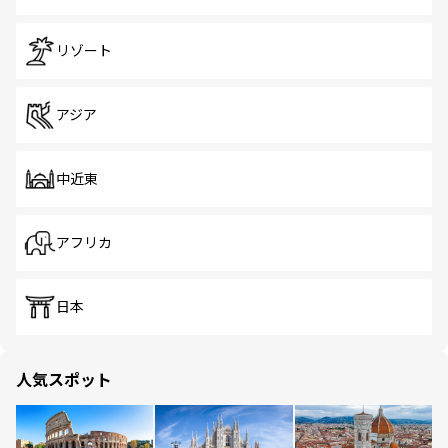
リゾート
アジア
中近東
アフリカ
日本
人気スポット