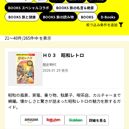
BOOKS スペシャルコラボ
BOOKS 旅の名言＆絶景
BOOKS 旅と健康
BOOKS 旅の読み物
BOOKS
D-Books
絞り込み条件を追加
21〜40件/265件中 を表示
Ｈ０３ 昭和レトロ
歴史時代
2026.01.29 発売
昭和の風景、家電、乗り物、駄菓子、喫茶店、カルチャーまで
網羅。懐かしさと驚きが詰まった昭和レトロの魅力を旅するガ
イド。
詳細を見る