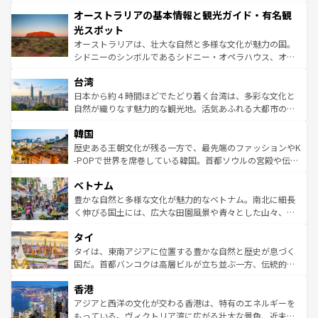
ストーン国立公園といった絶景が堪能できる。さらに、南
秘を感じたいなら、火山が生み出した壮大な景観を誇るハ
オーストラリアの基本情報と観光ガイド・有名観
部のニューオーリンズでは、音楽と美食が融合した独特の
ワイ島は見逃せない。また、定番の観光地といえばオアフ
文化が魅力。旅行者はアメリカの各地域で異なる魅力を楽
島だが、静かな自然を求めるならマウイ島やカウアイ島が
光スポット
しみながら、その多様性と豊かな歴史を感じることができ
おすすめ。エメラルドグリーンに輝く海をはじめ、豊かな
オーストラリアは、壮大な自然と多様な文化が魅力の国。
るだろう。車でのロードトリップや列車の旅も、アメリカ
文化や歴史が息づいている。「アロハスピリット」と呼ば
シドニーのシンボルであるシドニー・オペラハウス、オー
ならではの贅沢な旅のスタイルだ。 なお、新着のアメリカ
れるおもてなしの心で訪れる人々を迎えてくれるハワイの
ストラリア東海岸北部に広がる大サンゴ礁地帯グレートバ
情報は
コンテンツ一覧
を参照してほしい。
人々、おいしいローカルフードやハワイアンミュージッ
台湾
リアリーフや大陸中央部にそびえるウルル（エアーズロッ
ク、伝統的なフラダンスなど、すべてがハワイの魅力を彩
ク）、タスマニアの美しい原生林やケアンズの熱帯雨林な
日本から約４時間ほどでたどり着く台湾は、多彩な文化と
っている。訪れるたびに新しい発見と感動が待っているハ
ど、見どころがたくさん。また、カフェやワイン、オージ
自然が織りなす魅力的な観光地。活気あふれる大都市の台
ワイを、存分に味わってほしい。 なお、新着のハワイ情報
ービーフなどの食文化も豊かで、美味しいものであふれて
北やノスタルジックな町並みが人気な九份（ジォウフェ
は
コンテンツ一覧
を参照してほしい。
韓国
いる。アクティビティも充実しており、サーフィンやダイ
ン）、静ひつな山岳地帯である台湾東部など、都市の喧騒
ビング、ハイキングなど、アウトドア好きにはたまらな
と山間の静けさが共存しており、訪れる人に新しい発見と
歴史ある王朝文化が残る一方で、最先端のファッションやK
い。オーストラリアの多彩な魅力を存分に味わいつくそ
驚きをもたらしてくれる。また、奥深い台湾の食文化も魅
-POPで世界を席巻している韓国。首都ソウルの宮殿や伝統
う。 なお、新着のオーストラリア情報は
コンテンツ一覧
を
力で、夜市などの屋台グルメから高級料理、ヘルシーで美
家屋が並ぶエリアでは韓国の歴史と文化に浸ることがで
参照してほしい。
ベトナム
容にもいいと評判のスイーツなど、バラエティ豊かな料理
き、地方に足を延ばせば四季折々の自然美を楽しむことが
が味わえる。 なお、新着の台湾情報は
コンテンツ一覧
を参
できる。そして、キムチや焼肉、絶品のストリートフード
豊かな自然と多様な文化が魅力的なベトナム。南北に細長
照してほしい。
まで、さまざまな韓国料理が待っている。夜には、韓国な
く伸びる国土には、広大な田園風景や青々とした山々、世
らではのナイトライフも堪能できる。あたたかいホスピタ
界遺産に登録された壮大な自然景観が点在し、都市部では
タイ
リティに包まれながら、韓国の多彩な魅力を心ゆくまで味
急速な発展と共に伝統が息づく。ハノイの古い町並みやホ
わってみてほしい。 なお、新着の韓国情報は
コンテンツ一
ーチミン市のフランス統治時代の建物も、独特の雰囲気を
タイは、東南アジアに位置する豊かな自然と歴史が息づく
覧
を参照してほしい。
醸し出している。また、バラエティの豊かさとおいしさで
国だ。首都バンコクは高層ビルが立ち並ぶ一方、伝統的な
世界中の食通を魅了してやまないベトナム料理も魅力のひ
寺院や市場がいたるところに点在し、古きよき文化と現代
香港
とつ。フォーやバインミー、ベトナムコーヒーなどは、ぜ
の活気が交差している。北部ではチェンマイなどの山岳地
ひ現地で味わいたい。どの地域を訪れてもあたたかい人々
帯で自然と触れ合い、南部ではプーケットやクラビの美し
アジアと西洋の文化が交わる香港は、特有のエネルギーを
が旅行者を迎えてくれるので、きっと忘れられない旅にな
いビーチでリゾート気分を楽しむことができる。タイ料理
もっている。ヴィクトリア湾に広がる壮大な景色、近未来