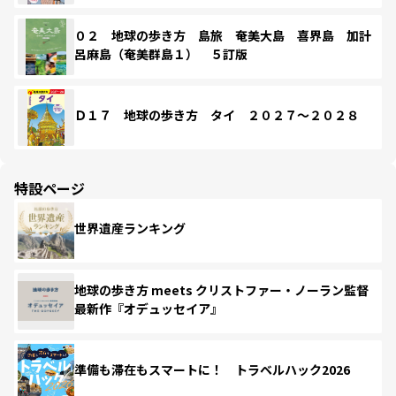
０２ 地球の歩き方 島旅 奄美大島 喜界島 加計
呂麻島（奄美群島１） ５訂版
Ｄ１７ 地球の歩き方 タイ ２０２７～２０２８
特設ページ
世界遺産ランキング
地球の歩き方 meets クリストファー・ノーラン監督
最新作『オデュッセイア』
準備も滞在もスマートに！ トラベルハック2026