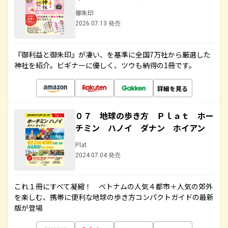
御朱印
2026.07.13 発売
『御利益と御朱印』が凄い、を基準に全国7万社から厳選した
神社を紹介。ビギナーに優しく、ツウも納得の1冊です。
詳細を見る
０７ 地球の歩き方 Ｐｌａｔ ホー
チミン ハノイ ダナン ホイアン
Plat
2024.07.04 発売
これ１冊にすべて凝縮！ ベトナムの人気４都市＋人気の郊外
を楽しむ、携帯に便利な地球の歩き方コンパクトガイドの最新
版が登場