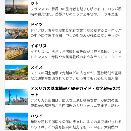
なお、新着のイタリア情報は
コンテンツ一覧
を参照してほ
れる闘牛、そして美味しいタパスが生活の一部となってい
ット
しい。
る。首都マドリードの洗練された雰囲気や、バルセロナの
フランスは、世界中の旅行者を魅了し続けるヨーロッパ屈
アートに溢れた街角から、地方では古代ローマ遺跡や中世
指の観光地だ。首都パリのエッフェル塔やルーブル美術館
の城塞都市、穏やかなビーチリゾートまで多彩な表情を見
といった象徴的なスポットから、田舎町の古風な美しさま
せる。地方によって風土や気候が異なるスペインはその個
ドイツ
で、幅広い魅力が詰まっている。華麗な宮殿、歴史的な大
性で訪れる人を魅了する。 なお、新着のスペイン情報は
コ
聖堂、美しいビーチ、そして豊かな自然が、訪れる者を心
ドイツは、豊かな歴史と多彩な文化が交差するヨーロッパ
ンテンツ一覧
を参照してほしい。
から魅了する。また、フランスは美食の国としても知ら
の中心に位置する国。中世の街並みが残るロマンチック街
れ、フランス料理はユネスコ無形文化遺産にも登録されて
道から、未来を先取りするようなモダンな都市まで多様な
イギリス
いる。シャンパンの発祥地であるランス、プロヴァンスの
顔を持つこの国は、どこを歩いても飽きることがない。ベ
香り高いラベンダー畑など、多彩な楽しみ方が可能だ。さ
ルリンの文化的活気、バイエルン州のアルプスの絶景、そ
イギリスは、古きよき伝統と最先端が共存する国。ウェス
らに、パリ以外の地域にも魅力が溢れており、どの街角に
してライン川沿いのワイン畑といった風景は必見。ビール
トミンスター寺院や大英博物館のようなランドマーク、歴
も豊かな歴史と文化が息づいている。パリ以外の個性あふ
とソーセージを味わいながら地元の人と過ごす楽しい時間
史ある大学都市、美しい丘陵地帯や牧歌的な風景など、エ
れる地方に足を運ぶとそれぞれで全く異なる文化を体験で
スイス
は、お酒好きな人にはぜひ体験してほしい。 なお、新着の
リアごとに異なる魅力がある。また、優雅なアフタヌーン
きるだろう。 なお、新着のフランス情報は
コンテンツ一覧
ドイツ情報は
コンテンツ一覧
を参照してほしい。
ティー、ビール好きにはたまらない英国パブ、サッカー観
スイスの国土面積は九州ほどの広さだが、運行時刻が正確
を参照してほしい。
戦など、本場だからこそできる体験も豊富。イギリスを旅
な交通網が整備されており、初心者でも安心して個人旅行
して楽しみつくそう。 なお、新着のイギリス情報は
コンテ
を楽しめる。日本同様に時刻表どおりの旅が可能だ。中世
アメリカの基本情報と観光ガイド・有名観光スポ
ンツ一覧
を参照してほしい。
の建物がそのまま残る町や、スイスならではのユニークな
博物館もあり、アルプス観光だけでなく町歩きも満喫する
ット
ことができる。国民の所得が高いため物価も高いが、旅行
アメリカ合衆国は、広大な土地と多様な文化が魅力の国。
者向けの交通パス提供のサービスもあり、うまく活用すれ
東海岸の都市部から西海岸のカリフォルニアまで、訪れる
ば市内交通費無料で観光を楽しむこともできる。 なお、新
場所ごとに異なる風景と体験が待っている。ニューヨーク
着のスイス情報は
コンテンツ一覧
を参照してほしい。
ハワイ
のような巨大都市は、観光、ショッピング、エンターテイ
ンメントが詰まった刺激的なスポットだ。一方、アメリカ
年間を通じて温暖な気候に恵まれ、多くの島で構成される
西部には大自然が広がり、グランドキャニオンやイエロー
ハワイは、どの島も独自の魅力をもっている。大自然の神