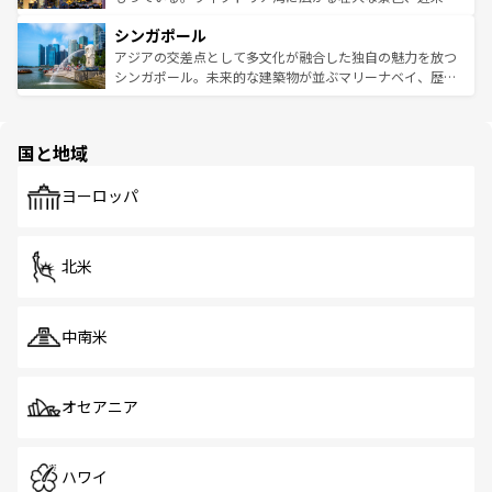
るはずだ。 なお、新着のベトナム情報は
コンテンツ一覧
を
は世界的に有名で、屋台から高級レストランまで味覚を刺
的なアートスポット、そして歴史と現代が融合した町並
参照してほしい。
シンガポール
激する。気候は一年中温暖で、どの季節にも異なる楽しみ
み、どこを訪れても感動するはず。観光スポットが密集し
が待っている。親しみやすいタイの人々、仏教を中心とし
ており、効率よく見どころを回れるのも魅力。息をのむよ
アジアの交差点として多文化が融合した独自の魅力を放つ
た文化、そして多様な観光資源が、訪れる旅人を魅了し続
うな絶景から文化的な体験まで、香港を存分に楽しみ尽く
シンガポール。未来的な建築物が並ぶマリーナベイ、歴史
ける。 なお、新着のタイ情報は
コンテンツ一覧
を参照して
そう。 なお、新着の香港情報は
コンテンツ一覧
を参照して
と伝統を感じられるエスニックタウン、多数の緑豊かな公
ほしい。
ほしい。
園や自然保護区など、自然が調和した近代的な景観と文化
の多様性あふれるカラフルな町は、どこを歩いても新しい
国と地域
発見がある。さらに、治安のよさや充実した公共交通機関
も、旅行者にとっては魅力的なポイント。グルメも豊富
で、ホーカーズは地元の風情を楽しめる外せないスポット
ヨーロッパ
だ。訪れる人を飽きさせないシンガポールで、多様な魅力
を体感しよう。 なお、新着のシンガポール情報は
コンテン
ツ一覧
を参照してほしい。
北米
中南米
オセアニア
ハワイ