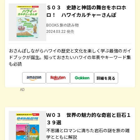
Ｓ０３ 史跡と神話の舞台をホロホ
ロ！ ハワイカルチャーさんぽ
BOOKS 旅の読み物
2024.03.22 発売
おさんぽしながらハワイの歴史と文化を楽しく学ぶ最強のガイ
ドブックが誕生。知っておきたいハワイの年表やキーワード集
も必読
詳細を見る
AD
Ｗ０３ 世界の魅力的な奇岩と巨石１
３９選
不思議とロマンに満ちた岩石の謎を旅の雑
学とともに解説