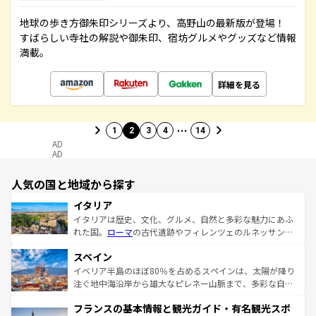
地球の歩き方御朱印シリーズより、高野山の最新版が登場！
すばらしい寺社の解説や御朱印、宿坊グルメやグッズなど情報
満載。
詳細を見る
…
1
2
3
4
14
AD
AD
人気の国と地域から探す
イタリア
イタリアは歴史、文化、グルメ、自然と多彩な魅力にあふ
れた国。
ローマ
の古代遺跡やフィレンツェのルネッサンス
美術、ヴェネツィアの運河など、歴史あるスポットはもち
スペイン
ろん、トスカーナの美しい田園風景やアマルフィ海岸の絶
景など、自然景観も見逃せない。観光の合間には、本場の
イベリア半島のほぼ80％を占めるスペインは、太陽が降り
ピザやパスタなど、絶品のイタリア料理を堪能することも
注ぐ地中海沿岸から雄大なピレネー山脈まで、多彩な自然
できる。朝目覚めてから夜眠るまで、すべての瞬間を楽し
と文化が詰まったヨーロッパ屈指の旅行先だ。多様な地域
フランスの基本情報と観光ガイド・有名観光スポ
ませてくれるイタリアで、忘れられない旅をしてみよう！
文化が根付くこの国では、情熱的なフラメンコ、熱気あふ