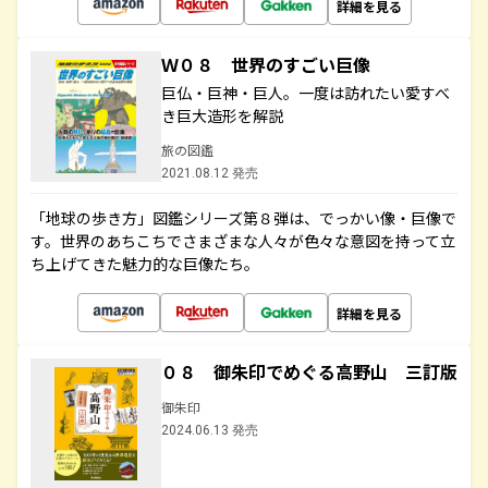
詳細を見る
Ｗ０８ 世界のすごい巨像
巨仏・巨神・巨人。一度は訪れたい愛すべ
き巨大造形を解説
旅の図鑑
2021.08.12 発売
「地球の歩き方」図鑑シリーズ第８弾は、でっかい像・巨像で
す。世界のあちこちでさまざまな人々が色々な意図を持って立
ち上げてきた魅力的な巨像たち。
詳細を見る
０８ 御朱印でめぐる高野山 三訂版
御朱印
2024.06.13 発売