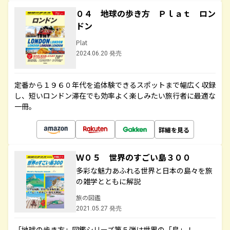
０４ 地球の歩き方 Ｐｌａｔ ロン
ドン
Plat
2024.06.20 発売
定番から１９６０年代を追体験できるスポットまで幅広く収録
し、短いロンドン滞在でも効率よく楽しみたい旅行者に最適な
一冊。
詳細を見る
Ｗ０５ 世界のすごい島３００
多彩な魅力あふれる世界と日本の島々を旅
の雑学とともに解説
旅の図鑑
2021.05.27 発売
「地球の歩き方」図鑑シリーズ第５弾は世界の「島」！