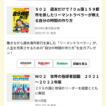
Ｓ０２ 週末だけで７０ヵ国１５９都
市を旅したリーマントラベラーが教え
る自分の時間の作り方
BOOKS 旅の読み物
2022.07.21 発売
働きながら週末海外旅行を楽しむ「リーマントラベラー」が、
人生を充実させるための“自分の時間の作り方”を全力プレゼ
ン！
詳細を見る
Ｗ０２ 世界の指導者図鑑 ２０２１
～２０２２年版
２０８の国と地域のリーダーを経歴ととも
に解説
旅の図鑑
2021.03.18 発売