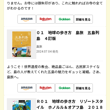
りません。お寺には御朱印があり、これに触れればお寺の全て
がわかるのです！
詳細を見る
０１ 地球の歩き方 島旅 五島列
島 ４訂版
島旅
2024.07.04 発売
ようこそ！世界遺産の教会、絶品島ごはん、古民家ステイな
ど、島の人が教えてくれた五島の魅力をギュッと凝縮。さあ、
島旅へ。
詳細を見る
Ｒ０１ 地球の歩き方 リゾートスタ
イル ホノルル＆オアフ島 ２０１８