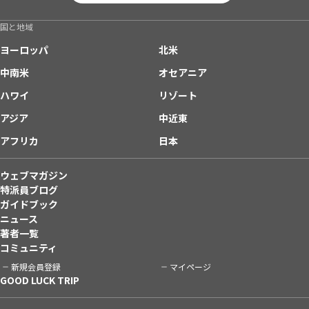
国と地域
ヨーロッパ
北米
中南米
オセアニア
ハワイ
リゾート
アジア
中近東
アフリカ
日本
ウェブマガジン
特派員ブログ
ガイドブック
ニュース
著者一覧
コミュニティ
新規会員登録
マイページ
GOOD LUCK TRIP