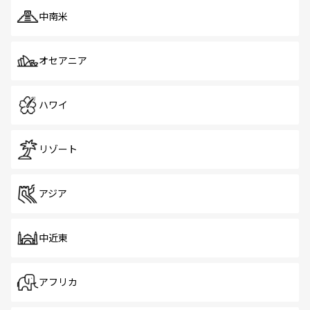
中南米
オセアニア
ハワイ
リゾート
アジア
中近東
アフリカ