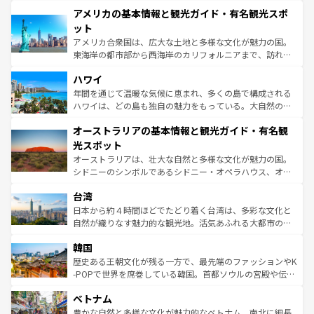
して楽しみつくそう。 なお、新着のイギリス情報は
コンテ
を楽しめる。日本同様に時刻表どおりの旅が可能だ。中世
アメリカの基本情報と観光ガイド・有名観光スポ
ンツ一覧
を参照してほしい。
の建物がそのまま残る町や、スイスならではのユニークな
博物館もあり、アルプス観光だけでなく町歩きも満喫する
ット
ことができる。国民の所得が高いため物価も高いが、旅行
アメリカ合衆国は、広大な土地と多様な文化が魅力の国。
者向けの交通パス提供のサービスもあり、うまく活用すれ
東海岸の都市部から西海岸のカリフォルニアまで、訪れる
ば市内交通費無料で観光を楽しむこともできる。 なお、新
場所ごとに異なる風景と体験が待っている。ニューヨーク
着のスイス情報は
コンテンツ一覧
を参照してほしい。
ハワイ
のような巨大都市は、観光、ショッピング、エンターテイ
ンメントが詰まった刺激的なスポットだ。一方、アメリカ
年間を通じて温暖な気候に恵まれ、多くの島で構成される
西部には大自然が広がり、グランドキャニオンやイエロー
ハワイは、どの島も独自の魅力をもっている。大自然の神
ストーン国立公園といった絶景が堪能できる。さらに、南
秘を感じたいなら、火山が生み出した壮大な景観を誇るハ
オーストラリアの基本情報と観光ガイド・有名観
部のニューオーリンズでは、音楽と美食が融合した独特の
ワイ島は見逃せない。また、定番の観光地といえばオアフ
文化が魅力。旅行者はアメリカの各地域で異なる魅力を楽
島だが、静かな自然を求めるならマウイ島やカウアイ島が
光スポット
しみながら、その多様性と豊かな歴史を感じることができ
おすすめ。エメラルドグリーンに輝く海をはじめ、豊かな
オーストラリアは、壮大な自然と多様な文化が魅力の国。
るだろう。車でのロードトリップや列車の旅も、アメリカ
文化や歴史が息づいている。「アロハスピリット」と呼ば
シドニーのシンボルであるシドニー・オペラハウス、オー
ならではの贅沢な旅のスタイルだ。 なお、新着のアメリカ
れるおもてなしの心で訪れる人々を迎えてくれるハワイの
ストラリア東海岸北部に広がる大サンゴ礁地帯グレートバ
情報は
コンテンツ一覧
を参照してほしい。
人々、おいしいローカルフードやハワイアンミュージッ
台湾
リアリーフや大陸中央部にそびえるウルル（エアーズロッ
ク、伝統的なフラダンスなど、すべてがハワイの魅力を彩
ク）、タスマニアの美しい原生林やケアンズの熱帯雨林な
日本から約４時間ほどでたどり着く台湾は、多彩な文化と
っている。訪れるたびに新しい発見と感動が待っているハ
ど、見どころがたくさん。また、カフェやワイン、オージ
自然が織りなす魅力的な観光地。活気あふれる大都市の台
ワイを、存分に味わってほしい。 なお、新着のハワイ情報
ービーフなどの食文化も豊かで、美味しいものであふれて
北やノスタルジックな町並みが人気な九份（ジォウフェ
は
コンテンツ一覧
を参照してほしい。
韓国
いる。アクティビティも充実しており、サーフィンやダイ
ン）、静ひつな山岳地帯である台湾東部など、都市の喧騒
ビング、ハイキングなど、アウトドア好きにはたまらな
と山間の静けさが共存しており、訪れる人に新しい発見と
歴史ある王朝文化が残る一方で、最先端のファッションやK
い。オーストラリアの多彩な魅力を存分に味わいつくそ
驚きをもたらしてくれる。また、奥深い台湾の食文化も魅
-POPで世界を席巻している韓国。首都ソウルの宮殿や伝統
う。 なお、新着のオーストラリア情報は
コンテンツ一覧
を
力で、夜市などの屋台グルメから高級料理、ヘルシーで美
家屋が並ぶエリアでは韓国の歴史と文化に浸ることがで
参照してほしい。
ベトナム
容にもいいと評判のスイーツなど、バラエティ豊かな料理
き、地方に足を延ばせば四季折々の自然美を楽しむことが
が味わえる。 なお、新着の台湾情報は
コンテンツ一覧
を参
できる。そして、キムチや焼肉、絶品のストリートフード
豊かな自然と多様な文化が魅力的なベトナム。南北に細長