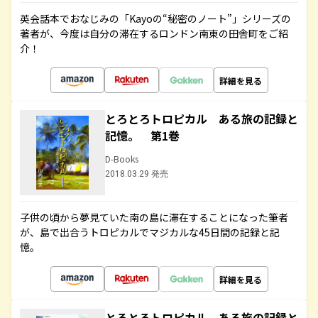
英会話本でおなじみの「Kayoの“秘密のノート”」シリーズの
著者が、今度は自分の滞在するロンドン南東の田舎町をご紹
介！
詳細を見る
とろとろトロピカル ある旅の記録と
記憶。 第1巻
D-Books
2018.03.29 発売
子供の頃から夢見ていた南の島に滞在することになった筆者
が、島で出合うトロピカルでマジカルな45日間の記録と記
憶。
詳細を見る
とろとろトロピカル ある旅の記録と