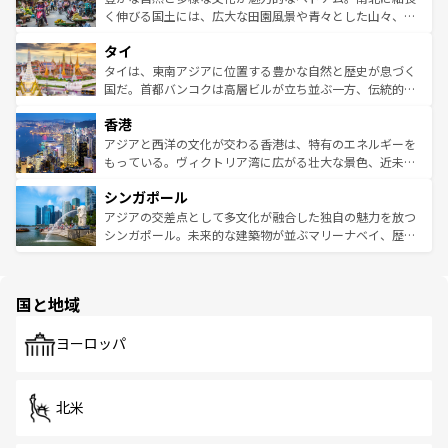
照してほしい。
まで、さまざまな韓国料理が待っている。夜には、韓国な
く伸びる国土には、広大な田園風景や青々とした山々、世
らではのナイトライフも堪能できる。あたたかいホスピタ
界遺産に登録された壮大な自然景観が点在し、都市部では
タイ
リティに包まれながら、韓国の多彩な魅力を心ゆくまで味
急速な発展と共に伝統が息づく。ハノイの古い町並みやホ
わってみてほしい。 なお、新着の韓国情報は
コンテンツ一
ーチミン市のフランス統治時代の建物も、独特の雰囲気を
タイは、東南アジアに位置する豊かな自然と歴史が息づく
覧
を参照してほしい。
醸し出している。また、バラエティの豊かさとおいしさで
国だ。首都バンコクは高層ビルが立ち並ぶ一方、伝統的な
世界中の食通を魅了してやまないベトナム料理も魅力のひ
寺院や市場がいたるところに点在し、古きよき文化と現代
香港
とつ。フォーやバインミー、ベトナムコーヒーなどは、ぜ
の活気が交差している。北部ではチェンマイなどの山岳地
ひ現地で味わいたい。どの地域を訪れてもあたたかい人々
帯で自然と触れ合い、南部ではプーケットやクラビの美し
アジアと西洋の文化が交わる香港は、特有のエネルギーを
が旅行者を迎えてくれるので、きっと忘れられない旅にな
いビーチでリゾート気分を楽しむことができる。タイ料理
もっている。ヴィクトリア湾に広がる壮大な景色、近未来
るはずだ。 なお、新着のベトナム情報は
コンテンツ一覧
を
は世界的に有名で、屋台から高級レストランまで味覚を刺
的なアートスポット、そして歴史と現代が融合した町並
参照してほしい。
シンガポール
激する。気候は一年中温暖で、どの季節にも異なる楽しみ
み、どこを訪れても感動するはず。観光スポットが密集し
が待っている。親しみやすいタイの人々、仏教を中心とし
ており、効率よく見どころを回れるのも魅力。息をのむよ
アジアの交差点として多文化が融合した独自の魅力を放つ
た文化、そして多様な観光資源が、訪れる旅人を魅了し続
うな絶景から文化的な体験まで、香港を存分に楽しみ尽く
シンガポール。未来的な建築物が並ぶマリーナベイ、歴史
ける。 なお、新着のタイ情報は
コンテンツ一覧
を参照して
そう。 なお、新着の香港情報は
コンテンツ一覧
を参照して
と伝統を感じられるエスニックタウン、多数の緑豊かな公
ほしい。
ほしい。
園や自然保護区など、自然が調和した近代的な景観と文化
の多様性あふれるカラフルな町は、どこを歩いても新しい
国と地域
発見がある。さらに、治安のよさや充実した公共交通機関
も、旅行者にとっては魅力的なポイント。グルメも豊富
で、ホーカーズは地元の風情を楽しめる外せないスポット
ヨーロッパ
だ。訪れる人を飽きさせないシンガポールで、多様な魅力
を体感しよう。 なお、新着のシンガポール情報は
コンテン
ツ一覧
を参照してほしい。
北米