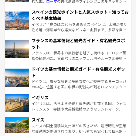
れた国。
ローマ
の古代遺跡やフィレンツェのルネッサンス
美術、ヴェネツィアの運河など、歴史あるスポットはもち
スペインの観光ポイントと人気スポット・知ってお
ろん、トスカーナの美しい田園風景やアマルフィ海岸の絶
景など、自然景観も見逃せない。観光の合間には、本場の
くべき基本情報
ピザやパスタなど、絶品のイタリア料理を堪能することも
イベリア半島のほぼ80％を占めるスペインは、太陽が降り
できる。朝目覚めてから夜眠るまで、すべての瞬間を楽し
注ぐ地中海沿岸から雄大なピレネー山脈まで、多彩な自然
ませてくれるイタリアで、忘れられない旅をしてみよう！
と文化が詰まったヨーロッパ屈指の旅行先だ。多様な地域
なお、新着のイタリア情報は
コンテンツ一覧
を参照してほ
フランスの基本情報と観光ガイド・有名観光スポ
文化が根付くこの国では、情熱的なフラメンコ、熱気あふ
しい。
れる闘牛、そして美味しいタパスが生活の一部となってい
ット
る。首都マドリードの洗練された雰囲気や、バルセロナの
フランスは、世界中の旅行者を魅了し続けるヨーロッパ屈
アートに溢れた街角から、地方では古代ローマ遺跡や中世
指の観光地だ。首都パリのエッフェル塔やルーブル美術館
の城塞都市、穏やかなビーチリゾートまで多彩な表情を見
といった象徴的なスポットから、田舎町の古風な美しさま
せる。地方によって風土や気候が異なるスペインはその個
ドイツの基本情報と観光ガイド・有名観光スポッ
で、幅広い魅力が詰まっている。華麗な宮殿、歴史的な大
性で訪れる人を魅了する。 なお、新着のスペイン情報は
コ
聖堂、美しいビーチ、そして豊かな自然が、訪れる者を心
ト
ンテンツ一覧
を参照してほしい。
から魅了する。また、フランスは美食の国としても知ら
ドイツは、豊かな歴史と多彩な文化が交差するヨーロッパ
れ、フランス料理はユネスコ無形文化遺産にも登録されて
の中心に位置する国。中世の街並みが残るロマンチック街
いる。シャンパンの発祥地であるランス、プロヴァンスの
道から、未来を先取りするようなモダンな都市まで多様な
香り高いラベンダー畑など、多彩な楽しみ方が可能だ。さ
イギリス
顔を持つこの国は、どこを歩いても飽きることがない。ベ
らに、パリ以外の地域にも魅力が溢れており、どの街角に
ルリンの文化的活気、バイエルン州のアルプスの絶景、そ
イギリスは、古きよき伝統と最先端が共存する国。ウェス
も豊かな歴史と文化が息づいている。パリ以外の個性あふ
してライン川沿いのワイン畑といった風景は必見。ビール
トミンスター寺院や大英博物館のようなランドマーク、歴
れる地方に足を運ぶとそれぞれで全く異なる文化を体験で
とソーセージを味わいながら地元の人と過ごす楽しい時間
史ある大学都市、美しい丘陵地帯や牧歌的な風景など、エ
きるだろう。 なお、新着のフランス情報は
コンテンツ一覧
スイス
は、お酒好きな人にはぜひ体験してほしい。 なお、新着の
リアごとに異なる魅力がある。また、優雅なアフタヌーン
を参照してほしい。
ドイツ情報は
コンテンツ一覧
を参照してほしい。
ティー、ビール好きにはたまらない英国パブ、サッカー観
スイスの国土面積は九州ほどの広さだが、運行時刻が正確
戦など、本場だからこそできる体験も豊富。イギリスを旅
な交通網が整備されており、初心者でも安心して個人旅行