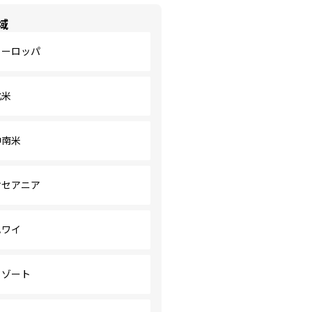
域
ヨーロッパ
北米
中南米
オセアニア
ハワイ
リゾート