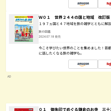
Ｗ０１ 世界２４４の国と地域 改訂版
１９７ヵ国と４７地域を旅の雑学とともに解
旅の図鑑
2024.07.18 発売
今こそ学びたい世界のことを集めました！首
に話したくなる旅の雑学も。
AD
０１ 御朱印でめぐる鎌倉のお寺 三十