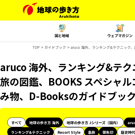
国と地域
ウェブマガジン
TOP
ガイドブック
aruco 海外、ランキング&テクニック
aruco 海外、ランキング&
旅の図鑑、BOOKS スペシャル
み物、D-Booksのガイドブッ
すべて
地球の歩き方 海外
地球の歩き方 Jシリーズ（国内）
aru
ランキング&テクニック
Resort Style
島旅
御朱印
歴史時