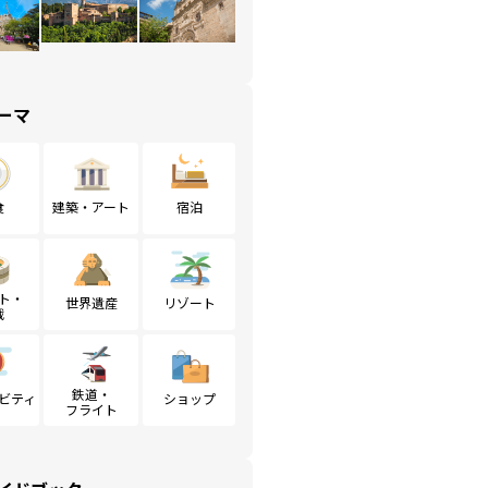
ーマ
食
建築・アート
宿泊
ト・
世界遺産
リゾート
戦
鉄道・
ビティ
ショップ
フライト