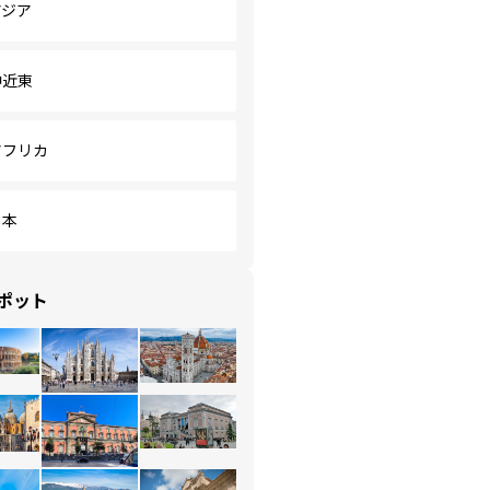
アジア
中近東
アフリカ
日本
ポット