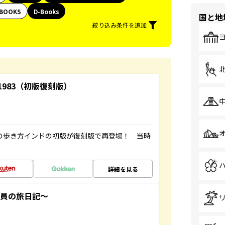
BOOKS
D-Books
国と地
絞り込み条件を追加
-1983（初版復刻版）
球の歩き方インドの初版が復刻版で再登場！ 当時
詳細を見る
社員の旅日記～