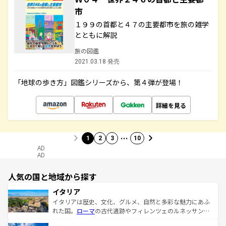
市
１９９の首都と４７の主要都市を旅の雑学
とともに解説
旅の図鑑
2021.03.18 発売
「地球の歩き方」図鑑シリーズから、第４弾が登場！
詳細を見る
…
1
2
3
10
AD
AD
人気の国と地域から探す
イタリア
イタリアは歴史、文化、グルメ、自然と多彩な魅力にあふ
れた国。
ローマ
の古代遺跡やフィレンツェのルネッサンス
美術、ヴェネツィアの運河など、歴史あるスポットはもち