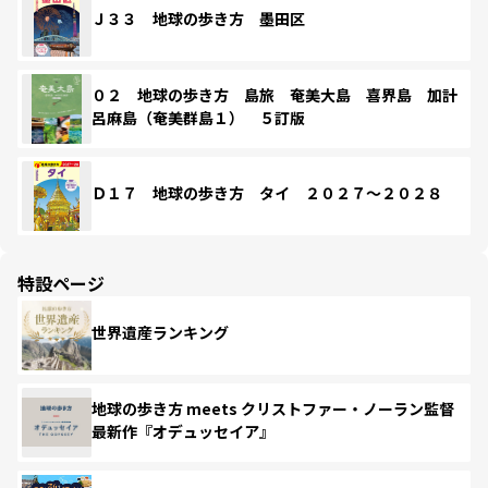
Ｊ３３ 地球の歩き方 墨田区
０２ 地球の歩き方 島旅 奄美大島 喜界島 加計
呂麻島（奄美群島１） ５訂版
Ｄ１７ 地球の歩き方 タイ ２０２７～２０２８
特設ページ
世界遺産ランキング
地球の歩き方 meets クリストファー・ノーラン監督
最新作『オデュッセイア』