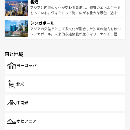
香港
とつ。フォーやバインミー、ベトナムコーヒーなどは、ぜ
の活気が交差している。北部ではチェンマイなどの山岳地
ひ現地で味わいたい。どの地域を訪れてもあたたかい人々
帯で自然と触れ合い、南部ではプーケットやクラビの美し
アジアと西洋の文化が交わる香港は、特有のエネルギーを
が旅行者を迎えてくれるので、きっと忘れられない旅にな
いビーチでリゾート気分を楽しむことができる。タイ料理
もっている。ヴィクトリア湾に広がる壮大な景色、近未来
るはずだ。 なお、新着のベトナム情報は
コンテンツ一覧
を
は世界的に有名で、屋台から高級レストランまで味覚を刺
的なアートスポット、そして歴史と現代が融合した町並
参照してほしい。
シンガポール
激する。気候は一年中温暖で、どの季節にも異なる楽しみ
み、どこを訪れても感動するはず。観光スポットが密集し
が待っている。親しみやすいタイの人々、仏教を中心とし
ており、効率よく見どころを回れるのも魅力。息をのむよ
アジアの交差点として多文化が融合した独自の魅力を放つ
た文化、そして多様な観光資源が、訪れる旅人を魅了し続
うな絶景から文化的な体験まで、香港を存分に楽しみ尽く
シンガポール。未来的な建築物が並ぶマリーナベイ、歴史
ける。 なお、新着のタイ情報は
コンテンツ一覧
を参照して
そう。 なお、新着の香港情報は
コンテンツ一覧
を参照して
と伝統を感じられるエスニックタウン、多数の緑豊かな公
ほしい。
ほしい。
園や自然保護区など、自然が調和した近代的な景観と文化
の多様性あふれるカラフルな町は、どこを歩いても新しい
国と地域
発見がある。さらに、治安のよさや充実した公共交通機関
も、旅行者にとっては魅力的なポイント。グルメも豊富
で、ホーカーズは地元の風情を楽しめる外せないスポット
ヨーロッパ
だ。訪れる人を飽きさせないシンガポールで、多様な魅力
を体感しよう。 なお、新着のシンガポール情報は
コンテン
ツ一覧
を参照してほしい。
北米
中南米
オセアニア