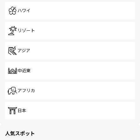
ハワイ
リゾート
アジア
中近東
アフリカ
日本
人気スポット