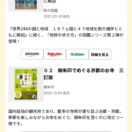
に解説
旅の図鑑
2021.03.18 発売
『世界244の国と地域 １９７ヵ国と４７地域を旅の雑学とと
もに解説』に続く、「地球の歩き方」の図鑑シリーズ第２弾が
登場！
詳細を見る
０２ 御朱印でめぐる京都のお寺 三
訂版
御朱印
2025.10.09 発売
国内屈指の観光地であり、数多の寺院が建ち並ぶ古都・京都。
季節を楽しみながらお寺をめぐり、御朱印を頂くのに役立つ一
冊です。