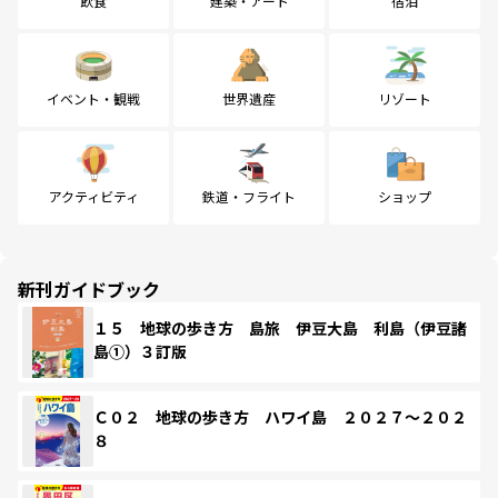
飲食
建築・アート
宿泊
イベント・観戦
世界遺産
リゾート
アクティビティ
鉄道・フライト
ショップ
新刊ガイドブック
１５ 地球の歩き方 島旅 伊豆大島 利島（伊豆諸
島①）３訂版
Ｃ０２ 地球の歩き方 ハワイ島 ２０２７～２０２
８