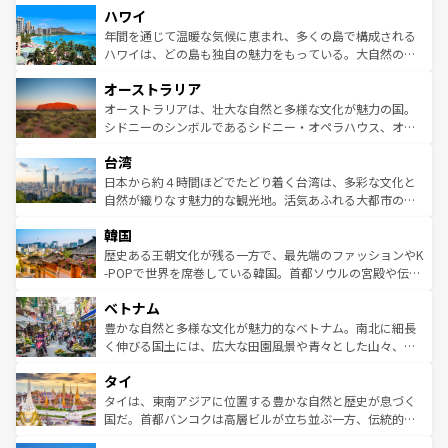
ハワイ
ば市内交通費無料で観光を楽しむこともできる。 なお、新
のような巨大都市は、観光、ショッピング、エンターテイ
着のスイス情報は
コンテンツ一覧
を参照してほしい。
ンメントが詰まった刺激的なスポットだ。一方、アメリカ
年間を通じて温暖な気候に恵まれ、多くの島で構成される
西部には大自然が広がり、グランドキャニオンやイエロー
ハワイは、どの島も独自の魅力をもっている。大自然の神
ストーン国立公園といった絶景が堪能できる。さらに、南
秘を感じたいなら、火山が生み出した壮大な景観を誇るハ
オーストラリア
部のニューオーリンズでは、音楽と美食が融合した独特の
ワイ島は見逃せない。また、定番の観光地といえばオアフ
文化が魅力。旅行者はアメリカの各地域で異なる魅力を楽
島だが、静かな自然を求めるならマウイ島やカウアイ島が
オーストラリアは、壮大な自然と多様な文化が魅力の国。
しみながら、その多様性と豊かな歴史を感じることができ
おすすめ。エメラルドグリーンに輝く海をはじめ、豊かな
シドニーのシンボルであるシドニー・オペラハウス、オー
るだろう。車でのロードトリップや列車の旅も、アメリカ
文化や歴史が息づいている。「アロハスピリット」と呼ば
ストラリア東海岸北部に広がる大サンゴ礁地帯グレートバ
ならではの贅沢な旅のスタイルだ。 なお、新着のアメリカ
台湾
れるおもてなしの心で訪れる人々を迎えてくれるハワイの
リアリーフや大陸中央部にそびえるウルル（エアーズロッ
情報は
コンテンツ一覧
を参照してほしい。
人々、おいしいローカルフードやハワイアンミュージッ
ク）、タスマニアの美しい原生林やケアンズの熱帯雨林な
日本から約４時間ほどでたどり着く台湾は、多彩な文化と
ク、伝統的なフラダンスなど、すべてがハワイの魅力を彩
ど、見どころがたくさん。また、カフェやワイン、オージ
自然が織りなす魅力的な観光地。活気あふれる大都市の台
っている。訪れるたびに新しい発見と感動が待っているハ
ービーフなどの食文化も豊かで、美味しいものであふれて
北やノスタルジックな町並みが人気な九份（ジォウフェ
ワイを、存分に味わってほしい。 なお、新着のハワイ情報
韓国
いる。アクティビティも充実しており、サーフィンやダイ
ン）、静ひつな山岳地帯である台湾東部など、都市の喧騒
は
コンテンツ一覧
を参照してほしい。
ビング、ハイキングなど、アウトドア好きにはたまらな
と山間の静けさが共存しており、訪れる人に新しい発見と
歴史ある王朝文化が残る一方で、最先端のファッションやK
い。オーストラリアの多彩な魅力を存分に味わいつくそ
驚きをもたらしてくれる。また、奥深い台湾の食文化も魅
-POPで世界を席巻している韓国。首都ソウルの宮殿や伝統
う。 なお、新着のオーストラリア情報は
コンテンツ一覧
を
力で、夜市などの屋台グルメから高級料理、ヘルシーで美
家屋が並ぶエリアでは韓国の歴史と文化に浸ることがで
参照してほしい。
ベトナム
容にもいいと評判のスイーツなど、バラエティ豊かな料理
き、地方に足を延ばせば四季折々の自然美を楽しむことが
が味わえる。 なお、新着の台湾情報は
コンテンツ一覧
を参
できる。そして、キムチや焼肉、絶品のストリートフード
豊かな自然と多様な文化が魅力的なベトナム。南北に細長
照してほしい。
まで、さまざまな韓国料理が待っている。夜には、韓国な
く伸びる国土には、広大な田園風景や青々とした山々、世
らではのナイトライフも堪能できる。あたたかいホスピタ
界遺産に登録された壮大な自然景観が点在し、都市部では
タイ
リティに包まれながら、韓国の多彩な魅力を心ゆくまで味
急速な発展と共に伝統が息づく。ハノイの古い町並みやホ
わってみてほしい。 なお、新着の韓国情報は
コンテンツ一
ーチミン市のフランス統治時代の建物も、独特の雰囲気を
タイは、東南アジアに位置する豊かな自然と歴史が息づく
覧
を参照してほしい。
醸し出している。また、バラエティの豊かさとおいしさで
国だ。首都バンコクは高層ビルが立ち並ぶ一方、伝統的な
世界中の食通を魅了してやまないベトナム料理も魅力のひ
寺院や市場がいたるところに点在し、古きよき文化と現代