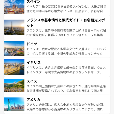
スペイン
ろん、トスカーナの美しい田園風景やアマルフィ海岸の絶
景など、自然景観も見逃せない。観光の合間には、本場の
イベリア半島のほぼ80％を占めるスペインは、太陽が降り
ピザやパスタなど、絶品のイタリア料理を堪能することも
注ぐ地中海沿岸から雄大なピレネー山脈まで、多彩な自然
できる。朝目覚めてから夜眠るまで、すべての瞬間を楽し
と文化が詰まったヨーロッパ屈指の旅行先だ。多様な地域
フランスの基本情報と観光ガイド・有名観光スポ
ませてくれるイタリアで、忘れられない旅をしてみよう！
文化が根付くこの国では、情熱的なフラメンコ、熱気あふ
なお、新着のイタリア情報は
コンテンツ一覧
を参照してほ
れる闘牛、そして美味しいタパスが生活の一部となってい
ット
しい。
る。首都マドリードの洗練された雰囲気や、バルセロナの
フランスは、世界中の旅行者を魅了し続けるヨーロッパ屈
アートに溢れた街角から、地方では古代ローマ遺跡や中世
指の観光地だ。首都パリのエッフェル塔やルーブル美術館
の城塞都市、穏やかなビーチリゾートまで多彩な表情を見
といった象徴的なスポットから、田舎町の古風な美しさま
せる。地方によって風土や気候が異なるスペインはその個
ドイツ
で、幅広い魅力が詰まっている。華麗な宮殿、歴史的な大
性で訪れる人を魅了する。 なお、新着のスペイン情報は
コ
聖堂、美しいビーチ、そして豊かな自然が、訪れる者を心
ドイツは、豊かな歴史と多彩な文化が交差するヨーロッパ
ンテンツ一覧
を参照してほしい。
から魅了する。また、フランスは美食の国としても知ら
の中心に位置する国。中世の街並みが残るロマンチック街
れ、フランス料理はユネスコ無形文化遺産にも登録されて
道から、未来を先取りするようなモダンな都市まで多様な
イギリス
いる。シャンパンの発祥地であるランス、プロヴァンスの
顔を持つこの国は、どこを歩いても飽きることがない。ベ
香り高いラベンダー畑など、多彩な楽しみ方が可能だ。さ
ルリンの文化的活気、バイエルン州のアルプスの絶景、そ
イギリスは、古きよき伝統と最先端が共存する国。ウェス
らに、パリ以外の地域にも魅力が溢れており、どの街角に
してライン川沿いのワイン畑といった風景は必見。ビール
トミンスター寺院や大英博物館のようなランドマーク、歴
も豊かな歴史と文化が息づいている。パリ以外の個性あふ
とソーセージを味わいながら地元の人と過ごす楽しい時間
史ある大学都市、美しい丘陵地帯や牧歌的な風景など、エ
れる地方に足を運ぶとそれぞれで全く異なる文化を体験で
スイス
は、お酒好きな人にはぜひ体験してほしい。 なお、新着の
リアごとに異なる魅力がある。また、優雅なアフタヌーン
きるだろう。 なお、新着のフランス情報は
コンテンツ一覧
ドイツ情報は
コンテンツ一覧
を参照してほしい。
ティー、ビール好きにはたまらない英国パブ、サッカー観
スイスの国土面積は九州ほどの広さだが、運行時刻が正確
を参照してほしい。
戦など、本場だからこそできる体験も豊富。イギリスを旅
な交通網が整備されており、初心者でも安心して個人旅行
して楽しみつくそう。 なお、新着のイギリス情報は
コンテ
を楽しめる。日本同様に時刻表どおりの旅が可能だ。中世
アメリカ
ンツ一覧
を参照してほしい。
の建物がそのまま残る町や、スイスならではのユニークな
博物館もあり、アルプス観光だけでなく町歩きも満喫する
アメリカ合衆国は、広大な土地と多様な文化が魅力の国。
ことができる。国民の所得が高いため物価も高いが、旅行
東海岸の都市部から西海岸のカリフォルニアまで、訪れる
者向けの交通パス提供のサービスもあり、うまく活用すれ
場所ごとに異なる風景と体験が待っている。ニューヨーク