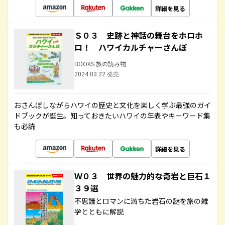
詳細を見る
Ｓ０３ 史跡と神話の舞台をホロホ
ロ！ ハワイカルチャーさんぽ
BOOKS 旅の読み物
2024.03.22 発売
おさんぽしながらハワイの歴史と文化を楽しく学ぶ最強のガイ
ドブックが誕生。知っておきたいハワイの年表やキーワード集
も必読
詳細を見る
Ｗ０３ 世界の魅力的な奇岩と巨石１
３９選
不思議とロマンに満ちた岩石の謎を旅の雑
学とともに解説