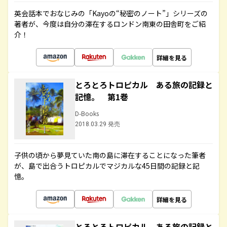
英会話本でおなじみの「Kayoの“秘密のノート”」シリーズの
著者が、今度は自分の滞在するロンドン南東の田舎町をご紹
介！
詳細を見る
とろとろトロピカル ある旅の記録と
記憶。 第1巻
D-Books
2018.03.29 発売
子供の頃から夢見ていた南の島に滞在することになった筆者
が、島で出合うトロピカルでマジカルな45日間の記録と記
憶。
詳細を見る
とろとろトロピカル ある旅の記録と