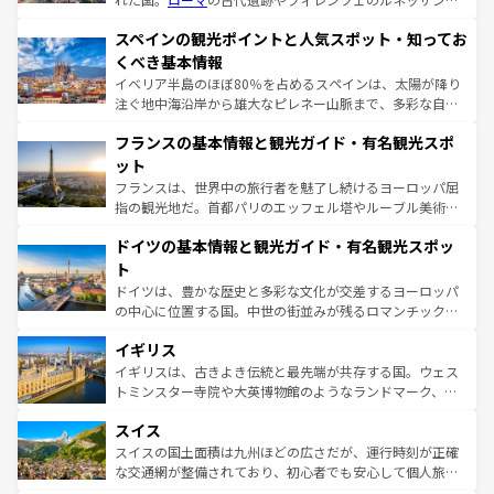
美術、ヴェネツィアの運河など、歴史あるスポットはもち
スペインの観光ポイントと人気スポット・知ってお
ろん、トスカーナの美しい田園風景やアマルフィ海岸の絶
景など、自然景観も見逃せない。観光の合間には、本場の
くべき基本情報
ピザやパスタなど、絶品のイタリア料理を堪能することも
イベリア半島のほぼ80％を占めるスペインは、太陽が降り
できる。朝目覚めてから夜眠るまで、すべての瞬間を楽し
注ぐ地中海沿岸から雄大なピレネー山脈まで、多彩な自然
ませてくれるイタリアで、忘れられない旅をしてみよう！
と文化が詰まったヨーロッパ屈指の旅行先だ。多様な地域
なお、新着のイタリア情報は
コンテンツ一覧
を参照してほ
フランスの基本情報と観光ガイド・有名観光スポ
文化が根付くこの国では、情熱的なフラメンコ、熱気あふ
しい。
れる闘牛、そして美味しいタパスが生活の一部となってい
ット
る。首都マドリードの洗練された雰囲気や、バルセロナの
フランスは、世界中の旅行者を魅了し続けるヨーロッパ屈
アートに溢れた街角から、地方では古代ローマ遺跡や中世
指の観光地だ。首都パリのエッフェル塔やルーブル美術館
の城塞都市、穏やかなビーチリゾートまで多彩な表情を見
といった象徴的なスポットから、田舎町の古風な美しさま
せる。地方によって風土や気候が異なるスペインはその個
ドイツの基本情報と観光ガイド・有名観光スポッ
で、幅広い魅力が詰まっている。華麗な宮殿、歴史的な大
性で訪れる人を魅了する。 なお、新着のスペイン情報は
コ
聖堂、美しいビーチ、そして豊かな自然が、訪れる者を心
ト
ンテンツ一覧
を参照してほしい。
から魅了する。また、フランスは美食の国としても知ら
ドイツは、豊かな歴史と多彩な文化が交差するヨーロッパ
れ、フランス料理はユネスコ無形文化遺産にも登録されて
の中心に位置する国。中世の街並みが残るロマンチック街
いる。シャンパンの発祥地であるランス、プロヴァンスの
道から、未来を先取りするようなモダンな都市まで多様な
香り高いラベンダー畑など、多彩な楽しみ方が可能だ。さ
イギリス
顔を持つこの国は、どこを歩いても飽きることがない。ベ
らに、パリ以外の地域にも魅力が溢れており、どの街角に
ルリンの文化的活気、バイエルン州のアルプスの絶景、そ
イギリスは、古きよき伝統と最先端が共存する国。ウェス
も豊かな歴史と文化が息づいている。パリ以外の個性あふ
してライン川沿いのワイン畑といった風景は必見。ビール
トミンスター寺院や大英博物館のようなランドマーク、歴
れる地方に足を運ぶとそれぞれで全く異なる文化を体験で
とソーセージを味わいながら地元の人と過ごす楽しい時間
史ある大学都市、美しい丘陵地帯や牧歌的な風景など、エ
きるだろう。 なお、新着のフランス情報は
コンテンツ一覧
スイス
は、お酒好きな人にはぜひ体験してほしい。 なお、新着の
リアごとに異なる魅力がある。また、優雅なアフタヌーン
を参照してほしい。
ドイツ情報は
コンテンツ一覧
を参照してほしい。
ティー、ビール好きにはたまらない英国パブ、サッカー観
スイスの国土面積は九州ほどの広さだが、運行時刻が正確
戦など、本場だからこそできる体験も豊富。イギリスを旅
な交通網が整備されており、初心者でも安心して個人旅行
して楽しみつくそう。 なお、新着のイギリス情報は
コンテ
を楽しめる。日本同様に時刻表どおりの旅が可能だ。中世