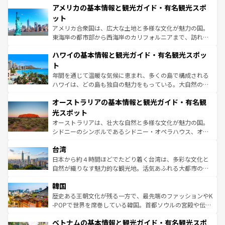
アメリカの基本情報と観光ガイド・有名観光スポ
ンツ一覧
を参照してほしい。
の建物がそのまま残る町や、スイスならではのユニークな
博物館もあり、アルプス観光だけでなく町歩きも満喫する
ット
ことができる。国民の所得が高いため物価も高いが、旅行
アメリカ合衆国は、広大な土地と多様な文化が魅力の国。
者向けの交通パス提供のサービスもあり、うまく活用すれ
東海岸の都市部から西海岸のカリフォルニアまで、訪れる
ば市内交通費無料で観光を楽しむこともできる。 なお、新
場所ごとに異なる風景と体験が待っている。ニューヨーク
着のスイス情報は
コンテンツ一覧
を参照してほしい。
ハワイの基本情報と観光ガイド・有名観光スポッ
のような巨大都市は、観光、ショッピング、エンターテイ
ンメントが詰まった刺激的なスポットだ。一方、アメリカ
ト
西部には大自然が広がり、グランドキャニオンやイエロー
年間を通じて温暖な気候に恵まれ、多くの島で構成される
ストーン国立公園といった絶景が堪能できる。さらに、南
ハワイは、どの島も独自の魅力をもっている。大自然の神
部のニューオーリンズでは、音楽と美食が融合した独特の
秘を感じたいなら、火山が生み出した壮大な景観を誇るハ
文化が魅力。旅行者はアメリカの各地域で異なる魅力を楽
オーストラリアの基本情報と観光ガイド・有名観
ワイ島は見逃せない。また、定番の観光地といえばオアフ
しみながら、その多様性と豊かな歴史を感じることができ
島だが、静かな自然を求めるならマウイ島やカウアイ島が
光スポット
るだろう。車でのロードトリップや列車の旅も、アメリカ
おすすめ。エメラルドグリーンに輝く海をはじめ、豊かな
オーストラリアは、壮大な自然と多様な文化が魅力の国。
ならではの贅沢な旅のスタイルだ。 なお、新着のアメリカ
文化や歴史が息づいている。「アロハスピリット」と呼ば
シドニーのシンボルであるシドニー・オペラハウス、オー
情報は
コンテンツ一覧
を参照してほしい。
れるおもてなしの心で訪れる人々を迎えてくれるハワイの
ストラリア東海岸北部に広がる大サンゴ礁地帯グレートバ
人々、おいしいローカルフードやハワイアンミュージッ
台湾
リアリーフや大陸中央部にそびえるウルル（エアーズロッ
ク、伝統的なフラダンスなど、すべてがハワイの魅力を彩
ク）、タスマニアの美しい原生林やケアンズの熱帯雨林な
日本から約４時間ほどでたどり着く台湾は、多彩な文化と
っている。訪れるたびに新しい発見と感動が待っているハ
ど、見どころがたくさん。また、カフェやワイン、オージ
自然が織りなす魅力的な観光地。活気あふれる大都市の台
ワイを、存分に味わってほしい。 なお、新着のハワイ情報
ービーフなどの食文化も豊かで、美味しいものであふれて
北やノスタルジックな町並みが人気な九份（ジォウフェ
は
コンテンツ一覧
を参照してほしい。
韓国
いる。アクティビティも充実しており、サーフィンやダイ
ン）、静ひつな山岳地帯である台湾東部など、都市の喧騒
ビング、ハイキングなど、アウトドア好きにはたまらな
と山間の静けさが共存しており、訪れる人に新しい発見と
歴史ある王朝文化が残る一方で、最先端のファッションやK
い。オーストラリアの多彩な魅力を存分に味わいつくそ
驚きをもたらしてくれる。また、奥深い台湾の食文化も魅
-POPで世界を席巻している韓国。首都ソウルの宮殿や伝統
う。 なお、新着のオーストラリア情報は
コンテンツ一覧
を
力で、夜市などの屋台グルメから高級料理、ヘルシーで美
家屋が並ぶエリアでは韓国の歴史と文化に浸ることがで
参照してほしい。
ベトナムの基本情報と観光ガイド・有名観光スポ
容にもいいと評判のスイーツなど、バラエティ豊かな料理
き、地方に足を延ばせば四季折々の自然美を楽しむことが