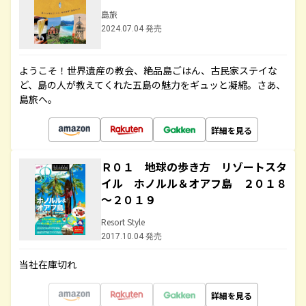
島旅
2024.07.04 発売
ようこそ！世界遺産の教会、絶品島ごはん、古民家ステイな
ど、島の人が教えてくれた五島の魅力をギュッと凝縮。さあ、
島旅へ。
詳細を見る
Ｒ０１ 地球の歩き方 リゾートスタ
イル ホノルル＆オアフ島 ２０１８
～２０１９
Resort Style
2017.10.04 発売
当社在庫切れ
詳細を見る