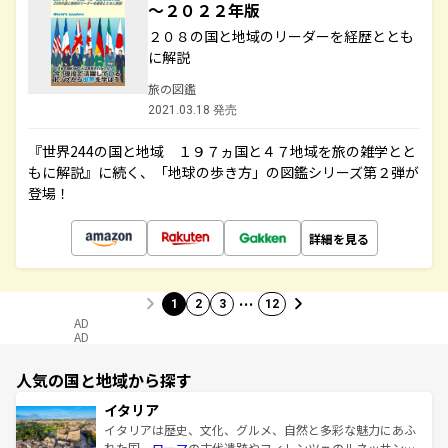
～２０２２年版
２０８の国と地域のリーダーを経歴ととも
に解説
旅の図鑑
2021.03.18 発売
『世界244の国と地域 １９７ヵ国と４７地域を旅の雑学とと
もに解説』に続く、「地球の歩き方」の図鑑シリーズ第２弾が
登場！
詳細を見る
…
1
2
3
12
AD
AD
人気の国と地域から探す
イタリア
イタリアは歴史、文化、グルメ、自然と多彩な魅力にあふ
れた国。
ローマ
の古代遺跡やフィレンツェのルネッサンス