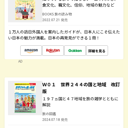
食文化、職文化、信仰、地域の魅力など
BOOKS 旅の読み物
2022.07.21 発売
１万人の訪日外国人を案内したガイドが、日本人にこそ伝えた
い日本の魅力が満載。日本の再発見ができる１冊！
詳細を見る
AD
Ｗ０１ 世界２４４の国と地域 改訂
版
１９７ヵ国と４７地域を旅の雑学とともに
解説
旅の図鑑
2024.07.18 発売