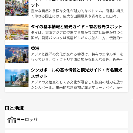
が味わえる。 なお、新着の台湾情報は
コンテンツ一覧
を参
できる。そして、キムチや焼肉、絶品のストリートフード
ット
照してほしい。
まで、さまざまな韓国料理が待っている。夜には、韓国な
豊かな自然と多様な文化が魅力的なベトナム。南北に細長
らではのナイトライフも堪能できる。あたたかいホスピタ
く伸びる国土には、広大な田園風景や青々とした山々、世
リティに包まれながら、韓国の多彩な魅力を心ゆくまで味
界遺産に登録された壮大な自然景観が点在し、都市部では
わってみてほしい。 なお、新着の韓国情報は
コンテンツ一
タイの基本情報と観光ガイド・有名観光スポット
急速な発展と共に伝統が息づく。ハノイの古い町並みやホ
覧
を参照してほしい。
ーチミン市のフランス統治時代の建物も、独特の雰囲気を
タイは、東南アジアに位置する豊かな自然と歴史が息づく
醸し出している。また、バラエティの豊かさとおいしさで
国だ。首都バンコクは高層ビルが立ち並ぶ一方、伝統的な
世界中の食通を魅了してやまないベトナム料理も魅力のひ
寺院や市場がいたるところに点在し、古きよき文化と現代
香港
とつ。フォーやバインミー、ベトナムコーヒーなどは、ぜ
の活気が交差している。北部ではチェンマイなどの山岳地
ひ現地で味わいたい。どの地域を訪れてもあたたかい人々
帯で自然と触れ合い、南部ではプーケットやクラビの美し
アジアと西洋の文化が交わる香港は、特有のエネルギーを
が旅行者を迎えてくれるので、きっと忘れられない旅にな
いビーチでリゾート気分を楽しむことができる。タイ料理
もっている。ヴィクトリア湾に広がる壮大な景色、近未来
るはずだ。 なお、新着のベトナム情報は
コンテンツ一覧
を
は世界的に有名で、屋台から高級レストランまで味覚を刺
的なアートスポット、そして歴史と現代が融合した町並
参照してほしい。
シンガポールの基本情報と観光ガイド・有名観光
激する。気候は一年中温暖で、どの季節にも異なる楽しみ
み、どこを訪れても感動するはず。観光スポットが密集し
が待っている。親しみやすいタイの人々、仏教を中心とし
ており、効率よく見どころを回れるのも魅力。息をのむよ
スポット
た文化、そして多様な観光資源が、訪れる旅人を魅了し続
うな絶景から文化的な体験まで、香港を存分に楽しみ尽く
アジアの交差点として多文化が融合した独自の魅力を放つ
ける。 なお、新着のタイ情報は
コンテンツ一覧
を参照して
そう。 なお、新着の香港情報は
コンテンツ一覧
を参照して
シンガポール。未来的な建築物が並ぶマリーナベイ、歴史
ほしい。
ほしい。
と伝統を感じられるエスニックタウン、多数の緑豊かな公
園や自然保護区など、自然が調和した近代的な景観と文化
の多様性あふれるカラフルな町は、どこを歩いても新しい
国と地域
発見がある。さらに、治安のよさや充実した公共交通機関
も、旅行者にとっては魅力的なポイント。グルメも豊富
で、ホーカーズは地元の風情を楽しめる外せないスポット
ヨーロッパ
だ。訪れる人を飽きさせないシンガポールで、多様な魅力
を体感しよう。 なお、新着のシンガポール情報は
コンテン