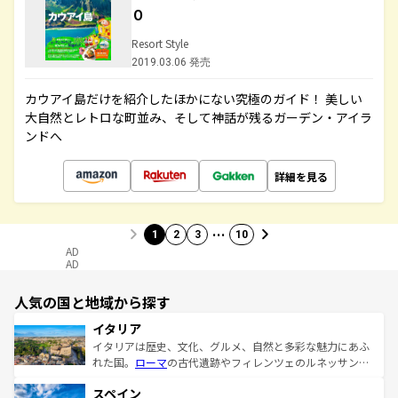
０
Resort Style
2019.03.06 発売
カウアイ島だけを紹介したほかにない究極のガイド！ 美しい
大自然とレトロな町並み、そして神話が残るガーデン・アイラ
ンドへ
詳細を見る
…
1
2
3
10
AD
AD
人気の国と地域から探す
イタリア
イタリアは歴史、文化、グルメ、自然と多彩な魅力にあふ
れた国。
ローマ
の古代遺跡やフィレンツェのルネッサンス
美術、ヴェネツィアの運河など、歴史あるスポットはもち
スペイン
ろん、トスカーナの美しい田園風景やアマルフィ海岸の絶