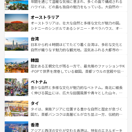
着のスイス情報は
コンテンツ一覧
を参照してほしい。
ンメントが詰まった刺激的なスポットだ。一方、アメリカ
年間を通じて温暖な気候に恵まれ、多くの島で構成される
西部には大自然が広がり、グランドキャニオンやイエロー
ハワイは、どの島も独自の魅力をもっている。大自然の神
ストーン国立公園といった絶景が堪能できる。さらに、南
秘を感じたいなら、火山が生み出した壮大な景観を誇るハ
オーストラリア
部のニューオーリンズでは、音楽と美食が融合した独特の
ワイ島は見逃せない。また、定番の観光地といえばオアフ
文化が魅力。旅行者はアメリカの各地域で異なる魅力を楽
島だが、静かな自然を求めるならマウイ島やカウアイ島が
オーストラリアは、壮大な自然と多様な文化が魅力の国。
しみながら、その多様性と豊かな歴史を感じることができ
おすすめ。エメラルドグリーンに輝く海をはじめ、豊かな
シドニーのシンボルであるシドニー・オペラハウス、オー
るだろう。車でのロードトリップや列車の旅も、アメリカ
文化や歴史が息づいている。「アロハスピリット」と呼ば
ストラリア東海岸北部に広がる大サンゴ礁地帯グレートバ
ならではの贅沢な旅のスタイルだ。 なお、新着のアメリカ
台湾
れるおもてなしの心で訪れる人々を迎えてくれるハワイの
リアリーフや大陸中央部にそびえるウルル（エアーズロッ
情報は
コンテンツ一覧
を参照してほしい。
人々、おいしいローカルフードやハワイアンミュージッ
ク）、タスマニアの美しい原生林やケアンズの熱帯雨林な
日本から約４時間ほどでたどり着く台湾は、多彩な文化と
ク、伝統的なフラダンスなど、すべてがハワイの魅力を彩
ど、見どころがたくさん。また、カフェやワイン、オージ
自然が織りなす魅力的な観光地。活気あふれる大都市の台
っている。訪れるたびに新しい発見と感動が待っているハ
ービーフなどの食文化も豊かで、美味しいものであふれて
北やノスタルジックな町並みが人気な九份（ジォウフェ
ワイを、存分に味わってほしい。 なお、新着のハワイ情報
韓国
いる。アクティビティも充実しており、サーフィンやダイ
ン）、静ひつな山岳地帯である台湾東部など、都市の喧騒
は
コンテンツ一覧
を参照してほしい。
ビング、ハイキングなど、アウトドア好きにはたまらな
と山間の静けさが共存しており、訪れる人に新しい発見と
歴史ある王朝文化が残る一方で、最先端のファッションやK
い。オーストラリアの多彩な魅力を存分に味わいつくそ
驚きをもたらしてくれる。また、奥深い台湾の食文化も魅
-POPで世界を席巻している韓国。首都ソウルの宮殿や伝統
う。 なお、新着のオーストラリア情報は
コンテンツ一覧
を
力で、夜市などの屋台グルメから高級料理、ヘルシーで美
家屋が並ぶエリアでは韓国の歴史と文化に浸ることがで
参照してほしい。
ベトナム
容にもいいと評判のスイーツなど、バラエティ豊かな料理
き、地方に足を延ばせば四季折々の自然美を楽しむことが
が味わえる。 なお、新着の台湾情報は
コンテンツ一覧
を参
できる。そして、キムチや焼肉、絶品のストリートフード
豊かな自然と多様な文化が魅力的なベトナム。南北に細長
照してほしい。
まで、さまざまな韓国料理が待っている。夜には、韓国な
く伸びる国土には、広大な田園風景や青々とした山々、世
らではのナイトライフも堪能できる。あたたかいホスピタ
界遺産に登録された壮大な自然景観が点在し、都市部では
タイ
リティに包まれながら、韓国の多彩な魅力を心ゆくまで味
急速な発展と共に伝統が息づく。ハノイの古い町並みやホ
わってみてほしい。 なお、新着の韓国情報は
コンテンツ一
ーチミン市のフランス統治時代の建物も、独特の雰囲気を
タイは、東南アジアに位置する豊かな自然と歴史が息づく
覧
を参照してほしい。
醸し出している。また、バラエティの豊かさとおいしさで
国だ。首都バンコクは高層ビルが立ち並ぶ一方、伝統的な
世界中の食通を魅了してやまないベトナム料理も魅力のひ
寺院や市場がいたるところに点在し、古きよき文化と現代
香港
とつ。フォーやバインミー、ベトナムコーヒーなどは、ぜ
の活気が交差している。北部ではチェンマイなどの山岳地
ひ現地で味わいたい。どの地域を訪れてもあたたかい人々
帯で自然と触れ合い、南部ではプーケットやクラビの美し
アジアと西洋の文化が交わる香港は、特有のエネルギーを