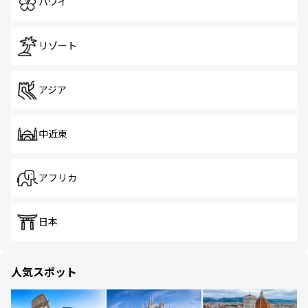
ハワイ
リゾート
アジア
中近東
アフリカ
日本
人気スポット