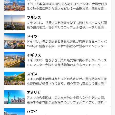
景など、自然景観も見逃せない。観光の合間には、本場の
イベリア半島のほぼ80％を占めるスペインは、太陽が降り
ピザやパスタなど、絶品のイタリア料理を堪能することも
注ぐ地中海沿岸から雄大なピレネー山脈まで、多彩な自然
できる。朝目覚めてから夜眠るまで、すべての瞬間を楽し
と文化が詰まったヨーロッパ屈指の旅行先だ。多様な地域
フランス
ませてくれるイタリアで、忘れられない旅をしてみよう！
文化が根付くこの国では、情熱的なフラメンコ、熱気あふ
なお、新着のイタリア情報は
コンテンツ一覧
を参照してほ
れる闘牛、そして美味しいタパスが生活の一部となってい
フランスは、世界中の旅行者を魅了し続けるヨーロッパ屈
しい。
る。首都マドリードの洗練された雰囲気や、バルセロナの
指の観光地だ。首都パリのエッフェル塔やルーブル美術館
アートに溢れた街角から、地方では古代ローマ遺跡や中世
といった象徴的なスポットから、田舎町の古風な美しさま
ドイツ
の城塞都市、穏やかなビーチリゾートまで多彩な表情を見
で、幅広い魅力が詰まっている。華麗な宮殿、歴史的な大
せる。地方によって風土や気候が異なるスペインはその個
聖堂、美しいビーチ、そして豊かな自然が、訪れる者を心
ドイツは、豊かな歴史と多彩な文化が交差するヨーロッパ
性で訪れる人を魅了する。 なお、新着のスペイン情報は
コ
から魅了する。また、フランスは美食の国としても知ら
の中心に位置する国。中世の街並みが残るロマンチック街
ンテンツ一覧
を参照してほしい。
れ、フランス料理はユネスコ無形文化遺産にも登録されて
道から、未来を先取りするようなモダンな都市まで多様な
イギリス
いる。シャンパンの発祥地であるランス、プロヴァンスの
顔を持つこの国は、どこを歩いても飽きることがない。ベ
香り高いラベンダー畑など、多彩な楽しみ方が可能だ。さ
ルリンの文化的活気、バイエルン州のアルプスの絶景、そ
イギリスは、古きよき伝統と最先端が共存する国。ウェス
らに、パリ以外の地域にも魅力が溢れており、どの街角に
してライン川沿いのワイン畑といった風景は必見。ビール
トミンスター寺院や大英博物館のようなランドマーク、歴
も豊かな歴史と文化が息づいている。パリ以外の個性あふ
とソーセージを味わいながら地元の人と過ごす楽しい時間
史ある大学都市、美しい丘陵地帯や牧歌的な風景など、エ
れる地方に足を運ぶとそれぞれで全く異なる文化を体験で
スイス
は、お酒好きな人にはぜひ体験してほしい。 なお、新着の
リアごとに異なる魅力がある。また、優雅なアフタヌーン
きるだろう。 なお、新着のフランス情報は
コンテンツ一覧
ドイツ情報は
コンテンツ一覧
を参照してほしい。
ティー、ビール好きにはたまらない英国パブ、サッカー観
スイスの国土面積は九州ほどの広さだが、運行時刻が正確
を参照してほしい。
戦など、本場だからこそできる体験も豊富。イギリスを旅
な交通網が整備されており、初心者でも安心して個人旅行
して楽しみつくそう。 なお、新着のイギリス情報は
コンテ
を楽しめる。日本同様に時刻表どおりの旅が可能だ。中世
アメリカ
ンツ一覧
を参照してほしい。
の建物がそのまま残る町や、スイスならではのユニークな
博物館もあり、アルプス観光だけでなく町歩きも満喫する
アメリカ合衆国は、広大な土地と多様な文化が魅力の国。
ことができる。国民の所得が高いため物価も高いが、旅行
東海岸の都市部から西海岸のカリフォルニアまで、訪れる
者向けの交通パス提供のサービスもあり、うまく活用すれ
場所ごとに異なる風景と体験が待っている。ニューヨーク
ハワイ
ば市内交通費無料で観光を楽しむこともできる。 なお、新
のような巨大都市は、観光、ショッピング、エンターテイ