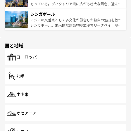
が旅行者を迎えてくれるので、きっと忘れられない旅にな
いビーチでリゾート気分を楽しむことができる。タイ料理
もっている。ヴィクトリア湾に広がる壮大な景色、近未来
るはずだ。 なお、新着のベトナム情報は
コンテンツ一覧
を
は世界的に有名で、屋台から高級レストランまで味覚を刺
的なアートスポット、そして歴史と現代が融合した町並
参照してほしい。
シンガポール
激する。気候は一年中温暖で、どの季節にも異なる楽しみ
み、どこを訪れても感動するはず。観光スポットが密集し
が待っている。親しみやすいタイの人々、仏教を中心とし
ており、効率よく見どころを回れるのも魅力。息をのむよ
アジアの交差点として多文化が融合した独自の魅力を放つ
た文化、そして多様な観光資源が、訪れる旅人を魅了し続
うな絶景から文化的な体験まで、香港を存分に楽しみ尽く
シンガポール。未来的な建築物が並ぶマリーナベイ、歴史
ける。 なお、新着のタイ情報は
コンテンツ一覧
を参照して
そう。 なお、新着の香港情報は
コンテンツ一覧
を参照して
と伝統を感じられるエスニックタウン、多数の緑豊かな公
ほしい。
ほしい。
園や自然保護区など、自然が調和した近代的な景観と文化
の多様性あふれるカラフルな町は、どこを歩いても新しい
国と地域
発見がある。さらに、治安のよさや充実した公共交通機関
も、旅行者にとっては魅力的なポイント。グルメも豊富
で、ホーカーズは地元の風情を楽しめる外せないスポット
ヨーロッパ
だ。訪れる人を飽きさせないシンガポールで、多様な魅力
を体感しよう。 なお、新着のシンガポール情報は
コンテン
ツ一覧
を参照してほしい。
北米
中南米
オセアニア