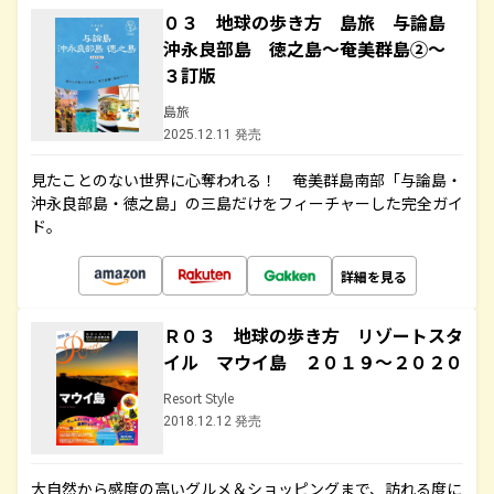
０３ 地球の歩き方 島旅 与論島
沖永良部島 徳之島～奄美群島②～
３訂版
島旅
2025.12.11 発売
見たことのない世界に心奪われる！ 奄美群島南部「与論島・
沖永良部島・徳之島」の三島だけをフィーチャーした完全ガイ
ド。
詳細を見る
Ｒ０３ 地球の歩き方 リゾートスタ
イル マウイ島 ２０１９～２０２０
Resort Style
2018.12.12 発売
大自然から感度の高いグルメ＆ショッピングまで、訪れる度に