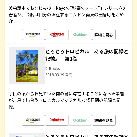
英会話本でおなじみの「Kayoの“秘密のノート”」シリーズの
著者が、今度は自分の滞在するロンドン南東の田舎町をご紹
介！
詳細を見る
とろとろトロピカル ある旅の記録と
記憶。 第1巻
D-Books
2018.03.29 発売
子供の頃から夢見ていた南の島に滞在することになった筆者
が、島で出合うトロピカルでマジカルな45日間の記録と記
憶。
詳細を見る
とろとろトロピカル ある旅の記録と