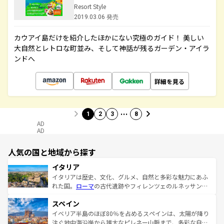
Resort Style
2019.03.06 発売
カウアイ島だけを紹介したほかにない究極のガイド！ 美しい
大自然とレトロな町並み、そして神話が残るガーデン・アイラ
ンドへ
詳細を見る
…
1
2
3
8
AD
AD
人気の国と地域から探す
イタリア
イタリアは歴史、文化、グルメ、自然と多彩な魅力にあふ
れた国。
ローマ
の古代遺跡やフィレンツェのルネッサンス
美術、ヴェネツィアの運河など、歴史あるスポットはもち
スペイン
ろん、トスカーナの美しい田園風景やアマルフィ海岸の絶
景など、自然景観も見逃せない。観光の合間には、本場の
イベリア半島のほぼ80％を占めるスペインは、太陽が降り
ピザやパスタなど、絶品のイタリア料理を堪能することも
注ぐ地中海沿岸から雄大なピレネー山脈まで、多彩な自然