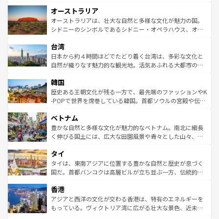
ストーン国立公園といった絶景が堪能できる。さらに、南
秘を感じたいなら、火山が生み出した壮大な景観を誇るハ
オーストラリア
部のニューオーリンズでは、音楽と美食が融合した独特の
ワイ島は見逃せない。また、定番の観光地といえばオアフ
文化が魅力。旅行者はアメリカの各地域で異なる魅力を楽
島だが、静かな自然を求めるならマウイ島やカウアイ島が
オーストラリアは、壮大な自然と多様な文化が魅力の国。
しみながら、その多様性と豊かな歴史を感じることができ
おすすめ。エメラルドグリーンに輝く海をはじめ、豊かな
シドニーのシンボルであるシドニー・オペラハウス、オー
るだろう。車でのロードトリップや列車の旅も、アメリカ
文化や歴史が息づいている。「アロハスピリット」と呼ば
ストラリア東海岸北部に広がる大サンゴ礁地帯グレートバ
ならではの贅沢な旅のスタイルだ。 なお、新着のアメリカ
台湾
れるおもてなしの心で訪れる人々を迎えてくれるハワイの
リアリーフや大陸中央部にそびえるウルル（エアーズロッ
情報は
コンテンツ一覧
を参照してほしい。
人々、おいしいローカルフードやハワイアンミュージッ
ク）、タスマニアの美しい原生林やケアンズの熱帯雨林な
日本から約４時間ほどでたどり着く台湾は、多彩な文化と
ク、伝統的なフラダンスなど、すべてがハワイの魅力を彩
ど、見どころがたくさん。また、カフェやワイン、オージ
自然が織りなす魅力的な観光地。活気あふれる大都市の台
っている。訪れるたびに新しい発見と感動が待っているハ
ービーフなどの食文化も豊かで、美味しいものであふれて
北やノスタルジックな町並みが人気な九份（ジォウフェ
ワイを、存分に味わってほしい。 なお、新着のハワイ情報
韓国
いる。アクティビティも充実しており、サーフィンやダイ
ン）、静ひつな山岳地帯である台湾東部など、都市の喧騒
は
コンテンツ一覧
を参照してほしい。
ビング、ハイキングなど、アウトドア好きにはたまらな
と山間の静けさが共存しており、訪れる人に新しい発見と
歴史ある王朝文化が残る一方で、最先端のファッションやK
い。オーストラリアの多彩な魅力を存分に味わいつくそ
驚きをもたらしてくれる。また、奥深い台湾の食文化も魅
-POPで世界を席巻している韓国。首都ソウルの宮殿や伝統
う。 なお、新着のオーストラリア情報は
コンテンツ一覧
を
力で、夜市などの屋台グルメから高級料理、ヘルシーで美
家屋が並ぶエリアでは韓国の歴史と文化に浸ることがで
参照してほしい。
ベトナム
容にもいいと評判のスイーツなど、バラエティ豊かな料理
き、地方に足を延ばせば四季折々の自然美を楽しむことが
が味わえる。 なお、新着の台湾情報は
コンテンツ一覧
を参
できる。そして、キムチや焼肉、絶品のストリートフード
豊かな自然と多様な文化が魅力的なベトナム。南北に細長
照してほしい。
まで、さまざまな韓国料理が待っている。夜には、韓国な
く伸びる国土には、広大な田園風景や青々とした山々、世
らではのナイトライフも堪能できる。あたたかいホスピタ
界遺産に登録された壮大な自然景観が点在し、都市部では
タイ
リティに包まれながら、韓国の多彩な魅力を心ゆくまで味
急速な発展と共に伝統が息づく。ハノイの古い町並みやホ
わってみてほしい。 なお、新着の韓国情報は
コンテンツ一
ーチミン市のフランス統治時代の建物も、独特の雰囲気を
タイは、東南アジアに位置する豊かな自然と歴史が息づく
覧
を参照してほしい。
醸し出している。また、バラエティの豊かさとおいしさで
国だ。首都バンコクは高層ビルが立ち並ぶ一方、伝統的な
世界中の食通を魅了してやまないベトナム料理も魅力のひ
寺院や市場がいたるところに点在し、古きよき文化と現代
香港
とつ。フォーやバインミー、ベトナムコーヒーなどは、ぜ
の活気が交差している。北部ではチェンマイなどの山岳地
ひ現地で味わいたい。どの地域を訪れてもあたたかい人々
帯で自然と触れ合い、南部ではプーケットやクラビの美し
アジアと西洋の文化が交わる香港は、特有のエネルギーを
が旅行者を迎えてくれるので、きっと忘れられない旅にな
いビーチでリゾート気分を楽しむことができる。タイ料理
もっている。ヴィクトリア湾に広がる壮大な景色、近未来
るはずだ。 なお、新着のベトナム情報は
コンテンツ一覧
を
は世界的に有名で、屋台から高級レストランまで味覚を刺
的なアートスポット、そして歴史と現代が融合した町並