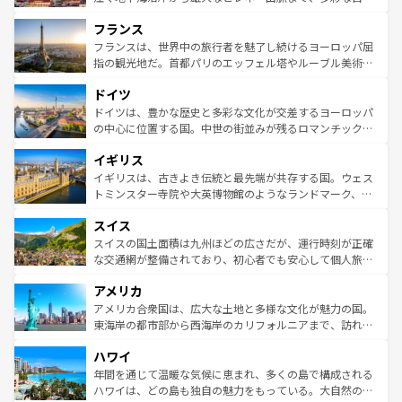
できる。朝目覚めてから夜眠るまで、すべての瞬間を楽し
と文化が詰まったヨーロッパ屈指の旅行先だ。多様な地域
フランス
ませてくれるイタリアで、忘れられない旅をしてみよう！
文化が根付くこの国では、情熱的なフラメンコ、熱気あふ
なお、新着のイタリア情報は
コンテンツ一覧
を参照してほ
れる闘牛、そして美味しいタパスが生活の一部となってい
フランスは、世界中の旅行者を魅了し続けるヨーロッパ屈
しい。
る。首都マドリードの洗練された雰囲気や、バルセロナの
指の観光地だ。首都パリのエッフェル塔やルーブル美術館
アートに溢れた街角から、地方では古代ローマ遺跡や中世
といった象徴的なスポットから、田舎町の古風な美しさま
ドイツ
の城塞都市、穏やかなビーチリゾートまで多彩な表情を見
で、幅広い魅力が詰まっている。華麗な宮殿、歴史的な大
せる。地方によって風土や気候が異なるスペインはその個
聖堂、美しいビーチ、そして豊かな自然が、訪れる者を心
ドイツは、豊かな歴史と多彩な文化が交差するヨーロッパ
性で訪れる人を魅了する。 なお、新着のスペイン情報は
コ
から魅了する。また、フランスは美食の国としても知ら
の中心に位置する国。中世の街並みが残るロマンチック街
ンテンツ一覧
を参照してほしい。
れ、フランス料理はユネスコ無形文化遺産にも登録されて
道から、未来を先取りするようなモダンな都市まで多様な
イギリス
いる。シャンパンの発祥地であるランス、プロヴァンスの
顔を持つこの国は、どこを歩いても飽きることがない。ベ
香り高いラベンダー畑など、多彩な楽しみ方が可能だ。さ
ルリンの文化的活気、バイエルン州のアルプスの絶景、そ
イギリスは、古きよき伝統と最先端が共存する国。ウェス
らに、パリ以外の地域にも魅力が溢れており、どの街角に
してライン川沿いのワイン畑といった風景は必見。ビール
トミンスター寺院や大英博物館のようなランドマーク、歴
も豊かな歴史と文化が息づいている。パリ以外の個性あふ
とソーセージを味わいながら地元の人と過ごす楽しい時間
史ある大学都市、美しい丘陵地帯や牧歌的な風景など、エ
れる地方に足を運ぶとそれぞれで全く異なる文化を体験で
スイス
は、お酒好きな人にはぜひ体験してほしい。 なお、新着の
リアごとに異なる魅力がある。また、優雅なアフタヌーン
きるだろう。 なお、新着のフランス情報は
コンテンツ一覧
ドイツ情報は
コンテンツ一覧
を参照してほしい。
ティー、ビール好きにはたまらない英国パブ、サッカー観
スイスの国土面積は九州ほどの広さだが、運行時刻が正確
を参照してほしい。
戦など、本場だからこそできる体験も豊富。イギリスを旅
な交通網が整備されており、初心者でも安心して個人旅行
して楽しみつくそう。 なお、新着のイギリス情報は
コンテ
を楽しめる。日本同様に時刻表どおりの旅が可能だ。中世
アメリカ
ンツ一覧
を参照してほしい。
の建物がそのまま残る町や、スイスならではのユニークな
博物館もあり、アルプス観光だけでなく町歩きも満喫する
アメリカ合衆国は、広大な土地と多様な文化が魅力の国。
ことができる。国民の所得が高いため物価も高いが、旅行
東海岸の都市部から西海岸のカリフォルニアまで、訪れる
者向けの交通パス提供のサービスもあり、うまく活用すれ
場所ごとに異なる風景と体験が待っている。ニューヨーク
ハワイ
ば市内交通費無料で観光を楽しむこともできる。 なお、新
のような巨大都市は、観光、ショッピング、エンターテイ
着のスイス情報は
コンテンツ一覧
を参照してほしい。
ンメントが詰まった刺激的なスポットだ。一方、アメリカ
年間を通じて温暖な気候に恵まれ、多くの島で構成される
西部には大自然が広がり、グランドキャニオンやイエロー
ハワイは、どの島も独自の魅力をもっている。大自然の神