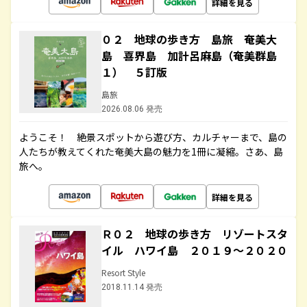
詳細を見る
０２ 地球の歩き方 島旅 奄美大
島 喜界島 加計呂麻島（奄美群島
１） ５訂版
島旅
2026.08.06 発売
ようこそ！ 絶景スポットから遊び方、カルチャーまで、島の
人たちが教えてくれた奄美大島の魅力を1冊に凝縮。さあ、島
旅へ。
詳細を見る
Ｒ０２ 地球の歩き方 リゾートスタ
イル ハワイ島 ２０１９～２０２０
Resort Style
2018.11.14 発売