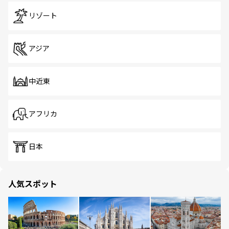
リゾート
アジア
中近東
アフリカ
日本
人気スポット