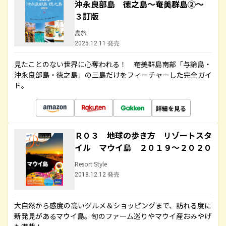
沖永良部島 徳之島～奄美群島②～
３訂版
島旅
2025.12.11 発売
見たことのない世界に心奪われる！ 奄美群島南部「与論島・
沖永良部島・徳之島」の三島だけをフィーチャーした完全ガイ
ド。
詳細を見る
Ｒ０３ 地球の歩き方 リゾートスタ
イル マウイ島 ２０１９～２０２０
Resort Style
2018.12.12 発売
大自然から感度の高いグルメ＆ショッピングまで、訪れる度に
新発見があるマウイ島。旬のファーム巡りやマウイ産おみやげ