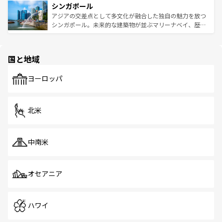
参照してほしい。
シンガポール
激する。気候は一年中温暖で、どの季節にも異なる楽しみ
み、どこを訪れても感動するはず。観光スポットが密集し
が待っている。親しみやすいタイの人々、仏教を中心とし
ており、効率よく見どころを回れるのも魅力。息をのむよ
アジアの交差点として多文化が融合した独自の魅力を放つ
た文化、そして多様な観光資源が、訪れる旅人を魅了し続
うな絶景から文化的な体験まで、香港を存分に楽しみ尽く
シンガポール。未来的な建築物が並ぶマリーナベイ、歴史
ける。 なお、新着のタイ情報は
コンテンツ一覧
を参照して
そう。 なお、新着の香港情報は
コンテンツ一覧
を参照して
と伝統を感じられるエスニックタウン、多数の緑豊かな公
ほしい。
ほしい。
園や自然保護区など、自然が調和した近代的な景観と文化
の多様性あふれるカラフルな町は、どこを歩いても新しい
国と地域
発見がある。さらに、治安のよさや充実した公共交通機関
も、旅行者にとっては魅力的なポイント。グルメも豊富
で、ホーカーズは地元の風情を楽しめる外せないスポット
ヨーロッパ
だ。訪れる人を飽きさせないシンガポールで、多様な魅力
を体感しよう。 なお、新着のシンガポール情報は
コンテン
ツ一覧
を参照してほしい。
北米
中南米
オセアニア
ハワイ