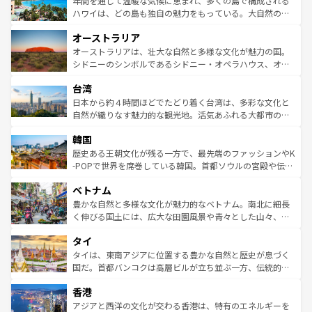
年間を通じて温暖な気候に恵まれ、多くの島で構成される
西部には大自然が広がり、グランドキャニオンやイエロー
ハワイは、どの島も独自の魅力をもっている。大自然の神
ストーン国立公園といった絶景が堪能できる。さらに、南
秘を感じたいなら、火山が生み出した壮大な景観を誇るハ
オーストラリア
部のニューオーリンズでは、音楽と美食が融合した独特の
ワイ島は見逃せない。また、定番の観光地といえばオアフ
文化が魅力。旅行者はアメリカの各地域で異なる魅力を楽
島だが、静かな自然を求めるならマウイ島やカウアイ島が
オーストラリアは、壮大な自然と多様な文化が魅力の国。
しみながら、その多様性と豊かな歴史を感じることができ
おすすめ。エメラルドグリーンに輝く海をはじめ、豊かな
シドニーのシンボルであるシドニー・オペラハウス、オー
るだろう。車でのロードトリップや列車の旅も、アメリカ
文化や歴史が息づいている。「アロハスピリット」と呼ば
ストラリア東海岸北部に広がる大サンゴ礁地帯グレートバ
ならではの贅沢な旅のスタイルだ。 なお、新着のアメリカ
台湾
れるおもてなしの心で訪れる人々を迎えてくれるハワイの
リアリーフや大陸中央部にそびえるウルル（エアーズロッ
情報は
コンテンツ一覧
を参照してほしい。
人々、おいしいローカルフードやハワイアンミュージッ
ク）、タスマニアの美しい原生林やケアンズの熱帯雨林な
日本から約４時間ほどでたどり着く台湾は、多彩な文化と
ク、伝統的なフラダンスなど、すべてがハワイの魅力を彩
ど、見どころがたくさん。また、カフェやワイン、オージ
自然が織りなす魅力的な観光地。活気あふれる大都市の台
っている。訪れるたびに新しい発見と感動が待っているハ
ービーフなどの食文化も豊かで、美味しいものであふれて
北やノスタルジックな町並みが人気な九份（ジォウフェ
ワイを、存分に味わってほしい。 なお、新着のハワイ情報
韓国
いる。アクティビティも充実しており、サーフィンやダイ
ン）、静ひつな山岳地帯である台湾東部など、都市の喧騒
は
コンテンツ一覧
を参照してほしい。
ビング、ハイキングなど、アウトドア好きにはたまらな
と山間の静けさが共存しており、訪れる人に新しい発見と
歴史ある王朝文化が残る一方で、最先端のファッションやK
い。オーストラリアの多彩な魅力を存分に味わいつくそ
驚きをもたらしてくれる。また、奥深い台湾の食文化も魅
-POPで世界を席巻している韓国。首都ソウルの宮殿や伝統
う。 なお、新着のオーストラリア情報は
コンテンツ一覧
を
力で、夜市などの屋台グルメから高級料理、ヘルシーで美
家屋が並ぶエリアでは韓国の歴史と文化に浸ることがで
参照してほしい。
ベトナム
容にもいいと評判のスイーツなど、バラエティ豊かな料理
き、地方に足を延ばせば四季折々の自然美を楽しむことが
が味わえる。 なお、新着の台湾情報は
コンテンツ一覧
を参
できる。そして、キムチや焼肉、絶品のストリートフード
豊かな自然と多様な文化が魅力的なベトナム。南北に細長
照してほしい。
まで、さまざまな韓国料理が待っている。夜には、韓国な
く伸びる国土には、広大な田園風景や青々とした山々、世
らではのナイトライフも堪能できる。あたたかいホスピタ
界遺産に登録された壮大な自然景観が点在し、都市部では
タイ
リティに包まれながら、韓国の多彩な魅力を心ゆくまで味
急速な発展と共に伝統が息づく。ハノイの古い町並みやホ
わってみてほしい。 なお、新着の韓国情報は
コンテンツ一
ーチミン市のフランス統治時代の建物も、独特の雰囲気を
タイは、東南アジアに位置する豊かな自然と歴史が息づく
覧
を参照してほしい。
醸し出している。また、バラエティの豊かさとおいしさで
国だ。首都バンコクは高層ビルが立ち並ぶ一方、伝統的な
世界中の食通を魅了してやまないベトナム料理も魅力のひ
寺院や市場がいたるところに点在し、古きよき文化と現代
香港
とつ。フォーやバインミー、ベトナムコーヒーなどは、ぜ
の活気が交差している。北部ではチェンマイなどの山岳地
ひ現地で味わいたい。どの地域を訪れてもあたたかい人々
帯で自然と触れ合い、南部ではプーケットやクラビの美し
アジアと西洋の文化が交わる香港は、特有のエネルギーを