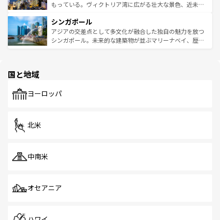
が旅行者を迎えてくれるので、きっと忘れられない旅にな
いビーチでリゾート気分を楽しむことができる。タイ料理
もっている。ヴィクトリア湾に広がる壮大な景色、近未来
るはずだ。 なお、新着のベトナム情報は
コンテンツ一覧
を
は世界的に有名で、屋台から高級レストランまで味覚を刺
的なアートスポット、そして歴史と現代が融合した町並
参照してほしい。
シンガポール
激する。気候は一年中温暖で、どの季節にも異なる楽しみ
み、どこを訪れても感動するはず。観光スポットが密集し
が待っている。親しみやすいタイの人々、仏教を中心とし
ており、効率よく見どころを回れるのも魅力。息をのむよ
アジアの交差点として多文化が融合した独自の魅力を放つ
た文化、そして多様な観光資源が、訪れる旅人を魅了し続
うな絶景から文化的な体験まで、香港を存分に楽しみ尽く
シンガポール。未来的な建築物が並ぶマリーナベイ、歴史
ける。 なお、新着のタイ情報は
コンテンツ一覧
を参照して
そう。 なお、新着の香港情報は
コンテンツ一覧
を参照して
と伝統を感じられるエスニックタウン、多数の緑豊かな公
ほしい。
ほしい。
園や自然保護区など、自然が調和した近代的な景観と文化
の多様性あふれるカラフルな町は、どこを歩いても新しい
国と地域
発見がある。さらに、治安のよさや充実した公共交通機関
も、旅行者にとっては魅力的なポイント。グルメも豊富
で、ホーカーズは地元の風情を楽しめる外せないスポット
ヨーロッパ
だ。訪れる人を飽きさせないシンガポールで、多様な魅力
を体感しよう。 なお、新着のシンガポール情報は
コンテン
ツ一覧
を参照してほしい。
北米
中南米
オセアニア
ハワイ