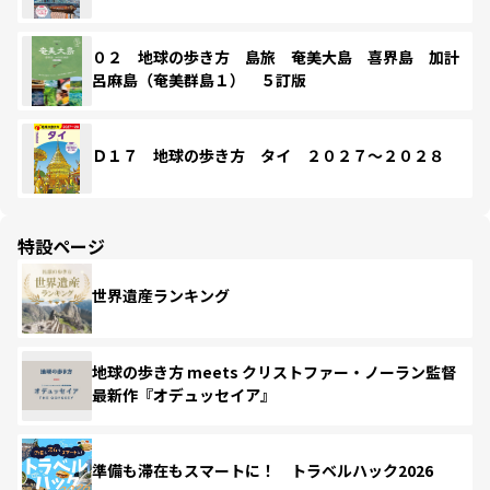
０２ 地球の歩き方 島旅 奄美大島 喜界島 加計
呂麻島（奄美群島１） ５訂版
Ｄ１７ 地球の歩き方 タイ ２０２７～２０２８
特設ページ
世界遺産ランキング
地球の歩き方 meets クリストファー・ノーラン監督
最新作『オデュッセイア』
準備も滞在もスマートに！ トラベルハック2026