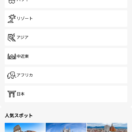
リゾート
アジア
中近東
アフリカ
日本
人気スポット