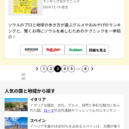
ランキング&テクニック
2024.12.19 発売
ソウルのプロと地球の歩き方が選ぶグルメやおみやげのランキ
ングと、賢くお得にソウルを楽しむためのテクニックを一挙紹
介！
詳細を見る
…
1
2
3
4
5
8
AD
AD
人気の国と地域から探す
イタリア
イタリアは歴史、文化、グルメ、自然と多彩な魅力にあふ
れた国。
ローマ
の古代遺跡やフィレンツェのルネッサンス
美術、ヴェネツィアの運河など、歴史あるスポットはもち
スペイン
ろん、トスカーナの美しい田園風景やアマルフィ海岸の絶
景など、自然景観も見逃せない。観光の合間には、本場の
イベリア半島のほぼ80％を占めるスペインは、太陽が降り