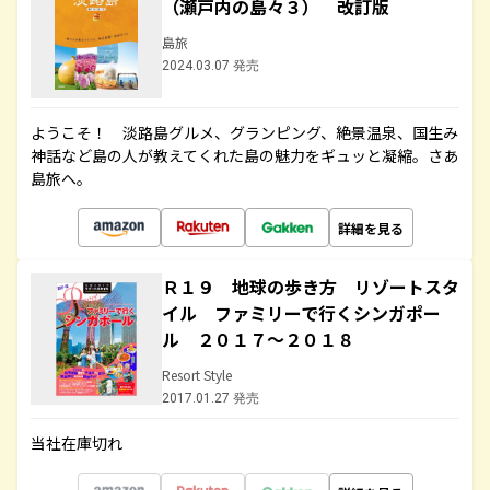
（瀬戸内の島々３） 改訂版
島旅
2024.03.07 発売
ようこそ！ 淡路島グルメ、グランピング、絶景温泉、国生み
神話など島の人が教えてくれた島の魅力をギュッと凝縮。さあ
島旅へ。
詳細を見る
Ｒ１９ 地球の歩き方 リゾートスタ
イル ファミリーで行くシンガポー
ル ２０１７～２０１８
Resort Style
2017.01.27 発売
当社在庫切れ