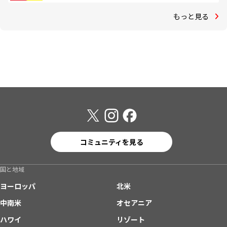
もっと見る
コミュニティを見る
国と地域
ヨーロッパ
北米
中南米
オセアニア
ハワイ
リゾート