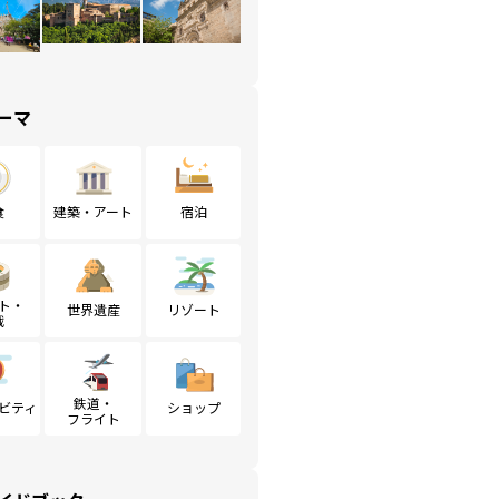
ーマ
食
建築・アート
宿泊
ト・
世界遺産
リゾート
戦
鉄道・
ビティ
ショップ
フライト