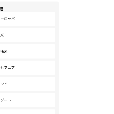
域
ヨーロッパ
北米
中南米
オセアニア
ハワイ
リゾート