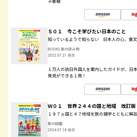
子書籍
Ｓ０１ 今こそ学びたい日本のこと
知っているようで知らない 日本人の心、食
BOOKS 旅の読み物
2022.07.21 発売
１万人の訪日外国人を案内したガイドが、日
発見ができる１冊！
Ｗ０１ 世界２４４の国と地域 改訂版
１９７ヵ国と４７地域を旅の雑学とともに解
旅の図鑑
2024.07.18 発売