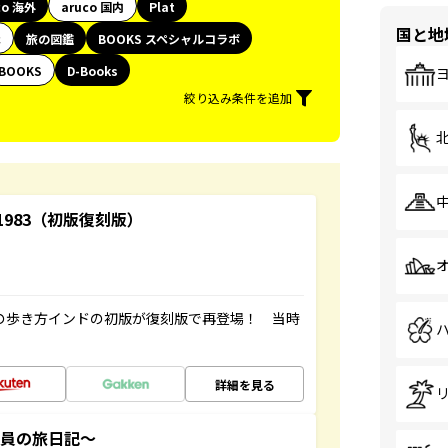
co 海外
aruco 国内
Plat
国と地
代
旅の図鑑
BOOKS スペシャルコラボ
BOOKS
D-Books
絞り込み条件を追加
-1983（初版復刻版）
球の歩き方インドの初版が復刻版で再登場！ 当時
詳細を見る
社員の旅日記～