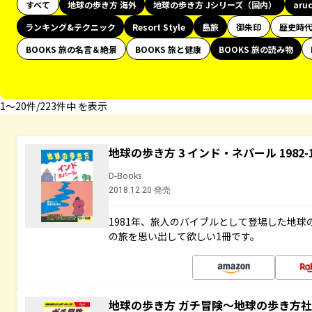
すべて
地球の歩き方 海外
地球の歩き方 Jシリーズ（国内）
aru
ランキング&テクニック
Resort Style
島旅
御朱印
歴史時
BOOKS 旅の名言＆絶景
BOOKS 旅と健康
BOOKS 旅の読み物
1〜20件/223件中 を表示
地球の歩き方 3 インド・ネパール 1982
D-Books
2018.12.20 発売
1981年、旅人のバイブルとして登場した地
の旅を思い出して欲しい1冊です。
地球の歩き方 ガチ冒険～地球の歩き方