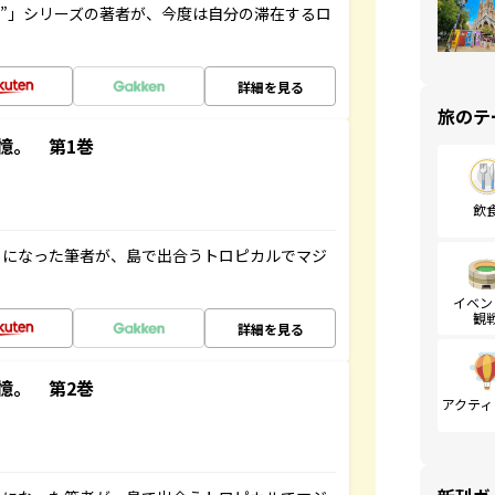
ト”」シリーズの著者が、今度は自分の滞在するロ
詳細を見る
旅のテ
憶。 第1巻
飲
とになった筆者が、島で出合うトロピカルでマジ
イベン
観
詳細を見る
憶。 第2巻
アクティ