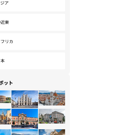
アジア
中近東
アフリカ
日本
ポット