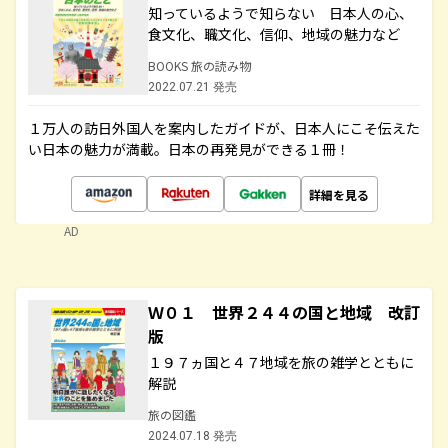
知っているようで知らない 日本人の心、
食文化、職文化、信仰、地域の魅力など
BOOKS 旅の読み物
2022.07.21 発売
１万人の訪日外国人を案内したガイドが、日本人にこそ伝えた
い日本の魅力が満載。日本の再発見ができる１冊！
詳細を見る
AD
Ｗ０１ 世界２４４の国と地域 改訂
版
１９７ヵ国と４７地域を旅の雑学とともに
解説
旅の図鑑
2024.07.18 発売