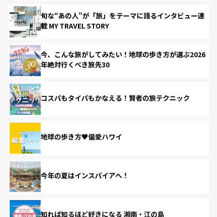
旬な“あの人”が「旅」をテーマに語るインタビュー連
載 MY TRAVEL STORY
今、こんな旅がしてみたい！地球の歩き方が選ぶ2026
年絶対行くべき旅先30
コスパもタイパもかなえる！賢者の旅テクニック
地球の歩き方♥偏愛ハワイ
今年の夏はインスパイアへ！
知れば知るほど好きになる 湘南・江の島