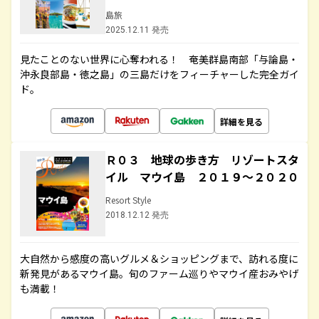
島旅
2025.12.11 発売
見たことのない世界に心奪われる！ 奄美群島南部「与論島・
沖永良部島・徳之島」の三島だけをフィーチャーした完全ガイ
ド。
詳細を見る
Ｒ０３ 地球の歩き方 リゾートスタ
イル マウイ島 ２０１９～２０２０
Resort Style
2018.12.12 発売
大自然から感度の高いグルメ＆ショッピングまで、訪れる度に
新発見があるマウイ島。旬のファーム巡りやマウイ産おみやげ
も満載！