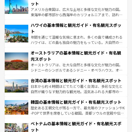
博物館もあり、アルプス観光だけでなく町歩きも満喫する
ット
ことができる。国民の所得が高いため物価も高いが、旅行
アメリカ合衆国は、広大な土地と多様な文化が魅力の国。
者向けの交通パス提供のサービスもあり、うまく活用すれ
東海岸の都市部から西海岸のカリフォルニアまで、訪れる
ば市内交通費無料で観光を楽しむこともできる。 なお、新
場所ごとに異なる風景と体験が待っている。ニューヨーク
着のスイス情報は
コンテンツ一覧
を参照してほしい。
ハワイの基本情報と観光ガイド・有名観光スポッ
のような巨大都市は、観光、ショッピング、エンターテイ
ンメントが詰まった刺激的なスポットだ。一方、アメリカ
ト
西部には大自然が広がり、グランドキャニオンやイエロー
年間を通じて温暖な気候に恵まれ、多くの島で構成される
ストーン国立公園といった絶景が堪能できる。さらに、南
ハワイは、どの島も独自の魅力をもっている。大自然の神
部のニューオーリンズでは、音楽と美食が融合した独特の
秘を感じたいなら、火山が生み出した壮大な景観を誇るハ
文化が魅力。旅行者はアメリカの各地域で異なる魅力を楽
オーストラリアの基本情報と観光ガイド・有名観
ワイ島は見逃せない。また、定番の観光地といえばオアフ
しみながら、その多様性と豊かな歴史を感じることができ
島だが、静かな自然を求めるならマウイ島やカウアイ島が
光スポット
るだろう。車でのロードトリップや列車の旅も、アメリカ
おすすめ。エメラルドグリーンに輝く海をはじめ、豊かな
オーストラリアは、壮大な自然と多様な文化が魅力の国。
ならではの贅沢な旅のスタイルだ。 なお、新着のアメリカ
文化や歴史が息づいている。「アロハスピリット」と呼ば
シドニーのシンボルであるシドニー・オペラハウス、オー
情報は
コンテンツ一覧
を参照してほしい。
れるおもてなしの心で訪れる人々を迎えてくれるハワイの
ストラリア東海岸北部に広がる大サンゴ礁地帯グレートバ
人々、おいしいローカルフードやハワイアンミュージッ
台湾の基本情報と観光ガイド・有名観光スポット
リアリーフや大陸中央部にそびえるウルル（エアーズロッ
ク、伝統的なフラダンスなど、すべてがハワイの魅力を彩
ク）、タスマニアの美しい原生林やケアンズの熱帯雨林な
日本から約４時間ほどでたどり着く台湾は、多彩な文化と
っている。訪れるたびに新しい発見と感動が待っているハ
ど、見どころがたくさん。また、カフェやワイン、オージ
自然が織りなす魅力的な観光地。活気あふれる大都市の台
ワイを、存分に味わってほしい。 なお、新着のハワイ情報
ービーフなどの食文化も豊かで、美味しいものであふれて
北やノスタルジックな町並みが人気な九份（ジォウフェ
は
コンテンツ一覧
を参照してほしい。
韓国の基本情報と観光ガイド・有名観光スポット
いる。アクティビティも充実しており、サーフィンやダイ
ン）、静ひつな山岳地帯である台湾東部など、都市の喧騒
ビング、ハイキングなど、アウトドア好きにはたまらな
と山間の静けさが共存しており、訪れる人に新しい発見と
歴史ある王朝文化が残る一方で、最先端のファッションやK
い。オーストラリアの多彩な魅力を存分に味わいつくそ
驚きをもたらしてくれる。また、奥深い台湾の食文化も魅
-POPで世界を席巻している韓国。首都ソウルの宮殿や伝統
う。 なお、新着のオーストラリア情報は
コンテンツ一覧
を
力で、夜市などの屋台グルメから高級料理、ヘルシーで美
家屋が並ぶエリアでは韓国の歴史と文化に浸ることがで
参照してほしい。
ベトナムの基本情報と観光ガイド・有名観光スポ
容にもいいと評判のスイーツなど、バラエティ豊かな料理
き、地方に足を延ばせば四季折々の自然美を楽しむことが
が味わえる。 なお、新着の台湾情報は
コンテンツ一覧
を参
できる。そして、キムチや焼肉、絶品のストリートフード
ット