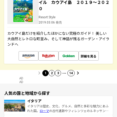
イル カウアイ島 ２０１９～２０２
０
Resort Style
2019.03.06 発売
カウアイ島だけを紹介したほかにない究極のガイド！ 美しい
大自然とレトロな町並み、そして神話が残るガーデン・アイラ
ンドへ
詳細を見る
…
1
2
3
14
AD
AD
人気の国と地域から探す
イタリア
イタリアは歴史、文化、グルメ、自然と多彩な魅力にあふ
れた国。
ローマ
の古代遺跡やフィレンツェのルネッサンス
美術、ヴェネツィアの運河など、歴史あるスポットはもち