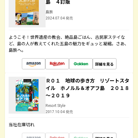
島 ４訂版
島旅
2024.07.04 発売
ようこそ！世界遺産の教会、絶品島ごはん、古民家ステイな
ど、島の人が教えてくれた五島の魅力をギュッと凝縮。さあ、
島旅へ。
詳細を見る
Ｒ０１ 地球の歩き方 リゾートスタ
イル ホノルル＆オアフ島 ２０１８
～２０１９
Resort Style
2017.10.04 発売
当社在庫切れ