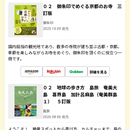
０２ 御朱印でめぐる京都のお寺 三
訂版
御朱印
2025.10.09 発売
国内屈指の観光地であり、数多の寺院が建ち並ぶ古都・京都。
季節を楽しみながらお寺をめぐり、御朱印を頂くのに役立つ一
冊です。
詳細を見る
０２ 地球の歩き方 島旅 奄美大
島 喜界島 加計呂麻島（奄美群島
１） ５訂版
島旅
2026.08.06 発売
ようこそ！ 絶景スポットから遊び方、カルチャーまで、島の