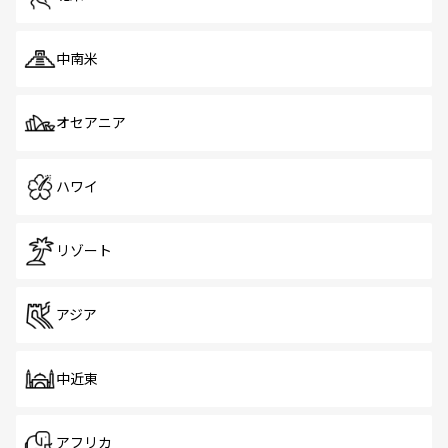
中南米
オセアニア
ハワイ
リゾート
アジア
中近東
アフリカ