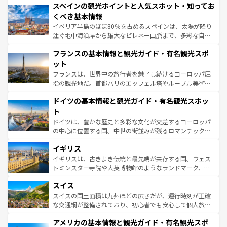
スペインの観光ポイントと人気スポット・知ってお
ろん、トスカーナの美しい田園風景やアマルフィ海岸の絶
景など、自然景観も見逃せない。観光の合間には、本場の
くべき基本情報
ピザやパスタなど、絶品のイタリア料理を堪能することも
イベリア半島のほぼ80％を占めるスペインは、太陽が降り
できる。朝目覚めてから夜眠るまで、すべての瞬間を楽し
注ぐ地中海沿岸から雄大なピレネー山脈まで、多彩な自然
ませてくれるイタリアで、忘れられない旅をしてみよう！
と文化が詰まったヨーロッパ屈指の旅行先だ。多様な地域
なお、新着のイタリア情報は
コンテンツ一覧
を参照してほ
フランスの基本情報と観光ガイド・有名観光スポ
文化が根付くこの国では、情熱的なフラメンコ、熱気あふ
しい。
れる闘牛、そして美味しいタパスが生活の一部となってい
ット
る。首都マドリードの洗練された雰囲気や、バルセロナの
フランスは、世界中の旅行者を魅了し続けるヨーロッパ屈
アートに溢れた街角から、地方では古代ローマ遺跡や中世
指の観光地だ。首都パリのエッフェル塔やルーブル美術館
の城塞都市、穏やかなビーチリゾートまで多彩な表情を見
といった象徴的なスポットから、田舎町の古風な美しさま
せる。地方によって風土や気候が異なるスペインはその個
ドイツの基本情報と観光ガイド・有名観光スポッ
で、幅広い魅力が詰まっている。華麗な宮殿、歴史的な大
性で訪れる人を魅了する。 なお、新着のスペイン情報は
コ
聖堂、美しいビーチ、そして豊かな自然が、訪れる者を心
ト
ンテンツ一覧
を参照してほしい。
から魅了する。また、フランスは美食の国としても知ら
ドイツは、豊かな歴史と多彩な文化が交差するヨーロッパ
れ、フランス料理はユネスコ無形文化遺産にも登録されて
の中心に位置する国。中世の街並みが残るロマンチック街
いる。シャンパンの発祥地であるランス、プロヴァンスの
道から、未来を先取りするようなモダンな都市まで多様な
香り高いラベンダー畑など、多彩な楽しみ方が可能だ。さ
イギリス
顔を持つこの国は、どこを歩いても飽きることがない。ベ
らに、パリ以外の地域にも魅力が溢れており、どの街角に
ルリンの文化的活気、バイエルン州のアルプスの絶景、そ
イギリスは、古きよき伝統と最先端が共存する国。ウェス
も豊かな歴史と文化が息づいている。パリ以外の個性あふ
してライン川沿いのワイン畑といった風景は必見。ビール
トミンスター寺院や大英博物館のようなランドマーク、歴
れる地方に足を運ぶとそれぞれで全く異なる文化を体験で
とソーセージを味わいながら地元の人と過ごす楽しい時間
史ある大学都市、美しい丘陵地帯や牧歌的な風景など、エ
きるだろう。 なお、新着のフランス情報は
コンテンツ一覧
スイス
は、お酒好きな人にはぜひ体験してほしい。 なお、新着の
リアごとに異なる魅力がある。また、優雅なアフタヌーン
を参照してほしい。
ドイツ情報は
コンテンツ一覧
を参照してほしい。
ティー、ビール好きにはたまらない英国パブ、サッカー観
スイスの国土面積は九州ほどの広さだが、運行時刻が正確
戦など、本場だからこそできる体験も豊富。イギリスを旅
な交通網が整備されており、初心者でも安心して個人旅行
して楽しみつくそう。 なお、新着のイギリス情報は
コンテ
を楽しめる。日本同様に時刻表どおりの旅が可能だ。中世
アメリカの基本情報と観光ガイド・有名観光スポ
ンツ一覧
を参照してほしい。
の建物がそのまま残る町や、スイスならではのユニークな