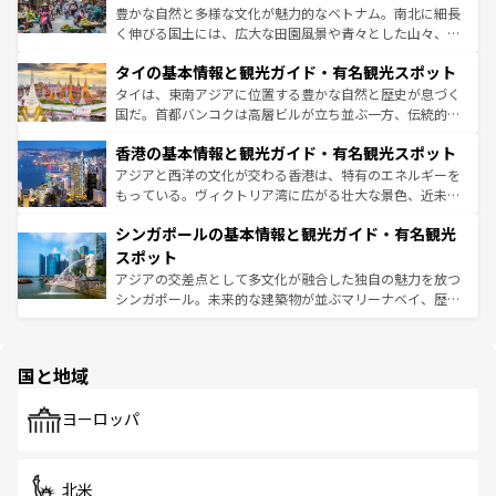
照してほしい。
まで、さまざまな韓国料理が待っている。夜には、韓国な
豊かな自然と多様な文化が魅力的なベトナム。南北に細長
らではのナイトライフも堪能できる。あたたかいホスピタ
く伸びる国土には、広大な田園風景や青々とした山々、世
リティに包まれながら、韓国の多彩な魅力を心ゆくまで味
界遺産に登録された壮大な自然景観が点在し、都市部では
わってみてほしい。 なお、新着の韓国情報は
コンテンツ一
タイの基本情報と観光ガイド・有名観光スポット
急速な発展と共に伝統が息づく。ハノイの古い町並みやホ
覧
を参照してほしい。
ーチミン市のフランス統治時代の建物も、独特の雰囲気を
タイは、東南アジアに位置する豊かな自然と歴史が息づく
醸し出している。また、バラエティの豊かさとおいしさで
国だ。首都バンコクは高層ビルが立ち並ぶ一方、伝統的な
世界中の食通を魅了してやまないベトナム料理も魅力のひ
寺院や市場がいたるところに点在し、古きよき文化と現代
香港の基本情報と観光ガイド・有名観光スポット
とつ。フォーやバインミー、ベトナムコーヒーなどは、ぜ
の活気が交差している。北部ではチェンマイなどの山岳地
ひ現地で味わいたい。どの地域を訪れてもあたたかい人々
帯で自然と触れ合い、南部ではプーケットやクラビの美し
アジアと西洋の文化が交わる香港は、特有のエネルギーを
が旅行者を迎えてくれるので、きっと忘れられない旅にな
いビーチでリゾート気分を楽しむことができる。タイ料理
もっている。ヴィクトリア湾に広がる壮大な景色、近未来
るはずだ。 なお、新着のベトナム情報は
コンテンツ一覧
を
は世界的に有名で、屋台から高級レストランまで味覚を刺
的なアートスポット、そして歴史と現代が融合した町並
参照してほしい。
シンガポールの基本情報と観光ガイド・有名観光
激する。気候は一年中温暖で、どの季節にも異なる楽しみ
み、どこを訪れても感動するはず。観光スポットが密集し
が待っている。親しみやすいタイの人々、仏教を中心とし
ており、効率よく見どころを回れるのも魅力。息をのむよ
スポット
た文化、そして多様な観光資源が、訪れる旅人を魅了し続
うな絶景から文化的な体験まで、香港を存分に楽しみ尽く
アジアの交差点として多文化が融合した独自の魅力を放つ
ける。 なお、新着のタイ情報は
コンテンツ一覧
を参照して
そう。 なお、新着の香港情報は
コンテンツ一覧
を参照して
シンガポール。未来的な建築物が並ぶマリーナベイ、歴史
ほしい。
ほしい。
と伝統を感じられるエスニックタウン、多数の緑豊かな公
園や自然保護区など、自然が調和した近代的な景観と文化
の多様性あふれるカラフルな町は、どこを歩いても新しい
国と地域
発見がある。さらに、治安のよさや充実した公共交通機関
も、旅行者にとっては魅力的なポイント。グルメも豊富
で、ホーカーズは地元の風情を楽しめる外せないスポット
ヨーロッパ
だ。訪れる人を飽きさせないシンガポールで、多様な魅力
を体感しよう。 なお、新着のシンガポール情報は
コンテン
ツ一覧
を参照してほしい。
北米