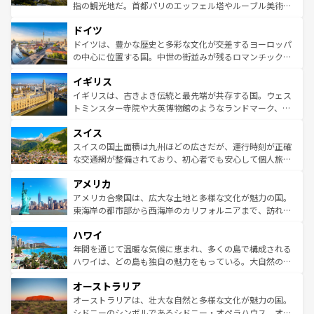
アートに溢れた街角から、地方では古代ローマ遺跡や中世
指の観光地だ。首都パリのエッフェル塔やルーブル美術館
の城塞都市、穏やかなビーチリゾートまで多彩な表情を見
といった象徴的なスポットから、田舎町の古風な美しさま
せる。地方によって風土や気候が異なるスペインはその個
ドイツ
で、幅広い魅力が詰まっている。華麗な宮殿、歴史的な大
性で訪れる人を魅了する。 なお、新着のスペイン情報は
コ
聖堂、美しいビーチ、そして豊かな自然が、訪れる者を心
ドイツは、豊かな歴史と多彩な文化が交差するヨーロッパ
ンテンツ一覧
を参照してほしい。
から魅了する。また、フランスは美食の国としても知ら
の中心に位置する国。中世の街並みが残るロマンチック街
れ、フランス料理はユネスコ無形文化遺産にも登録されて
道から、未来を先取りするようなモダンな都市まで多様な
イギリス
いる。シャンパンの発祥地であるランス、プロヴァンスの
顔を持つこの国は、どこを歩いても飽きることがない。ベ
香り高いラベンダー畑など、多彩な楽しみ方が可能だ。さ
ルリンの文化的活気、バイエルン州のアルプスの絶景、そ
イギリスは、古きよき伝統と最先端が共存する国。ウェス
らに、パリ以外の地域にも魅力が溢れており、どの街角に
してライン川沿いのワイン畑といった風景は必見。ビール
トミンスター寺院や大英博物館のようなランドマーク、歴
も豊かな歴史と文化が息づいている。パリ以外の個性あふ
とソーセージを味わいながら地元の人と過ごす楽しい時間
史ある大学都市、美しい丘陵地帯や牧歌的な風景など、エ
れる地方に足を運ぶとそれぞれで全く異なる文化を体験で
スイス
は、お酒好きな人にはぜひ体験してほしい。 なお、新着の
リアごとに異なる魅力がある。また、優雅なアフタヌーン
きるだろう。 なお、新着のフランス情報は
コンテンツ一覧
ドイツ情報は
コンテンツ一覧
を参照してほしい。
ティー、ビール好きにはたまらない英国パブ、サッカー観
スイスの国土面積は九州ほどの広さだが、運行時刻が正確
を参照してほしい。
戦など、本場だからこそできる体験も豊富。イギリスを旅
な交通網が整備されており、初心者でも安心して個人旅行
して楽しみつくそう。 なお、新着のイギリス情報は
コンテ
を楽しめる。日本同様に時刻表どおりの旅が可能だ。中世
アメリカ
ンツ一覧
を参照してほしい。
の建物がそのまま残る町や、スイスならではのユニークな
博物館もあり、アルプス観光だけでなく町歩きも満喫する
アメリカ合衆国は、広大な土地と多様な文化が魅力の国。
ことができる。国民の所得が高いため物価も高いが、旅行
東海岸の都市部から西海岸のカリフォルニアまで、訪れる
者向けの交通パス提供のサービスもあり、うまく活用すれ
場所ごとに異なる風景と体験が待っている。ニューヨーク
ハワイ
ば市内交通費無料で観光を楽しむこともできる。 なお、新
のような巨大都市は、観光、ショッピング、エンターテイ
着のスイス情報は
コンテンツ一覧
を参照してほしい。
ンメントが詰まった刺激的なスポットだ。一方、アメリカ
年間を通じて温暖な気候に恵まれ、多くの島で構成される
西部には大自然が広がり、グランドキャニオンやイエロー
ハワイは、どの島も独自の魅力をもっている。大自然の神
ストーン国立公園といった絶景が堪能できる。さらに、南
秘を感じたいなら、火山が生み出した壮大な景観を誇るハ
オーストラリア
部のニューオーリンズでは、音楽と美食が融合した独特の
ワイ島は見逃せない。また、定番の観光地といえばオアフ
文化が魅力。旅行者はアメリカの各地域で異なる魅力を楽
島だが、静かな自然を求めるならマウイ島やカウアイ島が
オーストラリアは、壮大な自然と多様な文化が魅力の国。
しみながら、その多様性と豊かな歴史を感じることができ
おすすめ。エメラルドグリーンに輝く海をはじめ、豊かな
シドニーのシンボルであるシドニー・オペラハウス、オー