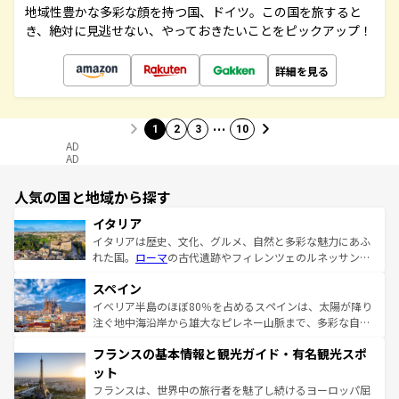
地域性豊かな多彩な顔を持つ国、ドイツ。この国を旅すると
き、絶対に見逃せない、やっておきたいことをピックアップ！
詳細を見る
…
1
2
3
10
AD
AD
人気の国と地域から探す
イタリア
イタリアは歴史、文化、グルメ、自然と多彩な魅力にあふ
れた国。
ローマ
の古代遺跡やフィレンツェのルネッサンス
美術、ヴェネツィアの運河など、歴史あるスポットはもち
スペイン
ろん、トスカーナの美しい田園風景やアマルフィ海岸の絶
景など、自然景観も見逃せない。観光の合間には、本場の
イベリア半島のほぼ80％を占めるスペインは、太陽が降り
ピザやパスタなど、絶品のイタリア料理を堪能することも
注ぐ地中海沿岸から雄大なピレネー山脈まで、多彩な自然
できる。朝目覚めてから夜眠るまで、すべての瞬間を楽し
と文化が詰まったヨーロッパ屈指の旅行先だ。多様な地域
フランスの基本情報と観光ガイド・有名観光スポ
ませてくれるイタリアで、忘れられない旅をしてみよう！
文化が根付くこの国では、情熱的なフラメンコ、熱気あふ
なお、新着のイタリア情報は
コンテンツ一覧
を参照してほ
れる闘牛、そして美味しいタパスが生活の一部となってい
ット
しい。
る。首都マドリードの洗練された雰囲気や、バルセロナの
フランスは、世界中の旅行者を魅了し続けるヨーロッパ屈