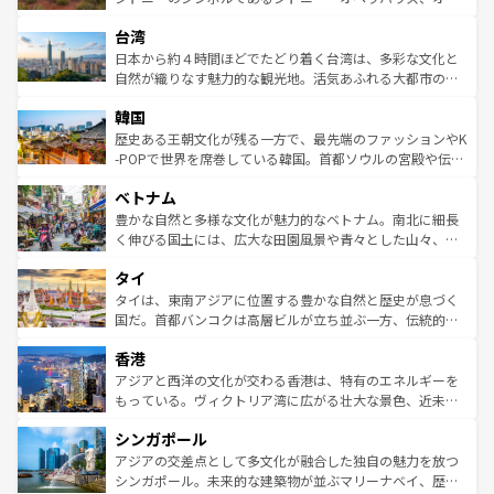
るだろう。車でのロードトリップや列車の旅も、アメリカ
文化や歴史が息づいている。「アロハスピリット」と呼ば
ストラリア東海岸北部に広がる大サンゴ礁地帯グレートバ
ならではの贅沢な旅のスタイルだ。 なお、新着のアメリカ
台湾
れるおもてなしの心で訪れる人々を迎えてくれるハワイの
リアリーフや大陸中央部にそびえるウルル（エアーズロッ
情報は
コンテンツ一覧
を参照してほしい。
人々、おいしいローカルフードやハワイアンミュージッ
ク）、タスマニアの美しい原生林やケアンズの熱帯雨林な
日本から約４時間ほどでたどり着く台湾は、多彩な文化と
ク、伝統的なフラダンスなど、すべてがハワイの魅力を彩
ど、見どころがたくさん。また、カフェやワイン、オージ
自然が織りなす魅力的な観光地。活気あふれる大都市の台
っている。訪れるたびに新しい発見と感動が待っているハ
ービーフなどの食文化も豊かで、美味しいものであふれて
北やノスタルジックな町並みが人気な九份（ジォウフェ
ワイを、存分に味わってほしい。 なお、新着のハワイ情報
韓国
いる。アクティビティも充実しており、サーフィンやダイ
ン）、静ひつな山岳地帯である台湾東部など、都市の喧騒
は
コンテンツ一覧
を参照してほしい。
ビング、ハイキングなど、アウトドア好きにはたまらな
と山間の静けさが共存しており、訪れる人に新しい発見と
歴史ある王朝文化が残る一方で、最先端のファッションやK
い。オーストラリアの多彩な魅力を存分に味わいつくそ
驚きをもたらしてくれる。また、奥深い台湾の食文化も魅
-POPで世界を席巻している韓国。首都ソウルの宮殿や伝統
う。 なお、新着のオーストラリア情報は
コンテンツ一覧
を
力で、夜市などの屋台グルメから高級料理、ヘルシーで美
家屋が並ぶエリアでは韓国の歴史と文化に浸ることがで
参照してほしい。
ベトナム
容にもいいと評判のスイーツなど、バラエティ豊かな料理
き、地方に足を延ばせば四季折々の自然美を楽しむことが
が味わえる。 なお、新着の台湾情報は
コンテンツ一覧
を参
できる。そして、キムチや焼肉、絶品のストリートフード
豊かな自然と多様な文化が魅力的なベトナム。南北に細長
照してほしい。
まで、さまざまな韓国料理が待っている。夜には、韓国な
く伸びる国土には、広大な田園風景や青々とした山々、世
らではのナイトライフも堪能できる。あたたかいホスピタ
界遺産に登録された壮大な自然景観が点在し、都市部では
タイ
リティに包まれながら、韓国の多彩な魅力を心ゆくまで味
急速な発展と共に伝統が息づく。ハノイの古い町並みやホ
わってみてほしい。 なお、新着の韓国情報は
コンテンツ一
ーチミン市のフランス統治時代の建物も、独特の雰囲気を
タイは、東南アジアに位置する豊かな自然と歴史が息づく
覧
を参照してほしい。
醸し出している。また、バラエティの豊かさとおいしさで
国だ。首都バンコクは高層ビルが立ち並ぶ一方、伝統的な
世界中の食通を魅了してやまないベトナム料理も魅力のひ
寺院や市場がいたるところに点在し、古きよき文化と現代
香港
とつ。フォーやバインミー、ベトナムコーヒーなどは、ぜ
の活気が交差している。北部ではチェンマイなどの山岳地
ひ現地で味わいたい。どの地域を訪れてもあたたかい人々
帯で自然と触れ合い、南部ではプーケットやクラビの美し
アジアと西洋の文化が交わる香港は、特有のエネルギーを
が旅行者を迎えてくれるので、きっと忘れられない旅にな
いビーチでリゾート気分を楽しむことができる。タイ料理
もっている。ヴィクトリア湾に広がる壮大な景色、近未来
るはずだ。 なお、新着のベトナム情報は
コンテンツ一覧
を
は世界的に有名で、屋台から高級レストランまで味覚を刺
的なアートスポット、そして歴史と現代が融合した町並
参照してほしい。
シンガポール
激する。気候は一年中温暖で、どの季節にも異なる楽しみ
み、どこを訪れても感動するはず。観光スポットが密集し
が待っている。親しみやすいタイの人々、仏教を中心とし
ており、効率よく見どころを回れるのも魅力。息をのむよ
アジアの交差点として多文化が融合した独自の魅力を放つ
た文化、そして多様な観光資源が、訪れる旅人を魅了し続
うな絶景から文化的な体験まで、香港を存分に楽しみ尽く
シンガポール。未来的な建築物が並ぶマリーナベイ、歴史