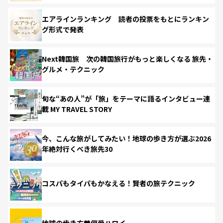
エアラインランキング 読者の投票をもとにランキン
グ形式で発表
Next韓国旅 次の韓国旅行がもっと楽しくなる 旅先・
グルメ・テクニック
旬な“あの人”が「旅」をテーマに語るインタビュー連
載 MY TRAVEL STORY
今、こんな旅がしてみたい！地球の歩き方が選ぶ2026
年絶対行くべき旅先30
コスパもタイパもかなえる！賢者の旅テクニック