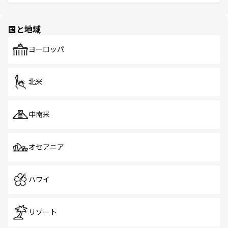
ける。 なお、新着のタイ情報は
コンテンツ一覧
を参照して
そう。 なお、新着の香港情報は
コンテンツ一覧
を参照して
と伝統を感じられるエスニックタウン、多数の緑豊かな公
ほしい。
ほしい。
園や自然保護区など、自然が調和した近代的な景観と文化
の多様性あふれるカラフルな町は、どこを歩いても新しい
国と地域
発見がある。さらに、治安のよさや充実した公共交通機関
も、旅行者にとっては魅力的なポイント。グルメも豊富
で、ホーカーズは地元の風情を楽しめる外せないスポット
ヨーロッパ
だ。訪れる人を飽きさせないシンガポールで、多様な魅力
を体感しよう。 なお、新着のシンガポール情報は
コンテン
ツ一覧
を参照してほしい。
北米
中南米
オセアニア
ハワイ
リゾート