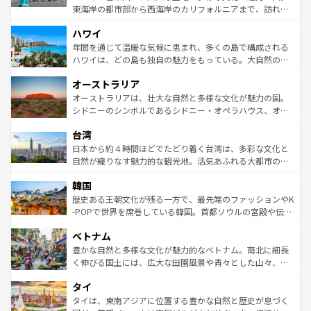
者向けの交通パス提供のサービスもあり、うまく活用すれ
東海岸の都市部から西海岸のカリフォルニアまで、訪れる
ば市内交通費無料で観光を楽しむこともできる。 なお、新
場所ごとに異なる風景と体験が待っている。ニューヨーク
着のスイス情報は
コンテンツ一覧
を参照してほしい。
ハワイ
のような巨大都市は、観光、ショッピング、エンターテイ
ンメントが詰まった刺激的なスポットだ。一方、アメリカ
年間を通じて温暖な気候に恵まれ、多くの島で構成される
西部には大自然が広がり、グランドキャニオンやイエロー
ハワイは、どの島も独自の魅力をもっている。大自然の神
ストーン国立公園といった絶景が堪能できる。さらに、南
秘を感じたいなら、火山が生み出した壮大な景観を誇るハ
オーストラリア
部のニューオーリンズでは、音楽と美食が融合した独特の
ワイ島は見逃せない。また、定番の観光地といえばオアフ
文化が魅力。旅行者はアメリカの各地域で異なる魅力を楽
島だが、静かな自然を求めるならマウイ島やカウアイ島が
オーストラリアは、壮大な自然と多様な文化が魅力の国。
しみながら、その多様性と豊かな歴史を感じることができ
おすすめ。エメラルドグリーンに輝く海をはじめ、豊かな
シドニーのシンボルであるシドニー・オペラハウス、オー
るだろう。車でのロードトリップや列車の旅も、アメリカ
文化や歴史が息づいている。「アロハスピリット」と呼ば
ストラリア東海岸北部に広がる大サンゴ礁地帯グレートバ
ならではの贅沢な旅のスタイルだ。 なお、新着のアメリカ
台湾
れるおもてなしの心で訪れる人々を迎えてくれるハワイの
リアリーフや大陸中央部にそびえるウルル（エアーズロッ
情報は
コンテンツ一覧
を参照してほしい。
人々、おいしいローカルフードやハワイアンミュージッ
ク）、タスマニアの美しい原生林やケアンズの熱帯雨林な
日本から約４時間ほどでたどり着く台湾は、多彩な文化と
ク、伝統的なフラダンスなど、すべてがハワイの魅力を彩
ど、見どころがたくさん。また、カフェやワイン、オージ
自然が織りなす魅力的な観光地。活気あふれる大都市の台
っている。訪れるたびに新しい発見と感動が待っているハ
ービーフなどの食文化も豊かで、美味しいものであふれて
北やノスタルジックな町並みが人気な九份（ジォウフェ
ワイを、存分に味わってほしい。 なお、新着のハワイ情報
韓国
いる。アクティビティも充実しており、サーフィンやダイ
ン）、静ひつな山岳地帯である台湾東部など、都市の喧騒
は
コンテンツ一覧
を参照してほしい。
ビング、ハイキングなど、アウトドア好きにはたまらな
と山間の静けさが共存しており、訪れる人に新しい発見と
歴史ある王朝文化が残る一方で、最先端のファッションやK
い。オーストラリアの多彩な魅力を存分に味わいつくそ
驚きをもたらしてくれる。また、奥深い台湾の食文化も魅
-POPで世界を席巻している韓国。首都ソウルの宮殿や伝統
う。 なお、新着のオーストラリア情報は
コンテンツ一覧
を
力で、夜市などの屋台グルメから高級料理、ヘルシーで美
家屋が並ぶエリアでは韓国の歴史と文化に浸ることがで
参照してほしい。
ベトナム
容にもいいと評判のスイーツなど、バラエティ豊かな料理
き、地方に足を延ばせば四季折々の自然美を楽しむことが
が味わえる。 なお、新着の台湾情報は
コンテンツ一覧
を参
できる。そして、キムチや焼肉、絶品のストリートフード
豊かな自然と多様な文化が魅力的なベトナム。南北に細長
照してほしい。
まで、さまざまな韓国料理が待っている。夜には、韓国な
く伸びる国土には、広大な田園風景や青々とした山々、世
らではのナイトライフも堪能できる。あたたかいホスピタ
界遺産に登録された壮大な自然景観が点在し、都市部では
タイ
リティに包まれながら、韓国の多彩な魅力を心ゆくまで味
急速な発展と共に伝統が息づく。ハノイの古い町並みやホ
わってみてほしい。 なお、新着の韓国情報は
コンテンツ一
ーチミン市のフランス統治時代の建物も、独特の雰囲気を
タイは、東南アジアに位置する豊かな自然と歴史が息づく