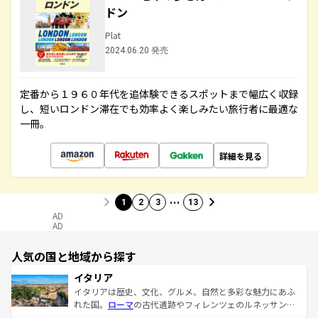
ドン
Plat
2024.06.20 発売
定番から１９６０年代を追体験できるスポットまで幅広く収録
し、短いロンドン滞在でも効率よく楽しみたい旅行者に最適な
一冊。
詳細を見る
…
1
2
3
13
AD
AD
人気の国と地域から探す
イタリア
イタリアは歴史、文化、グルメ、自然と多彩な魅力にあふ
れた国。
ローマ
の古代遺跡やフィレンツェのルネッサンス
美術、ヴェネツィアの運河など、歴史あるスポットはもち