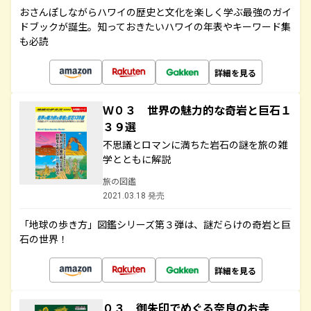
おさんぽしながらハワイの歴史と文化を楽しく学ぶ最強のガイ
ドブックが誕生。知っておきたいハワイの年表やキーワード集
も必読
詳細を見る
Ｗ０３ 世界の魅力的な奇岩と巨石１
３９選
不思議とロマンに満ちた岩石の謎を旅の雑
学とともに解説
旅の図鑑
2021.03.18 発売
「地球の歩き方」図鑑シリーズ第３弾は、謎だらけの奇岩と巨
石の世界！
詳細を見る
０３ 御朱印でめぐる奈良のお寺