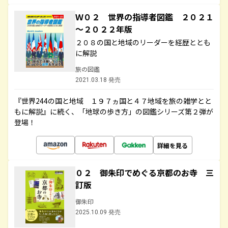
Ｗ０２ 世界の指導者図鑑 ２０２１
～２０２２年版
２０８の国と地域のリーダーを経歴ととも
に解説
旅の図鑑
2021.03.18 発売
『世界244の国と地域 １９７ヵ国と４７地域を旅の雑学とと
もに解説』に続く、「地球の歩き方」の図鑑シリーズ第２弾が
登場！
詳細を見る
０２ 御朱印でめぐる京都のお寺 三
訂版
御朱印
2025.10.09 発売