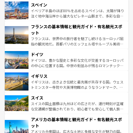
スペイン
ろん、トスカーナの美しい田園風景やアマルフィ海岸の絶
景など、自然景観も見逃せない。観光の合間には、本場の
イベリア半島のほぼ80％を占めるスペインは、太陽が降り
ピザやパスタなど、絶品のイタリア料理を堪能することも
注ぐ地中海沿岸から雄大なピレネー山脈まで、多彩な自然
できる。朝目覚めてから夜眠るまで、すべての瞬間を楽し
と文化が詰まったヨーロッパ屈指の旅行先だ。多様な地域
フランスの基本情報と観光ガイド・有名観光スポ
ませてくれるイタリアで、忘れられない旅をしてみよう！
文化が根付くこの国では、情熱的なフラメンコ、熱気あふ
なお、新着のイタリア情報は
コンテンツ一覧
を参照してほ
れる闘牛、そして美味しいタパスが生活の一部となってい
ット
しい。
る。首都マドリードの洗練された雰囲気や、バルセロナの
フランスは、世界中の旅行者を魅了し続けるヨーロッパ屈
アートに溢れた街角から、地方では古代ローマ遺跡や中世
指の観光地だ。首都パリのエッフェル塔やルーブル美術館
の城塞都市、穏やかなビーチリゾートまで多彩な表情を見
といった象徴的なスポットから、田舎町の古風な美しさま
せる。地方によって風土や気候が異なるスペインはその個
ドイツ
で、幅広い魅力が詰まっている。華麗な宮殿、歴史的な大
性で訪れる人を魅了する。 なお、新着のスペイン情報は
コ
聖堂、美しいビーチ、そして豊かな自然が、訪れる者を心
ドイツは、豊かな歴史と多彩な文化が交差するヨーロッパ
ンテンツ一覧
を参照してほしい。
から魅了する。また、フランスは美食の国としても知ら
の中心に位置する国。中世の街並みが残るロマンチック街
れ、フランス料理はユネスコ無形文化遺産にも登録されて
道から、未来を先取りするようなモダンな都市まで多様な
イギリス
いる。シャンパンの発祥地であるランス、プロヴァンスの
顔を持つこの国は、どこを歩いても飽きることがない。ベ
香り高いラベンダー畑など、多彩な楽しみ方が可能だ。さ
ルリンの文化的活気、バイエルン州のアルプスの絶景、そ
イギリスは、古きよき伝統と最先端が共存する国。ウェス
らに、パリ以外の地域にも魅力が溢れており、どの街角に
してライン川沿いのワイン畑といった風景は必見。ビール
トミンスター寺院や大英博物館のようなランドマーク、歴
も豊かな歴史と文化が息づいている。パリ以外の個性あふ
とソーセージを味わいながら地元の人と過ごす楽しい時間
史ある大学都市、美しい丘陵地帯や牧歌的な風景など、エ
れる地方に足を運ぶとそれぞれで全く異なる文化を体験で
スイス
は、お酒好きな人にはぜひ体験してほしい。 なお、新着の
リアごとに異なる魅力がある。また、優雅なアフタヌーン
きるだろう。 なお、新着のフランス情報は
コンテンツ一覧
ドイツ情報は
コンテンツ一覧
を参照してほしい。
ティー、ビール好きにはたまらない英国パブ、サッカー観
スイスの国土面積は九州ほどの広さだが、運行時刻が正確
を参照してほしい。
戦など、本場だからこそできる体験も豊富。イギリスを旅
な交通網が整備されており、初心者でも安心して個人旅行
して楽しみつくそう。 なお、新着のイギリス情報は
コンテ
を楽しめる。日本同様に時刻表どおりの旅が可能だ。中世
アメリカの基本情報と観光ガイド・有名観光スポ
ンツ一覧
を参照してほしい。
の建物がそのまま残る町や、スイスならではのユニークな
博物館もあり、アルプス観光だけでなく町歩きも満喫する
ット
ことができる。国民の所得が高いため物価も高いが、旅行
アメリカ合衆国は、広大な土地と多様な文化が魅力の国。