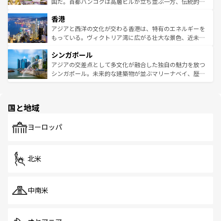
覧
を参照してほしい。
醸し出している。また、バラエティの豊かさとおいしさで
国だ。首都バンコクは高層ビルが立ち並ぶ一方、伝統的な
世界中の食通を魅了してやまないベトナム料理も魅力のひ
寺院や市場がいたるところに点在し、古きよき文化と現代
香港
とつ。フォーやバインミー、ベトナムコーヒーなどは、ぜ
の活気が交差している。北部ではチェンマイなどの山岳地
ひ現地で味わいたい。どの地域を訪れてもあたたかい人々
帯で自然と触れ合い、南部ではプーケットやクラビの美し
アジアと西洋の文化が交わる香港は、特有のエネルギーを
が旅行者を迎えてくれるので、きっと忘れられない旅にな
いビーチでリゾート気分を楽しむことができる。タイ料理
もっている。ヴィクトリア湾に広がる壮大な景色、近未来
るはずだ。 なお、新着のベトナム情報は
コンテンツ一覧
を
は世界的に有名で、屋台から高級レストランまで味覚を刺
的なアートスポット、そして歴史と現代が融合した町並
参照してほしい。
シンガポール
激する。気候は一年中温暖で、どの季節にも異なる楽しみ
み、どこを訪れても感動するはず。観光スポットが密集し
が待っている。親しみやすいタイの人々、仏教を中心とし
ており、効率よく見どころを回れるのも魅力。息をのむよ
アジアの交差点として多文化が融合した独自の魅力を放つ
た文化、そして多様な観光資源が、訪れる旅人を魅了し続
うな絶景から文化的な体験まで、香港を存分に楽しみ尽く
シンガポール。未来的な建築物が並ぶマリーナベイ、歴史
ける。 なお、新着のタイ情報は
コンテンツ一覧
を参照して
そう。 なお、新着の香港情報は
コンテンツ一覧
を参照して
と伝統を感じられるエスニックタウン、多数の緑豊かな公
ほしい。
ほしい。
園や自然保護区など、自然が調和した近代的な景観と文化
の多様性あふれるカラフルな町は、どこを歩いても新しい
国と地域
発見がある。さらに、治安のよさや充実した公共交通機関
も、旅行者にとっては魅力的なポイント。グルメも豊富
で、ホーカーズは地元の風情を楽しめる外せないスポット
ヨーロッパ
だ。訪れる人を飽きさせないシンガポールで、多様な魅力
を体感しよう。 なお、新着のシンガポール情報は
コンテン
ツ一覧
を参照してほしい。
北米
中南米