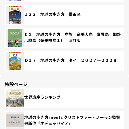
Ｊ３３ 地球の歩き方 墨田区
０２ 地球の歩き方 島旅 奄美大島 喜界島 加計
呂麻島（奄美群島１） ５訂版
Ｄ１７ 地球の歩き方 タイ ２０２７～２０２８
特設ページ
世界遺産ランキング
地球の歩き方 meets クリストファー・ノーラン監督
最新作『オデュッセイア』