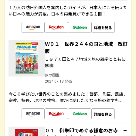
１万人の訪日外国人を案内したガイドが、日本人にこそ伝えた
い日本の魅力が満載。日本の再発見ができる１冊！
詳細を見る
Ｗ０１ 世界２４４の国と地域 改訂
版
１９７ヵ国と４７地域を旅の雑学とともに
解説
旅の図鑑
2024.07.18 発売
今こそ学びたい世界のことを集めました！首都、言語、民族、
宗教、特長、現地の挨拶、誰かに話したくなる旅の雑学も。
詳細を見る
０１ 御朱印でめぐる鎌倉のお寺 三