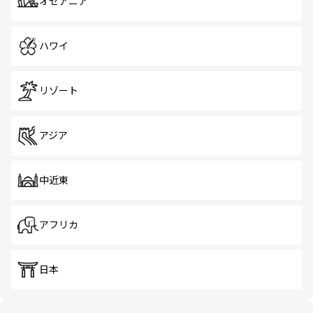
オセアニア
ハワイ
リゾート
アジア
中近東
アフリカ
日本