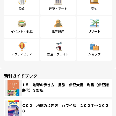
飲食
建築・アート
宿泊
イベント・観戦
世界遺産
リゾート
アクティビティ
鉄道・フライト
ショップ
新刊ガイドブック
１５ 地球の歩き方 島旅 伊豆大島 利島（伊豆諸
島①）３訂版
Ｃ０２ 地球の歩き方 ハワイ島 ２０２７～２０２
８