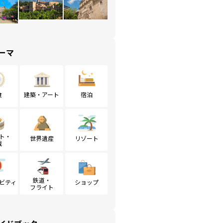
ーマ
食
建築・アート
宿泊
ト・
世界遺産
リゾート
戦
鉄道・
ビティ
ショップ
フライト