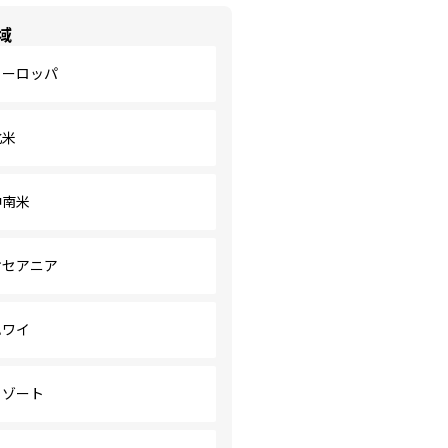
域
ヨーロッパ
北米
中南米
オセアニア
ハワイ
リゾート