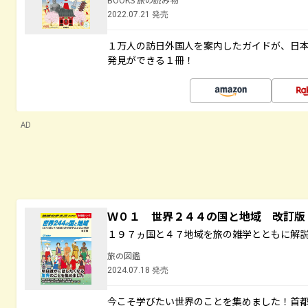
2022.07.21 発売
１万人の訪日外国人を案内したガイドが、日
発見ができる１冊！
AD
Ｗ０１ 世界２４４の国と地域 改訂版
１９７ヵ国と４７地域を旅の雑学とともに解
旅の図鑑
2024.07.18 発売
今こそ学びたい世界のことを集めました！首