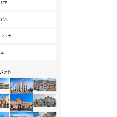
アジア
中近東
アフリカ
日本
ポット