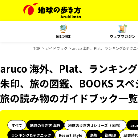
国と地域
ウェブマガジン
TOP
ガイドブック
aruco 海外、Plat、ランキング&
aruco 海外、Plat、ランキ
朱印、旅の図鑑、BOOKS スペ
旅の読み物のガイドブック一覧
すべて
地球の歩き方 海外
地球の歩き方 Jシリーズ（国内）
aru
ランキング&テクニック
Resort Style
島旅
御朱印
歴史時