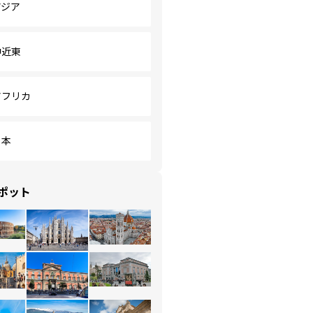
アジア
中近東
アフリカ
日本
ポット