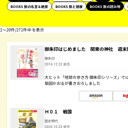
BOOKS 旅の名言＆絶景
BOOKS 旅と健康
BOOKS 旅の読み物
1〜20件/271件中 を表示
御朱印はじめました 関東の神社 週末
御朱印
2016.12.22 発売
大ヒット「地球の歩き方 御朱印シリーズ」で
柴田かおるが書きおろしました
Ｈ０１ 戦国
歴史時代
2025.10.23 発売