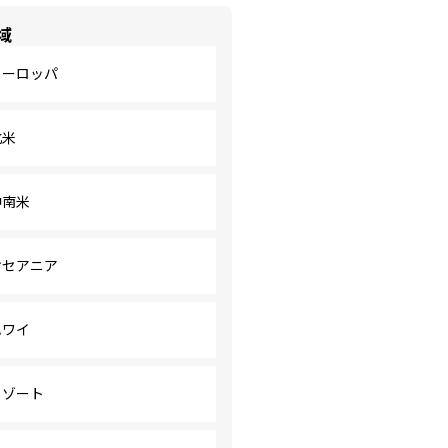
域
ヨーロッパ
北米
中南米
オセアニア
ハワイ
リゾート