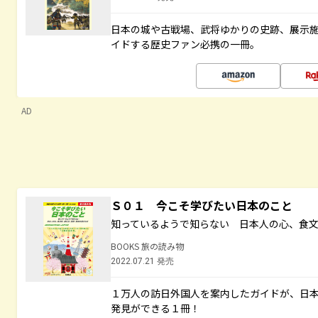
日本の城や古戦場、武将ゆかりの史跡、展示
イドする歴史ファン必携の一冊。
AD
Ｓ０１ 今こそ学びたい日本のこと
知っているようで知らない 日本人の心、食
BOOKS 旅の読み物
2022.07.21 発売
１万人の訪日外国人を案内したガイドが、日
発見ができる１冊！