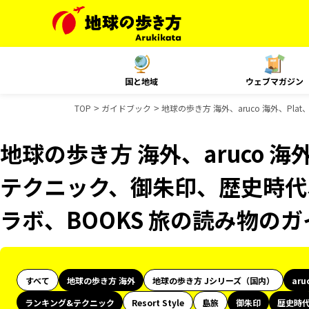
国と地域
ウェブマガジン
TOP
ガイドブック
地球の歩き方 海外、aruco 海外、P
地球の歩き方 海外、aruco 海
テクニック、御朱印、歴史時代、
ラボ、BOOKS 旅の読み物の
すべて
地球の歩き方 海外
地球の歩き方 Jシリーズ（国内）
aru
ランキング&テクニック
Resort Style
島旅
御朱印
歴史時