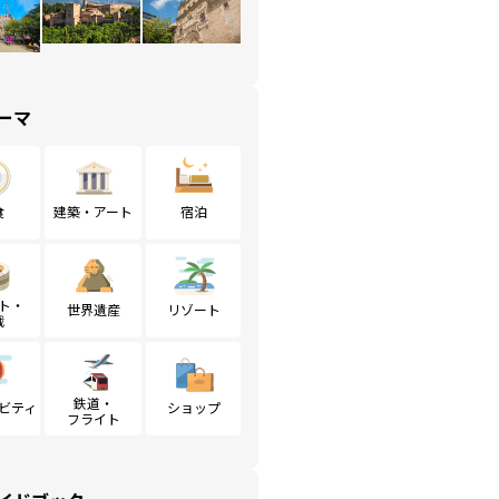
ーマ
食
建築・アート
宿泊
ト・
世界遺産
リゾート
戦
鉄道・
ビティ
ショップ
フライト