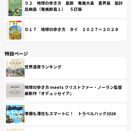
０２ 地球の歩き方 島旅 奄美大島 喜界島 加計
呂麻島（奄美群島１） ５訂版
Ｄ１７ 地球の歩き方 タイ ２０２７～２０２８
特設ページ
世界遺産ランキング
地球の歩き方 meets クリストファー・ノーラン監督
最新作『オデュッセイア』
準備も滞在もスマートに！ トラベルハック2026