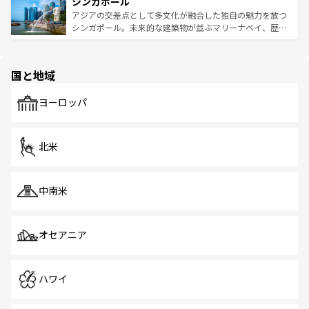
参照してほしい。
シンガポール
激する。気候は一年中温暖で、どの季節にも異なる楽しみ
み、どこを訪れても感動するはず。観光スポットが密集し
が待っている。親しみやすいタイの人々、仏教を中心とし
ており、効率よく見どころを回れるのも魅力。息をのむよ
アジアの交差点として多文化が融合した独自の魅力を放つ
た文化、そして多様な観光資源が、訪れる旅人を魅了し続
うな絶景から文化的な体験まで、香港を存分に楽しみ尽く
シンガポール。未来的な建築物が並ぶマリーナベイ、歴史
ける。 なお、新着のタイ情報は
コンテンツ一覧
を参照して
そう。 なお、新着の香港情報は
コンテンツ一覧
を参照して
と伝統を感じられるエスニックタウン、多数の緑豊かな公
ほしい。
ほしい。
園や自然保護区など、自然が調和した近代的な景観と文化
の多様性あふれるカラフルな町は、どこを歩いても新しい
国と地域
発見がある。さらに、治安のよさや充実した公共交通機関
も、旅行者にとっては魅力的なポイント。グルメも豊富
で、ホーカーズは地元の風情を楽しめる外せないスポット
ヨーロッパ
だ。訪れる人を飽きさせないシンガポールで、多様な魅力
を体感しよう。 なお、新着のシンガポール情報は
コンテン
ツ一覧
を参照してほしい。
北米
中南米
オセアニア
ハワイ