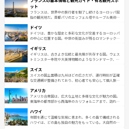
フランスの基本情報と観光ガイド・有名観光スポ
ませてくれるイタリアで、忘れられない旅をしてみよう！
文化が根付くこの国では、情熱的なフラメンコ、熱気あふ
なお、新着のイタリア情報は
コンテンツ一覧
を参照してほ
れる闘牛、そして美味しいタパスが生活の一部となってい
ット
しい。
る。首都マドリードの洗練された雰囲気や、バルセロナの
フランスは、世界中の旅行者を魅了し続けるヨーロッパ屈
アートに溢れた街角から、地方では古代ローマ遺跡や中世
指の観光地だ。首都パリのエッフェル塔やルーブル美術館
の城塞都市、穏やかなビーチリゾートまで多彩な表情を見
といった象徴的なスポットから、田舎町の古風な美しさま
せる。地方によって風土や気候が異なるスペインはその個
ドイツ
で、幅広い魅力が詰まっている。華麗な宮殿、歴史的な大
性で訪れる人を魅了する。 なお、新着のスペイン情報は
コ
聖堂、美しいビーチ、そして豊かな自然が、訪れる者を心
ドイツは、豊かな歴史と多彩な文化が交差するヨーロッパ
ンテンツ一覧
を参照してほしい。
から魅了する。また、フランスは美食の国としても知ら
の中心に位置する国。中世の街並みが残るロマンチック街
れ、フランス料理はユネスコ無形文化遺産にも登録されて
道から、未来を先取りするようなモダンな都市まで多様な
イギリス
いる。シャンパンの発祥地であるランス、プロヴァンスの
顔を持つこの国は、どこを歩いても飽きることがない。ベ
香り高いラベンダー畑など、多彩な楽しみ方が可能だ。さ
ルリンの文化的活気、バイエルン州のアルプスの絶景、そ
イギリスは、古きよき伝統と最先端が共存する国。ウェス
らに、パリ以外の地域にも魅力が溢れており、どの街角に
してライン川沿いのワイン畑といった風景は必見。ビール
トミンスター寺院や大英博物館のようなランドマーク、歴
も豊かな歴史と文化が息づいている。パリ以外の個性あふ
とソーセージを味わいながら地元の人と過ごす楽しい時間
史ある大学都市、美しい丘陵地帯や牧歌的な風景など、エ
れる地方に足を運ぶとそれぞれで全く異なる文化を体験で
スイス
は、お酒好きな人にはぜひ体験してほしい。 なお、新着の
リアごとに異なる魅力がある。また、優雅なアフタヌーン
きるだろう。 なお、新着のフランス情報は
コンテンツ一覧
ドイツ情報は
コンテンツ一覧
を参照してほしい。
ティー、ビール好きにはたまらない英国パブ、サッカー観
スイスの国土面積は九州ほどの広さだが、運行時刻が正確
を参照してほしい。
戦など、本場だからこそできる体験も豊富。イギリスを旅
な交通網が整備されており、初心者でも安心して個人旅行
して楽しみつくそう。 なお、新着のイギリス情報は
コンテ
を楽しめる。日本同様に時刻表どおりの旅が可能だ。中世
アメリカ
ンツ一覧
を参照してほしい。
の建物がそのまま残る町や、スイスならではのユニークな
博物館もあり、アルプス観光だけでなく町歩きも満喫する
アメリカ合衆国は、広大な土地と多様な文化が魅力の国。
ことができる。国民の所得が高いため物価も高いが、旅行
東海岸の都市部から西海岸のカリフォルニアまで、訪れる
者向けの交通パス提供のサービスもあり、うまく活用すれ
場所ごとに異なる風景と体験が待っている。ニューヨーク
ハワイ
ば市内交通費無料で観光を楽しむこともできる。 なお、新
のような巨大都市は、観光、ショッピング、エンターテイ
着のスイス情報は
コンテンツ一覧
を参照してほしい。
ンメントが詰まった刺激的なスポットだ。一方、アメリカ
年間を通じて温暖な気候に恵まれ、多くの島で構成される
西部には大自然が広がり、グランドキャニオンやイエロー
ハワイは、どの島も独自の魅力をもっている。大自然の神
ストーン国立公園といった絶景が堪能できる。さらに、南
秘を感じたいなら、火山が生み出した壮大な景観を誇るハ