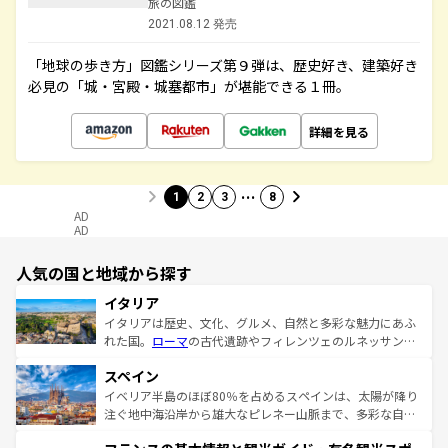
旅の図鑑
2021.08.12 発売
「地球の歩き方」図鑑シリーズ第９弾は、歴史好き、建築好き
必見の「城・宮殿・城塞都市」が堪能できる１冊。
詳細を見る
…
1
2
3
8
AD
AD
人気の国と地域から探す
イタリア
イタリアは歴史、文化、グルメ、自然と多彩な魅力にあふ
れた国。
ローマ
の古代遺跡やフィレンツェのルネッサンス
美術、ヴェネツィアの運河など、歴史あるスポットはもち
スペイン
ろん、トスカーナの美しい田園風景やアマルフィ海岸の絶
景など、自然景観も見逃せない。観光の合間には、本場の
イベリア半島のほぼ80％を占めるスペインは、太陽が降り
ピザやパスタなど、絶品のイタリア料理を堪能することも
注ぐ地中海沿岸から雄大なピレネー山脈まで、多彩な自然
できる。朝目覚めてから夜眠るまで、すべての瞬間を楽し
と文化が詰まったヨーロッパ屈指の旅行先だ。多様な地域