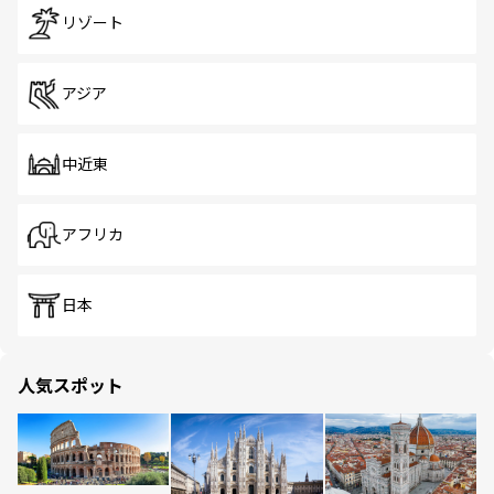
リゾート
アジア
中近東
アフリカ
日本
人気スポット