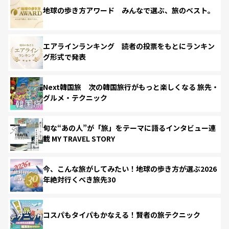
地球の歩き方アワード みんなで選ぶ、旅のベスト。
エアラインランキング 読者の投票をもとにランキン
グ形式で発表
Next韓国旅 次の韓国旅行がもっと楽しくなる 旅先・
グルメ・テクニック
旬な“あの人”が「旅」をテーマに語るインタビュー連
載 MY TRAVEL STORY
今、こんな旅がしてみたい！地球の歩き方が選ぶ2026
年絶対行くべき旅先30
コスパもタイパもかなえる！賢者の旅テクニック