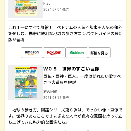
Plat
2024.07.04 発売
これ１冊にすべて凝縮！ ベトナムの人気４都市＋人気の郊外
を楽しむ、携帯に便利な地球の歩き方コンパクトガイドの最新
版が登場
詳細を見る
Ｗ０８ 世界のすごい巨像
巨仏・巨神・巨人。一度は訪れたい愛すべ
き巨大造形を解説
旅の図鑑
2021.08.12 発売
「地球の歩き方」図鑑シリーズ第８弾は、でっかい像・巨像で
す。世界のあちこちでさまざまな人々が色々な意図を持って立
ち上げてきた魅力的な巨像たち。