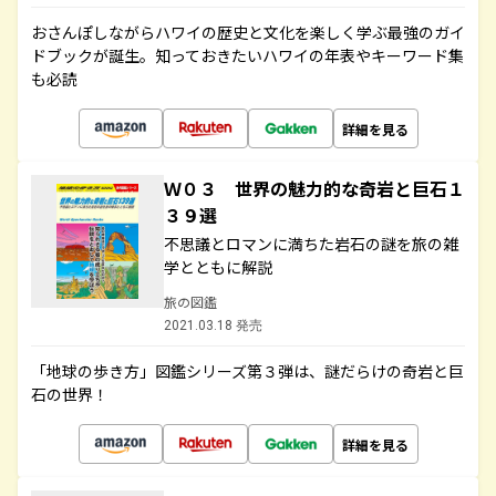
おさんぽしながらハワイの歴史と文化を楽しく学ぶ最強のガイ
ドブックが誕生。知っておきたいハワイの年表やキーワード集
も必読
詳細を見る
Ｗ０３ 世界の魅力的な奇岩と巨石１
３９選
不思議とロマンに満ちた岩石の謎を旅の雑
学とともに解説
旅の図鑑
2021.03.18 発売
「地球の歩き方」図鑑シリーズ第３弾は、謎だらけの奇岩と巨
石の世界！
詳細を見る