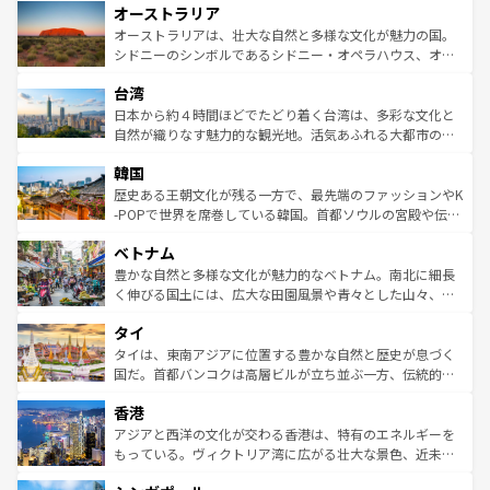
オーストラリア
部のニューオーリンズでは、音楽と美食が融合した独特の
ワイ島は見逃せない。また、定番の観光地といえばオアフ
文化が魅力。旅行者はアメリカの各地域で異なる魅力を楽
島だが、静かな自然を求めるならマウイ島やカウアイ島が
オーストラリアは、壮大な自然と多様な文化が魅力の国。
しみながら、その多様性と豊かな歴史を感じることができ
おすすめ。エメラルドグリーンに輝く海をはじめ、豊かな
シドニーのシンボルであるシドニー・オペラハウス、オー
るだろう。車でのロードトリップや列車の旅も、アメリカ
文化や歴史が息づいている。「アロハスピリット」と呼ば
ストラリア東海岸北部に広がる大サンゴ礁地帯グレートバ
ならではの贅沢な旅のスタイルだ。 なお、新着のアメリカ
台湾
れるおもてなしの心で訪れる人々を迎えてくれるハワイの
リアリーフや大陸中央部にそびえるウルル（エアーズロッ
情報は
コンテンツ一覧
を参照してほしい。
人々、おいしいローカルフードやハワイアンミュージッ
ク）、タスマニアの美しい原生林やケアンズの熱帯雨林な
日本から約４時間ほどでたどり着く台湾は、多彩な文化と
ク、伝統的なフラダンスなど、すべてがハワイの魅力を彩
ど、見どころがたくさん。また、カフェやワイン、オージ
自然が織りなす魅力的な観光地。活気あふれる大都市の台
っている。訪れるたびに新しい発見と感動が待っているハ
ービーフなどの食文化も豊かで、美味しいものであふれて
北やノスタルジックな町並みが人気な九份（ジォウフェ
ワイを、存分に味わってほしい。 なお、新着のハワイ情報
韓国
いる。アクティビティも充実しており、サーフィンやダイ
ン）、静ひつな山岳地帯である台湾東部など、都市の喧騒
は
コンテンツ一覧
を参照してほしい。
ビング、ハイキングなど、アウトドア好きにはたまらな
と山間の静けさが共存しており、訪れる人に新しい発見と
歴史ある王朝文化が残る一方で、最先端のファッションやK
い。オーストラリアの多彩な魅力を存分に味わいつくそ
驚きをもたらしてくれる。また、奥深い台湾の食文化も魅
-POPで世界を席巻している韓国。首都ソウルの宮殿や伝統
う。 なお、新着のオーストラリア情報は
コンテンツ一覧
を
力で、夜市などの屋台グルメから高級料理、ヘルシーで美
家屋が並ぶエリアでは韓国の歴史と文化に浸ることがで
参照してほしい。
ベトナム
容にもいいと評判のスイーツなど、バラエティ豊かな料理
き、地方に足を延ばせば四季折々の自然美を楽しむことが
が味わえる。 なお、新着の台湾情報は
コンテンツ一覧
を参
できる。そして、キムチや焼肉、絶品のストリートフード
豊かな自然と多様な文化が魅力的なベトナム。南北に細長
照してほしい。
まで、さまざまな韓国料理が待っている。夜には、韓国な
く伸びる国土には、広大な田園風景や青々とした山々、世
らではのナイトライフも堪能できる。あたたかいホスピタ
界遺産に登録された壮大な自然景観が点在し、都市部では
タイ
リティに包まれながら、韓国の多彩な魅力を心ゆくまで味
急速な発展と共に伝統が息づく。ハノイの古い町並みやホ
わってみてほしい。 なお、新着の韓国情報は
コンテンツ一
ーチミン市のフランス統治時代の建物も、独特の雰囲気を
タイは、東南アジアに位置する豊かな自然と歴史が息づく
覧
を参照してほしい。
醸し出している。また、バラエティの豊かさとおいしさで
国だ。首都バンコクは高層ビルが立ち並ぶ一方、伝統的な
世界中の食通を魅了してやまないベトナム料理も魅力のひ
寺院や市場がいたるところに点在し、古きよき文化と現代
香港
とつ。フォーやバインミー、ベトナムコーヒーなどは、ぜ
の活気が交差している。北部ではチェンマイなどの山岳地
ひ現地で味わいたい。どの地域を訪れてもあたたかい人々
帯で自然と触れ合い、南部ではプーケットやクラビの美し
アジアと西洋の文化が交わる香港は、特有のエネルギーを
が旅行者を迎えてくれるので、きっと忘れられない旅にな
いビーチでリゾート気分を楽しむことができる。タイ料理
もっている。ヴィクトリア湾に広がる壮大な景色、近未来
るはずだ。 なお、新着のベトナム情報は
コンテンツ一覧
を
は世界的に有名で、屋台から高級レストランまで味覚を刺
的なアートスポット、そして歴史と現代が融合した町並