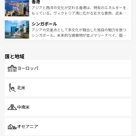
香港
とつ。フォーやバインミー、ベトナムコーヒーなどは、ぜ
の活気が交差している。北部ではチェンマイなどの山岳地
ひ現地で味わいたい。どの地域を訪れてもあたたかい人々
帯で自然と触れ合い、南部ではプーケットやクラビの美し
アジアと西洋の文化が交わる香港は、特有のエネルギーを
が旅行者を迎えてくれるので、きっと忘れられない旅にな
いビーチでリゾート気分を楽しむことができる。タイ料理
もっている。ヴィクトリア湾に広がる壮大な景色、近未来
るはずだ。 なお、新着のベトナム情報は
コンテンツ一覧
を
は世界的に有名で、屋台から高級レストランまで味覚を刺
的なアートスポット、そして歴史と現代が融合した町並
参照してほしい。
シンガポール
激する。気候は一年中温暖で、どの季節にも異なる楽しみ
み、どこを訪れても感動するはず。観光スポットが密集し
が待っている。親しみやすいタイの人々、仏教を中心とし
ており、効率よく見どころを回れるのも魅力。息をのむよ
アジアの交差点として多文化が融合した独自の魅力を放つ
た文化、そして多様な観光資源が、訪れる旅人を魅了し続
うな絶景から文化的な体験まで、香港を存分に楽しみ尽く
シンガポール。未来的な建築物が並ぶマリーナベイ、歴史
ける。 なお、新着のタイ情報は
コンテンツ一覧
を参照して
そう。 なお、新着の香港情報は
コンテンツ一覧
を参照して
と伝統を感じられるエスニックタウン、多数の緑豊かな公
ほしい。
ほしい。
園や自然保護区など、自然が調和した近代的な景観と文化
の多様性あふれるカラフルな町は、どこを歩いても新しい
国と地域
発見がある。さらに、治安のよさや充実した公共交通機関
も、旅行者にとっては魅力的なポイント。グルメも豊富
で、ホーカーズは地元の風情を楽しめる外せないスポット
ヨーロッパ
だ。訪れる人を飽きさせないシンガポールで、多様な魅力
を体感しよう。 なお、新着のシンガポール情報は
コンテン
ツ一覧
を参照してほしい。
北米
中南米
オセアニア