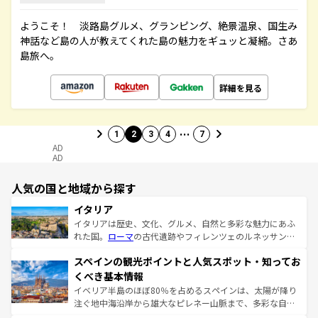
ようこそ！ 淡路島グルメ、グランピング、絶景温泉、国生み
神話など島の人が教えてくれた島の魅力をギュッと凝縮。さあ
島旅へ。
詳細を見る
…
1
2
3
4
7
AD
AD
人気の国と地域から探す
イタリア
イタリアは歴史、文化、グルメ、自然と多彩な魅力にあふ
れた国。
ローマ
の古代遺跡やフィレンツェのルネッサンス
美術、ヴェネツィアの運河など、歴史あるスポットはもち
スペインの観光ポイントと人気スポット・知ってお
ろん、トスカーナの美しい田園風景やアマルフィ海岸の絶
景など、自然景観も見逃せない。観光の合間には、本場の
くべき基本情報
ピザやパスタなど、絶品のイタリア料理を堪能することも
イベリア半島のほぼ80％を占めるスペインは、太陽が降り
できる。朝目覚めてから夜眠るまで、すべての瞬間を楽し
注ぐ地中海沿岸から雄大なピレネー山脈まで、多彩な自然
ませてくれるイタリアで、忘れられない旅をしてみよう！
と文化が詰まったヨーロッパ屈指の旅行先だ。多様な地域