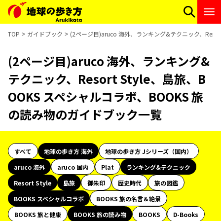
TOP
ガイドブック
(2ページ目)aruco 海外、ランキング&テクニック、Reso
(2ページ目)aruco 海外、ランキング&
テクニック、Resort Style、島旅、B
OOKS スペシャルコラボ、BOOKS 旅
の読み物のガイドブック一覧
すべて
地球の歩き方 海外
地球の歩き方 Jシリーズ（国内）
aruco 海外
aruco 国内
Plat
ランキング&テクニック
Resort Style
島旅
御朱印
歴史時代
旅の図鑑
BOOKS スペシャルコラボ
BOOKS 旅の名言＆絶景
BOOKS 旅と健康
BOOKS 旅の読み物
BOOKS
D-Books