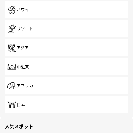
ハワイ
リゾート
アジア
中近東
アフリカ
日本
人気スポット