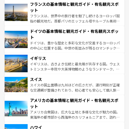
なお、新着のイタリア情報は
コンテンツ一覧
を参照してほ
フランスの基本情報と観光ガイド・有名観光スポ
文化が根付くこの国では、情熱的なフラメンコ、熱気あふ
しい。
れる闘牛、そして美味しいタパスが生活の一部となってい
ット
る。首都マドリードの洗練された雰囲気や、バルセロナの
フランスは、世界中の旅行者を魅了し続けるヨーロッパ屈
アートに溢れた街角から、地方では古代ローマ遺跡や中世
指の観光地だ。首都パリのエッフェル塔やルーブル美術館
の城塞都市、穏やかなビーチリゾートまで多彩な表情を見
といった象徴的なスポットから、田舎町の古風な美しさま
せる。地方によって風土や気候が異なるスペインはその個
ドイツの基本情報と観光ガイド・有名観光スポッ
で、幅広い魅力が詰まっている。華麗な宮殿、歴史的な大
性で訪れる人を魅了する。 なお、新着のスペイン情報は
コ
聖堂、美しいビーチ、そして豊かな自然が、訪れる者を心
ト
ンテンツ一覧
を参照してほしい。
から魅了する。また、フランスは美食の国としても知ら
ドイツは、豊かな歴史と多彩な文化が交差するヨーロッパ
れ、フランス料理はユネスコ無形文化遺産にも登録されて
の中心に位置する国。中世の街並みが残るロマンチック街
いる。シャンパンの発祥地であるランス、プロヴァンスの
道から、未来を先取りするようなモダンな都市まで多様な
香り高いラベンダー畑など、多彩な楽しみ方が可能だ。さ
イギリス
顔を持つこの国は、どこを歩いても飽きることがない。ベ
らに、パリ以外の地域にも魅力が溢れており、どの街角に
ルリンの文化的活気、バイエルン州のアルプスの絶景、そ
イギリスは、古きよき伝統と最先端が共存する国。ウェス
も豊かな歴史と文化が息づいている。パリ以外の個性あふ
してライン川沿いのワイン畑といった風景は必見。ビール
トミンスター寺院や大英博物館のようなランドマーク、歴
れる地方に足を運ぶとそれぞれで全く異なる文化を体験で
とソーセージを味わいながら地元の人と過ごす楽しい時間
史ある大学都市、美しい丘陵地帯や牧歌的な風景など、エ
きるだろう。 なお、新着のフランス情報は
コンテンツ一覧
スイス
は、お酒好きな人にはぜひ体験してほしい。 なお、新着の
リアごとに異なる魅力がある。また、優雅なアフタヌーン
を参照してほしい。
ドイツ情報は
コンテンツ一覧
を参照してほしい。
ティー、ビール好きにはたまらない英国パブ、サッカー観
スイスの国土面積は九州ほどの広さだが、運行時刻が正確
戦など、本場だからこそできる体験も豊富。イギリスを旅
な交通網が整備されており、初心者でも安心して個人旅行
して楽しみつくそう。 なお、新着のイギリス情報は
コンテ
を楽しめる。日本同様に時刻表どおりの旅が可能だ。中世
アメリカの基本情報と観光ガイド・有名観光スポ
ンツ一覧
を参照してほしい。
の建物がそのまま残る町や、スイスならではのユニークな
博物館もあり、アルプス観光だけでなく町歩きも満喫する
ット
ことができる。国民の所得が高いため物価も高いが、旅行
アメリカ合衆国は、広大な土地と多様な文化が魅力の国。
者向けの交通パス提供のサービスもあり、うまく活用すれ
東海岸の都市部から西海岸のカリフォルニアまで、訪れる
ば市内交通費無料で観光を楽しむこともできる。 なお、新
場所ごとに異なる風景と体験が待っている。ニューヨーク
着のスイス情報は
コンテンツ一覧
を参照してほしい。
ハワイ
のような巨大都市は、観光、ショッピング、エンターテイ