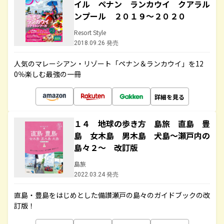
イル ペナン ランカウイ クアラル
ンプール ２０１９～２０２０
Resort Style
2018.09.26 発売
人気のマレーシアン・リゾート「ペナン＆ランカウイ」を12
0％楽しむ最強の一冊
詳細を見る
１４ 地球の歩き方 島旅 直島 豊
島 女木島 男木島 犬島～瀬戸内の
島々２～ 改訂版
島旅
2022.03.24 発売
直島・豊島をはじめとした備讃瀬戸の島々のガイドブックの改
訂版！