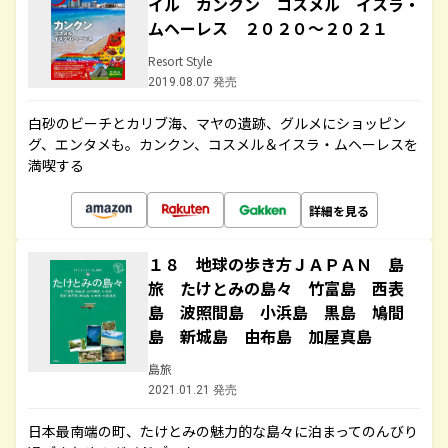
イル カンクン コスメル イスラ・
ムヘーレス ２０２０～２０２１
Resort Style
2019.08.07 発売
白砂のビーチとカリブ海、マヤの遺跡、グルメにショッピン
グ、エンタメも。カンクン、コスメル＆イスラ・ムヘーレスを
満喫する
詳細を見る
１８ 地球の歩き方ＪＡＰＡＮ 島
旅 たけとみの島々 竹富島 西表
島 波照間島 小浜島 黒島 鳩間
島 新城島 由布島 加屋真島
島旅
2021.01.21 発売
日本最南端の町、たけとみの魅力的な島々に泊まってのんびり