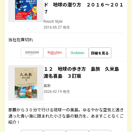
ド 地球の潜り方 ２０１６～２０１
７
Resort Style
2016.05.27 発売
当社在庫切れ
詳細を見る
１２ 地球の歩き方 島旅 久米島
渡名喜島 ３訂版
島旅
2026.02.19 発売
那覇から３０分で行ける琉球一の美島。ゆるやかな空気と透き
通った青い海に囲まれた小さな島の魅力を、あますことなくご
紹介！