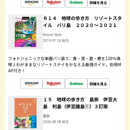
詳細を見る
Ｒ１４ 地球の歩き方 リゾートスタ
イル バリ島 ２０２０～２０２１
Resort Style
2019.07.24 発売
フォトジェニックな楽園バリ島で、食・買・遊・癒を120％満
喫♪わがままなリゾートステイをかなえる最強ガイド。別冊M
AP付き！
詳細を見る
１５ 地球の歩き方 島旅 伊豆大
島 利島（伊豆諸島①）３訂版
島旅
2026.08.28 発売