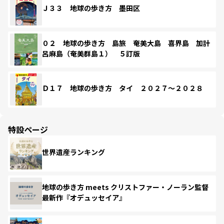
Ｊ３３ 地球の歩き方 墨田区
０２ 地球の歩き方 島旅 奄美大島 喜界島 加計
呂麻島（奄美群島１） ５訂版
Ｄ１７ 地球の歩き方 タイ ２０２７～２０２８
特設ページ
世界遺産ランキング
地球の歩き方 meets クリストファー・ノーラン監督
最新作『オデュッセイア』