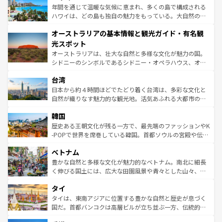
ンメントが詰まった刺激的なスポットだ。一方、アメリカ
年間を通じて温暖な気候に恵まれ、多くの島で構成される
西部には大自然が広がり、グランドキャニオンやイエロー
ハワイは、どの島も独自の魅力をもっている。大自然の神
ストーン国立公園といった絶景が堪能できる。さらに、南
秘を感じたいなら、火山が生み出した壮大な景観を誇るハ
オーストラリアの基本情報と観光ガイド・有名観
部のニューオーリンズでは、音楽と美食が融合した独特の
ワイ島は見逃せない。また、定番の観光地といえばオアフ
文化が魅力。旅行者はアメリカの各地域で異なる魅力を楽
島だが、静かな自然を求めるならマウイ島やカウアイ島が
光スポット
しみながら、その多様性と豊かな歴史を感じることができ
おすすめ。エメラルドグリーンに輝く海をはじめ、豊かな
オーストラリアは、壮大な自然と多様な文化が魅力の国。
るだろう。車でのロードトリップや列車の旅も、アメリカ
文化や歴史が息づいている。「アロハスピリット」と呼ば
シドニーのシンボルであるシドニー・オペラハウス、オー
ならではの贅沢な旅のスタイルだ。 なお、新着のアメリカ
れるおもてなしの心で訪れる人々を迎えてくれるハワイの
ストラリア東海岸北部に広がる大サンゴ礁地帯グレートバ
情報は
コンテンツ一覧
を参照してほしい。
人々、おいしいローカルフードやハワイアンミュージッ
台湾
リアリーフや大陸中央部にそびえるウルル（エアーズロッ
ク、伝統的なフラダンスなど、すべてがハワイの魅力を彩
ク）、タスマニアの美しい原生林やケアンズの熱帯雨林な
日本から約４時間ほどでたどり着く台湾は、多彩な文化と
っている。訪れるたびに新しい発見と感動が待っているハ
ど、見どころがたくさん。また、カフェやワイン、オージ
自然が織りなす魅力的な観光地。活気あふれる大都市の台
ワイを、存分に味わってほしい。 なお、新着のハワイ情報
ービーフなどの食文化も豊かで、美味しいものであふれて
北やノスタルジックな町並みが人気な九份（ジォウフェ
は
コンテンツ一覧
を参照してほしい。
韓国
いる。アクティビティも充実しており、サーフィンやダイ
ン）、静ひつな山岳地帯である台湾東部など、都市の喧騒
ビング、ハイキングなど、アウトドア好きにはたまらな
と山間の静けさが共存しており、訪れる人に新しい発見と
歴史ある王朝文化が残る一方で、最先端のファッションやK
い。オーストラリアの多彩な魅力を存分に味わいつくそ
驚きをもたらしてくれる。また、奥深い台湾の食文化も魅
-POPで世界を席巻している韓国。首都ソウルの宮殿や伝統
う。 なお、新着のオーストラリア情報は
コンテンツ一覧
を
力で、夜市などの屋台グルメから高級料理、ヘルシーで美
家屋が並ぶエリアでは韓国の歴史と文化に浸ることがで
参照してほしい。
ベトナム
容にもいいと評判のスイーツなど、バラエティ豊かな料理
き、地方に足を延ばせば四季折々の自然美を楽しむことが
が味わえる。 なお、新着の台湾情報は
コンテンツ一覧
を参
できる。そして、キムチや焼肉、絶品のストリートフード
豊かな自然と多様な文化が魅力的なベトナム。南北に細長
照してほしい。
まで、さまざまな韓国料理が待っている。夜には、韓国な
く伸びる国土には、広大な田園風景や青々とした山々、世
らではのナイトライフも堪能できる。あたたかいホスピタ
界遺産に登録された壮大な自然景観が点在し、都市部では
タイ
リティに包まれながら、韓国の多彩な魅力を心ゆくまで味
急速な発展と共に伝統が息づく。ハノイの古い町並みやホ
わってみてほしい。 なお、新着の韓国情報は
コンテンツ一
ーチミン市のフランス統治時代の建物も、独特の雰囲気を
タイは、東南アジアに位置する豊かな自然と歴史が息づく
覧
を参照してほしい。
醸し出している。また、バラエティの豊かさとおいしさで
国だ。首都バンコクは高層ビルが立ち並ぶ一方、伝統的な
世界中の食通を魅了してやまないベトナム料理も魅力のひ
寺院や市場がいたるところに点在し、古きよき文化と現代