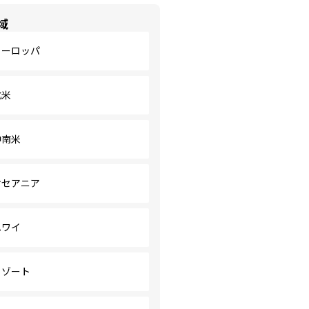
域
ヨーロッパ
北米
中南米
オセアニア
ハワイ
リゾート