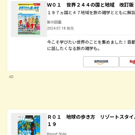
Ｗ０１ 世界２４４の国と地域 改訂版
１９７ヵ国と４７地域を旅の雑学とともに解
旅の図鑑
2024.07.18 発売
今こそ学びたい世界のことを集めました！首
に話したくなる旅の雑学も。
AD
Ｒ０１ 地球の歩き方 リゾートスタイ
１９
Resort Style