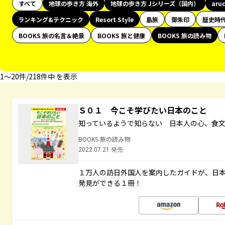
すべて
地球の歩き方 海外
地球の歩き方 Jシリーズ（国内）
aru
ランキング&テクニック
Resort Style
島旅
御朱印
歴史時
BOOKS 旅の名言＆絶景
BOOKS 旅と健康
BOOKS 旅の読み物
1〜20件/218件中 を表示
Ｓ０１ 今こそ学びたい日本のこと
知っているようで知らない 日本人の心、食
BOOKS 旅の読み物
2022.07.21 発売
１万人の訪日外国人を案内したガイドが、日
発見ができる１冊！