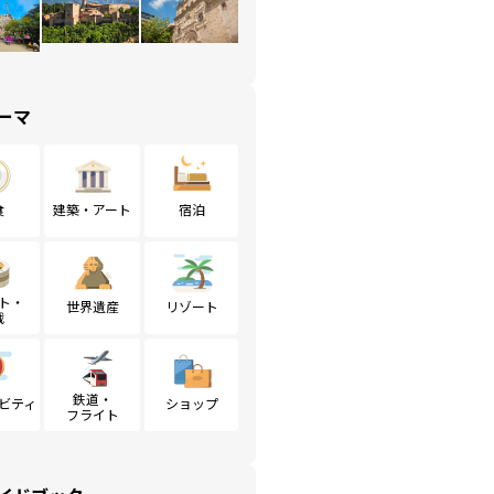
ーマ
食
建築・アート
宿泊
ト・
世界遺産
リゾート
戦
鉄道・
ビティ
ショップ
フライト