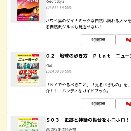
Resort Style
2018.11.14 発売
ハワイ島のダイナミックな自然は訪れる人々
る自然派グルメも見逃せない！
０２ 地球の歩き方 Ｐｌａｔ ニュー
Plat
2024.08.08 発売
「ＮＹでやるべきこと」「見るべきもの」を
介！！ ハンディなガイドブック。
Ｓ０３ 史跡と神話の舞台をホロホロ！
BOOKS 旅の読み物