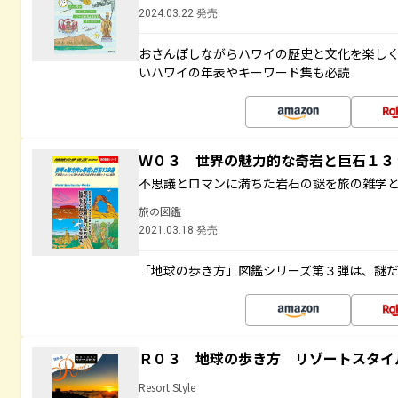
2024.03.22 発売
おさんぽしながらハワイの歴史と文化を楽し
いハワイの年表やキーワード集も必読
Ｗ０３ 世界の魅力的な奇岩と巨石１
不思議とロマンに満ちた岩石の謎を旅の雑学
旅の図鑑
2021.03.18 発売
「地球の歩き方」図鑑シリーズ第３弾は、謎
Ｒ０３ 地球の歩き方 リゾートスタイ
Resort Style