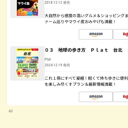
2018.12.12 発売
大自然から感度の高いグルメ＆ショッピング
ァーム巡りやマウイ産おみやげも満載！
０３ 地球の歩き方 Ｐｌａｔ 台北
Plat
2024.12.19 発売
これ１冊にすべて凝縮！軽くて持ち歩きに便
を楽しみ尽くすプラン＆最新情報満載！
AD