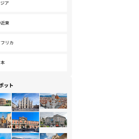
アジア
中近東
アフリカ
日本
ポット