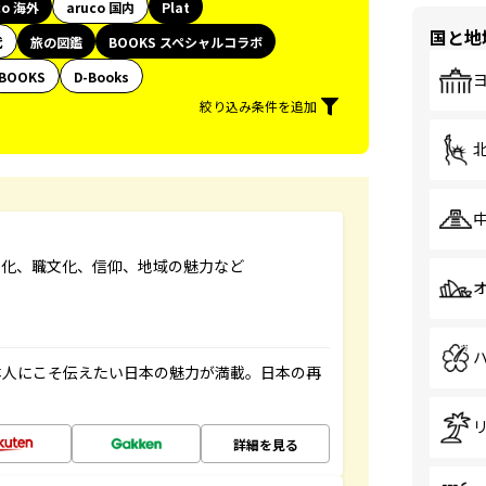
co 海外
aruco 国内
Plat
国と地
代
旅の図鑑
BOOKS スペシャルコラボ
BOOKS
D-Books
絞り込み条件を追加
文化、職文化、信仰、地域の魅力など
本人にこそ伝えたい日本の魅力が満載。日本の再
詳細を見る