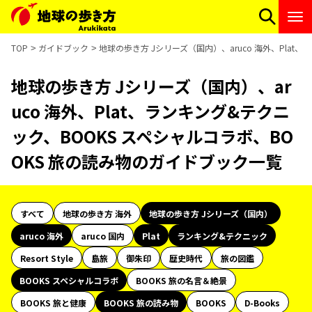
TOP
ガイドブック
地球の歩き方 Jシリーズ（国内）、aruco 海外、Plat
地球の歩き方 Jシリーズ（国内）、ar
uco 海外、Plat、ランキング&テクニ
ック、BOOKS スペシャルコラボ、BO
OKS 旅の読み物のガイドブック一覧
すべて
地球の歩き方 海外
地球の歩き方 Jシリーズ（国内）
aruco 海外
aruco 国内
Plat
ランキング&テクニック
Resort Style
島旅
御朱印
歴史時代
旅の図鑑
BOOKS スペシャルコラボ
BOOKS 旅の名言＆絶景
BOOKS 旅と健康
BOOKS 旅の読み物
BOOKS
D-Books