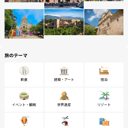
旅のテーマ
飲食
建築・アート
宿泊
イベント・観戦
世界遺産
リゾート