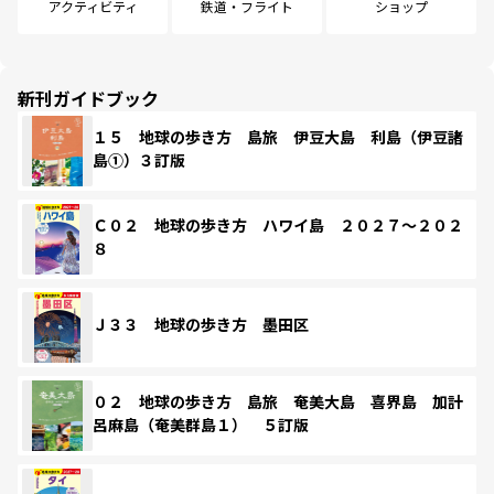
アクティビティ
鉄道・フライト
ショップ
新刊ガイドブック
１５ 地球の歩き方 島旅 伊豆大島 利島（伊豆諸
島①）３訂版
Ｃ０２ 地球の歩き方 ハワイ島 ２０２７～２０２
８
Ｊ３３ 地球の歩き方 墨田区
０２ 地球の歩き方 島旅 奄美大島 喜界島 加計
呂麻島（奄美群島１） ５訂版