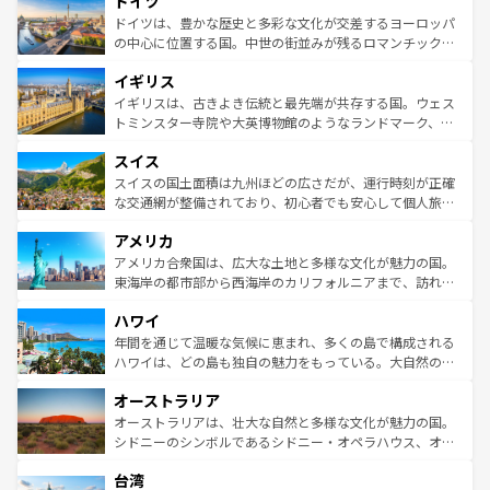
ドイツ
で、幅広い魅力が詰まっている。華麗な宮殿、歴史的な大
性で訪れる人を魅了する。 なお、新着のスペイン情報は
コ
聖堂、美しいビーチ、そして豊かな自然が、訪れる者を心
ドイツは、豊かな歴史と多彩な文化が交差するヨーロッパ
ンテンツ一覧
を参照してほしい。
から魅了する。また、フランスは美食の国としても知ら
の中心に位置する国。中世の街並みが残るロマンチック街
れ、フランス料理はユネスコ無形文化遺産にも登録されて
道から、未来を先取りするようなモダンな都市まで多様な
イギリス
いる。シャンパンの発祥地であるランス、プロヴァンスの
顔を持つこの国は、どこを歩いても飽きることがない。ベ
香り高いラベンダー畑など、多彩な楽しみ方が可能だ。さ
ルリンの文化的活気、バイエルン州のアルプスの絶景、そ
イギリスは、古きよき伝統と最先端が共存する国。ウェス
らに、パリ以外の地域にも魅力が溢れており、どの街角に
してライン川沿いのワイン畑といった風景は必見。ビール
トミンスター寺院や大英博物館のようなランドマーク、歴
も豊かな歴史と文化が息づいている。パリ以外の個性あふ
とソーセージを味わいながら地元の人と過ごす楽しい時間
史ある大学都市、美しい丘陵地帯や牧歌的な風景など、エ
れる地方に足を運ぶとそれぞれで全く異なる文化を体験で
スイス
は、お酒好きな人にはぜひ体験してほしい。 なお、新着の
リアごとに異なる魅力がある。また、優雅なアフタヌーン
きるだろう。 なお、新着のフランス情報は
コンテンツ一覧
ドイツ情報は
コンテンツ一覧
を参照してほしい。
ティー、ビール好きにはたまらない英国パブ、サッカー観
スイスの国土面積は九州ほどの広さだが、運行時刻が正確
を参照してほしい。
戦など、本場だからこそできる体験も豊富。イギリスを旅
な交通網が整備されており、初心者でも安心して個人旅行
して楽しみつくそう。 なお、新着のイギリス情報は
コンテ
を楽しめる。日本同様に時刻表どおりの旅が可能だ。中世
アメリカ
ンツ一覧
を参照してほしい。
の建物がそのまま残る町や、スイスならではのユニークな
博物館もあり、アルプス観光だけでなく町歩きも満喫する
アメリカ合衆国は、広大な土地と多様な文化が魅力の国。
ことができる。国民の所得が高いため物価も高いが、旅行
東海岸の都市部から西海岸のカリフォルニアまで、訪れる
者向けの交通パス提供のサービスもあり、うまく活用すれ
場所ごとに異なる風景と体験が待っている。ニューヨーク
ハワイ
ば市内交通費無料で観光を楽しむこともできる。 なお、新
のような巨大都市は、観光、ショッピング、エンターテイ
着のスイス情報は
コンテンツ一覧
を参照してほしい。
ンメントが詰まった刺激的なスポットだ。一方、アメリカ
年間を通じて温暖な気候に恵まれ、多くの島で構成される
西部には大自然が広がり、グランドキャニオンやイエロー
ハワイは、どの島も独自の魅力をもっている。大自然の神
ストーン国立公園といった絶景が堪能できる。さらに、南
秘を感じたいなら、火山が生み出した壮大な景観を誇るハ
オーストラリア
部のニューオーリンズでは、音楽と美食が融合した独特の
ワイ島は見逃せない。また、定番の観光地といえばオアフ
文化が魅力。旅行者はアメリカの各地域で異なる魅力を楽
島だが、静かな自然を求めるならマウイ島やカウアイ島が
オーストラリアは、壮大な自然と多様な文化が魅力の国。
しみながら、その多様性と豊かな歴史を感じることができ
おすすめ。エメラルドグリーンに輝く海をはじめ、豊かな
シドニーのシンボルであるシドニー・オペラハウス、オー
るだろう。車でのロードトリップや列車の旅も、アメリカ
文化や歴史が息づいている。「アロハスピリット」と呼ば
ストラリア東海岸北部に広がる大サンゴ礁地帯グレートバ
ならではの贅沢な旅のスタイルだ。 なお、新着のアメリカ
台湾
れるおもてなしの心で訪れる人々を迎えてくれるハワイの
リアリーフや大陸中央部にそびえるウルル（エアーズロッ