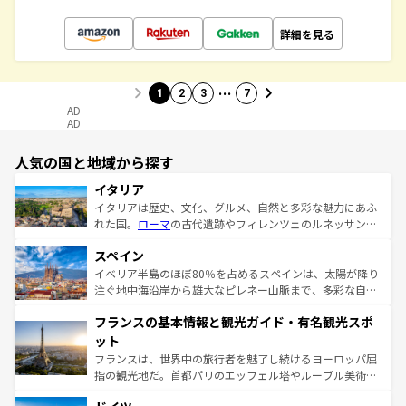
詳細を見る
…
1
2
3
7
AD
AD
人気の国と地域から探す
イタリア
イタリアは歴史、文化、グルメ、自然と多彩な魅力にあふ
れた国。
ローマ
の古代遺跡やフィレンツェのルネッサンス
美術、ヴェネツィアの運河など、歴史あるスポットはもち
スペイン
ろん、トスカーナの美しい田園風景やアマルフィ海岸の絶
景など、自然景観も見逃せない。観光の合間には、本場の
イベリア半島のほぼ80％を占めるスペインは、太陽が降り
ピザやパスタなど、絶品のイタリア料理を堪能することも
注ぐ地中海沿岸から雄大なピレネー山脈まで、多彩な自然
できる。朝目覚めてから夜眠るまで、すべての瞬間を楽し
と文化が詰まったヨーロッパ屈指の旅行先だ。多様な地域
フランスの基本情報と観光ガイド・有名観光スポ
ませてくれるイタリアで、忘れられない旅をしてみよう！
文化が根付くこの国では、情熱的なフラメンコ、熱気あふ
なお、新着のイタリア情報は
コンテンツ一覧
を参照してほ
れる闘牛、そして美味しいタパスが生活の一部となってい
ット
しい。
る。首都マドリードの洗練された雰囲気や、バルセロナの
フランスは、世界中の旅行者を魅了し続けるヨーロッパ屈
アートに溢れた街角から、地方では古代ローマ遺跡や中世
指の観光地だ。首都パリのエッフェル塔やルーブル美術館
の城塞都市、穏やかなビーチリゾートまで多彩な表情を見
といった象徴的なスポットから、田舎町の古風な美しさま
せる。地方によって風土や気候が異なるスペインはその個