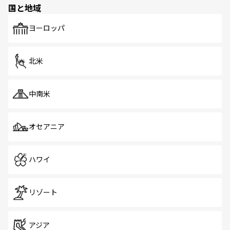
国と地域
発見がある。さらに、治安のよさや充実した公共交通機関
も、旅行者にとっては魅力的なポイント。グルメも豊富
で、ホーカーズは地元の風情を楽しめる外せないスポット
ヨーロッパ
だ。訪れる人を飽きさせないシンガポールで、多様な魅力
を体感しよう。 なお、新着のシンガポール情報は
コンテン
ツ一覧
を参照してほしい。
北米
中南米
オセアニア
ハワイ
リゾート
アジア