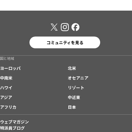
コミュニティを見る
国と地域
ヨーロッパ
北米
中南米
オセアニア
ハワイ
リゾート
アジア
中近東
アフリカ
日本
ウェブマガジン
特派員ブログ