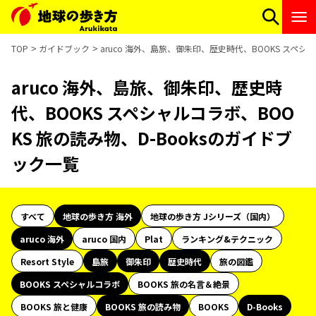
TOP
ガイドブック
aruco 海外、島旅、御朱印、歴史時代、BOOKS スペシ
aruco 海外、島旅、御朱印、歴史時
代、BOOKS スペシャルコラボ、BOO
KS 旅の読み物、D-Booksのガイドブ
ック一覧
すべて
地球の歩き方 海外
地球の歩き方 Jシリーズ（国内）
aruco 海外
aruco 国内
Plat
ランキング&テクニック
Resort Style
島旅
御朱印
歴史時代
旅の図鑑
BOOKS スペシャルコラボ
BOOKS 旅の名言＆絶景
BOOKS 旅と健康
BOOKS 旅の読み物
BOOKS
D-Books