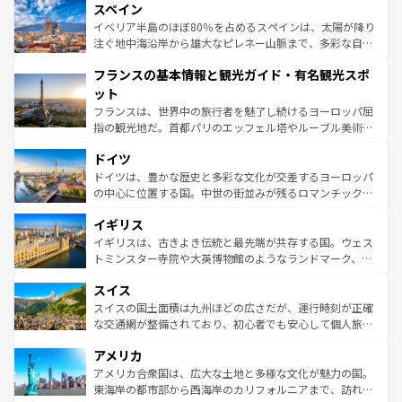
スペイン
ろん、トスカーナの美しい田園風景やアマルフィ海岸の絶
景など、自然景観も見逃せない。観光の合間には、本場の
イベリア半島のほぼ80％を占めるスペインは、太陽が降り
ピザやパスタなど、絶品のイタリア料理を堪能することも
注ぐ地中海沿岸から雄大なピレネー山脈まで、多彩な自然
できる。朝目覚めてから夜眠るまで、すべての瞬間を楽し
と文化が詰まったヨーロッパ屈指の旅行先だ。多様な地域
フランスの基本情報と観光ガイド・有名観光スポ
ませてくれるイタリアで、忘れられない旅をしてみよう！
文化が根付くこの国では、情熱的なフラメンコ、熱気あふ
なお、新着のイタリア情報は
コンテンツ一覧
を参照してほ
れる闘牛、そして美味しいタパスが生活の一部となってい
ット
しい。
る。首都マドリードの洗練された雰囲気や、バルセロナの
フランスは、世界中の旅行者を魅了し続けるヨーロッパ屈
アートに溢れた街角から、地方では古代ローマ遺跡や中世
指の観光地だ。首都パリのエッフェル塔やルーブル美術館
の城塞都市、穏やかなビーチリゾートまで多彩な表情を見
といった象徴的なスポットから、田舎町の古風な美しさま
せる。地方によって風土や気候が異なるスペインはその個
ドイツ
で、幅広い魅力が詰まっている。華麗な宮殿、歴史的な大
性で訪れる人を魅了する。 なお、新着のスペイン情報は
コ
聖堂、美しいビーチ、そして豊かな自然が、訪れる者を心
ドイツは、豊かな歴史と多彩な文化が交差するヨーロッパ
ンテンツ一覧
を参照してほしい。
から魅了する。また、フランスは美食の国としても知ら
の中心に位置する国。中世の街並みが残るロマンチック街
れ、フランス料理はユネスコ無形文化遺産にも登録されて
道から、未来を先取りするようなモダンな都市まで多様な
イギリス
いる。シャンパンの発祥地であるランス、プロヴァンスの
顔を持つこの国は、どこを歩いても飽きることがない。ベ
香り高いラベンダー畑など、多彩な楽しみ方が可能だ。さ
ルリンの文化的活気、バイエルン州のアルプスの絶景、そ
イギリスは、古きよき伝統と最先端が共存する国。ウェス
らに、パリ以外の地域にも魅力が溢れており、どの街角に
してライン川沿いのワイン畑といった風景は必見。ビール
トミンスター寺院や大英博物館のようなランドマーク、歴
も豊かな歴史と文化が息づいている。パリ以外の個性あふ
とソーセージを味わいながら地元の人と過ごす楽しい時間
史ある大学都市、美しい丘陵地帯や牧歌的な風景など、エ
れる地方に足を運ぶとそれぞれで全く異なる文化を体験で
スイス
は、お酒好きな人にはぜひ体験してほしい。 なお、新着の
リアごとに異なる魅力がある。また、優雅なアフタヌーン
きるだろう。 なお、新着のフランス情報は
コンテンツ一覧
ドイツ情報は
コンテンツ一覧
を参照してほしい。
ティー、ビール好きにはたまらない英国パブ、サッカー観
スイスの国土面積は九州ほどの広さだが、運行時刻が正確
を参照してほしい。
戦など、本場だからこそできる体験も豊富。イギリスを旅
な交通網が整備されており、初心者でも安心して個人旅行
して楽しみつくそう。 なお、新着のイギリス情報は
コンテ
を楽しめる。日本同様に時刻表どおりの旅が可能だ。中世
アメリカ
ンツ一覧
を参照してほしい。
の建物がそのまま残る町や、スイスならではのユニークな
博物館もあり、アルプス観光だけでなく町歩きも満喫する
アメリカ合衆国は、広大な土地と多様な文化が魅力の国。
ことができる。国民の所得が高いため物価も高いが、旅行
東海岸の都市部から西海岸のカリフォルニアまで、訪れる