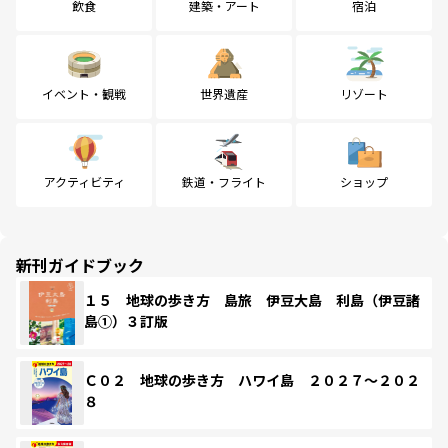
飲食
建築・アート
宿泊
イベント・観戦
世界遺産
リゾート
アクティビティ
鉄道・フライト
ショップ
新刊ガイドブック
１５ 地球の歩き方 島旅 伊豆大島 利島（伊豆諸
島①）３訂版
Ｃ０２ 地球の歩き方 ハワイ島 ２０２７～２０２
８