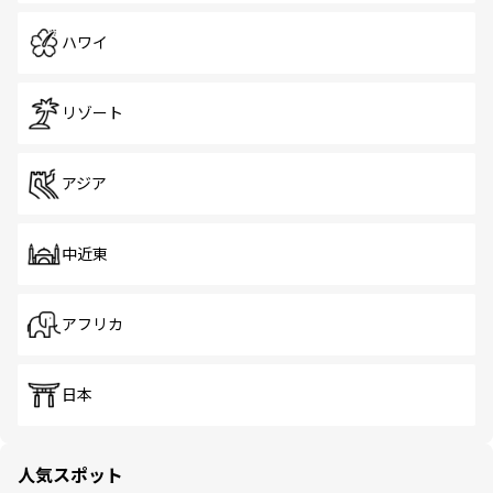
ハワイ
リゾート
アジア
中近東
アフリカ
日本
人気スポット