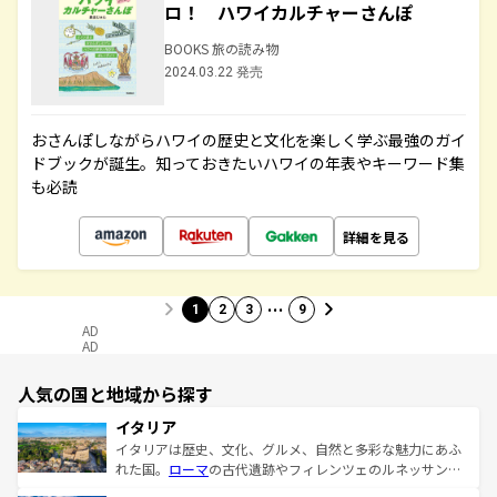
ロ！ ハワイカルチャーさんぽ
BOOKS 旅の読み物
2024.03.22 発売
おさんぽしながらハワイの歴史と文化を楽しく学ぶ最強のガイ
ドブックが誕生。知っておきたいハワイの年表やキーワード集
も必読
詳細を見る
…
1
2
3
9
AD
AD
人気の国と地域から探す
イタリア
イタリアは歴史、文化、グルメ、自然と多彩な魅力にあふ
れた国。
ローマ
の古代遺跡やフィレンツェのルネッサンス
美術、ヴェネツィアの運河など、歴史あるスポットはもち