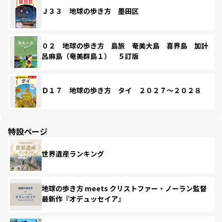
Ｊ３３ 地球の歩き方 墨田区
０２ 地球の歩き方 島旅 奄美大島 喜界島 加計
呂麻島（奄美群島１） ５訂版
Ｄ１７ 地球の歩き方 タイ ２０２７～２０２８
特設ページ
世界遺産ランキング
地球の歩き方 meets クリストファー・ノーラン監督
最新作『オデュッセイア』