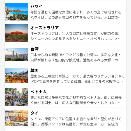
者向けの交通パス提供のサービスもあり、うまく活用すれ
場所ごとに異なる風景と体験が待っている。ニューヨーク
ハワイ
ば市内交通費無料で観光を楽しむこともできる。 なお、新
のような巨大都市は、観光、ショッピング、エンターテイ
着のスイス情報は
コンテンツ一覧
を参照してほしい。
ンメントが詰まった刺激的なスポットだ。一方、アメリカ
年間を通じて温暖な気候に恵まれ、多くの島で構成される
西部には大自然が広がり、グランドキャニオンやイエロー
ハワイは、どの島も独自の魅力をもっている。大自然の神
ストーン国立公園といった絶景が堪能できる。さらに、南
秘を感じたいなら、火山が生み出した壮大な景観を誇るハ
オーストラリア
部のニューオーリンズでは、音楽と美食が融合した独特の
ワイ島は見逃せない。また、定番の観光地といえばオアフ
文化が魅力。旅行者はアメリカの各地域で異なる魅力を楽
島だが、静かな自然を求めるならマウイ島やカウアイ島が
オーストラリアは、壮大な自然と多様な文化が魅力の国。
しみながら、その多様性と豊かな歴史を感じることができ
おすすめ。エメラルドグリーンに輝く海をはじめ、豊かな
シドニーのシンボルであるシドニー・オペラハウス、オー
るだろう。車でのロードトリップや列車の旅も、アメリカ
文化や歴史が息づいている。「アロハスピリット」と呼ば
ストラリア東海岸北部に広がる大サンゴ礁地帯グレートバ
ならではの贅沢な旅のスタイルだ。 なお、新着のアメリカ
台湾
れるおもてなしの心で訪れる人々を迎えてくれるハワイの
リアリーフや大陸中央部にそびえるウルル（エアーズロッ
情報は
コンテンツ一覧
を参照してほしい。
人々、おいしいローカルフードやハワイアンミュージッ
ク）、タスマニアの美しい原生林やケアンズの熱帯雨林な
日本から約４時間ほどでたどり着く台湾は、多彩な文化と
ク、伝統的なフラダンスなど、すべてがハワイの魅力を彩
ど、見どころがたくさん。また、カフェやワイン、オージ
自然が織りなす魅力的な観光地。活気あふれる大都市の台
っている。訪れるたびに新しい発見と感動が待っているハ
ービーフなどの食文化も豊かで、美味しいものであふれて
北やノスタルジックな町並みが人気な九份（ジォウフェ
ワイを、存分に味わってほしい。 なお、新着のハワイ情報
韓国
いる。アクティビティも充実しており、サーフィンやダイ
ン）、静ひつな山岳地帯である台湾東部など、都市の喧騒
は
コンテンツ一覧
を参照してほしい。
ビング、ハイキングなど、アウトドア好きにはたまらな
と山間の静けさが共存しており、訪れる人に新しい発見と
歴史ある王朝文化が残る一方で、最先端のファッションやK
い。オーストラリアの多彩な魅力を存分に味わいつくそ
驚きをもたらしてくれる。また、奥深い台湾の食文化も魅
-POPで世界を席巻している韓国。首都ソウルの宮殿や伝統
う。 なお、新着のオーストラリア情報は
コンテンツ一覧
を
力で、夜市などの屋台グルメから高級料理、ヘルシーで美
家屋が並ぶエリアでは韓国の歴史と文化に浸ることがで
参照してほしい。
ベトナム
容にもいいと評判のスイーツなど、バラエティ豊かな料理
き、地方に足を延ばせば四季折々の自然美を楽しむことが
が味わえる。 なお、新着の台湾情報は
コンテンツ一覧
を参
できる。そして、キムチや焼肉、絶品のストリートフード
豊かな自然と多様な文化が魅力的なベトナム。南北に細長
照してほしい。
まで、さまざまな韓国料理が待っている。夜には、韓国な
く伸びる国土には、広大な田園風景や青々とした山々、世
らではのナイトライフも堪能できる。あたたかいホスピタ
界遺産に登録された壮大な自然景観が点在し、都市部では
タイ
リティに包まれながら、韓国の多彩な魅力を心ゆくまで味
急速な発展と共に伝統が息づく。ハノイの古い町並みやホ
わってみてほしい。 なお、新着の韓国情報は
コンテンツ一
ーチミン市のフランス統治時代の建物も、独特の雰囲気を
タイは、東南アジアに位置する豊かな自然と歴史が息づく
覧
を参照してほしい。
醸し出している。また、バラエティの豊かさとおいしさで
国だ。首都バンコクは高層ビルが立ち並ぶ一方、伝統的な
世界中の食通を魅了してやまないベトナム料理も魅力のひ
寺院や市場がいたるところに点在し、古きよき文化と現代