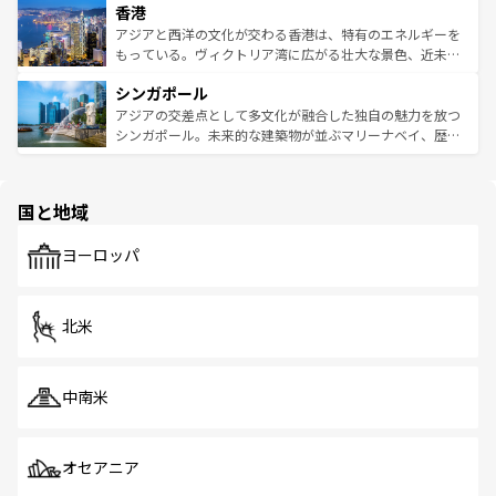
香港
とつ。フォーやバインミー、ベトナムコーヒーなどは、ぜ
の活気が交差している。北部ではチェンマイなどの山岳地
ひ現地で味わいたい。どの地域を訪れてもあたたかい人々
帯で自然と触れ合い、南部ではプーケットやクラビの美し
アジアと西洋の文化が交わる香港は、特有のエネルギーを
が旅行者を迎えてくれるので、きっと忘れられない旅にな
いビーチでリゾート気分を楽しむことができる。タイ料理
もっている。ヴィクトリア湾に広がる壮大な景色、近未来
るはずだ。 なお、新着のベトナム情報は
コンテンツ一覧
を
は世界的に有名で、屋台から高級レストランまで味覚を刺
的なアートスポット、そして歴史と現代が融合した町並
参照してほしい。
シンガポール
激する。気候は一年中温暖で、どの季節にも異なる楽しみ
み、どこを訪れても感動するはず。観光スポットが密集し
が待っている。親しみやすいタイの人々、仏教を中心とし
ており、効率よく見どころを回れるのも魅力。息をのむよ
アジアの交差点として多文化が融合した独自の魅力を放つ
た文化、そして多様な観光資源が、訪れる旅人を魅了し続
うな絶景から文化的な体験まで、香港を存分に楽しみ尽く
シンガポール。未来的な建築物が並ぶマリーナベイ、歴史
ける。 なお、新着のタイ情報は
コンテンツ一覧
を参照して
そう。 なお、新着の香港情報は
コンテンツ一覧
を参照して
と伝統を感じられるエスニックタウン、多数の緑豊かな公
ほしい。
ほしい。
園や自然保護区など、自然が調和した近代的な景観と文化
の多様性あふれるカラフルな町は、どこを歩いても新しい
国と地域
発見がある。さらに、治安のよさや充実した公共交通機関
も、旅行者にとっては魅力的なポイント。グルメも豊富
で、ホーカーズは地元の風情を楽しめる外せないスポット
ヨーロッパ
だ。訪れる人を飽きさせないシンガポールで、多様な魅力
を体感しよう。 なお、新着のシンガポール情報は
コンテン
ツ一覧
を参照してほしい。
北米
中南米
オセアニア