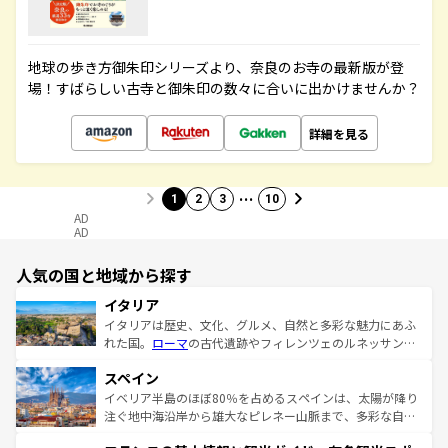
地球の歩き方御朱印シリーズより、奈良のお寺の最新版が登
場！すばらしい古寺と御朱印の数々に合いに出かけませんか？
詳細を見る
…
1
2
3
10
AD
AD
人気の国と地域から探す
イタリア
イタリアは歴史、文化、グルメ、自然と多彩な魅力にあふ
れた国。
ローマ
の古代遺跡やフィレンツェのルネッサンス
美術、ヴェネツィアの運河など、歴史あるスポットはもち
スペイン
ろん、トスカーナの美しい田園風景やアマルフィ海岸の絶
景など、自然景観も見逃せない。観光の合間には、本場の
イベリア半島のほぼ80％を占めるスペインは、太陽が降り
ピザやパスタなど、絶品のイタリア料理を堪能することも
注ぐ地中海沿岸から雄大なピレネー山脈まで、多彩な自然
できる。朝目覚めてから夜眠るまで、すべての瞬間を楽し
と文化が詰まったヨーロッパ屈指の旅行先だ。多様な地域