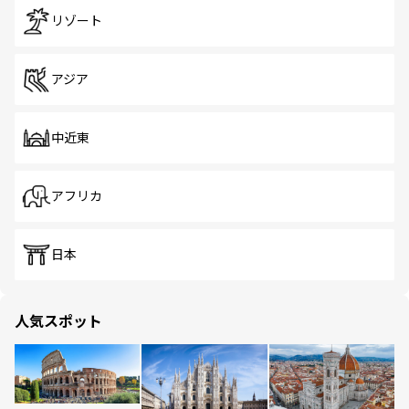
リゾート
アジア
中近東
アフリカ
日本
人気スポット