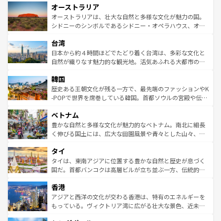
オーストラリア
部のニューオーリンズでは、音楽と美食が融合した独特の
ワイ島は見逃せない。また、定番の観光地といえばオアフ
文化が魅力。旅行者はアメリカの各地域で異なる魅力を楽
島だが、静かな自然を求めるならマウイ島やカウアイ島が
オーストラリアは、壮大な自然と多様な文化が魅力の国。
しみながら、その多様性と豊かな歴史を感じることができ
おすすめ。エメラルドグリーンに輝く海をはじめ、豊かな
シドニーのシンボルであるシドニー・オペラハウス、オー
るだろう。車でのロードトリップや列車の旅も、アメリカ
文化や歴史が息づいている。「アロハスピリット」と呼ば
ストラリア東海岸北部に広がる大サンゴ礁地帯グレートバ
ならではの贅沢な旅のスタイルだ。 なお、新着のアメリカ
台湾
れるおもてなしの心で訪れる人々を迎えてくれるハワイの
リアリーフや大陸中央部にそびえるウルル（エアーズロッ
情報は
コンテンツ一覧
を参照してほしい。
人々、おいしいローカルフードやハワイアンミュージッ
ク）、タスマニアの美しい原生林やケアンズの熱帯雨林な
日本から約４時間ほどでたどり着く台湾は、多彩な文化と
ク、伝統的なフラダンスなど、すべてがハワイの魅力を彩
ど、見どころがたくさん。また、カフェやワイン、オージ
自然が織りなす魅力的な観光地。活気あふれる大都市の台
っている。訪れるたびに新しい発見と感動が待っているハ
ービーフなどの食文化も豊かで、美味しいものであふれて
北やノスタルジックな町並みが人気な九份（ジォウフェ
ワイを、存分に味わってほしい。 なお、新着のハワイ情報
韓国
いる。アクティビティも充実しており、サーフィンやダイ
ン）、静ひつな山岳地帯である台湾東部など、都市の喧騒
は
コンテンツ一覧
を参照してほしい。
ビング、ハイキングなど、アウトドア好きにはたまらな
と山間の静けさが共存しており、訪れる人に新しい発見と
歴史ある王朝文化が残る一方で、最先端のファッションやK
い。オーストラリアの多彩な魅力を存分に味わいつくそ
驚きをもたらしてくれる。また、奥深い台湾の食文化も魅
-POPで世界を席巻している韓国。首都ソウルの宮殿や伝統
う。 なお、新着のオーストラリア情報は
コンテンツ一覧
を
力で、夜市などの屋台グルメから高級料理、ヘルシーで美
家屋が並ぶエリアでは韓国の歴史と文化に浸ることがで
参照してほしい。
ベトナム
容にもいいと評判のスイーツなど、バラエティ豊かな料理
き、地方に足を延ばせば四季折々の自然美を楽しむことが
が味わえる。 なお、新着の台湾情報は
コンテンツ一覧
を参
できる。そして、キムチや焼肉、絶品のストリートフード
豊かな自然と多様な文化が魅力的なベトナム。南北に細長
照してほしい。
まで、さまざまな韓国料理が待っている。夜には、韓国な
く伸びる国土には、広大な田園風景や青々とした山々、世
らではのナイトライフも堪能できる。あたたかいホスピタ
界遺産に登録された壮大な自然景観が点在し、都市部では
タイ
リティに包まれながら、韓国の多彩な魅力を心ゆくまで味
急速な発展と共に伝統が息づく。ハノイの古い町並みやホ
わってみてほしい。 なお、新着の韓国情報は
コンテンツ一
ーチミン市のフランス統治時代の建物も、独特の雰囲気を
タイは、東南アジアに位置する豊かな自然と歴史が息づく
覧
を参照してほしい。
醸し出している。また、バラエティの豊かさとおいしさで
国だ。首都バンコクは高層ビルが立ち並ぶ一方、伝統的な
世界中の食通を魅了してやまないベトナム料理も魅力のひ
寺院や市場がいたるところに点在し、古きよき文化と現代
香港
とつ。フォーやバインミー、ベトナムコーヒーなどは、ぜ
の活気が交差している。北部ではチェンマイなどの山岳地
ひ現地で味わいたい。どの地域を訪れてもあたたかい人々
帯で自然と触れ合い、南部ではプーケットやクラビの美し
アジアと西洋の文化が交わる香港は、特有のエネルギーを
が旅行者を迎えてくれるので、きっと忘れられない旅にな
いビーチでリゾート気分を楽しむことができる。タイ料理
もっている。ヴィクトリア湾に広がる壮大な景色、近未来
るはずだ。 なお、新着のベトナム情報は
コンテンツ一覧
を
は世界的に有名で、屋台から高級レストランまで味覚を刺
的なアートスポット、そして歴史と現代が融合した町並