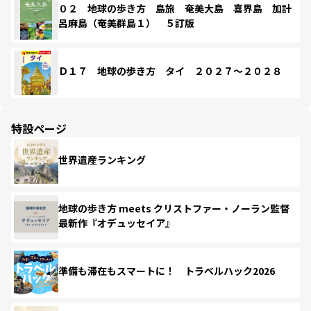
０２ 地球の歩き方 島旅 奄美大島 喜界島 加計
呂麻島（奄美群島１） ５訂版
Ｄ１７ 地球の歩き方 タイ ２０２７～２０２８
特設ページ
世界遺産ランキング
地球の歩き方 meets クリストファー・ノーラン監督
最新作『オデュッセイア』
準備も滞在もスマートに！ トラベルハック2026