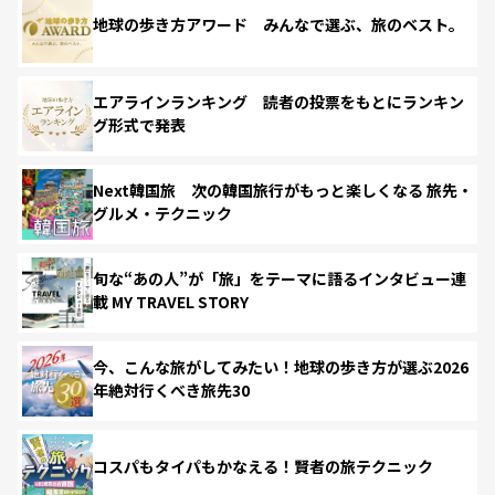
地球の歩き方アワード みんなで選ぶ、旅のベスト。
エアラインランキング 読者の投票をもとにランキン
グ形式で発表
Next韓国旅 次の韓国旅行がもっと楽しくなる 旅先・
グルメ・テクニック
旬な“あの人”が「旅」をテーマに語るインタビュー連
載 MY TRAVEL STORY
今、こんな旅がしてみたい！地球の歩き方が選ぶ2026
年絶対行くべき旅先30
コスパもタイパもかなえる！賢者の旅テクニック