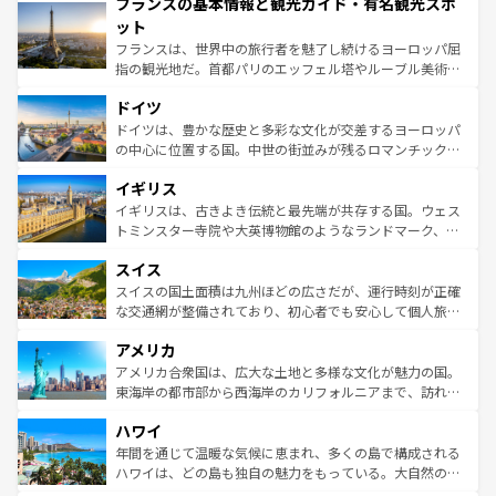
フランスの基本情報と観光ガイド・有名観光スポ
ませてくれるイタリアで、忘れられない旅をしてみよう！
文化が根付くこの国では、情熱的なフラメンコ、熱気あふ
なお、新着のイタリア情報は
コンテンツ一覧
を参照してほ
れる闘牛、そして美味しいタパスが生活の一部となってい
ット
しい。
る。首都マドリードの洗練された雰囲気や、バルセロナの
フランスは、世界中の旅行者を魅了し続けるヨーロッパ屈
アートに溢れた街角から、地方では古代ローマ遺跡や中世
指の観光地だ。首都パリのエッフェル塔やルーブル美術館
の城塞都市、穏やかなビーチリゾートまで多彩な表情を見
といった象徴的なスポットから、田舎町の古風な美しさま
せる。地方によって風土や気候が異なるスペインはその個
ドイツ
で、幅広い魅力が詰まっている。華麗な宮殿、歴史的な大
性で訪れる人を魅了する。 なお、新着のスペイン情報は
コ
聖堂、美しいビーチ、そして豊かな自然が、訪れる者を心
ドイツは、豊かな歴史と多彩な文化が交差するヨーロッパ
ンテンツ一覧
を参照してほしい。
から魅了する。また、フランスは美食の国としても知ら
の中心に位置する国。中世の街並みが残るロマンチック街
れ、フランス料理はユネスコ無形文化遺産にも登録されて
道から、未来を先取りするようなモダンな都市まで多様な
イギリス
いる。シャンパンの発祥地であるランス、プロヴァンスの
顔を持つこの国は、どこを歩いても飽きることがない。ベ
香り高いラベンダー畑など、多彩な楽しみ方が可能だ。さ
ルリンの文化的活気、バイエルン州のアルプスの絶景、そ
イギリスは、古きよき伝統と最先端が共存する国。ウェス
らに、パリ以外の地域にも魅力が溢れており、どの街角に
してライン川沿いのワイン畑といった風景は必見。ビール
トミンスター寺院や大英博物館のようなランドマーク、歴
も豊かな歴史と文化が息づいている。パリ以外の個性あふ
とソーセージを味わいながら地元の人と過ごす楽しい時間
史ある大学都市、美しい丘陵地帯や牧歌的な風景など、エ
れる地方に足を運ぶとそれぞれで全く異なる文化を体験で
スイス
は、お酒好きな人にはぜひ体験してほしい。 なお、新着の
リアごとに異なる魅力がある。また、優雅なアフタヌーン
きるだろう。 なお、新着のフランス情報は
コンテンツ一覧
ドイツ情報は
コンテンツ一覧
を参照してほしい。
ティー、ビール好きにはたまらない英国パブ、サッカー観
スイスの国土面積は九州ほどの広さだが、運行時刻が正確
を参照してほしい。
戦など、本場だからこそできる体験も豊富。イギリスを旅
な交通網が整備されており、初心者でも安心して個人旅行
して楽しみつくそう。 なお、新着のイギリス情報は
コンテ
を楽しめる。日本同様に時刻表どおりの旅が可能だ。中世
アメリカ
ンツ一覧
を参照してほしい。
の建物がそのまま残る町や、スイスならではのユニークな
博物館もあり、アルプス観光だけでなく町歩きも満喫する
アメリカ合衆国は、広大な土地と多様な文化が魅力の国。
ことができる。国民の所得が高いため物価も高いが、旅行
東海岸の都市部から西海岸のカリフォルニアまで、訪れる
者向けの交通パス提供のサービスもあり、うまく活用すれ
場所ごとに異なる風景と体験が待っている。ニューヨーク
ハワイ
ば市内交通費無料で観光を楽しむこともできる。 なお、新
のような巨大都市は、観光、ショッピング、エンターテイ
着のスイス情報は
コンテンツ一覧
を参照してほしい。
ンメントが詰まった刺激的なスポットだ。一方、アメリカ
年間を通じて温暖な気候に恵まれ、多くの島で構成される
西部には大自然が広がり、グランドキャニオンやイエロー
ハワイは、どの島も独自の魅力をもっている。大自然の神
ストーン国立公園といった絶景が堪能できる。さらに、南
秘を感じたいなら、火山が生み出した壮大な景観を誇るハ