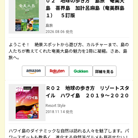
０２ 地球の歩き方 島旅 奄美大
島 喜界島 加計呂麻島（奄美群島
１） ５訂版
島旅
2026.08.06 発売
ようこそ！ 絶景スポットから遊び方、カルチャーまで、島の
人たちが教えてくれた奄美大島の魅力を1冊に凝縮。さあ、島
旅へ。
詳細を見る
Ｒ０２ 地球の歩き方 リゾートスタ
イル ハワイ島 ２０１９～２０２０
Resort Style
2018.11.14 発売
ハワイ島のダイナミックな自然は訪れる人々を魅了します。パ
ワースポットも数多く、進化する自然派グルメも見逃せない！