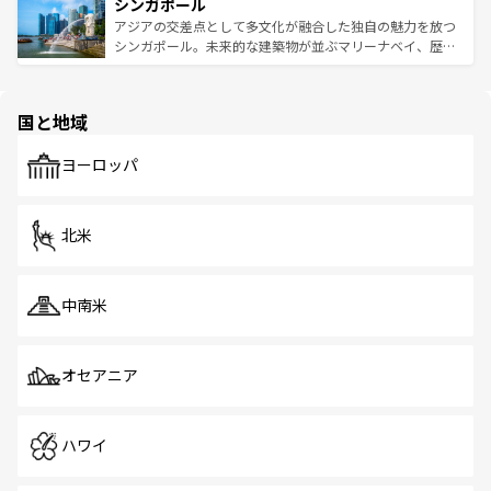
参照してほしい。
シンガポール
激する。気候は一年中温暖で、どの季節にも異なる楽しみ
み、どこを訪れても感動するはず。観光スポットが密集し
が待っている。親しみやすいタイの人々、仏教を中心とし
ており、効率よく見どころを回れるのも魅力。息をのむよ
アジアの交差点として多文化が融合した独自の魅力を放つ
た文化、そして多様な観光資源が、訪れる旅人を魅了し続
うな絶景から文化的な体験まで、香港を存分に楽しみ尽く
シンガポール。未来的な建築物が並ぶマリーナベイ、歴史
ける。 なお、新着のタイ情報は
コンテンツ一覧
を参照して
そう。 なお、新着の香港情報は
コンテンツ一覧
を参照して
と伝統を感じられるエスニックタウン、多数の緑豊かな公
ほしい。
ほしい。
園や自然保護区など、自然が調和した近代的な景観と文化
の多様性あふれるカラフルな町は、どこを歩いても新しい
国と地域
発見がある。さらに、治安のよさや充実した公共交通機関
も、旅行者にとっては魅力的なポイント。グルメも豊富
で、ホーカーズは地元の風情を楽しめる外せないスポット
ヨーロッパ
だ。訪れる人を飽きさせないシンガポールで、多様な魅力
を体感しよう。 なお、新着のシンガポール情報は
コンテン
ツ一覧
を参照してほしい。
北米
中南米
オセアニア
ハワイ