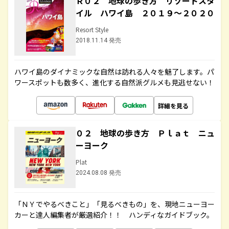
Ｒ０２ 地球の歩き方 リゾートスタ
イル ハワイ島 ２０１９～２０２０
Resort Style
2018.11.14 発売
ハワイ島のダイナミックな自然は訪れる人々を魅了します。パ
ワースポットも数多く、進化する自然派グルメも見逃せない！
詳細を見る
０２ 地球の歩き方 Ｐｌａｔ ニュ
ーヨーク
Plat
2024.08.08 発売
「ＮＹでやるべきこと」「見るべきもの」を、現地ニューヨー
カーと達人編集者が厳選紹介！！ ハンディなガイドブック。