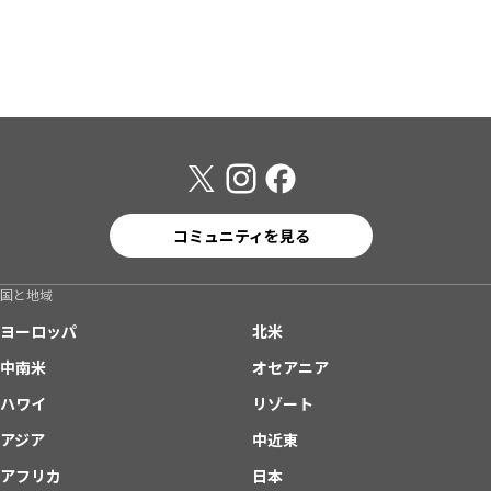
コミュニティを見る
国と地域
ヨーロッパ
北米
中南米
オセアニア
ハワイ
リゾート
アジア
中近東
アフリカ
日本