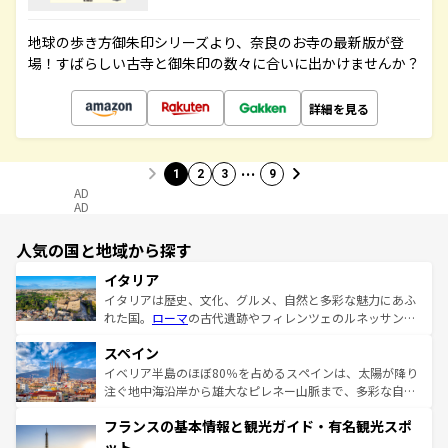
地球の歩き方御朱印シリーズより、奈良のお寺の最新版が登
場！すばらしい古寺と御朱印の数々に合いに出かけませんか？
詳細を見る
…
1
2
3
9
AD
AD
人気の国と地域から探す
イタリア
イタリアは歴史、文化、グルメ、自然と多彩な魅力にあふ
れた国。
ローマ
の古代遺跡やフィレンツェのルネッサンス
美術、ヴェネツィアの運河など、歴史あるスポットはもち
スペイン
ろん、トスカーナの美しい田園風景やアマルフィ海岸の絶
景など、自然景観も見逃せない。観光の合間には、本場の
イベリア半島のほぼ80％を占めるスペインは、太陽が降り
ピザやパスタなど、絶品のイタリア料理を堪能することも
注ぐ地中海沿岸から雄大なピレネー山脈まで、多彩な自然
できる。朝目覚めてから夜眠るまで、すべての瞬間を楽し
と文化が詰まったヨーロッパ屈指の旅行先だ。多様な地域
フランスの基本情報と観光ガイド・有名観光スポ
ませてくれるイタリアで、忘れられない旅をしてみよう！
文化が根付くこの国では、情熱的なフラメンコ、熱気あふ
なお、新着のイタリア情報は
コンテンツ一覧
を参照してほ
れる闘牛、そして美味しいタパスが生活の一部となってい
ット