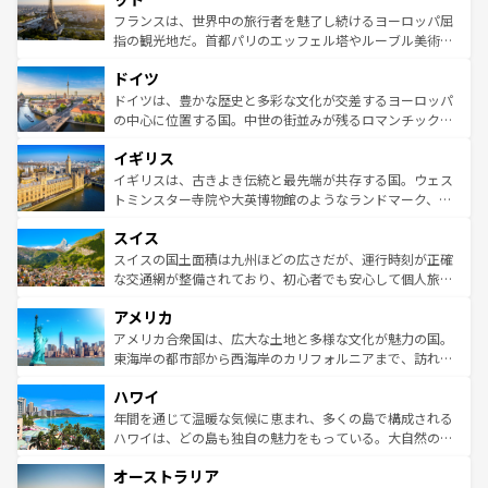
しい。
る。首都マドリードの洗練された雰囲気や、バルセロナの
フランスは、世界中の旅行者を魅了し続けるヨーロッパ屈
アートに溢れた街角から、地方では古代ローマ遺跡や中世
指の観光地だ。首都パリのエッフェル塔やルーブル美術館
の城塞都市、穏やかなビーチリゾートまで多彩な表情を見
といった象徴的なスポットから、田舎町の古風な美しさま
せる。地方によって風土や気候が異なるスペインはその個
ドイツ
で、幅広い魅力が詰まっている。華麗な宮殿、歴史的な大
性で訪れる人を魅了する。 なお、新着のスペイン情報は
コ
聖堂、美しいビーチ、そして豊かな自然が、訪れる者を心
ドイツは、豊かな歴史と多彩な文化が交差するヨーロッパ
ンテンツ一覧
を参照してほしい。
から魅了する。また、フランスは美食の国としても知ら
の中心に位置する国。中世の街並みが残るロマンチック街
れ、フランス料理はユネスコ無形文化遺産にも登録されて
道から、未来を先取りするようなモダンな都市まで多様な
イギリス
いる。シャンパンの発祥地であるランス、プロヴァンスの
顔を持つこの国は、どこを歩いても飽きることがない。ベ
香り高いラベンダー畑など、多彩な楽しみ方が可能だ。さ
ルリンの文化的活気、バイエルン州のアルプスの絶景、そ
イギリスは、古きよき伝統と最先端が共存する国。ウェス
らに、パリ以外の地域にも魅力が溢れており、どの街角に
してライン川沿いのワイン畑といった風景は必見。ビール
トミンスター寺院や大英博物館のようなランドマーク、歴
も豊かな歴史と文化が息づいている。パリ以外の個性あふ
とソーセージを味わいながら地元の人と過ごす楽しい時間
史ある大学都市、美しい丘陵地帯や牧歌的な風景など、エ
れる地方に足を運ぶとそれぞれで全く異なる文化を体験で
スイス
は、お酒好きな人にはぜひ体験してほしい。 なお、新着の
リアごとに異なる魅力がある。また、優雅なアフタヌーン
きるだろう。 なお、新着のフランス情報は
コンテンツ一覧
ドイツ情報は
コンテンツ一覧
を参照してほしい。
ティー、ビール好きにはたまらない英国パブ、サッカー観
スイスの国土面積は九州ほどの広さだが、運行時刻が正確
を参照してほしい。
戦など、本場だからこそできる体験も豊富。イギリスを旅
な交通網が整備されており、初心者でも安心して個人旅行
して楽しみつくそう。 なお、新着のイギリス情報は
コンテ
を楽しめる。日本同様に時刻表どおりの旅が可能だ。中世
アメリカ
ンツ一覧
を参照してほしい。
の建物がそのまま残る町や、スイスならではのユニークな
博物館もあり、アルプス観光だけでなく町歩きも満喫する
アメリカ合衆国は、広大な土地と多様な文化が魅力の国。
ことができる。国民の所得が高いため物価も高いが、旅行
東海岸の都市部から西海岸のカリフォルニアまで、訪れる
者向けの交通パス提供のサービスもあり、うまく活用すれ
場所ごとに異なる風景と体験が待っている。ニューヨーク
ハワイ
ば市内交通費無料で観光を楽しむこともできる。 なお、新
のような巨大都市は、観光、ショッピング、エンターテイ
着のスイス情報は
コンテンツ一覧
を参照してほしい。
ンメントが詰まった刺激的なスポットだ。一方、アメリカ
年間を通じて温暖な気候に恵まれ、多くの島で構成される
西部には大自然が広がり、グランドキャニオンやイエロー
ハワイは、どの島も独自の魅力をもっている。大自然の神
ストーン国立公園といった絶景が堪能できる。さらに、南
秘を感じたいなら、火山が生み出した壮大な景観を誇るハ
オーストラリア
部のニューオーリンズでは、音楽と美食が融合した独特の
ワイ島は見逃せない。また、定番の観光地といえばオアフ