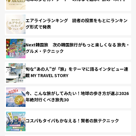
エアラインランキング 読者の投票をもとにランキン
グ形式で発表
Next韓国旅 次の韓国旅行がもっと楽しくなる 旅先・
グルメ・テクニック
旬な“あの人”が「旅」をテーマに語るインタビュー連
載 MY TRAVEL STORY
今、こんな旅がしてみたい！地球の歩き方が選ぶ2026
年絶対行くべき旅先30
コスパもタイパもかなえる！賢者の旅テクニック