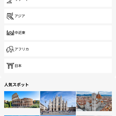
アジア
中近東
アフリカ
日本
人気スポット