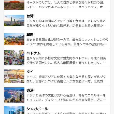
文化が魅力。旅行者はアメリカの各地域で異なる魅力を楽
島だが、静かな自然を求めるならマウイ島やカウアイ島が
オーストラリアは、壮大な自然と多様な文化が魅力の国。
しみながら、その多様性と豊かな歴史を感じることができ
おすすめ。エメラルドグリーンに輝く海をはじめ、豊かな
シドニーのシンボルであるシドニー・オペラハウス、オー
るだろう。車でのロードトリップや列車の旅も、アメリカ
文化や歴史が息づいている。「アロハスピリット」と呼ば
ストラリア東海岸北部に広がる大サンゴ礁地帯グレートバ
ならではの贅沢な旅のスタイルだ。 なお、新着のアメリカ
台湾
れるおもてなしの心で訪れる人々を迎えてくれるハワイの
リアリーフや大陸中央部にそびえるウルル（エアーズロッ
情報は
コンテンツ一覧
を参照してほしい。
人々、おいしいローカルフードやハワイアンミュージッ
ク）、タスマニアの美しい原生林やケアンズの熱帯雨林な
日本から約４時間ほどでたどり着く台湾は、多彩な文化と
ク、伝統的なフラダンスなど、すべてがハワイの魅力を彩
ど、見どころがたくさん。また、カフェやワイン、オージ
自然が織りなす魅力的な観光地。活気あふれる大都市の台
っている。訪れるたびに新しい発見と感動が待っているハ
ービーフなどの食文化も豊かで、美味しいものであふれて
北やノスタルジックな町並みが人気な九份（ジォウフェ
ワイを、存分に味わってほしい。 なお、新着のハワイ情報
韓国
いる。アクティビティも充実しており、サーフィンやダイ
ン）、静ひつな山岳地帯である台湾東部など、都市の喧騒
は
コンテンツ一覧
を参照してほしい。
ビング、ハイキングなど、アウトドア好きにはたまらな
と山間の静けさが共存しており、訪れる人に新しい発見と
歴史ある王朝文化が残る一方で、最先端のファッションやK
い。オーストラリアの多彩な魅力を存分に味わいつくそ
驚きをもたらしてくれる。また、奥深い台湾の食文化も魅
-POPで世界を席巻している韓国。首都ソウルの宮殿や伝統
う。 なお、新着のオーストラリア情報は
コンテンツ一覧
を
力で、夜市などの屋台グルメから高級料理、ヘルシーで美
家屋が並ぶエリアでは韓国の歴史と文化に浸ることがで
参照してほしい。
ベトナム
容にもいいと評判のスイーツなど、バラエティ豊かな料理
き、地方に足を延ばせば四季折々の自然美を楽しむことが
が味わえる。 なお、新着の台湾情報は
コンテンツ一覧
を参
できる。そして、キムチや焼肉、絶品のストリートフード
豊かな自然と多様な文化が魅力的なベトナム。南北に細長
照してほしい。
まで、さまざまな韓国料理が待っている。夜には、韓国な
く伸びる国土には、広大な田園風景や青々とした山々、世
らではのナイトライフも堪能できる。あたたかいホスピタ
界遺産に登録された壮大な自然景観が点在し、都市部では
タイ
リティに包まれながら、韓国の多彩な魅力を心ゆくまで味
急速な発展と共に伝統が息づく。ハノイの古い町並みやホ
わってみてほしい。 なお、新着の韓国情報は
コンテンツ一
ーチミン市のフランス統治時代の建物も、独特の雰囲気を
タイは、東南アジアに位置する豊かな自然と歴史が息づく
覧
を参照してほしい。
醸し出している。また、バラエティの豊かさとおいしさで
国だ。首都バンコクは高層ビルが立ち並ぶ一方、伝統的な
世界中の食通を魅了してやまないベトナム料理も魅力のひ
寺院や市場がいたるところに点在し、古きよき文化と現代
香港
とつ。フォーやバインミー、ベトナムコーヒーなどは、ぜ
の活気が交差している。北部ではチェンマイなどの山岳地
ひ現地で味わいたい。どの地域を訪れてもあたたかい人々
帯で自然と触れ合い、南部ではプーケットやクラビの美し
アジアと西洋の文化が交わる香港は、特有のエネルギーを
が旅行者を迎えてくれるので、きっと忘れられない旅にな
いビーチでリゾート気分を楽しむことができる。タイ料理
もっている。ヴィクトリア湾に広がる壮大な景色、近未来
るはずだ。 なお、新着のベトナム情報は
コンテンツ一覧
を
は世界的に有名で、屋台から高級レストランまで味覚を刺
的なアートスポット、そして歴史と現代が融合した町並
参照してほしい。
シンガポール
激する。気候は一年中温暖で、どの季節にも異なる楽しみ
み、どこを訪れても感動するはず。観光スポットが密集し
が待っている。親しみやすいタイの人々、仏教を中心とし
ており、効率よく見どころを回れるのも魅力。息をのむよ
アジアの交差点として多文化が融合した独自の魅力を放つ