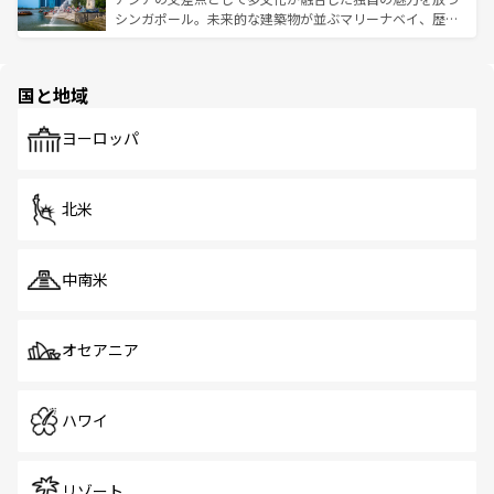
た文化、そして多様な観光資源が、訪れる旅人を魅了し続
うな絶景から文化的な体験まで、香港を存分に楽しみ尽く
シンガポール。未来的な建築物が並ぶマリーナベイ、歴史
ける。 なお、新着のタイ情報は
コンテンツ一覧
を参照して
そう。 なお、新着の香港情報は
コンテンツ一覧
を参照して
と伝統を感じられるエスニックタウン、多数の緑豊かな公
ほしい。
ほしい。
園や自然保護区など、自然が調和した近代的な景観と文化
の多様性あふれるカラフルな町は、どこを歩いても新しい
国と地域
発見がある。さらに、治安のよさや充実した公共交通機関
も、旅行者にとっては魅力的なポイント。グルメも豊富
で、ホーカーズは地元の風情を楽しめる外せないスポット
ヨーロッパ
だ。訪れる人を飽きさせないシンガポールで、多様な魅力
を体感しよう。 なお、新着のシンガポール情報は
コンテン
ツ一覧
を参照してほしい。
北米
中南米
オセアニア
ハワイ
リゾート