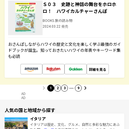
Ｓ０３ 史跡と神話の舞台をホロホ
ロ！ ハワイカルチャーさんぽ
BOOKS 旅の読み物
2024.03.22 発売
おさんぽしながらハワイの歴史と文化を楽しく学ぶ最強のガイ
ドブックが誕生。知っておきたいハワイの年表やキーワード集
も必読
詳細を見る
…
1
2
3
9
AD
AD
人気の国と地域から探す
イタリア
イタリアは歴史、文化、グルメ、自然と多彩な魅力にあふ