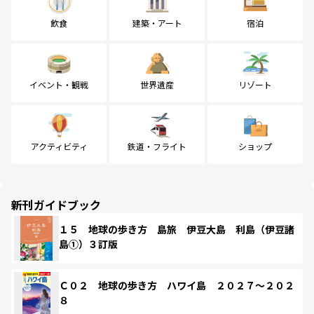
飲食
建築・アート
宿泊
イベント・観戦
世界遺産
リゾート
アクティビティ
鉄道・フライト
ショップ
新刊ガイドブック
１５ 地球の歩き方 島旅 伊豆大島 利島（伊豆諸
島①）３訂版
Ｃ０２ 地球の歩き方 ハワイ島 ２０２７～２０２
８