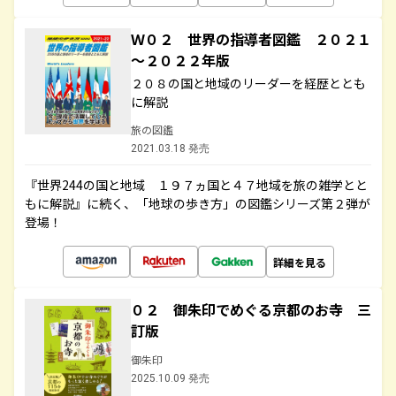
Ｗ０２ 世界の指導者図鑑 ２０２１
～２０２２年版
２０８の国と地域のリーダーを経歴ととも
に解説
旅の図鑑
2021.03.18 発売
『世界244の国と地域 １９７ヵ国と４７地域を旅の雑学とと
もに解説』に続く、「地球の歩き方」の図鑑シリーズ第２弾が
登場！
詳細を見る
０２ 御朱印でめぐる京都のお寺 三
訂版
御朱印
2025.10.09 発売