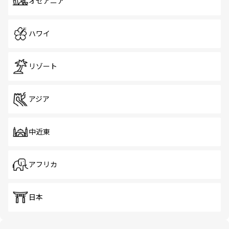
オセアニア
ハワイ
リゾート
アジア
中近東
アフリカ
日本