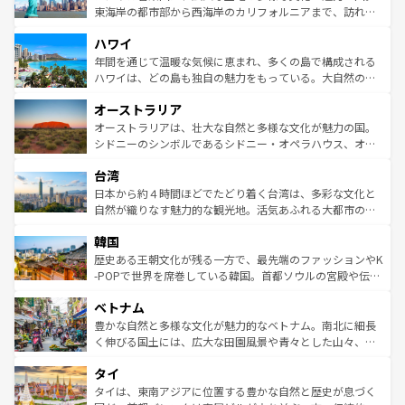
ことができる。国民の所得が高いため物価も高いが、旅行
東海岸の都市部から西海岸のカリフォルニアまで、訪れる
者向けの交通パス提供のサービスもあり、うまく活用すれ
場所ごとに異なる風景と体験が待っている。ニューヨーク
ハワイ
ば市内交通費無料で観光を楽しむこともできる。 なお、新
のような巨大都市は、観光、ショッピング、エンターテイ
着のスイス情報は
コンテンツ一覧
を参照してほしい。
ンメントが詰まった刺激的なスポットだ。一方、アメリカ
年間を通じて温暖な気候に恵まれ、多くの島で構成される
西部には大自然が広がり、グランドキャニオンやイエロー
ハワイは、どの島も独自の魅力をもっている。大自然の神
ストーン国立公園といった絶景が堪能できる。さらに、南
秘を感じたいなら、火山が生み出した壮大な景観を誇るハ
オーストラリア
部のニューオーリンズでは、音楽と美食が融合した独特の
ワイ島は見逃せない。また、定番の観光地といえばオアフ
文化が魅力。旅行者はアメリカの各地域で異なる魅力を楽
島だが、静かな自然を求めるならマウイ島やカウアイ島が
オーストラリアは、壮大な自然と多様な文化が魅力の国。
しみながら、その多様性と豊かな歴史を感じることができ
おすすめ。エメラルドグリーンに輝く海をはじめ、豊かな
シドニーのシンボルであるシドニー・オペラハウス、オー
るだろう。車でのロードトリップや列車の旅も、アメリカ
文化や歴史が息づいている。「アロハスピリット」と呼ば
ストラリア東海岸北部に広がる大サンゴ礁地帯グレートバ
ならではの贅沢な旅のスタイルだ。 なお、新着のアメリカ
台湾
れるおもてなしの心で訪れる人々を迎えてくれるハワイの
リアリーフや大陸中央部にそびえるウルル（エアーズロッ
情報は
コンテンツ一覧
を参照してほしい。
人々、おいしいローカルフードやハワイアンミュージッ
ク）、タスマニアの美しい原生林やケアンズの熱帯雨林な
日本から約４時間ほどでたどり着く台湾は、多彩な文化と
ク、伝統的なフラダンスなど、すべてがハワイの魅力を彩
ど、見どころがたくさん。また、カフェやワイン、オージ
自然が織りなす魅力的な観光地。活気あふれる大都市の台
っている。訪れるたびに新しい発見と感動が待っているハ
ービーフなどの食文化も豊かで、美味しいものであふれて
北やノスタルジックな町並みが人気な九份（ジォウフェ
ワイを、存分に味わってほしい。 なお、新着のハワイ情報
韓国
いる。アクティビティも充実しており、サーフィンやダイ
ン）、静ひつな山岳地帯である台湾東部など、都市の喧騒
は
コンテンツ一覧
を参照してほしい。
ビング、ハイキングなど、アウトドア好きにはたまらな
と山間の静けさが共存しており、訪れる人に新しい発見と
歴史ある王朝文化が残る一方で、最先端のファッションやK
い。オーストラリアの多彩な魅力を存分に味わいつくそ
驚きをもたらしてくれる。また、奥深い台湾の食文化も魅
-POPで世界を席巻している韓国。首都ソウルの宮殿や伝統
う。 なお、新着のオーストラリア情報は
コンテンツ一覧
を
力で、夜市などの屋台グルメから高級料理、ヘルシーで美
家屋が並ぶエリアでは韓国の歴史と文化に浸ることがで
参照してほしい。
ベトナム
容にもいいと評判のスイーツなど、バラエティ豊かな料理
き、地方に足を延ばせば四季折々の自然美を楽しむことが
が味わえる。 なお、新着の台湾情報は
コンテンツ一覧
を参
できる。そして、キムチや焼肉、絶品のストリートフード
豊かな自然と多様な文化が魅力的なベトナム。南北に細長
照してほしい。
まで、さまざまな韓国料理が待っている。夜には、韓国な
く伸びる国土には、広大な田園風景や青々とした山々、世
らではのナイトライフも堪能できる。あたたかいホスピタ
界遺産に登録された壮大な自然景観が点在し、都市部では
タイ
リティに包まれながら、韓国の多彩な魅力を心ゆくまで味
急速な発展と共に伝統が息づく。ハノイの古い町並みやホ
わってみてほしい。 なお、新着の韓国情報は
コンテンツ一
ーチミン市のフランス統治時代の建物も、独特の雰囲気を
タイは、東南アジアに位置する豊かな自然と歴史が息づく