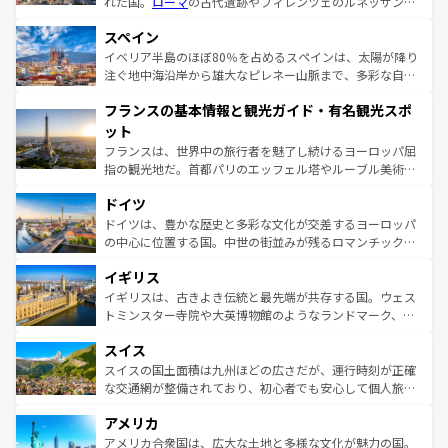
れた国。
ローマ
の古代遺跡やフィレンツェのルネッサンス
美術、ヴェネツィアの運河など、歴史あるスポットはもち
スペイン
ろん、トスカーナの美しい田園風景やアマルフィ海岸の絶
景など、自然景観も見逃せない。観光の合間には、本場の
イベリア半島のほぼ80％を占めるスペインは、太陽が降り
ピザやパスタなど、絶品のイタリア料理を堪能することも
注ぐ地中海沿岸から雄大なピレネー山脈まで、多彩な自然
できる。朝目覚めてから夜眠るまで、すべての瞬間を楽し
と文化が詰まったヨーロッパ屈指の旅行先だ。多様な地域
フランスの基本情報と観光ガイド・有名観光スポ
ませてくれるイタリアで、忘れられない旅をしてみよう！
文化が根付くこの国では、情熱的なフラメンコ、熱気あふ
なお、新着のイタリア情報は
コンテンツ一覧
を参照してほ
れる闘牛、そして美味しいタパスが生活の一部となってい
ット
しい。
る。首都マドリードの洗練された雰囲気や、バルセロナの
フランスは、世界中の旅行者を魅了し続けるヨーロッパ屈
アートに溢れた街角から、地方では古代ローマ遺跡や中世
指の観光地だ。首都パリのエッフェル塔やルーブル美術館
の城塞都市、穏やかなビーチリゾートまで多彩な表情を見
といった象徴的なスポットから、田舎町の古風な美しさま
せる。地方によって風土や気候が異なるスペインはその個
ドイツ
で、幅広い魅力が詰まっている。華麗な宮殿、歴史的な大
性で訪れる人を魅了する。 なお、新着のスペイン情報は
コ
聖堂、美しいビーチ、そして豊かな自然が、訪れる者を心
ドイツは、豊かな歴史と多彩な文化が交差するヨーロッパ
ンテンツ一覧
を参照してほしい。
から魅了する。また、フランスは美食の国としても知ら
の中心に位置する国。中世の街並みが残るロマンチック街
れ、フランス料理はユネスコ無形文化遺産にも登録されて
道から、未来を先取りするようなモダンな都市まで多様な
イギリス
いる。シャンパンの発祥地であるランス、プロヴァンスの
顔を持つこの国は、どこを歩いても飽きることがない。ベ
香り高いラベンダー畑など、多彩な楽しみ方が可能だ。さ
ルリンの文化的活気、バイエルン州のアルプスの絶景、そ
イギリスは、古きよき伝統と最先端が共存する国。ウェス
らに、パリ以外の地域にも魅力が溢れており、どの街角に
してライン川沿いのワイン畑といった風景は必見。ビール
トミンスター寺院や大英博物館のようなランドマーク、歴
も豊かな歴史と文化が息づいている。パリ以外の個性あふ
とソーセージを味わいながら地元の人と過ごす楽しい時間
史ある大学都市、美しい丘陵地帯や牧歌的な風景など、エ
れる地方に足を運ぶとそれぞれで全く異なる文化を体験で
スイス
は、お酒好きな人にはぜひ体験してほしい。 なお、新着の
リアごとに異なる魅力がある。また、優雅なアフタヌーン
きるだろう。 なお、新着のフランス情報は
コンテンツ一覧
ドイツ情報は
コンテンツ一覧
を参照してほしい。
ティー、ビール好きにはたまらない英国パブ、サッカー観
スイスの国土面積は九州ほどの広さだが、運行時刻が正確
を参照してほしい。
戦など、本場だからこそできる体験も豊富。イギリスを旅
な交通網が整備されており、初心者でも安心して個人旅行
して楽しみつくそう。 なお、新着のイギリス情報は
コンテ
を楽しめる。日本同様に時刻表どおりの旅が可能だ。中世
アメリカ
ンツ一覧
を参照してほしい。
の建物がそのまま残る町や、スイスならではのユニークな
博物館もあり、アルプス観光だけでなく町歩きも満喫する
アメリカ合衆国は、広大な土地と多様な文化が魅力の国。