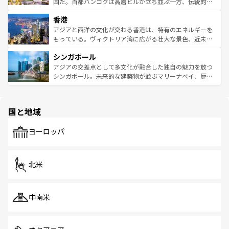
覧
を参照してほしい。
醸し出している。また、バラエティの豊かさとおいしさで
国だ。首都バンコクは高層ビルが立ち並ぶ一方、伝統的な
世界中の食通を魅了してやまないベトナム料理も魅力のひ
寺院や市場がいたるところに点在し、古きよき文化と現代
香港
とつ。フォーやバインミー、ベトナムコーヒーなどは、ぜ
の活気が交差している。北部ではチェンマイなどの山岳地
ひ現地で味わいたい。どの地域を訪れてもあたたかい人々
帯で自然と触れ合い、南部ではプーケットやクラビの美し
アジアと西洋の文化が交わる香港は、特有のエネルギーを
が旅行者を迎えてくれるので、きっと忘れられない旅にな
いビーチでリゾート気分を楽しむことができる。タイ料理
もっている。ヴィクトリア湾に広がる壮大な景色、近未来
るはずだ。 なお、新着のベトナム情報は
コンテンツ一覧
を
は世界的に有名で、屋台から高級レストランまで味覚を刺
的なアートスポット、そして歴史と現代が融合した町並
参照してほしい。
シンガポール
激する。気候は一年中温暖で、どの季節にも異なる楽しみ
み、どこを訪れても感動するはず。観光スポットが密集し
が待っている。親しみやすいタイの人々、仏教を中心とし
ており、効率よく見どころを回れるのも魅力。息をのむよ
アジアの交差点として多文化が融合した独自の魅力を放つ
た文化、そして多様な観光資源が、訪れる旅人を魅了し続
うな絶景から文化的な体験まで、香港を存分に楽しみ尽く
シンガポール。未来的な建築物が並ぶマリーナベイ、歴史
ける。 なお、新着のタイ情報は
コンテンツ一覧
を参照して
そう。 なお、新着の香港情報は
コンテンツ一覧
を参照して
と伝統を感じられるエスニックタウン、多数の緑豊かな公
ほしい。
ほしい。
園や自然保護区など、自然が調和した近代的な景観と文化
の多様性あふれるカラフルな町は、どこを歩いても新しい
国と地域
発見がある。さらに、治安のよさや充実した公共交通機関
も、旅行者にとっては魅力的なポイント。グルメも豊富
で、ホーカーズは地元の風情を楽しめる外せないスポット
ヨーロッパ
だ。訪れる人を飽きさせないシンガポールで、多様な魅力
を体感しよう。 なお、新着のシンガポール情報は
コンテン
ツ一覧
を参照してほしい。
北米
中南米