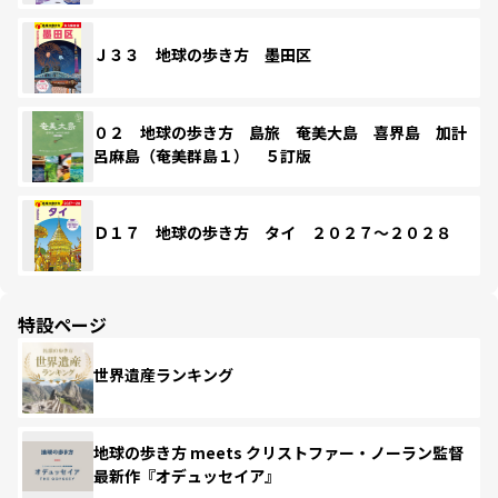
Ｊ３３ 地球の歩き方 墨田区
０２ 地球の歩き方 島旅 奄美大島 喜界島 加計
呂麻島（奄美群島１） ５訂版
Ｄ１７ 地球の歩き方 タイ ２０２７～２０２８
特設ページ
世界遺産ランキング
地球の歩き方 meets クリストファー・ノーラン監督
最新作『オデュッセイア』