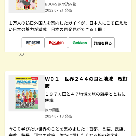
BOOKS 旅の読み物
2022.07.21 発売
１万人の訪日外国人を案内したガイドが、日本人にこそ伝えた
い日本の魅力が満載。日本の再発見ができる１冊！
詳細を見る
AD
Ｗ０１ 世界２４４の国と地域 改訂
版
１９７ヵ国と４７地域を旅の雑学とともに
解説
旅の図鑑
2024.07.18 発売
今こそ学びたい世界のことを集めました！首都、言語、民族、
宗教、特長、現地の挨拶、誰かに話したくなる旅の雑学も。