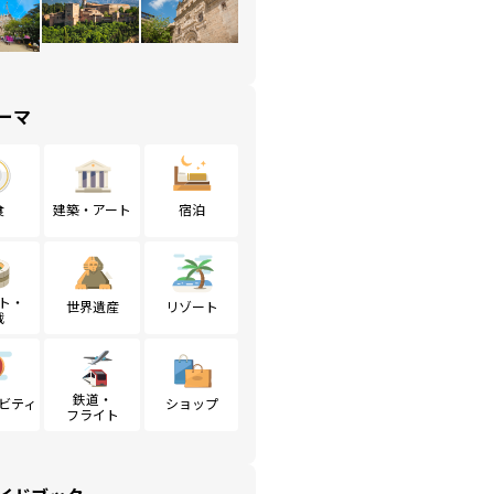
ーマ
食
建築・アート
宿泊
ト・
世界遺産
リゾート
戦
鉄道・
ビティ
ショップ
フライト