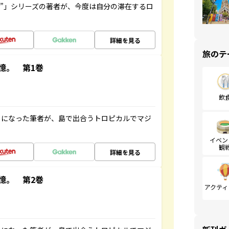
ト”」シリーズの著者が、今度は自分の滞在するロ
詳細を見る
旅のテ
憶。 第1巻
飲
とになった筆者が、島で出合うトロピカルでマジ
イベン
観
詳細を見る
憶。 第2巻
アクティ