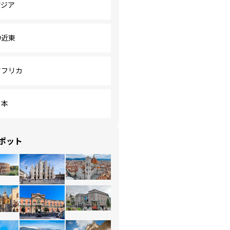
アジア
中近東
アフリカ
日本
ポット