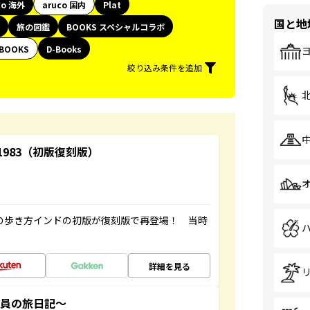
co 海外
aruco 国内
Plat
国と地
旅の図鑑
BOOKS スペシャルコラボ
BOOKS
D-Books
絞り込み条件を追加
-1983（初版復刻版）
球の歩き方インドの初版が復刻版で再登場！ 当時
詳細を見る
社員の旅日記～