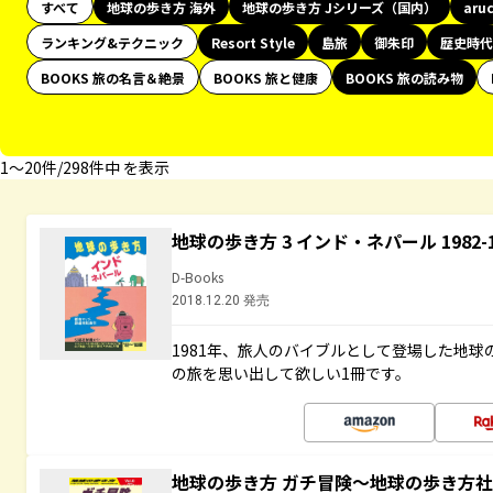
すべて
地球の歩き方 海外
地球の歩き方 Jシリーズ（国内）
aru
ランキング&テクニック
Resort Style
島旅
御朱印
歴史時代
BOOKS 旅の名言＆絶景
BOOKS 旅と健康
BOOKS 旅の読み物
1〜20件/298件中 を表示
地球の歩き方 3 インド・ネパール 1982
D-Books
2018.12.20 発売
1981年、旅人のバイブルとして登場した地
の旅を思い出して欲しい1冊です。
地球の歩き方 ガチ冒険～地球の歩き方