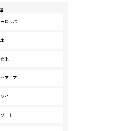
域
ヨーロッパ
北米
中南米
オセアニア
ハワイ
リゾート