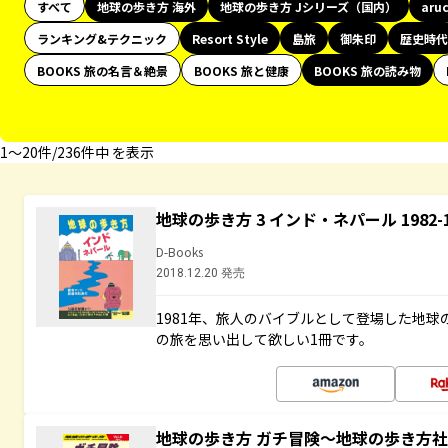
すべて
地球の歩き方 海外
地球の歩き方 Jシリーズ（国内）
aru
ランキング&テクニック
Resort Style
島旅
御朱印
歴史時代
BOOKS 旅の名言＆絶景
BOOKS 旅と健康
BOOKS 旅の読み物
1〜20件/236件中 を表示
地球の歩き方 3 インド・ネパール 1982
D-Books
2018.12.20 発売
1981年、旅人のバイブルとして登場した地
の旅を思い出して欲しい1冊です。
地球の歩き方 ガチ冒険～地球の歩き方