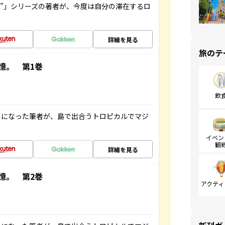
ト”」シリーズの著者が、今度は自分の滞在するロ
詳細を見る
旅のテ
憶。 第1巻
飲
とになった筆者が、島で出合うトロピカルでマジ
イベン
観
詳細を見る
憶。 第2巻
アクティ