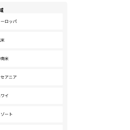
域
ヨーロッパ
北米
中南米
オセアニア
ハワイ
リゾート