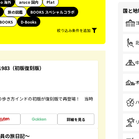
co 海外
aruco 国内
Plat
国と地
旅の図鑑
BOOKS スペシャルコラボ
BOOKS
D-Books
絞り込み条件を追加
-1983（初版復刻版）
球の歩き方インドの初版が復刻版で再登場！ 当時
詳細を見る
社員の旅日記～