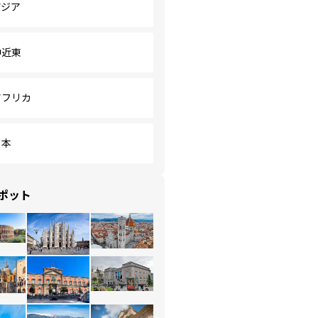
アジア
中近東
アフリカ
日本
ポット