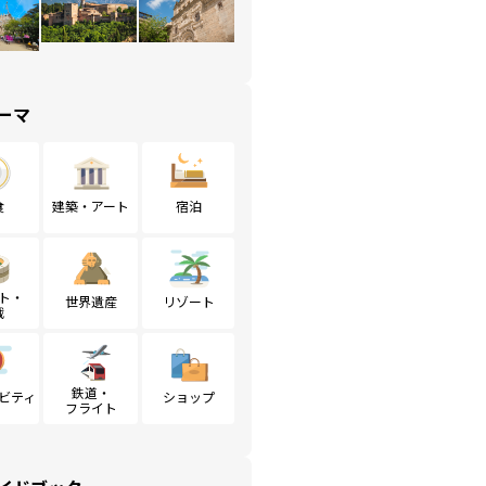
ーマ
食
建築・アート
宿泊
ト・
世界遺産
リゾート
戦
鉄道・
ビティ
ショップ
フライト