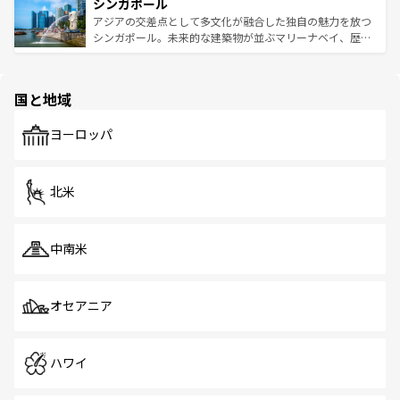
参照してほしい。
シンガポール
激する。気候は一年中温暖で、どの季節にも異なる楽しみ
み、どこを訪れても感動するはず。観光スポットが密集し
が待っている。親しみやすいタイの人々、仏教を中心とし
ており、効率よく見どころを回れるのも魅力。息をのむよ
アジアの交差点として多文化が融合した独自の魅力を放つ
た文化、そして多様な観光資源が、訪れる旅人を魅了し続
うな絶景から文化的な体験まで、香港を存分に楽しみ尽く
シンガポール。未来的な建築物が並ぶマリーナベイ、歴史
ける。 なお、新着のタイ情報は
コンテンツ一覧
を参照して
そう。 なお、新着の香港情報は
コンテンツ一覧
を参照して
と伝統を感じられるエスニックタウン、多数の緑豊かな公
ほしい。
ほしい。
園や自然保護区など、自然が調和した近代的な景観と文化
の多様性あふれるカラフルな町は、どこを歩いても新しい
国と地域
発見がある。さらに、治安のよさや充実した公共交通機関
も、旅行者にとっては魅力的なポイント。グルメも豊富
で、ホーカーズは地元の風情を楽しめる外せないスポット
ヨーロッパ
だ。訪れる人を飽きさせないシンガポールで、多様な魅力
を体感しよう。 なお、新着のシンガポール情報は
コンテン
ツ一覧
を参照してほしい。
北米
中南米
オセアニア
ハワイ