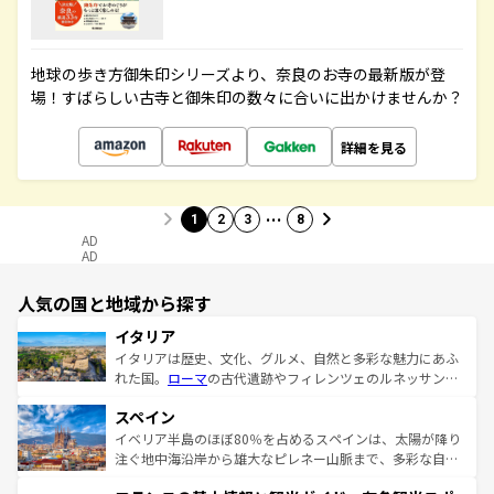
地球の歩き方御朱印シリーズより、奈良のお寺の最新版が登
場！すばらしい古寺と御朱印の数々に合いに出かけませんか？
詳細を見る
…
1
2
3
8
AD
AD
人気の国と地域から探す
イタリア
イタリアは歴史、文化、グルメ、自然と多彩な魅力にあふ
れた国。
ローマ
の古代遺跡やフィレンツェのルネッサンス
美術、ヴェネツィアの運河など、歴史あるスポットはもち
スペイン
ろん、トスカーナの美しい田園風景やアマルフィ海岸の絶
景など、自然景観も見逃せない。観光の合間には、本場の
イベリア半島のほぼ80％を占めるスペインは、太陽が降り
ピザやパスタなど、絶品のイタリア料理を堪能することも
注ぐ地中海沿岸から雄大なピレネー山脈まで、多彩な自然
できる。朝目覚めてから夜眠るまで、すべての瞬間を楽し
と文化が詰まったヨーロッパ屈指の旅行先だ。多様な地域