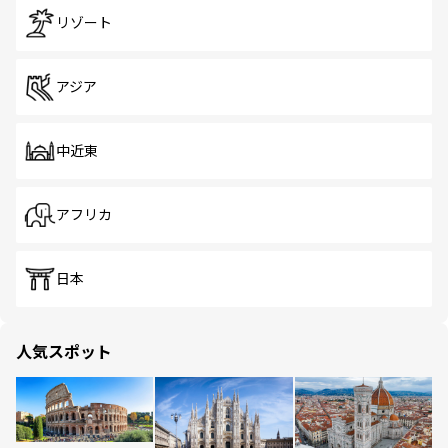
リゾート
アジア
中近東
アフリカ
日本
人気スポット