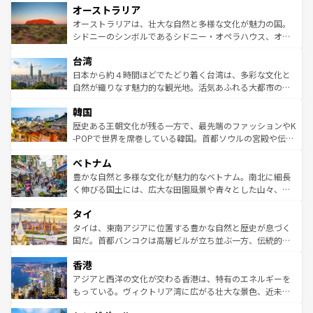
オーストラリア
部のニューオーリンズでは、音楽と美食が融合した独特の
ワイ島は見逃せない。また、定番の観光地といえばオアフ
文化が魅力。旅行者はアメリカの各地域で異なる魅力を楽
島だが、静かな自然を求めるならマウイ島やカウアイ島が
オーストラリアは、壮大な自然と多様な文化が魅力の国。
しみながら、その多様性と豊かな歴史を感じることができ
おすすめ。エメラルドグリーンに輝く海をはじめ、豊かな
シドニーのシンボルであるシドニー・オペラハウス、オー
るだろう。車でのロードトリップや列車の旅も、アメリカ
文化や歴史が息づいている。「アロハスピリット」と呼ば
ストラリア東海岸北部に広がる大サンゴ礁地帯グレートバ
ならではの贅沢な旅のスタイルだ。 なお、新着のアメリカ
台湾
れるおもてなしの心で訪れる人々を迎えてくれるハワイの
リアリーフや大陸中央部にそびえるウルル（エアーズロッ
情報は
コンテンツ一覧
を参照してほしい。
人々、おいしいローカルフードやハワイアンミュージッ
ク）、タスマニアの美しい原生林やケアンズの熱帯雨林な
日本から約４時間ほどでたどり着く台湾は、多彩な文化と
ク、伝統的なフラダンスなど、すべてがハワイの魅力を彩
ど、見どころがたくさん。また、カフェやワイン、オージ
自然が織りなす魅力的な観光地。活気あふれる大都市の台
っている。訪れるたびに新しい発見と感動が待っているハ
ービーフなどの食文化も豊かで、美味しいものであふれて
北やノスタルジックな町並みが人気な九份（ジォウフェ
ワイを、存分に味わってほしい。 なお、新着のハワイ情報
韓国
いる。アクティビティも充実しており、サーフィンやダイ
ン）、静ひつな山岳地帯である台湾東部など、都市の喧騒
は
コンテンツ一覧
を参照してほしい。
ビング、ハイキングなど、アウトドア好きにはたまらな
と山間の静けさが共存しており、訪れる人に新しい発見と
歴史ある王朝文化が残る一方で、最先端のファッションやK
い。オーストラリアの多彩な魅力を存分に味わいつくそ
驚きをもたらしてくれる。また、奥深い台湾の食文化も魅
-POPで世界を席巻している韓国。首都ソウルの宮殿や伝統
う。 なお、新着のオーストラリア情報は
コンテンツ一覧
を
力で、夜市などの屋台グルメから高級料理、ヘルシーで美
家屋が並ぶエリアでは韓国の歴史と文化に浸ることがで
参照してほしい。
ベトナム
容にもいいと評判のスイーツなど、バラエティ豊かな料理
き、地方に足を延ばせば四季折々の自然美を楽しむことが
が味わえる。 なお、新着の台湾情報は
コンテンツ一覧
を参
できる。そして、キムチや焼肉、絶品のストリートフード
豊かな自然と多様な文化が魅力的なベトナム。南北に細長
照してほしい。
まで、さまざまな韓国料理が待っている。夜には、韓国な
く伸びる国土には、広大な田園風景や青々とした山々、世
らではのナイトライフも堪能できる。あたたかいホスピタ
界遺産に登録された壮大な自然景観が点在し、都市部では
タイ
リティに包まれながら、韓国の多彩な魅力を心ゆくまで味
急速な発展と共に伝統が息づく。ハノイの古い町並みやホ
わってみてほしい。 なお、新着の韓国情報は
コンテンツ一
ーチミン市のフランス統治時代の建物も、独特の雰囲気を
タイは、東南アジアに位置する豊かな自然と歴史が息づく
覧
を参照してほしい。
醸し出している。また、バラエティの豊かさとおいしさで
国だ。首都バンコクは高層ビルが立ち並ぶ一方、伝統的な
世界中の食通を魅了してやまないベトナム料理も魅力のひ
寺院や市場がいたるところに点在し、古きよき文化と現代
香港
とつ。フォーやバインミー、ベトナムコーヒーなどは、ぜ
の活気が交差している。北部ではチェンマイなどの山岳地
ひ現地で味わいたい。どの地域を訪れてもあたたかい人々
帯で自然と触れ合い、南部ではプーケットやクラビの美し
アジアと西洋の文化が交わる香港は、特有のエネルギーを
が旅行者を迎えてくれるので、きっと忘れられない旅にな
いビーチでリゾート気分を楽しむことができる。タイ料理
もっている。ヴィクトリア湾に広がる壮大な景色、近未来
るはずだ。 なお、新着のベトナム情報は
コンテンツ一覧
を
は世界的に有名で、屋台から高級レストランまで味覚を刺
的なアートスポット、そして歴史と現代が融合した町並