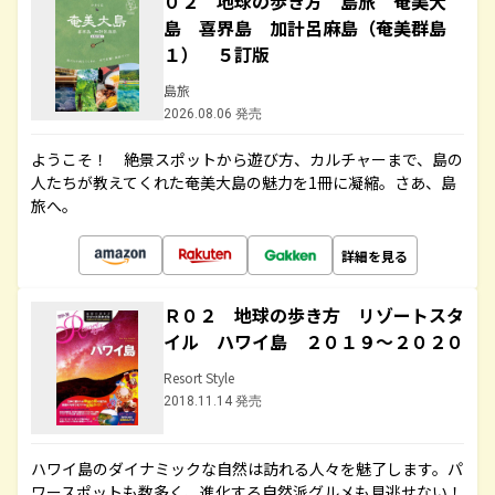
０２ 地球の歩き方 島旅 奄美大
島 喜界島 加計呂麻島（奄美群島
１） ５訂版
島旅
2026.08.06 発売
ようこそ！ 絶景スポットから遊び方、カルチャーまで、島の
人たちが教えてくれた奄美大島の魅力を1冊に凝縮。さあ、島
旅へ。
詳細を見る
Ｒ０２ 地球の歩き方 リゾートスタ
イル ハワイ島 ２０１９～２０２０
Resort Style
2018.11.14 発売
ハワイ島のダイナミックな自然は訪れる人々を魅了します。パ
ワースポットも数多く、進化する自然派グルメも見逃せない！