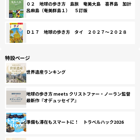
０２ 地球の歩き方 島旅 奄美大島 喜界島 加計
呂麻島（奄美群島１） ５訂版
Ｄ１７ 地球の歩き方 タイ ２０２７～２０２８
特設ページ
世界遺産ランキング
地球の歩き方 meets クリストファー・ノーラン監督
最新作『オデュッセイア』
準備も滞在もスマートに！ トラベルハック2026