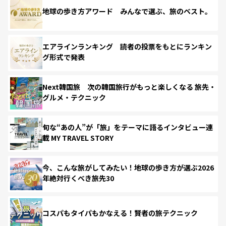
地球の歩き方アワード みんなで選ぶ、旅のベスト。
エアラインランキング 読者の投票をもとにランキン
グ形式で発表
Next韓国旅 次の韓国旅行がもっと楽しくなる 旅先・
グルメ・テクニック
旬な“あの人”が「旅」をテーマに語るインタビュー連
載 MY TRAVEL STORY
今、こんな旅がしてみたい！地球の歩き方が選ぶ2026
年絶対行くべき旅先30
コスパもタイパもかなえる！賢者の旅テクニック