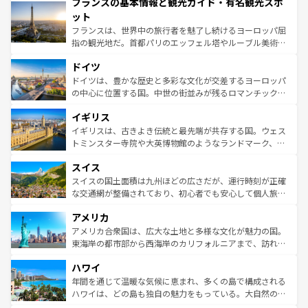
フランスの基本情報と観光ガイド・有名観光スポ
ませてくれるイタリアで、忘れられない旅をしてみよう！
文化が根付くこの国では、情熱的なフラメンコ、熱気あふ
なお、新着のイタリア情報は
コンテンツ一覧
を参照してほ
れる闘牛、そして美味しいタパスが生活の一部となってい
ット
しい。
る。首都マドリードの洗練された雰囲気や、バルセロナの
フランスは、世界中の旅行者を魅了し続けるヨーロッパ屈
アートに溢れた街角から、地方では古代ローマ遺跡や中世
指の観光地だ。首都パリのエッフェル塔やルーブル美術館
の城塞都市、穏やかなビーチリゾートまで多彩な表情を見
といった象徴的なスポットから、田舎町の古風な美しさま
せる。地方によって風土や気候が異なるスペインはその個
ドイツ
で、幅広い魅力が詰まっている。華麗な宮殿、歴史的な大
性で訪れる人を魅了する。 なお、新着のスペイン情報は
コ
聖堂、美しいビーチ、そして豊かな自然が、訪れる者を心
ドイツは、豊かな歴史と多彩な文化が交差するヨーロッパ
ンテンツ一覧
を参照してほしい。
から魅了する。また、フランスは美食の国としても知ら
の中心に位置する国。中世の街並みが残るロマンチック街
れ、フランス料理はユネスコ無形文化遺産にも登録されて
道から、未来を先取りするようなモダンな都市まで多様な
イギリス
いる。シャンパンの発祥地であるランス、プロヴァンスの
顔を持つこの国は、どこを歩いても飽きることがない。ベ
香り高いラベンダー畑など、多彩な楽しみ方が可能だ。さ
ルリンの文化的活気、バイエルン州のアルプスの絶景、そ
イギリスは、古きよき伝統と最先端が共存する国。ウェス
らに、パリ以外の地域にも魅力が溢れており、どの街角に
してライン川沿いのワイン畑といった風景は必見。ビール
トミンスター寺院や大英博物館のようなランドマーク、歴
も豊かな歴史と文化が息づいている。パリ以外の個性あふ
とソーセージを味わいながら地元の人と過ごす楽しい時間
史ある大学都市、美しい丘陵地帯や牧歌的な風景など、エ
れる地方に足を運ぶとそれぞれで全く異なる文化を体験で
スイス
は、お酒好きな人にはぜひ体験してほしい。 なお、新着の
リアごとに異なる魅力がある。また、優雅なアフタヌーン
きるだろう。 なお、新着のフランス情報は
コンテンツ一覧
ドイツ情報は
コンテンツ一覧
を参照してほしい。
ティー、ビール好きにはたまらない英国パブ、サッカー観
スイスの国土面積は九州ほどの広さだが、運行時刻が正確
を参照してほしい。
戦など、本場だからこそできる体験も豊富。イギリスを旅
な交通網が整備されており、初心者でも安心して個人旅行
して楽しみつくそう。 なお、新着のイギリス情報は
コンテ
を楽しめる。日本同様に時刻表どおりの旅が可能だ。中世
アメリカ
ンツ一覧
を参照してほしい。
の建物がそのまま残る町や、スイスならではのユニークな
博物館もあり、アルプス観光だけでなく町歩きも満喫する
アメリカ合衆国は、広大な土地と多様な文化が魅力の国。
ことができる。国民の所得が高いため物価も高いが、旅行
東海岸の都市部から西海岸のカリフォルニアまで、訪れる
者向けの交通パス提供のサービスもあり、うまく活用すれ
場所ごとに異なる風景と体験が待っている。ニューヨーク
ハワイ
ば市内交通費無料で観光を楽しむこともできる。 なお、新
のような巨大都市は、観光、ショッピング、エンターテイ
着のスイス情報は
コンテンツ一覧
を参照してほしい。
ンメントが詰まった刺激的なスポットだ。一方、アメリカ
年間を通じて温暖な気候に恵まれ、多くの島で構成される
西部には大自然が広がり、グランドキャニオンやイエロー
ハワイは、どの島も独自の魅力をもっている。大自然の神
ストーン国立公園といった絶景が堪能できる。さらに、南
秘を感じたいなら、火山が生み出した壮大な景観を誇るハ