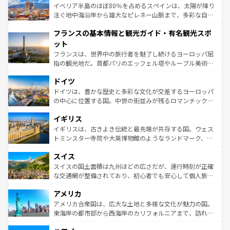
景など、自然景観も見逃せない。観光の合間には、本場の
イベリア半島のほぼ80％を占めるスペインは、太陽が降り
ピザやパスタなど、絶品のイタリア料理を堪能することも
注ぐ地中海沿岸から雄大なピレネー山脈まで、多彩な自然
できる。朝目覚めてから夜眠るまで、すべての瞬間を楽し
と文化が詰まったヨーロッパ屈指の旅行先だ。多様な地域
フランスの基本情報と観光ガイド・有名観光スポ
ませてくれるイタリアで、忘れられない旅をしてみよう！
文化が根付くこの国では、情熱的なフラメンコ、熱気あふ
なお、新着のイタリア情報は
コンテンツ一覧
を参照してほ
れる闘牛、そして美味しいタパスが生活の一部となってい
ット
しい。
る。首都マドリードの洗練された雰囲気や、バルセロナの
フランスは、世界中の旅行者を魅了し続けるヨーロッパ屈
アートに溢れた街角から、地方では古代ローマ遺跡や中世
指の観光地だ。首都パリのエッフェル塔やルーブル美術館
の城塞都市、穏やかなビーチリゾートまで多彩な表情を見
といった象徴的なスポットから、田舎町の古風な美しさま
せる。地方によって風土や気候が異なるスペインはその個
ドイツ
で、幅広い魅力が詰まっている。華麗な宮殿、歴史的な大
性で訪れる人を魅了する。 なお、新着のスペイン情報は
コ
聖堂、美しいビーチ、そして豊かな自然が、訪れる者を心
ドイツは、豊かな歴史と多彩な文化が交差するヨーロッパ
ンテンツ一覧
を参照してほしい。
から魅了する。また、フランスは美食の国としても知ら
の中心に位置する国。中世の街並みが残るロマンチック街
れ、フランス料理はユネスコ無形文化遺産にも登録されて
道から、未来を先取りするようなモダンな都市まで多様な
イギリス
いる。シャンパンの発祥地であるランス、プロヴァンスの
顔を持つこの国は、どこを歩いても飽きることがない。ベ
香り高いラベンダー畑など、多彩な楽しみ方が可能だ。さ
ルリンの文化的活気、バイエルン州のアルプスの絶景、そ
イギリスは、古きよき伝統と最先端が共存する国。ウェス
らに、パリ以外の地域にも魅力が溢れており、どの街角に
してライン川沿いのワイン畑といった風景は必見。ビール
トミンスター寺院や大英博物館のようなランドマーク、歴
も豊かな歴史と文化が息づいている。パリ以外の個性あふ
とソーセージを味わいながら地元の人と過ごす楽しい時間
史ある大学都市、美しい丘陵地帯や牧歌的な風景など、エ
れる地方に足を運ぶとそれぞれで全く異なる文化を体験で
スイス
は、お酒好きな人にはぜひ体験してほしい。 なお、新着の
リアごとに異なる魅力がある。また、優雅なアフタヌーン
きるだろう。 なお、新着のフランス情報は
コンテンツ一覧
ドイツ情報は
コンテンツ一覧
を参照してほしい。
ティー、ビール好きにはたまらない英国パブ、サッカー観
スイスの国土面積は九州ほどの広さだが、運行時刻が正確
を参照してほしい。
戦など、本場だからこそできる体験も豊富。イギリスを旅
な交通網が整備されており、初心者でも安心して個人旅行
して楽しみつくそう。 なお、新着のイギリス情報は
コンテ
を楽しめる。日本同様に時刻表どおりの旅が可能だ。中世
アメリカ
ンツ一覧
を参照してほしい。
の建物がそのまま残る町や、スイスならではのユニークな
博物館もあり、アルプス観光だけでなく町歩きも満喫する
アメリカ合衆国は、広大な土地と多様な文化が魅力の国。
ことができる。国民の所得が高いため物価も高いが、旅行
東海岸の都市部から西海岸のカリフォルニアまで、訪れる
者向けの交通パス提供のサービスもあり、うまく活用すれ
場所ごとに異なる風景と体験が待っている。ニューヨーク