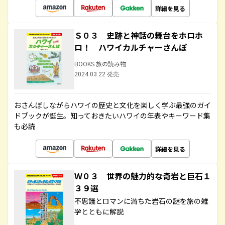
詳細を見る
Ｓ０３ 史跡と神話の舞台をホロホ
ロ！ ハワイカルチャーさんぽ
BOOKS 旅の読み物
2024.03.22 発売
おさんぽしながらハワイの歴史と文化を楽しく学ぶ最強のガイ
ドブックが誕生。知っておきたいハワイの年表やキーワード集
も必読
詳細を見る
Ｗ０３ 世界の魅力的な奇岩と巨石１
３９選
不思議とロマンに満ちた岩石の謎を旅の雑
学とともに解説