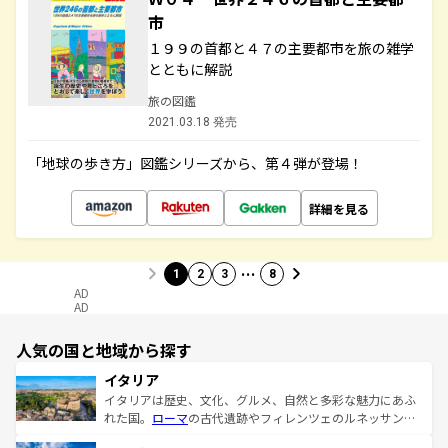
市
１９９の首都と４７の主要都市を旅の雑学
とともに解説
旅の図鑑
2021.03.18 発売
「地球の歩き方」図鑑シリーズから、第４弾が登場！
詳細を見る
…
1
2
3
8
AD
AD
人気の国と地域から探す
イタリア
イタリアは歴史、文化、グルメ、自然と多彩な魅力にあふ
れた国。
ローマ
の古代遺跡やフィレンツェのルネッサンス
美術、ヴェネツィアの運河など、歴史あるスポットはもち