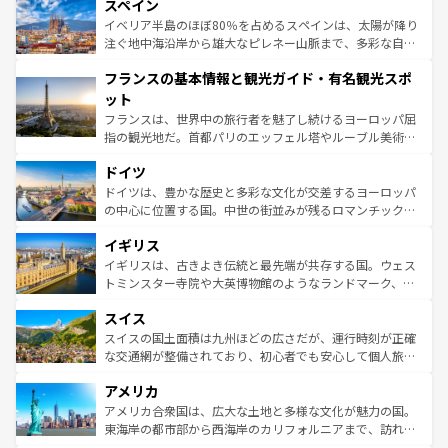
スペイン
ろん、トスカーナの美しい田園風景やアマルフィ海岸の絶
景など、自然景観も見逃せない。観光の合間には、本場の
イベリア半島のほぼ80％を占めるスペインは、太陽が降り
ピザやパスタなど、絶品のイタリア料理を堪能することも
注ぐ地中海沿岸から雄大なピレネー山脈まで、多彩な自然
できる。朝目覚めてから夜眠るまで、すべての瞬間を楽し
と文化が詰まったヨーロッパ屈指の旅行先だ。多様な地域
フランスの基本情報と観光ガイド・有名観光スポ
ませてくれるイタリアで、忘れられない旅をしてみよう！
文化が根付くこの国では、情熱的なフラメンコ、熱気あふ
なお、新着のイタリア情報は
コンテンツ一覧
を参照してほ
れる闘牛、そして美味しいタパスが生活の一部となってい
ット
しい。
る。首都マドリードの洗練された雰囲気や、バルセロナの
フランスは、世界中の旅行者を魅了し続けるヨーロッパ屈
アートに溢れた街角から、地方では古代ローマ遺跡や中世
指の観光地だ。首都パリのエッフェル塔やルーブル美術館
の城塞都市、穏やかなビーチリゾートまで多彩な表情を見
といった象徴的なスポットから、田舎町の古風な美しさま
せる。地方によって風土や気候が異なるスペインはその個
ドイツ
で、幅広い魅力が詰まっている。華麗な宮殿、歴史的な大
性で訪れる人を魅了する。 なお、新着のスペイン情報は
コ
聖堂、美しいビーチ、そして豊かな自然が、訪れる者を心
ドイツは、豊かな歴史と多彩な文化が交差するヨーロッパ
ンテンツ一覧
を参照してほしい。
から魅了する。また、フランスは美食の国としても知ら
の中心に位置する国。中世の街並みが残るロマンチック街
れ、フランス料理はユネスコ無形文化遺産にも登録されて
道から、未来を先取りするようなモダンな都市まで多様な
イギリス
いる。シャンパンの発祥地であるランス、プロヴァンスの
顔を持つこの国は、どこを歩いても飽きることがない。ベ
香り高いラベンダー畑など、多彩な楽しみ方が可能だ。さ
ルリンの文化的活気、バイエルン州のアルプスの絶景、そ
イギリスは、古きよき伝統と最先端が共存する国。ウェス
らに、パリ以外の地域にも魅力が溢れており、どの街角に
してライン川沿いのワイン畑といった風景は必見。ビール
トミンスター寺院や大英博物館のようなランドマーク、歴
も豊かな歴史と文化が息づいている。パリ以外の個性あふ
とソーセージを味わいながら地元の人と過ごす楽しい時間
史ある大学都市、美しい丘陵地帯や牧歌的な風景など、エ
れる地方に足を運ぶとそれぞれで全く異なる文化を体験で
スイス
は、お酒好きな人にはぜひ体験してほしい。 なお、新着の
リアごとに異なる魅力がある。また、優雅なアフタヌーン
きるだろう。 なお、新着のフランス情報は
コンテンツ一覧
ドイツ情報は
コンテンツ一覧
を参照してほしい。
ティー、ビール好きにはたまらない英国パブ、サッカー観
スイスの国土面積は九州ほどの広さだが、運行時刻が正確
を参照してほしい。
戦など、本場だからこそできる体験も豊富。イギリスを旅
な交通網が整備されており、初心者でも安心して個人旅行
して楽しみつくそう。 なお、新着のイギリス情報は
コンテ
を楽しめる。日本同様に時刻表どおりの旅が可能だ。中世
アメリカ
ンツ一覧
を参照してほしい。
の建物がそのまま残る町や、スイスならではのユニークな
博物館もあり、アルプス観光だけでなく町歩きも満喫する
アメリカ合衆国は、広大な土地と多様な文化が魅力の国。
ことができる。国民の所得が高いため物価も高いが、旅行
東海岸の都市部から西海岸のカリフォルニアまで、訪れる
者向けの交通パス提供のサービスもあり、うまく活用すれ
場所ごとに異なる風景と体験が待っている。ニューヨーク