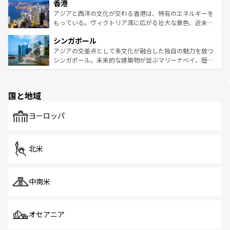
香港
とつ。フォーやバインミー、ベトナムコーヒーなどは、ぜ
の活気が交差している。北部ではチェンマイなどの山岳地
ひ現地で味わいたい。どの地域を訪れてもあたたかい人々
帯で自然と触れ合い、南部ではプーケットやクラビの美し
アジアと西洋の文化が交わる香港は、特有のエネルギーを
が旅行者を迎えてくれるので、きっと忘れられない旅にな
いビーチでリゾート気分を楽しむことができる。タイ料理
もっている。ヴィクトリア湾に広がる壮大な景色、近未来
るはずだ。 なお、新着のベトナム情報は
コンテンツ一覧
を
は世界的に有名で、屋台から高級レストランまで味覚を刺
的なアートスポット、そして歴史と現代が融合した町並
参照してほしい。
シンガポール
激する。気候は一年中温暖で、どの季節にも異なる楽しみ
み、どこを訪れても感動するはず。観光スポットが密集し
が待っている。親しみやすいタイの人々、仏教を中心とし
ており、効率よく見どころを回れるのも魅力。息をのむよ
アジアの交差点として多文化が融合した独自の魅力を放つ
た文化、そして多様な観光資源が、訪れる旅人を魅了し続
うな絶景から文化的な体験まで、香港を存分に楽しみ尽く
シンガポール。未来的な建築物が並ぶマリーナベイ、歴史
ける。 なお、新着のタイ情報は
コンテンツ一覧
を参照して
そう。 なお、新着の香港情報は
コンテンツ一覧
を参照して
と伝統を感じられるエスニックタウン、多数の緑豊かな公
ほしい。
ほしい。
園や自然保護区など、自然が調和した近代的な景観と文化
の多様性あふれるカラフルな町は、どこを歩いても新しい
国と地域
発見がある。さらに、治安のよさや充実した公共交通機関
も、旅行者にとっては魅力的なポイント。グルメも豊富
で、ホーカーズは地元の風情を楽しめる外せないスポット
ヨーロッパ
だ。訪れる人を飽きさせないシンガポールで、多様な魅力
を体感しよう。 なお、新着のシンガポール情報は
コンテン
ツ一覧
を参照してほしい。
北米
中南米
オセアニア