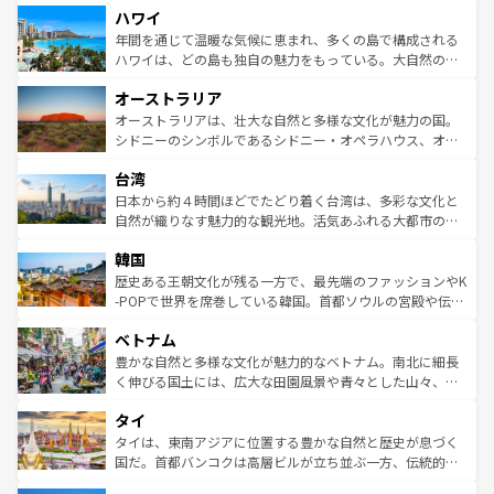
ハワイ
ば市内交通費無料で観光を楽しむこともできる。 なお、新
のような巨大都市は、観光、ショッピング、エンターテイ
着のスイス情報は
コンテンツ一覧
を参照してほしい。
ンメントが詰まった刺激的なスポットだ。一方、アメリカ
年間を通じて温暖な気候に恵まれ、多くの島で構成される
西部には大自然が広がり、グランドキャニオンやイエロー
ハワイは、どの島も独自の魅力をもっている。大自然の神
ストーン国立公園といった絶景が堪能できる。さらに、南
秘を感じたいなら、火山が生み出した壮大な景観を誇るハ
オーストラリア
部のニューオーリンズでは、音楽と美食が融合した独特の
ワイ島は見逃せない。また、定番の観光地といえばオアフ
文化が魅力。旅行者はアメリカの各地域で異なる魅力を楽
島だが、静かな自然を求めるならマウイ島やカウアイ島が
オーストラリアは、壮大な自然と多様な文化が魅力の国。
しみながら、その多様性と豊かな歴史を感じることができ
おすすめ。エメラルドグリーンに輝く海をはじめ、豊かな
シドニーのシンボルであるシドニー・オペラハウス、オー
るだろう。車でのロードトリップや列車の旅も、アメリカ
文化や歴史が息づいている。「アロハスピリット」と呼ば
ストラリア東海岸北部に広がる大サンゴ礁地帯グレートバ
ならではの贅沢な旅のスタイルだ。 なお、新着のアメリカ
台湾
れるおもてなしの心で訪れる人々を迎えてくれるハワイの
リアリーフや大陸中央部にそびえるウルル（エアーズロッ
情報は
コンテンツ一覧
を参照してほしい。
人々、おいしいローカルフードやハワイアンミュージッ
ク）、タスマニアの美しい原生林やケアンズの熱帯雨林な
日本から約４時間ほどでたどり着く台湾は、多彩な文化と
ク、伝統的なフラダンスなど、すべてがハワイの魅力を彩
ど、見どころがたくさん。また、カフェやワイン、オージ
自然が織りなす魅力的な観光地。活気あふれる大都市の台
っている。訪れるたびに新しい発見と感動が待っているハ
ービーフなどの食文化も豊かで、美味しいものであふれて
北やノスタルジックな町並みが人気な九份（ジォウフェ
ワイを、存分に味わってほしい。 なお、新着のハワイ情報
韓国
いる。アクティビティも充実しており、サーフィンやダイ
ン）、静ひつな山岳地帯である台湾東部など、都市の喧騒
は
コンテンツ一覧
を参照してほしい。
ビング、ハイキングなど、アウトドア好きにはたまらな
と山間の静けさが共存しており、訪れる人に新しい発見と
歴史ある王朝文化が残る一方で、最先端のファッションやK
い。オーストラリアの多彩な魅力を存分に味わいつくそ
驚きをもたらしてくれる。また、奥深い台湾の食文化も魅
-POPで世界を席巻している韓国。首都ソウルの宮殿や伝統
う。 なお、新着のオーストラリア情報は
コンテンツ一覧
を
力で、夜市などの屋台グルメから高級料理、ヘルシーで美
家屋が並ぶエリアでは韓国の歴史と文化に浸ることがで
参照してほしい。
ベトナム
容にもいいと評判のスイーツなど、バラエティ豊かな料理
き、地方に足を延ばせば四季折々の自然美を楽しむことが
が味わえる。 なお、新着の台湾情報は
コンテンツ一覧
を参
できる。そして、キムチや焼肉、絶品のストリートフード
豊かな自然と多様な文化が魅力的なベトナム。南北に細長
照してほしい。
まで、さまざまな韓国料理が待っている。夜には、韓国な
く伸びる国土には、広大な田園風景や青々とした山々、世
らではのナイトライフも堪能できる。あたたかいホスピタ
界遺産に登録された壮大な自然景観が点在し、都市部では
タイ
リティに包まれながら、韓国の多彩な魅力を心ゆくまで味
急速な発展と共に伝統が息づく。ハノイの古い町並みやホ
わってみてほしい。 なお、新着の韓国情報は
コンテンツ一
ーチミン市のフランス統治時代の建物も、独特の雰囲気を
タイは、東南アジアに位置する豊かな自然と歴史が息づく
覧
を参照してほしい。
醸し出している。また、バラエティの豊かさとおいしさで
国だ。首都バンコクは高層ビルが立ち並ぶ一方、伝統的な
世界中の食通を魅了してやまないベトナム料理も魅力のひ
寺院や市場がいたるところに点在し、古きよき文化と現代