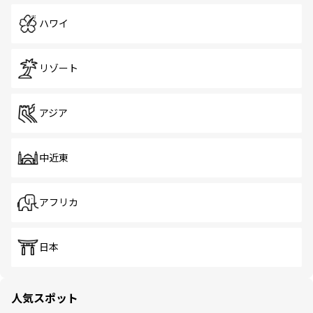
ハワイ
リゾート
アジア
中近東
アフリカ
日本
人気スポット