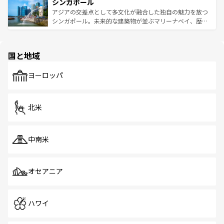
参照してほしい。
シンガポール
激する。気候は一年中温暖で、どの季節にも異なる楽しみ
み、どこを訪れても感動するはず。観光スポットが密集し
が待っている。親しみやすいタイの人々、仏教を中心とし
ており、効率よく見どころを回れるのも魅力。息をのむよ
アジアの交差点として多文化が融合した独自の魅力を放つ
た文化、そして多様な観光資源が、訪れる旅人を魅了し続
うな絶景から文化的な体験まで、香港を存分に楽しみ尽く
シンガポール。未来的な建築物が並ぶマリーナベイ、歴史
ける。 なお、新着のタイ情報は
コンテンツ一覧
を参照して
そう。 なお、新着の香港情報は
コンテンツ一覧
を参照して
と伝統を感じられるエスニックタウン、多数の緑豊かな公
ほしい。
ほしい。
園や自然保護区など、自然が調和した近代的な景観と文化
の多様性あふれるカラフルな町は、どこを歩いても新しい
国と地域
発見がある。さらに、治安のよさや充実した公共交通機関
も、旅行者にとっては魅力的なポイント。グルメも豊富
で、ホーカーズは地元の風情を楽しめる外せないスポット
ヨーロッパ
だ。訪れる人を飽きさせないシンガポールで、多様な魅力
を体感しよう。 なお、新着のシンガポール情報は
コンテン
ツ一覧
を参照してほしい。
北米
中南米
オセアニア
ハワイ