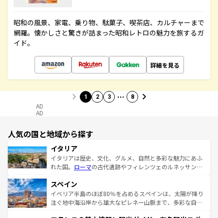
昭和の風景、家電、乗り物、駄菓子、喫茶店、カルチャーまで
網羅。懐かしさと驚きが詰まった昭和レトロの魅力を旅するガ
イド。
詳細を見る
…
1
2
3
8
AD
AD
人気の国と地域から探す
イタリア
イタリアは歴史、文化、グルメ、自然と多彩な魅力にあふ
れた国。
ローマ
の古代遺跡やフィレンツェのルネッサンス
美術、ヴェネツィアの運河など、歴史あるスポットはもち
スペイン
ろん、トスカーナの美しい田園風景やアマルフィ海岸の絶
景など、自然景観も見逃せない。観光の合間には、本場の
イベリア半島のほぼ80％を占めるスペインは、太陽が降り
ピザやパスタなど、絶品のイタリア料理を堪能することも
注ぐ地中海沿岸から雄大なピレネー山脈まで、多彩な自然
できる。朝目覚めてから夜眠るまで、すべての瞬間を楽し
と文化が詰まったヨーロッパ屈指の旅行先だ。多様な地域