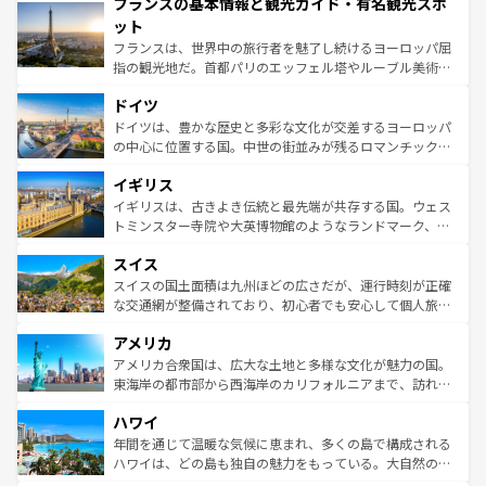
フランスの基本情報と観光ガイド・有名観光スポ
ませてくれるイタリアで、忘れられない旅をしてみよう！
文化が根付くこの国では、情熱的なフラメンコ、熱気あふ
なお、新着のイタリア情報は
コンテンツ一覧
を参照してほ
れる闘牛、そして美味しいタパスが生活の一部となってい
ット
しい。
る。首都マドリードの洗練された雰囲気や、バルセロナの
フランスは、世界中の旅行者を魅了し続けるヨーロッパ屈
アートに溢れた街角から、地方では古代ローマ遺跡や中世
指の観光地だ。首都パリのエッフェル塔やルーブル美術館
の城塞都市、穏やかなビーチリゾートまで多彩な表情を見
といった象徴的なスポットから、田舎町の古風な美しさま
せる。地方によって風土や気候が異なるスペインはその個
ドイツ
で、幅広い魅力が詰まっている。華麗な宮殿、歴史的な大
性で訪れる人を魅了する。 なお、新着のスペイン情報は
コ
聖堂、美しいビーチ、そして豊かな自然が、訪れる者を心
ドイツは、豊かな歴史と多彩な文化が交差するヨーロッパ
ンテンツ一覧
を参照してほしい。
から魅了する。また、フランスは美食の国としても知ら
の中心に位置する国。中世の街並みが残るロマンチック街
れ、フランス料理はユネスコ無形文化遺産にも登録されて
道から、未来を先取りするようなモダンな都市まで多様な
イギリス
いる。シャンパンの発祥地であるランス、プロヴァンスの
顔を持つこの国は、どこを歩いても飽きることがない。ベ
香り高いラベンダー畑など、多彩な楽しみ方が可能だ。さ
ルリンの文化的活気、バイエルン州のアルプスの絶景、そ
イギリスは、古きよき伝統と最先端が共存する国。ウェス
らに、パリ以外の地域にも魅力が溢れており、どの街角に
してライン川沿いのワイン畑といった風景は必見。ビール
トミンスター寺院や大英博物館のようなランドマーク、歴
も豊かな歴史と文化が息づいている。パリ以外の個性あふ
とソーセージを味わいながら地元の人と過ごす楽しい時間
史ある大学都市、美しい丘陵地帯や牧歌的な風景など、エ
れる地方に足を運ぶとそれぞれで全く異なる文化を体験で
スイス
は、お酒好きな人にはぜひ体験してほしい。 なお、新着の
リアごとに異なる魅力がある。また、優雅なアフタヌーン
きるだろう。 なお、新着のフランス情報は
コンテンツ一覧
ドイツ情報は
コンテンツ一覧
を参照してほしい。
ティー、ビール好きにはたまらない英国パブ、サッカー観
スイスの国土面積は九州ほどの広さだが、運行時刻が正確
を参照してほしい。
戦など、本場だからこそできる体験も豊富。イギリスを旅
な交通網が整備されており、初心者でも安心して個人旅行
して楽しみつくそう。 なお、新着のイギリス情報は
コンテ
を楽しめる。日本同様に時刻表どおりの旅が可能だ。中世
アメリカ
ンツ一覧
を参照してほしい。
の建物がそのまま残る町や、スイスならではのユニークな
博物館もあり、アルプス観光だけでなく町歩きも満喫する
アメリカ合衆国は、広大な土地と多様な文化が魅力の国。
ことができる。国民の所得が高いため物価も高いが、旅行
東海岸の都市部から西海岸のカリフォルニアまで、訪れる
者向けの交通パス提供のサービスもあり、うまく活用すれ
場所ごとに異なる風景と体験が待っている。ニューヨーク
ハワイ
ば市内交通費無料で観光を楽しむこともできる。 なお、新
のような巨大都市は、観光、ショッピング、エンターテイ
着のスイス情報は
コンテンツ一覧
を参照してほしい。
ンメントが詰まった刺激的なスポットだ。一方、アメリカ
年間を通じて温暖な気候に恵まれ、多くの島で構成される
西部には大自然が広がり、グランドキャニオンやイエロー
ハワイは、どの島も独自の魅力をもっている。大自然の神
ストーン国立公園といった絶景が堪能できる。さらに、南
秘を感じたいなら、火山が生み出した壮大な景観を誇るハ