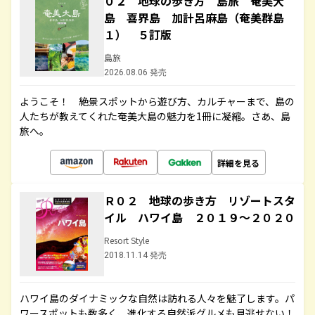
０２ 地球の歩き方 島旅 奄美大
島 喜界島 加計呂麻島（奄美群島
１） ５訂版
島旅
2026.08.06 発売
ようこそ！ 絶景スポットから遊び方、カルチャーまで、島の
人たちが教えてくれた奄美大島の魅力を1冊に凝縮。さあ、島
旅へ。
詳細を見る
Ｒ０２ 地球の歩き方 リゾートスタ
イル ハワイ島 ２０１９～２０２０
Resort Style
2018.11.14 発売
ハワイ島のダイナミックな自然は訪れる人々を魅了します。パ
ワースポットも数多く、進化する自然派グルメも見逃せない！