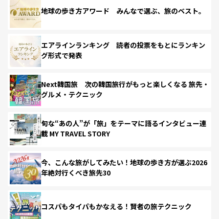
地球の歩き方アワード みんなで選ぶ、旅のベスト。
エアラインランキング 読者の投票をもとにランキン
グ形式で発表
Next韓国旅 次の韓国旅行がもっと楽しくなる 旅先・
グルメ・テクニック
旬な“あの人”が「旅」をテーマに語るインタビュー連
載 MY TRAVEL STORY
今、こんな旅がしてみたい！地球の歩き方が選ぶ2026
年絶対行くべき旅先30
コスパもタイパもかなえる！賢者の旅テクニック