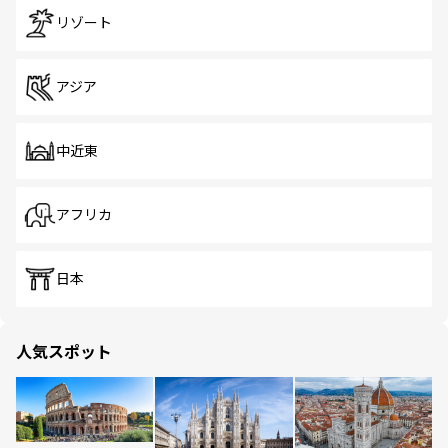
リゾート
アジア
中近東
アフリカ
日本
人気スポット