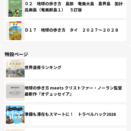
０２ 地球の歩き方 島旅 奄美大島 喜界島 加計
呂麻島（奄美群島１） ５訂版
Ｄ１７ 地球の歩き方 タイ ２０２７～２０２８
特設ページ
世界遺産ランキング
地球の歩き方 meets クリストファー・ノーラン監督
最新作『オデュッセイア』
準備も滞在もスマートに！ トラベルハック2026