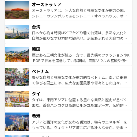
オーストラリア
部のニューオーリンズでは、音楽と美食が融合した独特の
ワイ島は見逃せない。また、定番の観光地といえばオアフ
文化が魅力。旅行者はアメリカの各地域で異なる魅力を楽
島だが、静かな自然を求めるならマウイ島やカウアイ島が
オーストラリアは、壮大な自然と多様な文化が魅力の国。
しみながら、その多様性と豊かな歴史を感じることができ
おすすめ。エメラルドグリーンに輝く海をはじめ、豊かな
シドニーのシンボルであるシドニー・オペラハウス、オー
るだろう。車でのロードトリップや列車の旅も、アメリカ
文化や歴史が息づいている。「アロハスピリット」と呼ば
ストラリア東海岸北部に広がる大サンゴ礁地帯グレートバ
ならではの贅沢な旅のスタイルだ。 なお、新着のアメリカ
台湾
れるおもてなしの心で訪れる人々を迎えてくれるハワイの
リアリーフや大陸中央部にそびえるウルル（エアーズロッ
情報は
コンテンツ一覧
を参照してほしい。
人々、おいしいローカルフードやハワイアンミュージッ
ク）、タスマニアの美しい原生林やケアンズの熱帯雨林な
日本から約４時間ほどでたどり着く台湾は、多彩な文化と
ク、伝統的なフラダンスなど、すべてがハワイの魅力を彩
ど、見どころがたくさん。また、カフェやワイン、オージ
自然が織りなす魅力的な観光地。活気あふれる大都市の台
っている。訪れるたびに新しい発見と感動が待っているハ
ービーフなどの食文化も豊かで、美味しいものであふれて
北やノスタルジックな町並みが人気な九份（ジォウフェ
ワイを、存分に味わってほしい。 なお、新着のハワイ情報
韓国
いる。アクティビティも充実しており、サーフィンやダイ
ン）、静ひつな山岳地帯である台湾東部など、都市の喧騒
は
コンテンツ一覧
を参照してほしい。
ビング、ハイキングなど、アウトドア好きにはたまらな
と山間の静けさが共存しており、訪れる人に新しい発見と
歴史ある王朝文化が残る一方で、最先端のファッションやK
い。オーストラリアの多彩な魅力を存分に味わいつくそ
驚きをもたらしてくれる。また、奥深い台湾の食文化も魅
-POPで世界を席巻している韓国。首都ソウルの宮殿や伝統
う。 なお、新着のオーストラリア情報は
コンテンツ一覧
を
力で、夜市などの屋台グルメから高級料理、ヘルシーで美
家屋が並ぶエリアでは韓国の歴史と文化に浸ることがで
参照してほしい。
ベトナム
容にもいいと評判のスイーツなど、バラエティ豊かな料理
き、地方に足を延ばせば四季折々の自然美を楽しむことが
が味わえる。 なお、新着の台湾情報は
コンテンツ一覧
を参
できる。そして、キムチや焼肉、絶品のストリートフード
豊かな自然と多様な文化が魅力的なベトナム。南北に細長
照してほしい。
まで、さまざまな韓国料理が待っている。夜には、韓国な
く伸びる国土には、広大な田園風景や青々とした山々、世
らではのナイトライフも堪能できる。あたたかいホスピタ
界遺産に登録された壮大な自然景観が点在し、都市部では
タイ
リティに包まれながら、韓国の多彩な魅力を心ゆくまで味
急速な発展と共に伝統が息づく。ハノイの古い町並みやホ
わってみてほしい。 なお、新着の韓国情報は
コンテンツ一
ーチミン市のフランス統治時代の建物も、独特の雰囲気を
タイは、東南アジアに位置する豊かな自然と歴史が息づく
覧
を参照してほしい。
醸し出している。また、バラエティの豊かさとおいしさで
国だ。首都バンコクは高層ビルが立ち並ぶ一方、伝統的な
世界中の食通を魅了してやまないベトナム料理も魅力のひ
寺院や市場がいたるところに点在し、古きよき文化と現代
香港
とつ。フォーやバインミー、ベトナムコーヒーなどは、ぜ
の活気が交差している。北部ではチェンマイなどの山岳地
ひ現地で味わいたい。どの地域を訪れてもあたたかい人々
帯で自然と触れ合い、南部ではプーケットやクラビの美し
アジアと西洋の文化が交わる香港は、特有のエネルギーを
が旅行者を迎えてくれるので、きっと忘れられない旅にな
いビーチでリゾート気分を楽しむことができる。タイ料理
もっている。ヴィクトリア湾に広がる壮大な景色、近未来
るはずだ。 なお、新着のベトナム情報は
コンテンツ一覧
を
は世界的に有名で、屋台から高級レストランまで味覚を刺
的なアートスポット、そして歴史と現代が融合した町並