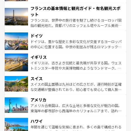
できる。朝目覚めてから夜眠るまで、すべての瞬間を楽し
と文化が詰まったヨーロッパ屈指の旅行先だ。多様な地域
フランスの基本情報と観光ガイド・有名観光スポ
ませてくれるイタリアで、忘れられない旅をしてみよう！
文化が根付くこの国では、情熱的なフラメンコ、熱気あふ
なお、新着のイタリア情報は
コンテンツ一覧
を参照してほ
れる闘牛、そして美味しいタパスが生活の一部となってい
ット
しい。
る。首都マドリードの洗練された雰囲気や、バルセロナの
フランスは、世界中の旅行者を魅了し続けるヨーロッパ屈
アートに溢れた街角から、地方では古代ローマ遺跡や中世
指の観光地だ。首都パリのエッフェル塔やルーブル美術館
の城塞都市、穏やかなビーチリゾートまで多彩な表情を見
といった象徴的なスポットから、田舎町の古風な美しさま
せる。地方によって風土や気候が異なるスペインはその個
ドイツ
で、幅広い魅力が詰まっている。華麗な宮殿、歴史的な大
性で訪れる人を魅了する。 なお、新着のスペイン情報は
コ
聖堂、美しいビーチ、そして豊かな自然が、訪れる者を心
ドイツは、豊かな歴史と多彩な文化が交差するヨーロッパ
ンテンツ一覧
を参照してほしい。
から魅了する。また、フランスは美食の国としても知ら
の中心に位置する国。中世の街並みが残るロマンチック街
れ、フランス料理はユネスコ無形文化遺産にも登録されて
道から、未来を先取りするようなモダンな都市まで多様な
イギリス
いる。シャンパンの発祥地であるランス、プロヴァンスの
顔を持つこの国は、どこを歩いても飽きることがない。ベ
香り高いラベンダー畑など、多彩な楽しみ方が可能だ。さ
ルリンの文化的活気、バイエルン州のアルプスの絶景、そ
イギリスは、古きよき伝統と最先端が共存する国。ウェス
らに、パリ以外の地域にも魅力が溢れており、どの街角に
してライン川沿いのワイン畑といった風景は必見。ビール
トミンスター寺院や大英博物館のようなランドマーク、歴
も豊かな歴史と文化が息づいている。パリ以外の個性あふ
とソーセージを味わいながら地元の人と過ごす楽しい時間
史ある大学都市、美しい丘陵地帯や牧歌的な風景など、エ
れる地方に足を運ぶとそれぞれで全く異なる文化を体験で
スイス
は、お酒好きな人にはぜひ体験してほしい。 なお、新着の
リアごとに異なる魅力がある。また、優雅なアフタヌーン
きるだろう。 なお、新着のフランス情報は
コンテンツ一覧
ドイツ情報は
コンテンツ一覧
を参照してほしい。
ティー、ビール好きにはたまらない英国パブ、サッカー観
スイスの国土面積は九州ほどの広さだが、運行時刻が正確
を参照してほしい。
戦など、本場だからこそできる体験も豊富。イギリスを旅
な交通網が整備されており、初心者でも安心して個人旅行
して楽しみつくそう。 なお、新着のイギリス情報は
コンテ
を楽しめる。日本同様に時刻表どおりの旅が可能だ。中世
アメリカ
ンツ一覧
を参照してほしい。
の建物がそのまま残る町や、スイスならではのユニークな
博物館もあり、アルプス観光だけでなく町歩きも満喫する
アメリカ合衆国は、広大な土地と多様な文化が魅力の国。
ことができる。国民の所得が高いため物価も高いが、旅行
東海岸の都市部から西海岸のカリフォルニアまで、訪れる
者向けの交通パス提供のサービスもあり、うまく活用すれ
場所ごとに異なる風景と体験が待っている。ニューヨーク
ハワイ
ば市内交通費無料で観光を楽しむこともできる。 なお、新
のような巨大都市は、観光、ショッピング、エンターテイ
着のスイス情報は
コンテンツ一覧
を参照してほしい。
ンメントが詰まった刺激的なスポットだ。一方、アメリカ
年間を通じて温暖な気候に恵まれ、多くの島で構成される