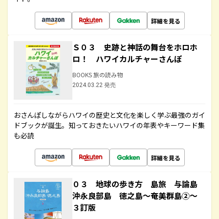
詳細を見る
Ｓ０３ 史跡と神話の舞台をホロホ
ロ！ ハワイカルチャーさんぽ
BOOKS 旅の読み物
2024.03.22 発売
おさんぽしながらハワイの歴史と文化を楽しく学ぶ最強のガイ
ドブックが誕生。知っておきたいハワイの年表やキーワード集
も必読
詳細を見る
０３ 地球の歩き方 島旅 与論島
沖永良部島 徳之島～奄美群島②～
３訂版