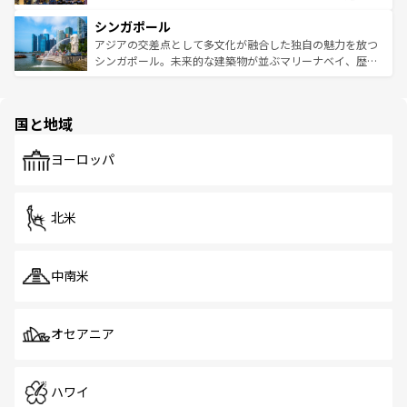
るはずだ。 なお、新着のベトナム情報は
コンテンツ一覧
を
は世界的に有名で、屋台から高級レストランまで味覚を刺
的なアートスポット、そして歴史と現代が融合した町並
参照してほしい。
シンガポール
激する。気候は一年中温暖で、どの季節にも異なる楽しみ
み、どこを訪れても感動するはず。観光スポットが密集し
が待っている。親しみやすいタイの人々、仏教を中心とし
ており、効率よく見どころを回れるのも魅力。息をのむよ
アジアの交差点として多文化が融合した独自の魅力を放つ
た文化、そして多様な観光資源が、訪れる旅人を魅了し続
うな絶景から文化的な体験まで、香港を存分に楽しみ尽く
シンガポール。未来的な建築物が並ぶマリーナベイ、歴史
ける。 なお、新着のタイ情報は
コンテンツ一覧
を参照して
そう。 なお、新着の香港情報は
コンテンツ一覧
を参照して
と伝統を感じられるエスニックタウン、多数の緑豊かな公
ほしい。
ほしい。
園や自然保護区など、自然が調和した近代的な景観と文化
の多様性あふれるカラフルな町は、どこを歩いても新しい
国と地域
発見がある。さらに、治安のよさや充実した公共交通機関
も、旅行者にとっては魅力的なポイント。グルメも豊富
で、ホーカーズは地元の風情を楽しめる外せないスポット
ヨーロッパ
だ。訪れる人を飽きさせないシンガポールで、多様な魅力
を体感しよう。 なお、新着のシンガポール情報は
コンテン
ツ一覧
を参照してほしい。
北米
中南米
オセアニア
ハワイ