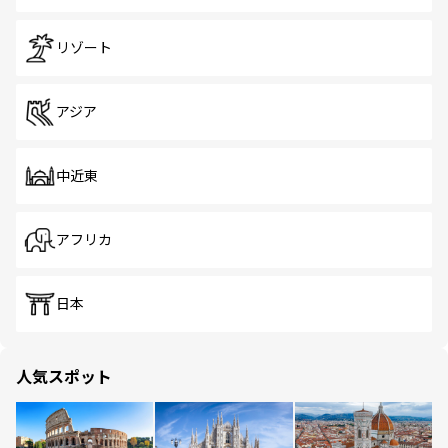
リゾート
アジア
中近東
アフリカ
日本
人気スポット