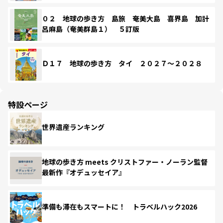
０２ 地球の歩き方 島旅 奄美大島 喜界島 加計
呂麻島（奄美群島１） ５訂版
Ｄ１７ 地球の歩き方 タイ ２０２７～２０２８
特設ページ
世界遺産ランキング
地球の歩き方 meets クリストファー・ノーラン監督
最新作『オデュッセイア』
準備も滞在もスマートに！ トラベルハック2026