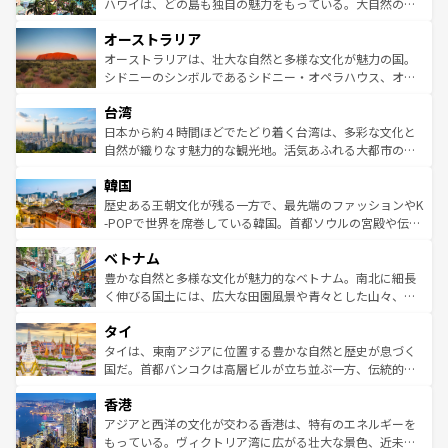
西部には大自然が広がり、グランドキャニオンやイエロー
ハワイは、どの島も独自の魅力をもっている。大自然の神
ストーン国立公園といった絶景が堪能できる。さらに、南
秘を感じたいなら、火山が生み出した壮大な景観を誇るハ
オーストラリア
部のニューオーリンズでは、音楽と美食が融合した独特の
ワイ島は見逃せない。また、定番の観光地といえばオアフ
文化が魅力。旅行者はアメリカの各地域で異なる魅力を楽
島だが、静かな自然を求めるならマウイ島やカウアイ島が
オーストラリアは、壮大な自然と多様な文化が魅力の国。
しみながら、その多様性と豊かな歴史を感じることができ
おすすめ。エメラルドグリーンに輝く海をはじめ、豊かな
シドニーのシンボルであるシドニー・オペラハウス、オー
るだろう。車でのロードトリップや列車の旅も、アメリカ
文化や歴史が息づいている。「アロハスピリット」と呼ば
ストラリア東海岸北部に広がる大サンゴ礁地帯グレートバ
ならではの贅沢な旅のスタイルだ。 なお、新着のアメリカ
台湾
れるおもてなしの心で訪れる人々を迎えてくれるハワイの
リアリーフや大陸中央部にそびえるウルル（エアーズロッ
情報は
コンテンツ一覧
を参照してほしい。
人々、おいしいローカルフードやハワイアンミュージッ
ク）、タスマニアの美しい原生林やケアンズの熱帯雨林な
日本から約４時間ほどでたどり着く台湾は、多彩な文化と
ク、伝統的なフラダンスなど、すべてがハワイの魅力を彩
ど、見どころがたくさん。また、カフェやワイン、オージ
自然が織りなす魅力的な観光地。活気あふれる大都市の台
っている。訪れるたびに新しい発見と感動が待っているハ
ービーフなどの食文化も豊かで、美味しいものであふれて
北やノスタルジックな町並みが人気な九份（ジォウフェ
ワイを、存分に味わってほしい。 なお、新着のハワイ情報
韓国
いる。アクティビティも充実しており、サーフィンやダイ
ン）、静ひつな山岳地帯である台湾東部など、都市の喧騒
は
コンテンツ一覧
を参照してほしい。
ビング、ハイキングなど、アウトドア好きにはたまらな
と山間の静けさが共存しており、訪れる人に新しい発見と
歴史ある王朝文化が残る一方で、最先端のファッションやK
い。オーストラリアの多彩な魅力を存分に味わいつくそ
驚きをもたらしてくれる。また、奥深い台湾の食文化も魅
-POPで世界を席巻している韓国。首都ソウルの宮殿や伝統
う。 なお、新着のオーストラリア情報は
コンテンツ一覧
を
力で、夜市などの屋台グルメから高級料理、ヘルシーで美
家屋が並ぶエリアでは韓国の歴史と文化に浸ることがで
参照してほしい。
ベトナム
容にもいいと評判のスイーツなど、バラエティ豊かな料理
き、地方に足を延ばせば四季折々の自然美を楽しむことが
が味わえる。 なお、新着の台湾情報は
コンテンツ一覧
を参
できる。そして、キムチや焼肉、絶品のストリートフード
豊かな自然と多様な文化が魅力的なベトナム。南北に細長
照してほしい。
まで、さまざまな韓国料理が待っている。夜には、韓国な
く伸びる国土には、広大な田園風景や青々とした山々、世
らではのナイトライフも堪能できる。あたたかいホスピタ
界遺産に登録された壮大な自然景観が点在し、都市部では
タイ
リティに包まれながら、韓国の多彩な魅力を心ゆくまで味
急速な発展と共に伝統が息づく。ハノイの古い町並みやホ
わってみてほしい。 なお、新着の韓国情報は
コンテンツ一
ーチミン市のフランス統治時代の建物も、独特の雰囲気を
タイは、東南アジアに位置する豊かな自然と歴史が息づく
覧
を参照してほしい。
醸し出している。また、バラエティの豊かさとおいしさで
国だ。首都バンコクは高層ビルが立ち並ぶ一方、伝統的な
世界中の食通を魅了してやまないベトナム料理も魅力のひ
寺院や市場がいたるところに点在し、古きよき文化と現代
香港
とつ。フォーやバインミー、ベトナムコーヒーなどは、ぜ
の活気が交差している。北部ではチェンマイなどの山岳地
ひ現地で味わいたい。どの地域を訪れてもあたたかい人々
帯で自然と触れ合い、南部ではプーケットやクラビの美し
アジアと西洋の文化が交わる香港は、特有のエネルギーを
が旅行者を迎えてくれるので、きっと忘れられない旅にな
いビーチでリゾート気分を楽しむことができる。タイ料理
もっている。ヴィクトリア湾に広がる壮大な景色、近未来