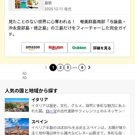
島旅
2025.12.11 発売
見たことのない世界に心奪われる！ 奄美群島南部「与論島・
沖永良部島・徳之島」の三島だけをフィーチャーした完全ガイ
ド。
詳細を見る
…
1
2
3
6
AD
AD
人気の国と地域から探す
イタリア
イタリアは歴史、文化、グルメ、自然と多彩な魅力にあふ
れた国。
ローマ
の古代遺跡やフィレンツェのルネッサンス
美術、ヴェネツィアの運河など、歴史あるスポットはもち
スペイン
ろん、トスカーナの美しい田園風景やアマルフィ海岸の絶
景など、自然景観も見逃せない。観光の合間には、本場の
イベリア半島のほぼ80％を占めるスペインは、太陽が降り
ピザやパスタなど、絶品のイタリア料理を堪能することも
注ぐ地中海沿岸から雄大なピレネー山脈まで、多彩な自然