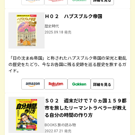
Ｈ０２ ハプスブルク帝国
歴史時代
2025.09.18 発売
「日の沈まぬ帝国」と称されたハプスブルク帝国の栄光と動乱
の歴史をたどり、今なお各国に残る史跡を巡る歴史を旅するガ
イド。
詳細を見る
Ｓ０２ 週末だけで７０ヵ国１５９都
市を旅したリーマントラベラーが教え
る自分の時間の作り方
BOOKS 旅の読み物
2022.07.21 発売