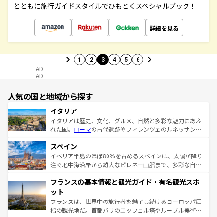
とともに旅行ガイドスタイルでひもとくスペシャルブック！
詳細を見る
1
2
3
4
5
6
AD
AD
人気の国と地域から探す
イタリア
イタリアは歴史、文化、グルメ、自然と多彩な魅力にあふ
れた国。
ローマ
の古代遺跡やフィレンツェのルネッサンス
美術、ヴェネツィアの運河など、歴史あるスポットはもち
スペイン
ろん、トスカーナの美しい田園風景やアマルフィ海岸の絶
景など、自然景観も見逃せない。観光の合間には、本場の
イベリア半島のほぼ80％を占めるスペインは、太陽が降り
ピザやパスタなど、絶品のイタリア料理を堪能することも
注ぐ地中海沿岸から雄大なピレネー山脈まで、多彩な自然
できる。朝目覚めてから夜眠るまで、すべての瞬間を楽し
と文化が詰まったヨーロッパ屈指の旅行先だ。多様な地域
フランスの基本情報と観光ガイド・有名観光スポ
ませてくれるイタリアで、忘れられない旅をしてみよう！
文化が根付くこの国では、情熱的なフラメンコ、熱気あふ
なお、新着のイタリア情報は
コンテンツ一覧
を参照してほ
れる闘牛、そして美味しいタパスが生活の一部となってい
ット
しい。
る。首都マドリードの洗練された雰囲気や、バルセロナの
フランスは、世界中の旅行者を魅了し続けるヨーロッパ屈
アートに溢れた街角から、地方では古代ローマ遺跡や中世
指の観光地だ。首都パリのエッフェル塔やルーブル美術館
の城塞都市、穏やかなビーチリゾートまで多彩な表情を見