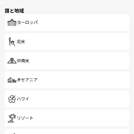
ほしい。
園や自然保護区など、自然が調和した近代的な景観と文化
の多様性あふれるカラフルな町は、どこを歩いても新しい
国と地域
発見がある。さらに、治安のよさや充実した公共交通機関
も、旅行者にとっては魅力的なポイント。グルメも豊富
で、ホーカーズは地元の風情を楽しめる外せないスポット
ヨーロッパ
だ。訪れる人を飽きさせないシンガポールで、多様な魅力
を体感しよう。 なお、新着のシンガポール情報は
コンテン
ツ一覧
を参照してほしい。
北米
中南米
オセアニア
ハワイ
リゾート