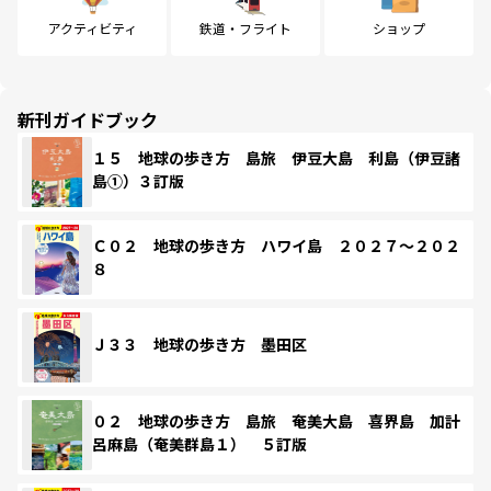
アクティビティ
鉄道・フライト
ショップ
新刊ガイドブック
１５ 地球の歩き方 島旅 伊豆大島 利島（伊豆諸
島①）３訂版
Ｃ０２ 地球の歩き方 ハワイ島 ２０２７～２０２
８
Ｊ３３ 地球の歩き方 墨田区
０２ 地球の歩き方 島旅 奄美大島 喜界島 加計
呂麻島（奄美群島１） ５訂版