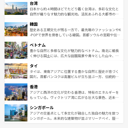
ならではの贅沢な旅のスタイルだ。 なお、新着のアメリカ
台湾
れるおもてなしの心で訪れる人々を迎えてくれるハワイの
リアリーフや大陸中央部にそびえるウルル（エアーズロッ
情報は
コンテンツ一覧
を参照してほしい。
人々、おいしいローカルフードやハワイアンミュージッ
ク）、タスマニアの美しい原生林やケアンズの熱帯雨林な
日本から約４時間ほどでたどり着く台湾は、多彩な文化と
ク、伝統的なフラダンスなど、すべてがハワイの魅力を彩
ど、見どころがたくさん。また、カフェやワイン、オージ
自然が織りなす魅力的な観光地。活気あふれる大都市の台
っている。訪れるたびに新しい発見と感動が待っているハ
ービーフなどの食文化も豊かで、美味しいものであふれて
北やノスタルジックな町並みが人気な九份（ジォウフェ
ワイを、存分に味わってほしい。 なお、新着のハワイ情報
韓国
いる。アクティビティも充実しており、サーフィンやダイ
ン）、静ひつな山岳地帯である台湾東部など、都市の喧騒
は
コンテンツ一覧
を参照してほしい。
ビング、ハイキングなど、アウトドア好きにはたまらな
と山間の静けさが共存しており、訪れる人に新しい発見と
歴史ある王朝文化が残る一方で、最先端のファッションやK
い。オーストラリアの多彩な魅力を存分に味わいつくそ
驚きをもたらしてくれる。また、奥深い台湾の食文化も魅
-POPで世界を席巻している韓国。首都ソウルの宮殿や伝統
う。 なお、新着のオーストラリア情報は
コンテンツ一覧
を
力で、夜市などの屋台グルメから高級料理、ヘルシーで美
家屋が並ぶエリアでは韓国の歴史と文化に浸ることがで
参照してほしい。
ベトナム
容にもいいと評判のスイーツなど、バラエティ豊かな料理
き、地方に足を延ばせば四季折々の自然美を楽しむことが
が味わえる。 なお、新着の台湾情報は
コンテンツ一覧
を参
できる。そして、キムチや焼肉、絶品のストリートフード
豊かな自然と多様な文化が魅力的なベトナム。南北に細長
照してほしい。
まで、さまざまな韓国料理が待っている。夜には、韓国な
く伸びる国土には、広大な田園風景や青々とした山々、世
らではのナイトライフも堪能できる。あたたかいホスピタ
界遺産に登録された壮大な自然景観が点在し、都市部では
タイ
リティに包まれながら、韓国の多彩な魅力を心ゆくまで味
急速な発展と共に伝統が息づく。ハノイの古い町並みやホ
わってみてほしい。 なお、新着の韓国情報は
コンテンツ一
ーチミン市のフランス統治時代の建物も、独特の雰囲気を
タイは、東南アジアに位置する豊かな自然と歴史が息づく
覧
を参照してほしい。
醸し出している。また、バラエティの豊かさとおいしさで
国だ。首都バンコクは高層ビルが立ち並ぶ一方、伝統的な
世界中の食通を魅了してやまないベトナム料理も魅力のひ
寺院や市場がいたるところに点在し、古きよき文化と現代
香港
とつ。フォーやバインミー、ベトナムコーヒーなどは、ぜ
の活気が交差している。北部ではチェンマイなどの山岳地
ひ現地で味わいたい。どの地域を訪れてもあたたかい人々
帯で自然と触れ合い、南部ではプーケットやクラビの美し
アジアと西洋の文化が交わる香港は、特有のエネルギーを
が旅行者を迎えてくれるので、きっと忘れられない旅にな
いビーチでリゾート気分を楽しむことができる。タイ料理
もっている。ヴィクトリア湾に広がる壮大な景色、近未来
るはずだ。 なお、新着のベトナム情報は
コンテンツ一覧
を
は世界的に有名で、屋台から高級レストランまで味覚を刺
的なアートスポット、そして歴史と現代が融合した町並
参照してほしい。
シンガポール
激する。気候は一年中温暖で、どの季節にも異なる楽しみ
み、どこを訪れても感動するはず。観光スポットが密集し
が待っている。親しみやすいタイの人々、仏教を中心とし
ており、効率よく見どころを回れるのも魅力。息をのむよ
アジアの交差点として多文化が融合した独自の魅力を放つ
た文化、そして多様な観光資源が、訪れる旅人を魅了し続
うな絶景から文化的な体験まで、香港を存分に楽しみ尽く
シンガポール。未来的な建築物が並ぶマリーナベイ、歴史
ける。 なお、新着のタイ情報は
コンテンツ一覧
を参照して
そう。 なお、新着の香港情報は
コンテンツ一覧
を参照して
と伝統を感じられるエスニックタウン、多数の緑豊かな公
ほしい。