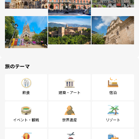
旅のテーマ
飲食
建築・アート
宿泊
イベント・観戦
世界遺産
リゾート