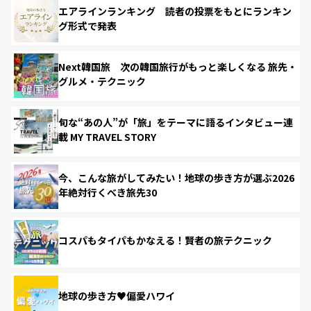
エアラインランキング 読者の投票をもとにランキン
グ形式で発表
Next韓国旅 次の韓国旅行がもっと楽しくなる 旅先・
グルメ・テクニック
旬な“あの人”が「旅」をテーマに語るインタビュー連
載 MY TRAVEL STORY
今、こんな旅がしてみたい！地球の歩き方が選ぶ2026
年絶対行くべき旅先30
コスパもタイパもかなえる！賢者の旅テクニック
地球の歩き方♥偏愛ハワイ