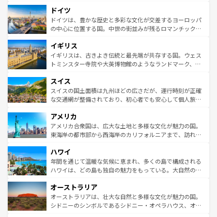
といった象徴的なスポットから、田舎町の古風な美しさま
せる。地方によって風土や気候が異なるスペインはその個
ドイツ
で、幅広い魅力が詰まっている。華麗な宮殿、歴史的な大
性で訪れる人を魅了する。 なお、新着のスペイン情報は
コ
聖堂、美しいビーチ、そして豊かな自然が、訪れる者を心
ドイツは、豊かな歴史と多彩な文化が交差するヨーロッパ
ンテンツ一覧
を参照してほしい。
から魅了する。また、フランスは美食の国としても知ら
の中心に位置する国。中世の街並みが残るロマンチック街
れ、フランス料理はユネスコ無形文化遺産にも登録されて
道から、未来を先取りするようなモダンな都市まで多様な
イギリス
いる。シャンパンの発祥地であるランス、プロヴァンスの
顔を持つこの国は、どこを歩いても飽きることがない。ベ
香り高いラベンダー畑など、多彩な楽しみ方が可能だ。さ
ルリンの文化的活気、バイエルン州のアルプスの絶景、そ
イギリスは、古きよき伝統と最先端が共存する国。ウェス
らに、パリ以外の地域にも魅力が溢れており、どの街角に
してライン川沿いのワイン畑といった風景は必見。ビール
トミンスター寺院や大英博物館のようなランドマーク、歴
も豊かな歴史と文化が息づいている。パリ以外の個性あふ
とソーセージを味わいながら地元の人と過ごす楽しい時間
史ある大学都市、美しい丘陵地帯や牧歌的な風景など、エ
れる地方に足を運ぶとそれぞれで全く異なる文化を体験で
スイス
は、お酒好きな人にはぜひ体験してほしい。 なお、新着の
リアごとに異なる魅力がある。また、優雅なアフタヌーン
きるだろう。 なお、新着のフランス情報は
コンテンツ一覧
ドイツ情報は
コンテンツ一覧
を参照してほしい。
ティー、ビール好きにはたまらない英国パブ、サッカー観
スイスの国土面積は九州ほどの広さだが、運行時刻が正確
を参照してほしい。
戦など、本場だからこそできる体験も豊富。イギリスを旅
な交通網が整備されており、初心者でも安心して個人旅行
して楽しみつくそう。 なお、新着のイギリス情報は
コンテ
を楽しめる。日本同様に時刻表どおりの旅が可能だ。中世
アメリカ
ンツ一覧
を参照してほしい。
の建物がそのまま残る町や、スイスならではのユニークな
博物館もあり、アルプス観光だけでなく町歩きも満喫する
アメリカ合衆国は、広大な土地と多様な文化が魅力の国。
ことができる。国民の所得が高いため物価も高いが、旅行
東海岸の都市部から西海岸のカリフォルニアまで、訪れる
者向けの交通パス提供のサービスもあり、うまく活用すれ
場所ごとに異なる風景と体験が待っている。ニューヨーク
ハワイ
ば市内交通費無料で観光を楽しむこともできる。 なお、新
のような巨大都市は、観光、ショッピング、エンターテイ
着のスイス情報は
コンテンツ一覧
を参照してほしい。
ンメントが詰まった刺激的なスポットだ。一方、アメリカ
年間を通じて温暖な気候に恵まれ、多くの島で構成される
西部には大自然が広がり、グランドキャニオンやイエロー
ハワイは、どの島も独自の魅力をもっている。大自然の神
ストーン国立公園といった絶景が堪能できる。さらに、南
秘を感じたいなら、火山が生み出した壮大な景観を誇るハ
オーストラリア
部のニューオーリンズでは、音楽と美食が融合した独特の
ワイ島は見逃せない。また、定番の観光地といえばオアフ
文化が魅力。旅行者はアメリカの各地域で異なる魅力を楽
島だが、静かな自然を求めるならマウイ島やカウアイ島が
オーストラリアは、壮大な自然と多様な文化が魅力の国。
しみながら、その多様性と豊かな歴史を感じることができ
おすすめ。エメラルドグリーンに輝く海をはじめ、豊かな
シドニーのシンボルであるシドニー・オペラハウス、オー
るだろう。車でのロードトリップや列車の旅も、アメリカ
文化や歴史が息づいている。「アロハスピリット」と呼ば
ストラリア東海岸北部に広がる大サンゴ礁地帯グレートバ