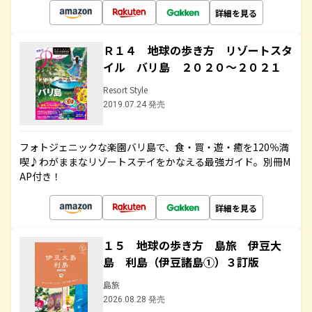
詳細を見る
Ｒ１４ 地球の歩き方 リゾートスタ
イル バリ島 ２０２０～２０２１
Resort Style
2019.07.24 発売
フォトジェニックな楽園バリ島で、食・買・遊・癒を120％満
喫♪わがままなリゾートステイをかなえる最強ガイド。別冊M
AP付き！
詳細を見る
１５ 地球の歩き方 島旅 伊豆大
島 利島（伊豆諸島①）３訂版
島旅
2026.08.28 発売