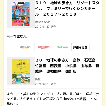
Ｒ１９ 地球の歩き方 リゾートスタ
イル ファミリーで行くシンガポー
ル ２０１７～２０１８
Resort Style
2017.01.27 発売
当社在庫切れ
詳細を見る
２０ 地球の歩き方 島旅 石垣島
竹富島 西表島 小浜島 由布島 新
城島 波照間島 改訂版
島旅
2025.03.21 発売
ようこそ！美しい海とマングローブの緑、島ごはん、伝統工芸
など島の人が教えてくれた石垣と八重山の魅力を凝縮。さあ、
島旅へ。