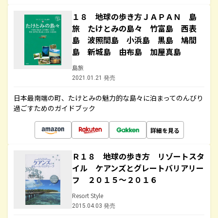
１８ 地球の歩き方ＪＡＰＡＮ 島
旅 たけとみの島々 竹富島 西表
島 波照間島 小浜島 黒島 鳩間
島 新城島 由布島 加屋真島
島旅
2021.01.21 発売
日本最南端の町、たけとみの魅力的な島々に泊まってのんびり
過ごすためのガイドブック
詳細を見る
Ｒ１８ 地球の歩き方 リゾートスタ
イル ケアンズとグレートバリアリー
フ ２０１５～２０１６
Resort Style
2015.04.03 発売