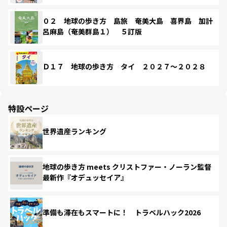
０２ 地球の歩き方 島旅 奄美大島 喜界島 加計
呂麻島（奄美群島１） ５訂版
Ｄ１７ 地球の歩き方 タイ ２０２７～２０２８
特設ページ
世界遺産ランキング
地球の歩き方 meets クリストファー・ノーラン監督
最新作『オデュッセイア』
準備も滞在もスマートに！ トラベルハック2026