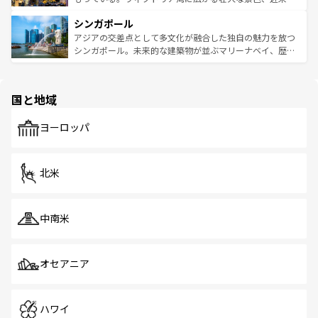
るはずだ。 なお、新着のベトナム情報は
コンテンツ一覧
を
は世界的に有名で、屋台から高級レストランまで味覚を刺
的なアートスポット、そして歴史と現代が融合した町並
参照してほしい。
シンガポール
激する。気候は一年中温暖で、どの季節にも異なる楽しみ
み、どこを訪れても感動するはず。観光スポットが密集し
が待っている。親しみやすいタイの人々、仏教を中心とし
ており、効率よく見どころを回れるのも魅力。息をのむよ
アジアの交差点として多文化が融合した独自の魅力を放つ
た文化、そして多様な観光資源が、訪れる旅人を魅了し続
うな絶景から文化的な体験まで、香港を存分に楽しみ尽く
シンガポール。未来的な建築物が並ぶマリーナベイ、歴史
ける。 なお、新着のタイ情報は
コンテンツ一覧
を参照して
そう。 なお、新着の香港情報は
コンテンツ一覧
を参照して
と伝統を感じられるエスニックタウン、多数の緑豊かな公
ほしい。
ほしい。
園や自然保護区など、自然が調和した近代的な景観と文化
の多様性あふれるカラフルな町は、どこを歩いても新しい
国と地域
発見がある。さらに、治安のよさや充実した公共交通機関
も、旅行者にとっては魅力的なポイント。グルメも豊富
で、ホーカーズは地元の風情を楽しめる外せないスポット
ヨーロッパ
だ。訪れる人を飽きさせないシンガポールで、多様な魅力
を体感しよう。 なお、新着のシンガポール情報は
コンテン
ツ一覧
を参照してほしい。
北米
中南米
オセアニア
ハワイ