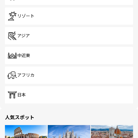
リゾート
アジア
中近東
アフリカ
日本
人気スポット