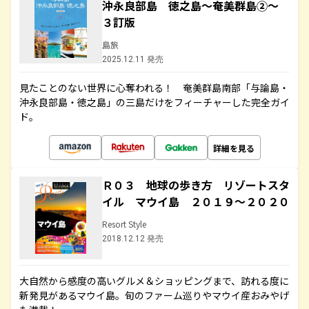
沖永良部島 徳之島～奄美群島②～
３訂版
島旅
2025.12.11 発売
見たことのない世界に心奪われる！ 奄美群島南部「与論島・
沖永良部島・徳之島」の三島だけをフィーチャーした完全ガイ
ド。
詳細を見る
Ｒ０３ 地球の歩き方 リゾートスタ
イル マウイ島 ２０１９～２０２０
Resort Style
2018.12.12 発売
大自然から感度の高いグルメ＆ショッピングまで、訪れる度に
新発見があるマウイ島。旬のファーム巡りやマウイ産おみやげ