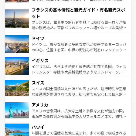
できる。朝目覚めてから夜眠るまで、すべての瞬間を楽し
と文化が詰まったヨーロッパ屈指の旅行先だ。多様な地域
フランスの基本情報と観光ガイド・有名観光スポ
ませてくれるイタリアで、忘れられない旅をしてみよう！
文化が根付くこの国では、情熱的なフラメンコ、熱気あふ
なお、新着のイタリア情報は
コンテンツ一覧
を参照してほ
れる闘牛、そして美味しいタパスが生活の一部となってい
ット
しい。
る。首都マドリードの洗練された雰囲気や、バルセロナの
フランスは、世界中の旅行者を魅了し続けるヨーロッパ屈
アートに溢れた街角から、地方では古代ローマ遺跡や中世
指の観光地だ。首都パリのエッフェル塔やルーブル美術館
の城塞都市、穏やかなビーチリゾートまで多彩な表情を見
といった象徴的なスポットから、田舎町の古風な美しさま
せる。地方によって風土や気候が異なるスペインはその個
ドイツ
で、幅広い魅力が詰まっている。華麗な宮殿、歴史的な大
性で訪れる人を魅了する。 なお、新着のスペイン情報は
コ
聖堂、美しいビーチ、そして豊かな自然が、訪れる者を心
ドイツは、豊かな歴史と多彩な文化が交差するヨーロッパ
ンテンツ一覧
を参照してほしい。
から魅了する。また、フランスは美食の国としても知ら
の中心に位置する国。中世の街並みが残るロマンチック街
れ、フランス料理はユネスコ無形文化遺産にも登録されて
道から、未来を先取りするようなモダンな都市まで多様な
イギリス
いる。シャンパンの発祥地であるランス、プロヴァンスの
顔を持つこの国は、どこを歩いても飽きることがない。ベ
香り高いラベンダー畑など、多彩な楽しみ方が可能だ。さ
ルリンの文化的活気、バイエルン州のアルプスの絶景、そ
イギリスは、古きよき伝統と最先端が共存する国。ウェス
らに、パリ以外の地域にも魅力が溢れており、どの街角に
してライン川沿いのワイン畑といった風景は必見。ビール
トミンスター寺院や大英博物館のようなランドマーク、歴
も豊かな歴史と文化が息づいている。パリ以外の個性あふ
とソーセージを味わいながら地元の人と過ごす楽しい時間
史ある大学都市、美しい丘陵地帯や牧歌的な風景など、エ
れる地方に足を運ぶとそれぞれで全く異なる文化を体験で
スイス
は、お酒好きな人にはぜひ体験してほしい。 なお、新着の
リアごとに異なる魅力がある。また、優雅なアフタヌーン
きるだろう。 なお、新着のフランス情報は
コンテンツ一覧
ドイツ情報は
コンテンツ一覧
を参照してほしい。
ティー、ビール好きにはたまらない英国パブ、サッカー観
スイスの国土面積は九州ほどの広さだが、運行時刻が正確
を参照してほしい。
戦など、本場だからこそできる体験も豊富。イギリスを旅
な交通網が整備されており、初心者でも安心して個人旅行
して楽しみつくそう。 なお、新着のイギリス情報は
コンテ
を楽しめる。日本同様に時刻表どおりの旅が可能だ。中世
アメリカ
ンツ一覧
を参照してほしい。
の建物がそのまま残る町や、スイスならではのユニークな
博物館もあり、アルプス観光だけでなく町歩きも満喫する
アメリカ合衆国は、広大な土地と多様な文化が魅力の国。
ことができる。国民の所得が高いため物価も高いが、旅行
東海岸の都市部から西海岸のカリフォルニアまで、訪れる
者向けの交通パス提供のサービスもあり、うまく活用すれ
場所ごとに異なる風景と体験が待っている。ニューヨーク
ハワイ
ば市内交通費無料で観光を楽しむこともできる。 なお、新
のような巨大都市は、観光、ショッピング、エンターテイ
着のスイス情報は
コンテンツ一覧
を参照してほしい。
ンメントが詰まった刺激的なスポットだ。一方、アメリカ
年間を通じて温暖な気候に恵まれ、多くの島で構成される