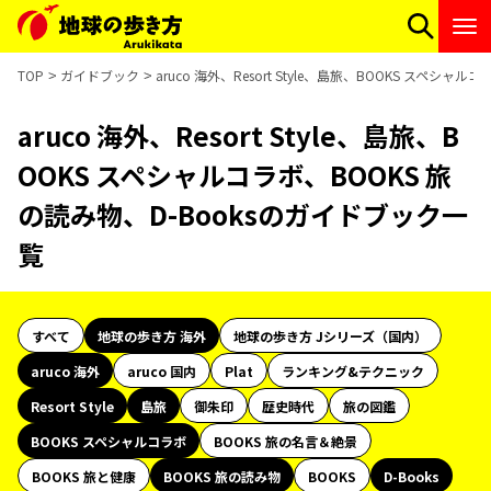
TOP
ガイドブック
aruco 海外、Resort Style、島旅、BOOKS スペシ
aruco 海外、Resort Style、島旅、B
OOKS スペシャルコラボ、BOOKS 旅
の読み物、D-Booksのガイドブック一
覧
すべて
地球の歩き方 海外
地球の歩き方 Jシリーズ（国内）
aruco 海外
aruco 国内
Plat
ランキング&テクニック
Resort Style
島旅
御朱印
歴史時代
旅の図鑑
BOOKS スペシャルコラボ
BOOKS 旅の名言＆絶景
BOOKS 旅と健康
BOOKS 旅の読み物
BOOKS
D-Books