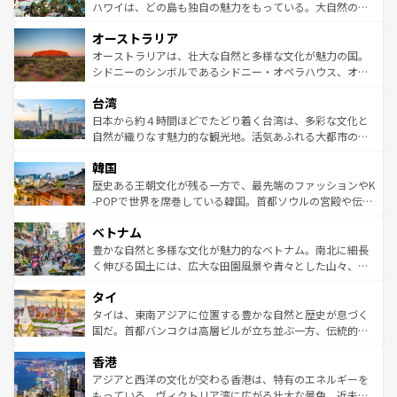
西部には大自然が広がり、グランドキャニオンやイエロー
ハワイは、どの島も独自の魅力をもっている。大自然の神
ストーン国立公園といった絶景が堪能できる。さらに、南
秘を感じたいなら、火山が生み出した壮大な景観を誇るハ
オーストラリア
部のニューオーリンズでは、音楽と美食が融合した独特の
ワイ島は見逃せない。また、定番の観光地といえばオアフ
文化が魅力。旅行者はアメリカの各地域で異なる魅力を楽
島だが、静かな自然を求めるならマウイ島やカウアイ島が
オーストラリアは、壮大な自然と多様な文化が魅力の国。
しみながら、その多様性と豊かな歴史を感じることができ
おすすめ。エメラルドグリーンに輝く海をはじめ、豊かな
シドニーのシンボルであるシドニー・オペラハウス、オー
るだろう。車でのロードトリップや列車の旅も、アメリカ
文化や歴史が息づいている。「アロハスピリット」と呼ば
ストラリア東海岸北部に広がる大サンゴ礁地帯グレートバ
ならではの贅沢な旅のスタイルだ。 なお、新着のアメリカ
台湾
れるおもてなしの心で訪れる人々を迎えてくれるハワイの
リアリーフや大陸中央部にそびえるウルル（エアーズロッ
情報は
コンテンツ一覧
を参照してほしい。
人々、おいしいローカルフードやハワイアンミュージッ
ク）、タスマニアの美しい原生林やケアンズの熱帯雨林な
日本から約４時間ほどでたどり着く台湾は、多彩な文化と
ク、伝統的なフラダンスなど、すべてがハワイの魅力を彩
ど、見どころがたくさん。また、カフェやワイン、オージ
自然が織りなす魅力的な観光地。活気あふれる大都市の台
っている。訪れるたびに新しい発見と感動が待っているハ
ービーフなどの食文化も豊かで、美味しいものであふれて
北やノスタルジックな町並みが人気な九份（ジォウフェ
ワイを、存分に味わってほしい。 なお、新着のハワイ情報
韓国
いる。アクティビティも充実しており、サーフィンやダイ
ン）、静ひつな山岳地帯である台湾東部など、都市の喧騒
は
コンテンツ一覧
を参照してほしい。
ビング、ハイキングなど、アウトドア好きにはたまらな
と山間の静けさが共存しており、訪れる人に新しい発見と
歴史ある王朝文化が残る一方で、最先端のファッションやK
い。オーストラリアの多彩な魅力を存分に味わいつくそ
驚きをもたらしてくれる。また、奥深い台湾の食文化も魅
-POPで世界を席巻している韓国。首都ソウルの宮殿や伝統
う。 なお、新着のオーストラリア情報は
コンテンツ一覧
を
力で、夜市などの屋台グルメから高級料理、ヘルシーで美
家屋が並ぶエリアでは韓国の歴史と文化に浸ることがで
参照してほしい。
ベトナム
容にもいいと評判のスイーツなど、バラエティ豊かな料理
き、地方に足を延ばせば四季折々の自然美を楽しむことが
が味わえる。 なお、新着の台湾情報は
コンテンツ一覧
を参
できる。そして、キムチや焼肉、絶品のストリートフード
豊かな自然と多様な文化が魅力的なベトナム。南北に細長
照してほしい。
まで、さまざまな韓国料理が待っている。夜には、韓国な
く伸びる国土には、広大な田園風景や青々とした山々、世
らではのナイトライフも堪能できる。あたたかいホスピタ
界遺産に登録された壮大な自然景観が点在し、都市部では
タイ
リティに包まれながら、韓国の多彩な魅力を心ゆくまで味
急速な発展と共に伝統が息づく。ハノイの古い町並みやホ
わってみてほしい。 なお、新着の韓国情報は
コンテンツ一
ーチミン市のフランス統治時代の建物も、独特の雰囲気を
タイは、東南アジアに位置する豊かな自然と歴史が息づく
覧
を参照してほしい。
醸し出している。また、バラエティの豊かさとおいしさで
国だ。首都バンコクは高層ビルが立ち並ぶ一方、伝統的な
世界中の食通を魅了してやまないベトナム料理も魅力のひ
寺院や市場がいたるところに点在し、古きよき文化と現代
香港
とつ。フォーやバインミー、ベトナムコーヒーなどは、ぜ
の活気が交差している。北部ではチェンマイなどの山岳地
ひ現地で味わいたい。どの地域を訪れてもあたたかい人々
帯で自然と触れ合い、南部ではプーケットやクラビの美し
アジアと西洋の文化が交わる香港は、特有のエネルギーを
が旅行者を迎えてくれるので、きっと忘れられない旅にな
いビーチでリゾート気分を楽しむことができる。タイ料理
もっている。ヴィクトリア湾に広がる壮大な景色、近未来