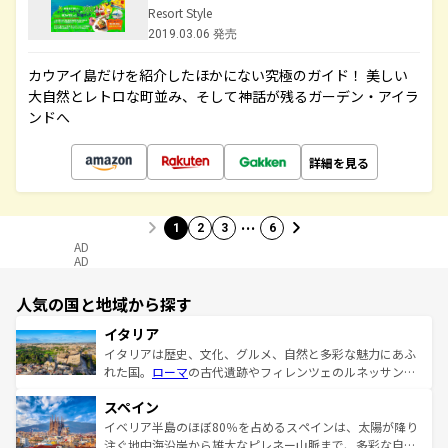
Resort Style
2019.03.06 発売
カウアイ島だけを紹介したほかにない究極のガイド！ 美しい
大自然とレトロな町並み、そして神話が残るガーデン・アイラ
ンドへ
詳細を見る
…
1
2
3
6
AD
AD
人気の国と地域から探す
イタリア
イタリアは歴史、文化、グルメ、自然と多彩な魅力にあふ
れた国。
ローマ
の古代遺跡やフィレンツェのルネッサンス
美術、ヴェネツィアの運河など、歴史あるスポットはもち
スペイン
ろん、トスカーナの美しい田園風景やアマルフィ海岸の絶
景など、自然景観も見逃せない。観光の合間には、本場の
イベリア半島のほぼ80％を占めるスペインは、太陽が降り
ピザやパスタなど、絶品のイタリア料理を堪能することも
注ぐ地中海沿岸から雄大なピレネー山脈まで、多彩な自然