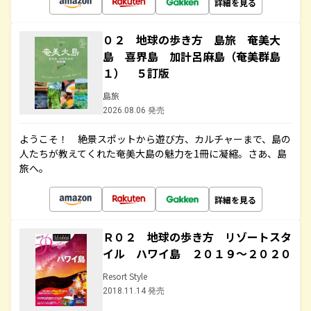
詳細を見る
０２ 地球の歩き方 島旅 奄美大
島 喜界島 加計呂麻島（奄美群島
１） ５訂版
島旅
2026.08.06 発売
ようこそ！ 絶景スポットから遊び方、カルチャーまで、島の
人たちが教えてくれた奄美大島の魅力を1冊に凝縮。さあ、島
旅へ。
詳細を見る
Ｒ０２ 地球の歩き方 リゾートスタ
イル ハワイ島 ２０１９～２０２０
Resort Style
2018.11.14 発売