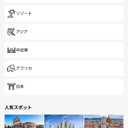
リゾート
アジア
中近東
アフリカ
日本
人気スポット