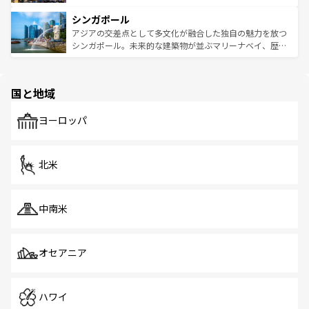
るはずだ。 なお、新着のベトナム情報は
コンテンツ一覧
を
は世界的に有名で、屋台から高級レストランまで味覚を刺
的なアートスポット、そして歴史と現代が融合した町並
参照してほしい。
シンガポール
激する。気候は一年中温暖で、どの季節にも異なる楽しみ
み、どこを訪れても感動するはず。観光スポットが密集し
が待っている。親しみやすいタイの人々、仏教を中心とし
ており、効率よく見どころを回れるのも魅力。息をのむよ
アジアの交差点として多文化が融合した独自の魅力を放つ
た文化、そして多様な観光資源が、訪れる旅人を魅了し続
うな絶景から文化的な体験まで、香港を存分に楽しみ尽く
シンガポール。未来的な建築物が並ぶマリーナベイ、歴史
ける。 なお、新着のタイ情報は
コンテンツ一覧
を参照して
そう。 なお、新着の香港情報は
コンテンツ一覧
を参照して
と伝統を感じられるエスニックタウン、多数の緑豊かな公
ほしい。
ほしい。
園や自然保護区など、自然が調和した近代的な景観と文化
の多様性あふれるカラフルな町は、どこを歩いても新しい
国と地域
発見がある。さらに、治安のよさや充実した公共交通機関
も、旅行者にとっては魅力的なポイント。グルメも豊富
で、ホーカーズは地元の風情を楽しめる外せないスポット
ヨーロッパ
だ。訪れる人を飽きさせないシンガポールで、多様な魅力
を体感しよう。 なお、新着のシンガポール情報は
コンテン
ツ一覧
を参照してほしい。
北米
中南米
オセアニア
ハワイ