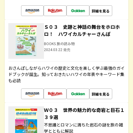
詳細を見る
Ｓ０３ 史跡と神話の舞台をホロホ
ロ！ ハワイカルチャーさんぽ
BOOKS 旅の読み物
2024.03.22 発売
おさんぽしながらハワイの歴史と文化を楽しく学ぶ最強のガイ
ドブックが誕生。知っておきたいハワイの年表やキーワード集
も必読
詳細を見る
Ｗ０３ 世界の魅力的な奇岩と巨石１
３９選
不思議とロマンに満ちた岩石の謎を旅の雑
学とともに解説