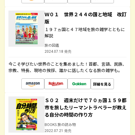
Ｗ０１ 世界２４４の国と地域 改訂
版
１９７ヵ国と４７地域を旅の雑学とともに
解説
旅の図鑑
2024.07.18 発売
今こそ学びたい世界のことを集めました！首都、言語、民族、
宗教、特長、現地の挨拶、誰かに話したくなる旅の雑学も。
詳細を見る
Ｓ０２ 週末だけで７０ヵ国１５９都
市を旅したリーマントラベラーが教え
る自分の時間の作り方
BOOKS 旅の読み物
2022.07.21 発売