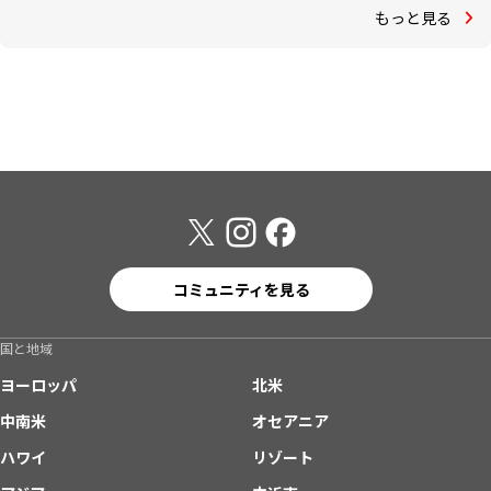
もっと見る
コミュニティを見る
国と地域
ヨーロッパ
北米
中南米
オセアニア
ハワイ
リゾート