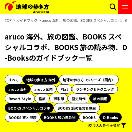
TOP
ガイドブック
aruco 海外、旅の図鑑、BOOKS スペシャルコラボ、BO
aruco 海外、旅の図鑑、BOOKS スペ
シャルコラボ、BOOKS 旅の読み物、D
-Booksのガイドブック一覧
すべて
地球の歩き方 海外
地球の歩き方 Jシリーズ（国内）
aruco 海外
aruco 国内
Plat
ランキング&テクニック
Resort Style
島旅
御朱印
歴史時代
旅の図鑑
BOOKS スペシャルコラボ
BOOKS 旅の名言＆絶景
BOOKS 旅と健康
BOOKS 旅の読み物
BOOKS
D-Books
絞り込み条件を追加