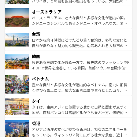
西部には大自然が広がり、グランドキャニオンやイエロー
ハワイは、どの島も独自の魅力をもっている。大自然の神
ストーン国立公園といった絶景が堪能できる。さらに、南
秘を感じたいなら、火山が生み出した壮大な景観を誇るハ
オーストラリア
部のニューオーリンズでは、音楽と美食が融合した独特の
ワイ島は見逃せない。また、定番の観光地といえばオアフ
文化が魅力。旅行者はアメリカの各地域で異なる魅力を楽
島だが、静かな自然を求めるならマウイ島やカウアイ島が
オーストラリアは、壮大な自然と多様な文化が魅力の国。
しみながら、その多様性と豊かな歴史を感じることができ
おすすめ。エメラルドグリーンに輝く海をはじめ、豊かな
シドニーのシンボルであるシドニー・オペラハウス、オー
るだろう。車でのロードトリップや列車の旅も、アメリカ
文化や歴史が息づいている。「アロハスピリット」と呼ば
ストラリア東海岸北部に広がる大サンゴ礁地帯グレートバ
ならではの贅沢な旅のスタイルだ。 なお、新着のアメリカ
台湾
れるおもてなしの心で訪れる人々を迎えてくれるハワイの
リアリーフや大陸中央部にそびえるウルル（エアーズロッ
情報は
コンテンツ一覧
を参照してほしい。
人々、おいしいローカルフードやハワイアンミュージッ
ク）、タスマニアの美しい原生林やケアンズの熱帯雨林な
日本から約４時間ほどでたどり着く台湾は、多彩な文化と
ク、伝統的なフラダンスなど、すべてがハワイの魅力を彩
ど、見どころがたくさん。また、カフェやワイン、オージ
自然が織りなす魅力的な観光地。活気あふれる大都市の台
っている。訪れるたびに新しい発見と感動が待っているハ
ービーフなどの食文化も豊かで、美味しいものであふれて
北やノスタルジックな町並みが人気な九份（ジォウフェ
ワイを、存分に味わってほしい。 なお、新着のハワイ情報
韓国
いる。アクティビティも充実しており、サーフィンやダイ
ン）、静ひつな山岳地帯である台湾東部など、都市の喧騒
は
コンテンツ一覧
を参照してほしい。
ビング、ハイキングなど、アウトドア好きにはたまらな
と山間の静けさが共存しており、訪れる人に新しい発見と
歴史ある王朝文化が残る一方で、最先端のファッションやK
い。オーストラリアの多彩な魅力を存分に味わいつくそ
驚きをもたらしてくれる。また、奥深い台湾の食文化も魅
-POPで世界を席巻している韓国。首都ソウルの宮殿や伝統
う。 なお、新着のオーストラリア情報は
コンテンツ一覧
を
力で、夜市などの屋台グルメから高級料理、ヘルシーで美
家屋が並ぶエリアでは韓国の歴史と文化に浸ることがで
参照してほしい。
ベトナム
容にもいいと評判のスイーツなど、バラエティ豊かな料理
き、地方に足を延ばせば四季折々の自然美を楽しむことが
が味わえる。 なお、新着の台湾情報は
コンテンツ一覧
を参
できる。そして、キムチや焼肉、絶品のストリートフード
豊かな自然と多様な文化が魅力的なベトナム。南北に細長
照してほしい。
まで、さまざまな韓国料理が待っている。夜には、韓国な
く伸びる国土には、広大な田園風景や青々とした山々、世
らではのナイトライフも堪能できる。あたたかいホスピタ
界遺産に登録された壮大な自然景観が点在し、都市部では
タイ
リティに包まれながら、韓国の多彩な魅力を心ゆくまで味
急速な発展と共に伝統が息づく。ハノイの古い町並みやホ
わってみてほしい。 なお、新着の韓国情報は
コンテンツ一
ーチミン市のフランス統治時代の建物も、独特の雰囲気を
タイは、東南アジアに位置する豊かな自然と歴史が息づく
覧
を参照してほしい。
醸し出している。また、バラエティの豊かさとおいしさで
国だ。首都バンコクは高層ビルが立ち並ぶ一方、伝統的な
世界中の食通を魅了してやまないベトナム料理も魅力のひ
寺院や市場がいたるところに点在し、古きよき文化と現代
香港
とつ。フォーやバインミー、ベトナムコーヒーなどは、ぜ
の活気が交差している。北部ではチェンマイなどの山岳地
ひ現地で味わいたい。どの地域を訪れてもあたたかい人々
帯で自然と触れ合い、南部ではプーケットやクラビの美し
アジアと西洋の文化が交わる香港は、特有のエネルギーを
が旅行者を迎えてくれるので、きっと忘れられない旅にな
いビーチでリゾート気分を楽しむことができる。タイ料理
もっている。ヴィクトリア湾に広がる壮大な景色、近未来