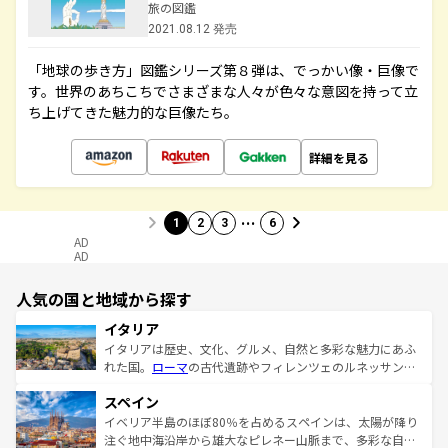
旅の図鑑
2021.08.12 発売
「地球の歩き方」図鑑シリーズ第８弾は、でっかい像・巨像で
す。世界のあちこちでさまざまな人々が色々な意図を持って立
ち上げてきた魅力的な巨像たち。
詳細を見る
…
1
2
3
6
AD
AD
人気の国と地域から探す
イタリア
イタリアは歴史、文化、グルメ、自然と多彩な魅力にあふ
れた国。
ローマ
の古代遺跡やフィレンツェのルネッサンス
美術、ヴェネツィアの運河など、歴史あるスポットはもち
スペイン
ろん、トスカーナの美しい田園風景やアマルフィ海岸の絶
景など、自然景観も見逃せない。観光の合間には、本場の
イベリア半島のほぼ80％を占めるスペインは、太陽が降り
ピザやパスタなど、絶品のイタリア料理を堪能することも
注ぐ地中海沿岸から雄大なピレネー山脈まで、多彩な自然