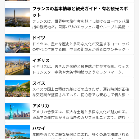
できる。朝目覚めてから夜眠るまで、すべての瞬間を楽し
と文化が詰まったヨーロッパ屈指の旅行先だ。多様な地域
フランスの基本情報と観光ガイド・有名観光スポ
ませてくれるイタリアで、忘れられない旅をしてみよう！
文化が根付くこの国では、情熱的なフラメンコ、熱気あふ
なお、新着のイタリア情報は
コンテンツ一覧
を参照してほ
れる闘牛、そして美味しいタパスが生活の一部となってい
ット
しい。
る。首都マドリードの洗練された雰囲気や、バルセロナの
フランスは、世界中の旅行者を魅了し続けるヨーロッパ屈
アートに溢れた街角から、地方では古代ローマ遺跡や中世
指の観光地だ。首都パリのエッフェル塔やルーブル美術館
の城塞都市、穏やかなビーチリゾートまで多彩な表情を見
といった象徴的なスポットから、田舎町の古風な美しさま
せる。地方によって風土や気候が異なるスペインはその個
ドイツ
で、幅広い魅力が詰まっている。華麗な宮殿、歴史的な大
性で訪れる人を魅了する。 なお、新着のスペイン情報は
コ
聖堂、美しいビーチ、そして豊かな自然が、訪れる者を心
ドイツは、豊かな歴史と多彩な文化が交差するヨーロッパ
ンテンツ一覧
を参照してほしい。
から魅了する。また、フランスは美食の国としても知ら
の中心に位置する国。中世の街並みが残るロマンチック街
れ、フランス料理はユネスコ無形文化遺産にも登録されて
道から、未来を先取りするようなモダンな都市まで多様な
イギリス
いる。シャンパンの発祥地であるランス、プロヴァンスの
顔を持つこの国は、どこを歩いても飽きることがない。ベ
香り高いラベンダー畑など、多彩な楽しみ方が可能だ。さ
ルリンの文化的活気、バイエルン州のアルプスの絶景、そ
イギリスは、古きよき伝統と最先端が共存する国。ウェス
らに、パリ以外の地域にも魅力が溢れており、どの街角に
してライン川沿いのワイン畑といった風景は必見。ビール
トミンスター寺院や大英博物館のようなランドマーク、歴
も豊かな歴史と文化が息づいている。パリ以外の個性あふ
とソーセージを味わいながら地元の人と過ごす楽しい時間
史ある大学都市、美しい丘陵地帯や牧歌的な風景など、エ
れる地方に足を運ぶとそれぞれで全く異なる文化を体験で
スイス
は、お酒好きな人にはぜひ体験してほしい。 なお、新着の
リアごとに異なる魅力がある。また、優雅なアフタヌーン
きるだろう。 なお、新着のフランス情報は
コンテンツ一覧
ドイツ情報は
コンテンツ一覧
を参照してほしい。
ティー、ビール好きにはたまらない英国パブ、サッカー観
スイスの国土面積は九州ほどの広さだが、運行時刻が正確
を参照してほしい。
戦など、本場だからこそできる体験も豊富。イギリスを旅
な交通網が整備されており、初心者でも安心して個人旅行
して楽しみつくそう。 なお、新着のイギリス情報は
コンテ
を楽しめる。日本同様に時刻表どおりの旅が可能だ。中世
アメリカ
ンツ一覧
を参照してほしい。
の建物がそのまま残る町や、スイスならではのユニークな
博物館もあり、アルプス観光だけでなく町歩きも満喫する
アメリカ合衆国は、広大な土地と多様な文化が魅力の国。
ことができる。国民の所得が高いため物価も高いが、旅行
東海岸の都市部から西海岸のカリフォルニアまで、訪れる
者向けの交通パス提供のサービスもあり、うまく活用すれ
場所ごとに異なる風景と体験が待っている。ニューヨーク
ハワイ
ば市内交通費無料で観光を楽しむこともできる。 なお、新
のような巨大都市は、観光、ショッピング、エンターテイ
着のスイス情報は
コンテンツ一覧
を参照してほしい。
ンメントが詰まった刺激的なスポットだ。一方、アメリカ
年間を通じて温暖な気候に恵まれ、多くの島で構成される