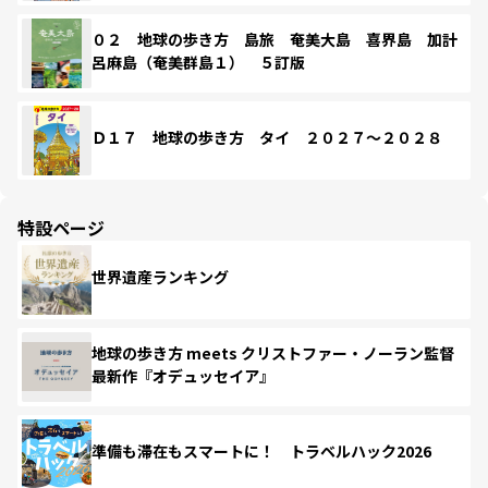
０２ 地球の歩き方 島旅 奄美大島 喜界島 加計
呂麻島（奄美群島１） ５訂版
Ｄ１７ 地球の歩き方 タイ ２０２７～２０２８
特設ページ
世界遺産ランキング
地球の歩き方 meets クリストファー・ノーラン監督
最新作『オデュッセイア』
準備も滞在もスマートに！ トラベルハック2026