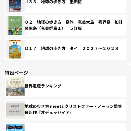
Ｊ３３ 地球の歩き方 墨田区
０２ 地球の歩き方 島旅 奄美大島 喜界島 加計
呂麻島（奄美群島１） ５訂版
Ｄ１７ 地球の歩き方 タイ ２０２７～２０２８
特設ページ
世界遺産ランキング
地球の歩き方 meets クリストファー・ノーラン監督
最新作『オデュッセイア』