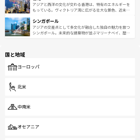
ひ現地で味わいたい。どの地域を訪れてもあたたかい人々
帯で自然と触れ合い、南部ではプーケットやクラビの美し
アジアと西洋の文化が交わる香港は、特有のエネルギーを
が旅行者を迎えてくれるので、きっと忘れられない旅にな
いビーチでリゾート気分を楽しむことができる。タイ料理
もっている。ヴィクトリア湾に広がる壮大な景色、近未来
るはずだ。 なお、新着のベトナム情報は
コンテンツ一覧
を
は世界的に有名で、屋台から高級レストランまで味覚を刺
的なアートスポット、そして歴史と現代が融合した町並
参照してほしい。
シンガポール
激する。気候は一年中温暖で、どの季節にも異なる楽しみ
み、どこを訪れても感動するはず。観光スポットが密集し
が待っている。親しみやすいタイの人々、仏教を中心とし
ており、効率よく見どころを回れるのも魅力。息をのむよ
アジアの交差点として多文化が融合した独自の魅力を放つ
た文化、そして多様な観光資源が、訪れる旅人を魅了し続
うな絶景から文化的な体験まで、香港を存分に楽しみ尽く
シンガポール。未来的な建築物が並ぶマリーナベイ、歴史
ける。 なお、新着のタイ情報は
コンテンツ一覧
を参照して
そう。 なお、新着の香港情報は
コンテンツ一覧
を参照して
と伝統を感じられるエスニックタウン、多数の緑豊かな公
ほしい。
ほしい。
園や自然保護区など、自然が調和した近代的な景観と文化
の多様性あふれるカラフルな町は、どこを歩いても新しい
国と地域
発見がある。さらに、治安のよさや充実した公共交通機関
も、旅行者にとっては魅力的なポイント。グルメも豊富
で、ホーカーズは地元の風情を楽しめる外せないスポット
ヨーロッパ
だ。訪れる人を飽きさせないシンガポールで、多様な魅力
を体感しよう。 なお、新着のシンガポール情報は
コンテン
ツ一覧
を参照してほしい。
北米
中南米
オセアニア