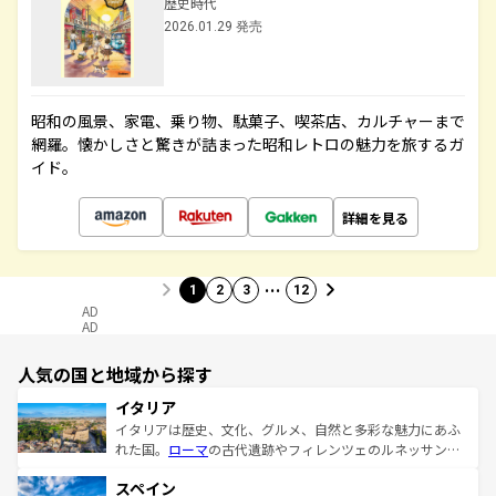
歴史時代
2026.01.29 発売
昭和の風景、家電、乗り物、駄菓子、喫茶店、カルチャーまで
網羅。懐かしさと驚きが詰まった昭和レトロの魅力を旅するガ
イド。
詳細を見る
…
1
2
3
12
AD
AD
人気の国と地域から探す
イタリア
イタリアは歴史、文化、グルメ、自然と多彩な魅力にあふ
れた国。
ローマ
の古代遺跡やフィレンツェのルネッサンス
美術、ヴェネツィアの運河など、歴史あるスポットはもち
スペイン
ろん、トスカーナの美しい田園風景やアマルフィ海岸の絶