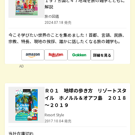
１９７ヵ国と４７地域を旅の雑学とともに
解説
旅の図鑑
2024.07.18 発売
今こそ学びたい世界のことを集めました！首都、言語、民族、
宗教、特長、現地の挨拶、誰かに話したくなる旅の雑学も。
詳細を見る
AD
Ｒ０１ 地球の歩き方 リゾートスタ
イル ホノルル＆オアフ島 ２０１８
～２０１９
Resort Style
2017.10.04 発売
当社在庫切れ