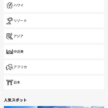
ハワイ
リゾート
アジア
中近東
アフリカ
日本
人気スポット