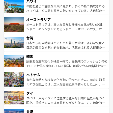
ハワイ
ば市内交通費無料で観光を楽しむこともできる。 なお、新
のような巨大都市は、観光、ショッピング、エンターテイ
着のスイス情報は
コンテンツ一覧
を参照してほしい。
ンメントが詰まった刺激的なスポットだ。一方、アメリカ
年間を通じて温暖な気候に恵まれ、多くの島で構成される
西部には大自然が広がり、グランドキャニオンやイエロー
ハワイは、どの島も独自の魅力をもっている。大自然の神
ストーン国立公園といった絶景が堪能できる。さらに、南
秘を感じたいなら、火山が生み出した壮大な景観を誇るハ
オーストラリア
部のニューオーリンズでは、音楽と美食が融合した独特の
ワイ島は見逃せない。また、定番の観光地といえばオアフ
文化が魅力。旅行者はアメリカの各地域で異なる魅力を楽
島だが、静かな自然を求めるならマウイ島やカウアイ島が
オーストラリアは、壮大な自然と多様な文化が魅力の国。
しみながら、その多様性と豊かな歴史を感じることができ
おすすめ。エメラルドグリーンに輝く海をはじめ、豊かな
シドニーのシンボルであるシドニー・オペラハウス、オー
るだろう。車でのロードトリップや列車の旅も、アメリカ
文化や歴史が息づいている。「アロハスピリット」と呼ば
ストラリア東海岸北部に広がる大サンゴ礁地帯グレートバ
ならではの贅沢な旅のスタイルだ。 なお、新着のアメリカ
台湾
れるおもてなしの心で訪れる人々を迎えてくれるハワイの
リアリーフや大陸中央部にそびえるウルル（エアーズロッ
情報は
コンテンツ一覧
を参照してほしい。
人々、おいしいローカルフードやハワイアンミュージッ
ク）、タスマニアの美しい原生林やケアンズの熱帯雨林な
日本から約４時間ほどでたどり着く台湾は、多彩な文化と
ク、伝統的なフラダンスなど、すべてがハワイの魅力を彩
ど、見どころがたくさん。また、カフェやワイン、オージ
自然が織りなす魅力的な観光地。活気あふれる大都市の台
っている。訪れるたびに新しい発見と感動が待っているハ
ービーフなどの食文化も豊かで、美味しいものであふれて
北やノスタルジックな町並みが人気な九份（ジォウフェ
ワイを、存分に味わってほしい。 なお、新着のハワイ情報
韓国
いる。アクティビティも充実しており、サーフィンやダイ
ン）、静ひつな山岳地帯である台湾東部など、都市の喧騒
は
コンテンツ一覧
を参照してほしい。
ビング、ハイキングなど、アウトドア好きにはたまらな
と山間の静けさが共存しており、訪れる人に新しい発見と
歴史ある王朝文化が残る一方で、最先端のファッションやK
い。オーストラリアの多彩な魅力を存分に味わいつくそ
驚きをもたらしてくれる。また、奥深い台湾の食文化も魅
-POPで世界を席巻している韓国。首都ソウルの宮殿や伝統
う。 なお、新着のオーストラリア情報は
コンテンツ一覧
を
力で、夜市などの屋台グルメから高級料理、ヘルシーで美
家屋が並ぶエリアでは韓国の歴史と文化に浸ることがで
参照してほしい。
ベトナム
容にもいいと評判のスイーツなど、バラエティ豊かな料理
き、地方に足を延ばせば四季折々の自然美を楽しむことが
が味わえる。 なお、新着の台湾情報は
コンテンツ一覧
を参
できる。そして、キムチや焼肉、絶品のストリートフード
豊かな自然と多様な文化が魅力的なベトナム。南北に細長
照してほしい。
まで、さまざまな韓国料理が待っている。夜には、韓国な
く伸びる国土には、広大な田園風景や青々とした山々、世
らではのナイトライフも堪能できる。あたたかいホスピタ
界遺産に登録された壮大な自然景観が点在し、都市部では
タイ
リティに包まれながら、韓国の多彩な魅力を心ゆくまで味
急速な発展と共に伝統が息づく。ハノイの古い町並みやホ
わってみてほしい。 なお、新着の韓国情報は
コンテンツ一
ーチミン市のフランス統治時代の建物も、独特の雰囲気を
タイは、東南アジアに位置する豊かな自然と歴史が息づく
覧
を参照してほしい。
醸し出している。また、バラエティの豊かさとおいしさで
国だ。首都バンコクは高層ビルが立ち並ぶ一方、伝統的な
世界中の食通を魅了してやまないベトナム料理も魅力のひ
寺院や市場がいたるところに点在し、古きよき文化と現代
香港
とつ。フォーやバインミー、ベトナムコーヒーなどは、ぜ
の活気が交差している。北部ではチェンマイなどの山岳地