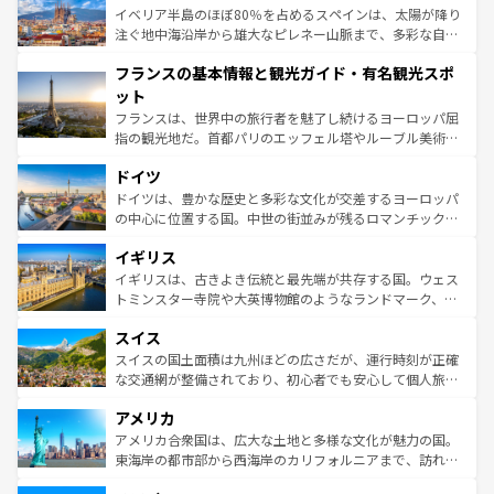
景など、自然景観も見逃せない。観光の合間には、本場の
イベリア半島のほぼ80％を占めるスペインは、太陽が降り
ピザやパスタなど、絶品のイタリア料理を堪能することも
注ぐ地中海沿岸から雄大なピレネー山脈まで、多彩な自然
できる。朝目覚めてから夜眠るまで、すべての瞬間を楽し
と文化が詰まったヨーロッパ屈指の旅行先だ。多様な地域
フランスの基本情報と観光ガイド・有名観光スポ
ませてくれるイタリアで、忘れられない旅をしてみよう！
文化が根付くこの国では、情熱的なフラメンコ、熱気あふ
なお、新着のイタリア情報は
コンテンツ一覧
を参照してほ
れる闘牛、そして美味しいタパスが生活の一部となってい
ット
しい。
る。首都マドリードの洗練された雰囲気や、バルセロナの
フランスは、世界中の旅行者を魅了し続けるヨーロッパ屈
アートに溢れた街角から、地方では古代ローマ遺跡や中世
指の観光地だ。首都パリのエッフェル塔やルーブル美術館
の城塞都市、穏やかなビーチリゾートまで多彩な表情を見
といった象徴的なスポットから、田舎町の古風な美しさま
せる。地方によって風土や気候が異なるスペインはその個
ドイツ
で、幅広い魅力が詰まっている。華麗な宮殿、歴史的な大
性で訪れる人を魅了する。 なお、新着のスペイン情報は
コ
聖堂、美しいビーチ、そして豊かな自然が、訪れる者を心
ドイツは、豊かな歴史と多彩な文化が交差するヨーロッパ
ンテンツ一覧
を参照してほしい。
から魅了する。また、フランスは美食の国としても知ら
の中心に位置する国。中世の街並みが残るロマンチック街
れ、フランス料理はユネスコ無形文化遺産にも登録されて
道から、未来を先取りするようなモダンな都市まで多様な
イギリス
いる。シャンパンの発祥地であるランス、プロヴァンスの
顔を持つこの国は、どこを歩いても飽きることがない。ベ
香り高いラベンダー畑など、多彩な楽しみ方が可能だ。さ
ルリンの文化的活気、バイエルン州のアルプスの絶景、そ
イギリスは、古きよき伝統と最先端が共存する国。ウェス
らに、パリ以外の地域にも魅力が溢れており、どの街角に
してライン川沿いのワイン畑といった風景は必見。ビール
トミンスター寺院や大英博物館のようなランドマーク、歴
も豊かな歴史と文化が息づいている。パリ以外の個性あふ
とソーセージを味わいながら地元の人と過ごす楽しい時間
史ある大学都市、美しい丘陵地帯や牧歌的な風景など、エ
れる地方に足を運ぶとそれぞれで全く異なる文化を体験で
スイス
は、お酒好きな人にはぜひ体験してほしい。 なお、新着の
リアごとに異なる魅力がある。また、優雅なアフタヌーン
きるだろう。 なお、新着のフランス情報は
コンテンツ一覧
ドイツ情報は
コンテンツ一覧
を参照してほしい。
ティー、ビール好きにはたまらない英国パブ、サッカー観
スイスの国土面積は九州ほどの広さだが、運行時刻が正確
を参照してほしい。
戦など、本場だからこそできる体験も豊富。イギリスを旅
な交通網が整備されており、初心者でも安心して個人旅行
して楽しみつくそう。 なお、新着のイギリス情報は
コンテ
を楽しめる。日本同様に時刻表どおりの旅が可能だ。中世
アメリカ
ンツ一覧
を参照してほしい。
の建物がそのまま残る町や、スイスならではのユニークな
博物館もあり、アルプス観光だけでなく町歩きも満喫する
アメリカ合衆国は、広大な土地と多様な文化が魅力の国。
ことができる。国民の所得が高いため物価も高いが、旅行
東海岸の都市部から西海岸のカリフォルニアまで、訪れる
者向けの交通パス提供のサービスもあり、うまく活用すれ
場所ごとに異なる風景と体験が待っている。ニューヨーク