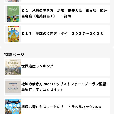
０２ 地球の歩き方 島旅 奄美大島 喜界島 加計
呂麻島（奄美群島１） ５訂版
Ｄ１７ 地球の歩き方 タイ ２０２７～２０２８
特設ページ
世界遺産ランキング
地球の歩き方 meets クリストファー・ノーラン監督
最新作『オデュッセイア』
準備も滞在もスマートに！ トラベルハック2026