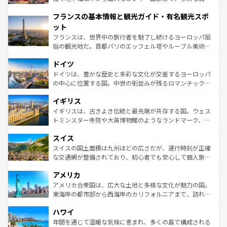
できる。朝目覚めてから夜眠るまで、すべての瞬間を楽し
と文化が詰まったヨーロッパ屈指の旅行先だ。多様な地域
フランスの基本情報と観光ガイド・有名観光スポ
ませてくれるイタリアで、忘れられない旅をしてみよう！
文化が根付くこの国では、情熱的なフラメンコ、熱気あふ
なお、新着のイタリア情報は
コンテンツ一覧
を参照してほ
れる闘牛、そして美味しいタパスが生活の一部となってい
ット
しい。
る。首都マドリードの洗練された雰囲気や、バルセロナの
フランスは、世界中の旅行者を魅了し続けるヨーロッパ屈
アートに溢れた街角から、地方では古代ローマ遺跡や中世
指の観光地だ。首都パリのエッフェル塔やルーブル美術館
の城塞都市、穏やかなビーチリゾートまで多彩な表情を見
といった象徴的なスポットから、田舎町の古風な美しさま
せる。地方によって風土や気候が異なるスペインはその個
ドイツ
で、幅広い魅力が詰まっている。華麗な宮殿、歴史的な大
性で訪れる人を魅了する。 なお、新着のスペイン情報は
コ
聖堂、美しいビーチ、そして豊かな自然が、訪れる者を心
ドイツは、豊かな歴史と多彩な文化が交差するヨーロッパ
ンテンツ一覧
を参照してほしい。
から魅了する。また、フランスは美食の国としても知ら
の中心に位置する国。中世の街並みが残るロマンチック街
れ、フランス料理はユネスコ無形文化遺産にも登録されて
道から、未来を先取りするようなモダンな都市まで多様な
イギリス
いる。シャンパンの発祥地であるランス、プロヴァンスの
顔を持つこの国は、どこを歩いても飽きることがない。ベ
香り高いラベンダー畑など、多彩な楽しみ方が可能だ。さ
ルリンの文化的活気、バイエルン州のアルプスの絶景、そ
イギリスは、古きよき伝統と最先端が共存する国。ウェス
らに、パリ以外の地域にも魅力が溢れており、どの街角に
してライン川沿いのワイン畑といった風景は必見。ビール
トミンスター寺院や大英博物館のようなランドマーク、歴
も豊かな歴史と文化が息づいている。パリ以外の個性あふ
とソーセージを味わいながら地元の人と過ごす楽しい時間
史ある大学都市、美しい丘陵地帯や牧歌的な風景など、エ
れる地方に足を運ぶとそれぞれで全く異なる文化を体験で
スイス
は、お酒好きな人にはぜひ体験してほしい。 なお、新着の
リアごとに異なる魅力がある。また、優雅なアフタヌーン
きるだろう。 なお、新着のフランス情報は
コンテンツ一覧
ドイツ情報は
コンテンツ一覧
を参照してほしい。
ティー、ビール好きにはたまらない英国パブ、サッカー観
スイスの国土面積は九州ほどの広さだが、運行時刻が正確
を参照してほしい。
戦など、本場だからこそできる体験も豊富。イギリスを旅
な交通網が整備されており、初心者でも安心して個人旅行
して楽しみつくそう。 なお、新着のイギリス情報は
コンテ
を楽しめる。日本同様に時刻表どおりの旅が可能だ。中世
アメリカ
ンツ一覧
を参照してほしい。
の建物がそのまま残る町や、スイスならではのユニークな
博物館もあり、アルプス観光だけでなく町歩きも満喫する
アメリカ合衆国は、広大な土地と多様な文化が魅力の国。
ことができる。国民の所得が高いため物価も高いが、旅行
東海岸の都市部から西海岸のカリフォルニアまで、訪れる
者向けの交通パス提供のサービスもあり、うまく活用すれ
場所ごとに異なる風景と体験が待っている。ニューヨーク
ハワイ
ば市内交通費無料で観光を楽しむこともできる。 なお、新
のような巨大都市は、観光、ショッピング、エンターテイ
着のスイス情報は
コンテンツ一覧
を参照してほしい。
ンメントが詰まった刺激的なスポットだ。一方、アメリカ
年間を通じて温暖な気候に恵まれ、多くの島で構成される