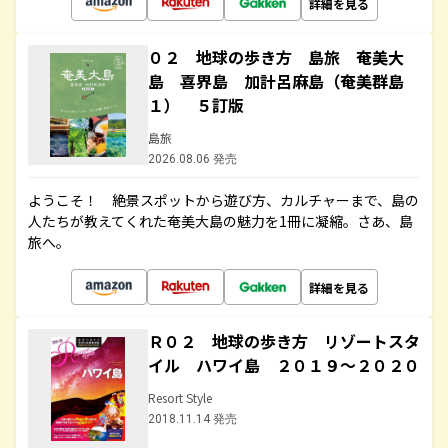
詳細を見る
０２ 地球の歩き方 島旅 奄美大
島 喜界島 加計呂麻島（奄美群島
１） ５訂版
島旅
2026.08.06 発売
ようこそ！ 絶景スポットから遊び方、カルチャーまで、島の
人たちが教えてくれた奄美大島の魅力を1冊に凝縮。さあ、島
旅へ。
詳細を見る
Ｒ０２ 地球の歩き方 リゾートスタ
イル ハワイ島 ２０１９～２０２０
Resort Style
2018.11.14 発売