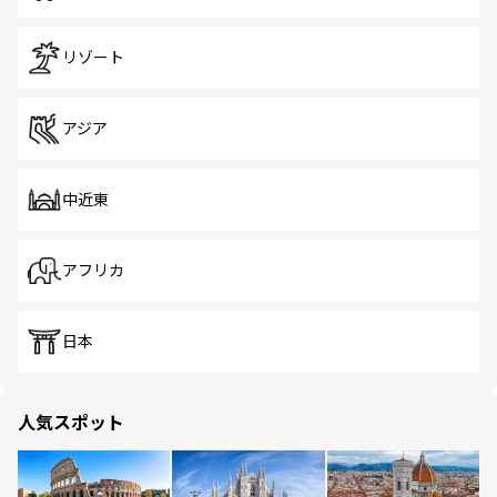
リゾート
アジア
中近東
アフリカ
日本
人気スポット