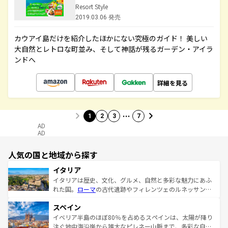
Resort Style
2019.03.06 発売
カウアイ島だけを紹介したほかにない究極のガイド！ 美しい
大自然とレトロな町並み、そして神話が残るガーデン・アイラ
ンドへ
詳細を見る
…
1
2
3
7
AD
AD
人気の国と地域から探す
イタリア
イタリアは歴史、文化、グルメ、自然と多彩な魅力にあふ
れた国。
ローマ
の古代遺跡やフィレンツェのルネッサンス
美術、ヴェネツィアの運河など、歴史あるスポットはもち
スペイン
ろん、トスカーナの美しい田園風景やアマルフィ海岸の絶
景など、自然景観も見逃せない。観光の合間には、本場の
イベリア半島のほぼ80％を占めるスペインは、太陽が降り
ピザやパスタなど、絶品のイタリア料理を堪能することも
注ぐ地中海沿岸から雄大なピレネー山脈まで、多彩な自然