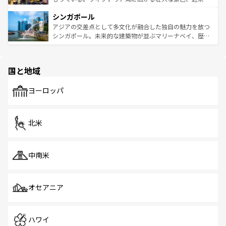
るはずだ。 なお、新着のベトナム情報は
コンテンツ一覧
を
は世界的に有名で、屋台から高級レストランまで味覚を刺
的なアートスポット、そして歴史と現代が融合した町並
参照してほしい。
シンガポール
激する。気候は一年中温暖で、どの季節にも異なる楽しみ
み、どこを訪れても感動するはず。観光スポットが密集し
が待っている。親しみやすいタイの人々、仏教を中心とし
ており、効率よく見どころを回れるのも魅力。息をのむよ
アジアの交差点として多文化が融合した独自の魅力を放つ
た文化、そして多様な観光資源が、訪れる旅人を魅了し続
うな絶景から文化的な体験まで、香港を存分に楽しみ尽く
シンガポール。未来的な建築物が並ぶマリーナベイ、歴史
ける。 なお、新着のタイ情報は
コンテンツ一覧
を参照して
そう。 なお、新着の香港情報は
コンテンツ一覧
を参照して
と伝統を感じられるエスニックタウン、多数の緑豊かな公
ほしい。
ほしい。
園や自然保護区など、自然が調和した近代的な景観と文化
の多様性あふれるカラフルな町は、どこを歩いても新しい
国と地域
発見がある。さらに、治安のよさや充実した公共交通機関
も、旅行者にとっては魅力的なポイント。グルメも豊富
で、ホーカーズは地元の風情を楽しめる外せないスポット
ヨーロッパ
だ。訪れる人を飽きさせないシンガポールで、多様な魅力
を体感しよう。 なお、新着のシンガポール情報は
コンテン
ツ一覧
を参照してほしい。
北米
中南米
オセアニア
ハワイ