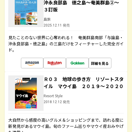
沖永良部島 徳之島～奄美群島②～
３訂版
島旅
2025.12.11 発売
見たことのない世界に心奪われる！ 奄美群島南部「与論島・
沖永良部島・徳之島」の三島だけをフィーチャーした完全ガイ
ド。
詳細を見る
Ｒ０３ 地球の歩き方 リゾートスタ
イル マウイ島 ２０１９～２０２０
Resort Style
2018.12.12 発売
大自然から感度の高いグルメ＆ショッピングまで、訪れる度に
新発見があるマウイ島。旬のファーム巡りやマウイ産おみやげ