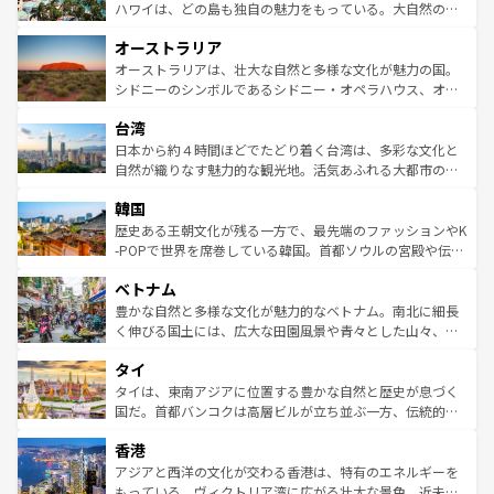
西部には大自然が広がり、グランドキャニオンやイエロー
ハワイは、どの島も独自の魅力をもっている。大自然の神
ストーン国立公園といった絶景が堪能できる。さらに、南
秘を感じたいなら、火山が生み出した壮大な景観を誇るハ
オーストラリア
部のニューオーリンズでは、音楽と美食が融合した独特の
ワイ島は見逃せない。また、定番の観光地といえばオアフ
文化が魅力。旅行者はアメリカの各地域で異なる魅力を楽
島だが、静かな自然を求めるならマウイ島やカウアイ島が
オーストラリアは、壮大な自然と多様な文化が魅力の国。
しみながら、その多様性と豊かな歴史を感じることができ
おすすめ。エメラルドグリーンに輝く海をはじめ、豊かな
シドニーのシンボルであるシドニー・オペラハウス、オー
るだろう。車でのロードトリップや列車の旅も、アメリカ
文化や歴史が息づいている。「アロハスピリット」と呼ば
ストラリア東海岸北部に広がる大サンゴ礁地帯グレートバ
ならではの贅沢な旅のスタイルだ。 なお、新着のアメリカ
台湾
れるおもてなしの心で訪れる人々を迎えてくれるハワイの
リアリーフや大陸中央部にそびえるウルル（エアーズロッ
情報は
コンテンツ一覧
を参照してほしい。
人々、おいしいローカルフードやハワイアンミュージッ
ク）、タスマニアの美しい原生林やケアンズの熱帯雨林な
日本から約４時間ほどでたどり着く台湾は、多彩な文化と
ク、伝統的なフラダンスなど、すべてがハワイの魅力を彩
ど、見どころがたくさん。また、カフェやワイン、オージ
自然が織りなす魅力的な観光地。活気あふれる大都市の台
っている。訪れるたびに新しい発見と感動が待っているハ
ービーフなどの食文化も豊かで、美味しいものであふれて
北やノスタルジックな町並みが人気な九份（ジォウフェ
ワイを、存分に味わってほしい。 なお、新着のハワイ情報
韓国
いる。アクティビティも充実しており、サーフィンやダイ
ン）、静ひつな山岳地帯である台湾東部など、都市の喧騒
は
コンテンツ一覧
を参照してほしい。
ビング、ハイキングなど、アウトドア好きにはたまらな
と山間の静けさが共存しており、訪れる人に新しい発見と
歴史ある王朝文化が残る一方で、最先端のファッションやK
い。オーストラリアの多彩な魅力を存分に味わいつくそ
驚きをもたらしてくれる。また、奥深い台湾の食文化も魅
-POPで世界を席巻している韓国。首都ソウルの宮殿や伝統
う。 なお、新着のオーストラリア情報は
コンテンツ一覧
を
力で、夜市などの屋台グルメから高級料理、ヘルシーで美
家屋が並ぶエリアでは韓国の歴史と文化に浸ることがで
参照してほしい。
ベトナム
容にもいいと評判のスイーツなど、バラエティ豊かな料理
き、地方に足を延ばせば四季折々の自然美を楽しむことが
が味わえる。 なお、新着の台湾情報は
コンテンツ一覧
を参
できる。そして、キムチや焼肉、絶品のストリートフード
豊かな自然と多様な文化が魅力的なベトナム。南北に細長
照してほしい。
まで、さまざまな韓国料理が待っている。夜には、韓国な
く伸びる国土には、広大な田園風景や青々とした山々、世
らではのナイトライフも堪能できる。あたたかいホスピタ
界遺産に登録された壮大な自然景観が点在し、都市部では
タイ
リティに包まれながら、韓国の多彩な魅力を心ゆくまで味
急速な発展と共に伝統が息づく。ハノイの古い町並みやホ
わってみてほしい。 なお、新着の韓国情報は
コンテンツ一
ーチミン市のフランス統治時代の建物も、独特の雰囲気を
タイは、東南アジアに位置する豊かな自然と歴史が息づく
覧
を参照してほしい。
醸し出している。また、バラエティの豊かさとおいしさで
国だ。首都バンコクは高層ビルが立ち並ぶ一方、伝統的な
世界中の食通を魅了してやまないベトナム料理も魅力のひ
寺院や市場がいたるところに点在し、古きよき文化と現代
香港
とつ。フォーやバインミー、ベトナムコーヒーなどは、ぜ
の活気が交差している。北部ではチェンマイなどの山岳地
ひ現地で味わいたい。どの地域を訪れてもあたたかい人々
帯で自然と触れ合い、南部ではプーケットやクラビの美し
アジアと西洋の文化が交わる香港は、特有のエネルギーを
が旅行者を迎えてくれるので、きっと忘れられない旅にな
いビーチでリゾート気分を楽しむことができる。タイ料理
もっている。ヴィクトリア湾に広がる壮大な景色、近未来