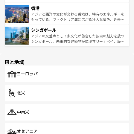
世界中の食通を魅了してやまないベトナム料理も魅力のひ
寺院や市場がいたるところに点在し、古きよき文化と現代
香港
とつ。フォーやバインミー、ベトナムコーヒーなどは、ぜ
の活気が交差している。北部ではチェンマイなどの山岳地
ひ現地で味わいたい。どの地域を訪れてもあたたかい人々
帯で自然と触れ合い、南部ではプーケットやクラビの美し
アジアと西洋の文化が交わる香港は、特有のエネルギーを
が旅行者を迎えてくれるので、きっと忘れられない旅にな
いビーチでリゾート気分を楽しむことができる。タイ料理
もっている。ヴィクトリア湾に広がる壮大な景色、近未来
るはずだ。 なお、新着のベトナム情報は
コンテンツ一覧
を
は世界的に有名で、屋台から高級レストランまで味覚を刺
的なアートスポット、そして歴史と現代が融合した町並
参照してほしい。
シンガポール
激する。気候は一年中温暖で、どの季節にも異なる楽しみ
み、どこを訪れても感動するはず。観光スポットが密集し
が待っている。親しみやすいタイの人々、仏教を中心とし
ており、効率よく見どころを回れるのも魅力。息をのむよ
アジアの交差点として多文化が融合した独自の魅力を放つ
た文化、そして多様な観光資源が、訪れる旅人を魅了し続
うな絶景から文化的な体験まで、香港を存分に楽しみ尽く
シンガポール。未来的な建築物が並ぶマリーナベイ、歴史
ける。 なお、新着のタイ情報は
コンテンツ一覧
を参照して
そう。 なお、新着の香港情報は
コンテンツ一覧
を参照して
と伝統を感じられるエスニックタウン、多数の緑豊かな公
ほしい。
ほしい。
園や自然保護区など、自然が調和した近代的な景観と文化
の多様性あふれるカラフルな町は、どこを歩いても新しい
国と地域
発見がある。さらに、治安のよさや充実した公共交通機関
も、旅行者にとっては魅力的なポイント。グルメも豊富
で、ホーカーズは地元の風情を楽しめる外せないスポット
ヨーロッパ
だ。訪れる人を飽きさせないシンガポールで、多様な魅力
を体感しよう。 なお、新着のシンガポール情報は
コンテン
ツ一覧
を参照してほしい。
北米
中南米
オセアニア