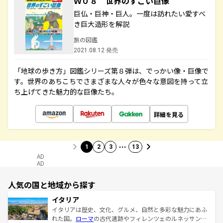
Ｗ０８ 世界のすごい巨像
巨仏・巨神・巨人。一度は訪れたい愛すべ
き巨大造形を解説
旅の図鑑
2021.08.12 発売
「地球の歩き方」図鑑シリーズ第８弾は、でっかい像・巨像で
す。世界のあちこちでさまざまな人々が色々な意図を持って立
ち上げてきた魅力的な巨像たち。
詳細を見る
…
1
2
3
13
AD
AD
人気の国と地域から探す
イタリア
イタリアは歴史、文化、グルメ、自然と多彩な魅力にあふ
れた国。
ローマ
の古代遺跡やフィレンツェのルネッサンス