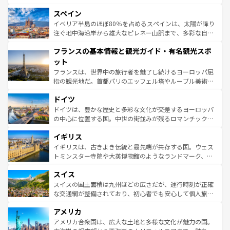
美術、ヴェネツィアの運河など、歴史あるスポットはもち
スペイン
ろん、トスカーナの美しい田園風景やアマルフィ海岸の絶
景など、自然景観も見逃せない。観光の合間には、本場の
イベリア半島のほぼ80％を占めるスペインは、太陽が降り
ピザやパスタなど、絶品のイタリア料理を堪能することも
注ぐ地中海沿岸から雄大なピレネー山脈まで、多彩な自然
できる。朝目覚めてから夜眠るまで、すべての瞬間を楽し
と文化が詰まったヨーロッパ屈指の旅行先だ。多様な地域
フランスの基本情報と観光ガイド・有名観光スポ
ませてくれるイタリアで、忘れられない旅をしてみよう！
文化が根付くこの国では、情熱的なフラメンコ、熱気あふ
なお、新着のイタリア情報は
コンテンツ一覧
を参照してほ
れる闘牛、そして美味しいタパスが生活の一部となってい
ット
しい。
る。首都マドリードの洗練された雰囲気や、バルセロナの
フランスは、世界中の旅行者を魅了し続けるヨーロッパ屈
アートに溢れた街角から、地方では古代ローマ遺跡や中世
指の観光地だ。首都パリのエッフェル塔やルーブル美術館
の城塞都市、穏やかなビーチリゾートまで多彩な表情を見
といった象徴的なスポットから、田舎町の古風な美しさま
せる。地方によって風土や気候が異なるスペインはその個
ドイツ
で、幅広い魅力が詰まっている。華麗な宮殿、歴史的な大
性で訪れる人を魅了する。 なお、新着のスペイン情報は
コ
聖堂、美しいビーチ、そして豊かな自然が、訪れる者を心
ドイツは、豊かな歴史と多彩な文化が交差するヨーロッパ
ンテンツ一覧
を参照してほしい。
から魅了する。また、フランスは美食の国としても知ら
の中心に位置する国。中世の街並みが残るロマンチック街
れ、フランス料理はユネスコ無形文化遺産にも登録されて
道から、未来を先取りするようなモダンな都市まで多様な
イギリス
いる。シャンパンの発祥地であるランス、プロヴァンスの
顔を持つこの国は、どこを歩いても飽きることがない。ベ
香り高いラベンダー畑など、多彩な楽しみ方が可能だ。さ
ルリンの文化的活気、バイエルン州のアルプスの絶景、そ
イギリスは、古きよき伝統と最先端が共存する国。ウェス
らに、パリ以外の地域にも魅力が溢れており、どの街角に
してライン川沿いのワイン畑といった風景は必見。ビール
トミンスター寺院や大英博物館のようなランドマーク、歴
も豊かな歴史と文化が息づいている。パリ以外の個性あふ
とソーセージを味わいながら地元の人と過ごす楽しい時間
史ある大学都市、美しい丘陵地帯や牧歌的な風景など、エ
れる地方に足を運ぶとそれぞれで全く異なる文化を体験で
スイス
は、お酒好きな人にはぜひ体験してほしい。 なお、新着の
リアごとに異なる魅力がある。また、優雅なアフタヌーン
きるだろう。 なお、新着のフランス情報は
コンテンツ一覧
ドイツ情報は
コンテンツ一覧
を参照してほしい。
ティー、ビール好きにはたまらない英国パブ、サッカー観
スイスの国土面積は九州ほどの広さだが、運行時刻が正確
を参照してほしい。
戦など、本場だからこそできる体験も豊富。イギリスを旅
な交通網が整備されており、初心者でも安心して個人旅行
して楽しみつくそう。 なお、新着のイギリス情報は
コンテ
を楽しめる。日本同様に時刻表どおりの旅が可能だ。中世
アメリカ
ンツ一覧
を参照してほしい。
の建物がそのまま残る町や、スイスならではのユニークな
博物館もあり、アルプス観光だけでなく町歩きも満喫する
アメリカ合衆国は、広大な土地と多様な文化が魅力の国。