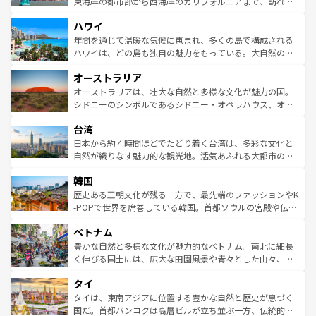
ことができる。国民の所得が高いため物価も高いが、旅行
東海岸の都市部から西海岸のカリフォルニアまで、訪れる
者向けの交通パス提供のサービスもあり、うまく活用すれ
場所ごとに異なる風景と体験が待っている。ニューヨーク
ハワイ
ば市内交通費無料で観光を楽しむこともできる。 なお、新
のような巨大都市は、観光、ショッピング、エンターテイ
着のスイス情報は
コンテンツ一覧
を参照してほしい。
ンメントが詰まった刺激的なスポットだ。一方、アメリカ
年間を通じて温暖な気候に恵まれ、多くの島で構成される
西部には大自然が広がり、グランドキャニオンやイエロー
ハワイは、どの島も独自の魅力をもっている。大自然の神
ストーン国立公園といった絶景が堪能できる。さらに、南
秘を感じたいなら、火山が生み出した壮大な景観を誇るハ
オーストラリア
部のニューオーリンズでは、音楽と美食が融合した独特の
ワイ島は見逃せない。また、定番の観光地といえばオアフ
文化が魅力。旅行者はアメリカの各地域で異なる魅力を楽
島だが、静かな自然を求めるならマウイ島やカウアイ島が
オーストラリアは、壮大な自然と多様な文化が魅力の国。
しみながら、その多様性と豊かな歴史を感じることができ
おすすめ。エメラルドグリーンに輝く海をはじめ、豊かな
シドニーのシンボルであるシドニー・オペラハウス、オー
るだろう。車でのロードトリップや列車の旅も、アメリカ
文化や歴史が息づいている。「アロハスピリット」と呼ば
ストラリア東海岸北部に広がる大サンゴ礁地帯グレートバ
ならではの贅沢な旅のスタイルだ。 なお、新着のアメリカ
台湾
れるおもてなしの心で訪れる人々を迎えてくれるハワイの
リアリーフや大陸中央部にそびえるウルル（エアーズロッ
情報は
コンテンツ一覧
を参照してほしい。
人々、おいしいローカルフードやハワイアンミュージッ
ク）、タスマニアの美しい原生林やケアンズの熱帯雨林な
日本から約４時間ほどでたどり着く台湾は、多彩な文化と
ク、伝統的なフラダンスなど、すべてがハワイの魅力を彩
ど、見どころがたくさん。また、カフェやワイン、オージ
自然が織りなす魅力的な観光地。活気あふれる大都市の台
っている。訪れるたびに新しい発見と感動が待っているハ
ービーフなどの食文化も豊かで、美味しいものであふれて
北やノスタルジックな町並みが人気な九份（ジォウフェ
ワイを、存分に味わってほしい。 なお、新着のハワイ情報
韓国
いる。アクティビティも充実しており、サーフィンやダイ
ン）、静ひつな山岳地帯である台湾東部など、都市の喧騒
は
コンテンツ一覧
を参照してほしい。
ビング、ハイキングなど、アウトドア好きにはたまらな
と山間の静けさが共存しており、訪れる人に新しい発見と
歴史ある王朝文化が残る一方で、最先端のファッションやK
い。オーストラリアの多彩な魅力を存分に味わいつくそ
驚きをもたらしてくれる。また、奥深い台湾の食文化も魅
-POPで世界を席巻している韓国。首都ソウルの宮殿や伝統
う。 なお、新着のオーストラリア情報は
コンテンツ一覧
を
力で、夜市などの屋台グルメから高級料理、ヘルシーで美
家屋が並ぶエリアでは韓国の歴史と文化に浸ることがで
参照してほしい。
ベトナム
容にもいいと評判のスイーツなど、バラエティ豊かな料理
き、地方に足を延ばせば四季折々の自然美を楽しむことが
が味わえる。 なお、新着の台湾情報は
コンテンツ一覧
を参
できる。そして、キムチや焼肉、絶品のストリートフード
豊かな自然と多様な文化が魅力的なベトナム。南北に細長
照してほしい。
まで、さまざまな韓国料理が待っている。夜には、韓国な
く伸びる国土には、広大な田園風景や青々とした山々、世
らではのナイトライフも堪能できる。あたたかいホスピタ
界遺産に登録された壮大な自然景観が点在し、都市部では
タイ
リティに包まれながら、韓国の多彩な魅力を心ゆくまで味
急速な発展と共に伝統が息づく。ハノイの古い町並みやホ
わってみてほしい。 なお、新着の韓国情報は
コンテンツ一
ーチミン市のフランス統治時代の建物も、独特の雰囲気を
タイは、東南アジアに位置する豊かな自然と歴史が息づく
覧
を参照してほしい。
醸し出している。また、バラエティの豊かさとおいしさで
国だ。首都バンコクは高層ビルが立ち並ぶ一方、伝統的な