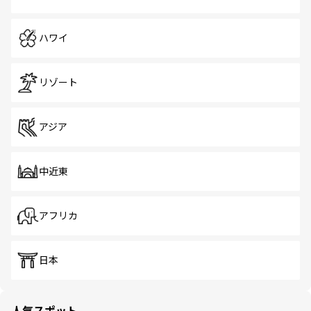
ハワイ
リゾート
アジア
中近東
アフリカ
日本
人気スポット