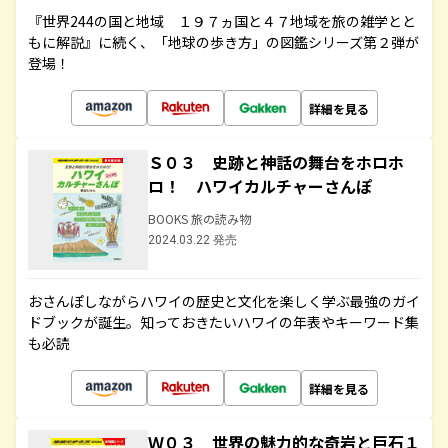
『世界244の国と地域 １９７ヵ国と４７地域を旅の雑学とと
もに解説』に続く、「地球の歩き方」の図鑑シリーズ第２弾が
登場！
詳細を見る
Ｓ０３ 史跡と神話の舞台をホロホ
ロ！ ハワイカルチャーさんぽ
BOOKS 旅の読み物
2024.03.22 発売
おさんぽしながらハワイの歴史と文化を楽しく学ぶ最強のガイ
ドブックが誕生。知っておきたいハワイの年表やキーワード集
も必読
詳細を見る
Ｗ０３ 世界の魅力的な奇岩と巨石１