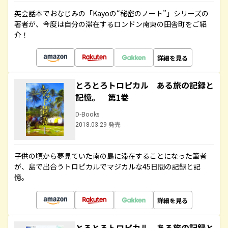
英会話本でおなじみの「Kayoの“秘密のノート”」シリーズの
著者が、今度は自分の滞在するロンドン南東の田舎町をご紹
介！
詳細を見る
とろとろトロピカル ある旅の記録と
記憶。 第1巻
D-Books
2018.03.29 発売
子供の頃から夢見ていた南の島に滞在することになった筆者
が、島で出合うトロピカルでマジカルな45日間の記録と記
憶。
詳細を見る
とろとろトロピカル ある旅の記録と