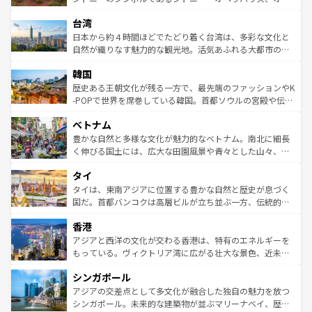
るだろう。車でのロードトリップや列車の旅も、アメリカ
文化や歴史が息づいている。「アロハスピリット」と呼ば
ストラリア東海岸北部に広がる大サンゴ礁地帯グレートバ
ならではの贅沢な旅のスタイルだ。 なお、新着のアメリカ
台湾
れるおもてなしの心で訪れる人々を迎えてくれるハワイの
リアリーフや大陸中央部にそびえるウルル（エアーズロッ
情報は
コンテンツ一覧
を参照してほしい。
人々、おいしいローカルフードやハワイアンミュージッ
ク）、タスマニアの美しい原生林やケアンズの熱帯雨林な
日本から約４時間ほどでたどり着く台湾は、多彩な文化と
ク、伝統的なフラダンスなど、すべてがハワイの魅力を彩
ど、見どころがたくさん。また、カフェやワイン、オージ
自然が織りなす魅力的な観光地。活気あふれる大都市の台
っている。訪れるたびに新しい発見と感動が待っているハ
ービーフなどの食文化も豊かで、美味しいものであふれて
北やノスタルジックな町並みが人気な九份（ジォウフェ
ワイを、存分に味わってほしい。 なお、新着のハワイ情報
韓国
いる。アクティビティも充実しており、サーフィンやダイ
ン）、静ひつな山岳地帯である台湾東部など、都市の喧騒
は
コンテンツ一覧
を参照してほしい。
ビング、ハイキングなど、アウトドア好きにはたまらな
と山間の静けさが共存しており、訪れる人に新しい発見と
歴史ある王朝文化が残る一方で、最先端のファッションやK
い。オーストラリアの多彩な魅力を存分に味わいつくそ
驚きをもたらしてくれる。また、奥深い台湾の食文化も魅
-POPで世界を席巻している韓国。首都ソウルの宮殿や伝統
う。 なお、新着のオーストラリア情報は
コンテンツ一覧
を
力で、夜市などの屋台グルメから高級料理、ヘルシーで美
家屋が並ぶエリアでは韓国の歴史と文化に浸ることがで
参照してほしい。
ベトナム
容にもいいと評判のスイーツなど、バラエティ豊かな料理
き、地方に足を延ばせば四季折々の自然美を楽しむことが
が味わえる。 なお、新着の台湾情報は
コンテンツ一覧
を参
できる。そして、キムチや焼肉、絶品のストリートフード
豊かな自然と多様な文化が魅力的なベトナム。南北に細長
照してほしい。
まで、さまざまな韓国料理が待っている。夜には、韓国な
く伸びる国土には、広大な田園風景や青々とした山々、世
らではのナイトライフも堪能できる。あたたかいホスピタ
界遺産に登録された壮大な自然景観が点在し、都市部では
タイ
リティに包まれながら、韓国の多彩な魅力を心ゆくまで味
急速な発展と共に伝統が息づく。ハノイの古い町並みやホ
わってみてほしい。 なお、新着の韓国情報は
コンテンツ一
ーチミン市のフランス統治時代の建物も、独特の雰囲気を
タイは、東南アジアに位置する豊かな自然と歴史が息づく
覧
を参照してほしい。
醸し出している。また、バラエティの豊かさとおいしさで
国だ。首都バンコクは高層ビルが立ち並ぶ一方、伝統的な
世界中の食通を魅了してやまないベトナム料理も魅力のひ
寺院や市場がいたるところに点在し、古きよき文化と現代
香港
とつ。フォーやバインミー、ベトナムコーヒーなどは、ぜ
の活気が交差している。北部ではチェンマイなどの山岳地
ひ現地で味わいたい。どの地域を訪れてもあたたかい人々
帯で自然と触れ合い、南部ではプーケットやクラビの美し
アジアと西洋の文化が交わる香港は、特有のエネルギーを
が旅行者を迎えてくれるので、きっと忘れられない旅にな
いビーチでリゾート気分を楽しむことができる。タイ料理
もっている。ヴィクトリア湾に広がる壮大な景色、近未来
るはずだ。 なお、新着のベトナム情報は
コンテンツ一覧
を
は世界的に有名で、屋台から高級レストランまで味覚を刺
的なアートスポット、そして歴史と現代が融合した町並
参照してほしい。
シンガポール
激する。気候は一年中温暖で、どの季節にも異なる楽しみ
み、どこを訪れても感動するはず。観光スポットが密集し
が待っている。親しみやすいタイの人々、仏教を中心とし
ており、効率よく見どころを回れるのも魅力。息をのむよ
アジアの交差点として多文化が融合した独自の魅力を放つ
た文化、そして多様な観光資源が、訪れる旅人を魅了し続
うな絶景から文化的な体験まで、香港を存分に楽しみ尽く
シンガポール。未来的な建築物が並ぶマリーナベイ、歴史