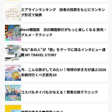
エアラインランキング 読者の投票をもとにランキン
グ形式で発表
Next韓国旅 次の韓国旅行がもっと楽しくなる 旅先・
グルメ・テクニック
旬な“あの人”が「旅」をテーマに語るインタビュー連
載 MY TRAVEL STORY
今、こんな旅がしてみたい！地球の歩き方が選ぶ2026
年絶対行くべき旅先30
コスパもタイパもかなえる！賢者の旅テクニック