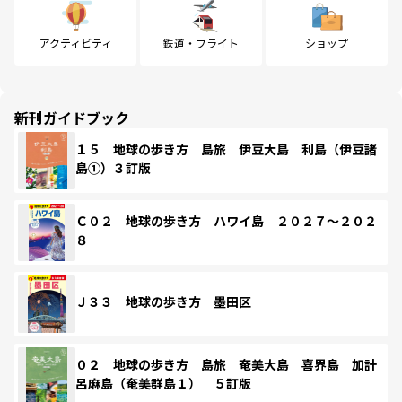
アクティビティ
鉄道・フライト
ショップ
新刊ガイドブック
１５ 地球の歩き方 島旅 伊豆大島 利島（伊豆諸
島①）３訂版
Ｃ０２ 地球の歩き方 ハワイ島 ２０２７～２０２
８
Ｊ３３ 地球の歩き方 墨田区
０２ 地球の歩き方 島旅 奄美大島 喜界島 加計
呂麻島（奄美群島１） ５訂版