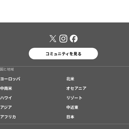
コミュニティを見る
国と地域
ヨーロッパ
北米
中南米
オセアニア
ハワイ
リゾート
アジア
中近東
アフリカ
日本