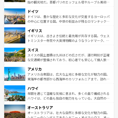
アートに溢れた街角から、地方では古代ローマ遺跡や中世
指の観光地だ。首都パリのエッフェル塔やルーブル美術館
の城塞都市、穏やかなビーチリゾートまで多彩な表情を見
といった象徴的なスポットから、田舎町の古風な美しさま
せる。地方によって風土や気候が異なるスペインはその個
ドイツ
で、幅広い魅力が詰まっている。華麗な宮殿、歴史的な大
性で訪れる人を魅了する。 なお、新着のスペイン情報は
コ
聖堂、美しいビーチ、そして豊かな自然が、訪れる者を心
ドイツは、豊かな歴史と多彩な文化が交差するヨーロッパ
ンテンツ一覧
を参照してほしい。
から魅了する。また、フランスは美食の国としても知ら
の中心に位置する国。中世の街並みが残るロマンチック街
れ、フランス料理はユネスコ無形文化遺産にも登録されて
道から、未来を先取りするようなモダンな都市まで多様な
イギリス
いる。シャンパンの発祥地であるランス、プロヴァンスの
顔を持つこの国は、どこを歩いても飽きることがない。ベ
香り高いラベンダー畑など、多彩な楽しみ方が可能だ。さ
ルリンの文化的活気、バイエルン州のアルプスの絶景、そ
イギリスは、古きよき伝統と最先端が共存する国。ウェス
らに、パリ以外の地域にも魅力が溢れており、どの街角に
してライン川沿いのワイン畑といった風景は必見。ビール
トミンスター寺院や大英博物館のようなランドマーク、歴
も豊かな歴史と文化が息づいている。パリ以外の個性あふ
とソーセージを味わいながら地元の人と過ごす楽しい時間
史ある大学都市、美しい丘陵地帯や牧歌的な風景など、エ
れる地方に足を運ぶとそれぞれで全く異なる文化を体験で
スイス
は、お酒好きな人にはぜひ体験してほしい。 なお、新着の
リアごとに異なる魅力がある。また、優雅なアフタヌーン
きるだろう。 なお、新着のフランス情報は
コンテンツ一覧
ドイツ情報は
コンテンツ一覧
を参照してほしい。
ティー、ビール好きにはたまらない英国パブ、サッカー観
スイスの国土面積は九州ほどの広さだが、運行時刻が正確
を参照してほしい。
戦など、本場だからこそできる体験も豊富。イギリスを旅
な交通網が整備されており、初心者でも安心して個人旅行
して楽しみつくそう。 なお、新着のイギリス情報は
コンテ
を楽しめる。日本同様に時刻表どおりの旅が可能だ。中世
アメリカ
ンツ一覧
を参照してほしい。
の建物がそのまま残る町や、スイスならではのユニークな
博物館もあり、アルプス観光だけでなく町歩きも満喫する
アメリカ合衆国は、広大な土地と多様な文化が魅力の国。
ことができる。国民の所得が高いため物価も高いが、旅行
東海岸の都市部から西海岸のカリフォルニアまで、訪れる
者向けの交通パス提供のサービスもあり、うまく活用すれ
場所ごとに異なる風景と体験が待っている。ニューヨーク
ハワイ
ば市内交通費無料で観光を楽しむこともできる。 なお、新
のような巨大都市は、観光、ショッピング、エンターテイ
着のスイス情報は
コンテンツ一覧
を参照してほしい。
ンメントが詰まった刺激的なスポットだ。一方、アメリカ
年間を通じて温暖な気候に恵まれ、多くの島で構成される
西部には大自然が広がり、グランドキャニオンやイエロー
ハワイは、どの島も独自の魅力をもっている。大自然の神
ストーン国立公園といった絶景が堪能できる。さらに、南
秘を感じたいなら、火山が生み出した壮大な景観を誇るハ
オーストラリア
部のニューオーリンズでは、音楽と美食が融合した独特の
ワイ島は見逃せない。また、定番の観光地といえばオアフ
文化が魅力。旅行者はアメリカの各地域で異なる魅力を楽
島だが、静かな自然を求めるならマウイ島やカウアイ島が
オーストラリアは、壮大な自然と多様な文化が魅力の国。
しみながら、その多様性と豊かな歴史を感じることができ
おすすめ。エメラルドグリーンに輝く海をはじめ、豊かな
シドニーのシンボルであるシドニー・オペラハウス、オー