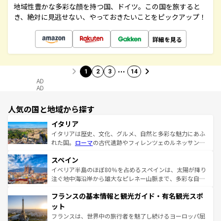
地域性豊かな多彩な顔を持つ国、ドイツ。この国を旅すると
き、絶対に見逃せない、やっておきたいことをピックアップ！
詳細を見る
…
1
2
3
14
AD
AD
人気の国と地域から探す
イタリア
イタリアは歴史、文化、グルメ、自然と多彩な魅力にあふ
れた国。
ローマ
の古代遺跡やフィレンツェのルネッサンス
美術、ヴェネツィアの運河など、歴史あるスポットはもち
スペイン
ろん、トスカーナの美しい田園風景やアマルフィ海岸の絶
景など、自然景観も見逃せない。観光の合間には、本場の
イベリア半島のほぼ80％を占めるスペインは、太陽が降り
ピザやパスタなど、絶品のイタリア料理を堪能することも
注ぐ地中海沿岸から雄大なピレネー山脈まで、多彩な自然
できる。朝目覚めてから夜眠るまで、すべての瞬間を楽し
と文化が詰まったヨーロッパ屈指の旅行先だ。多様な地域
フランスの基本情報と観光ガイド・有名観光スポ
ませてくれるイタリアで、忘れられない旅をしてみよう！
文化が根付くこの国では、情熱的なフラメンコ、熱気あふ
なお、新着のイタリア情報は
コンテンツ一覧
を参照してほ
れる闘牛、そして美味しいタパスが生活の一部となってい
ット
しい。
る。首都マドリードの洗練された雰囲気や、バルセロナの
フランスは、世界中の旅行者を魅了し続けるヨーロッパ屈