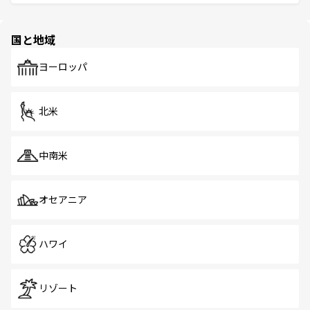
ける。 なお、新着のタイ情報は
コンテンツ一覧
を参照して
そう。 なお、新着の香港情報は
コンテンツ一覧
を参照して
と伝統を感じられるエスニックタウン、多数の緑豊かな公
ほしい。
ほしい。
園や自然保護区など、自然が調和した近代的な景観と文化
の多様性あふれるカラフルな町は、どこを歩いても新しい
国と地域
発見がある。さらに、治安のよさや充実した公共交通機関
も、旅行者にとっては魅力的なポイント。グルメも豊富
で、ホーカーズは地元の風情を楽しめる外せないスポット
ヨーロッパ
だ。訪れる人を飽きさせないシンガポールで、多様な魅力
を体感しよう。 なお、新着のシンガポール情報は
コンテン
ツ一覧
を参照してほしい。
北米
中南米
オセアニア
ハワイ
リゾート