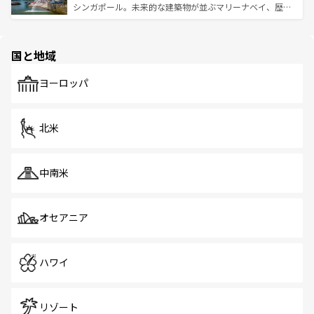
た文化、そして多様な観光資源が、訪れる旅人を魅了し続
うな絶景から文化的な体験まで、香港を存分に楽しみ尽く
シンガポール。未来的な建築物が並ぶマリーナベイ、歴史
ける。 なお、新着のタイ情報は
コンテンツ一覧
を参照して
そう。 なお、新着の香港情報は
コンテンツ一覧
を参照して
と伝統を感じられるエスニックタウン、多数の緑豊かな公
ほしい。
ほしい。
園や自然保護区など、自然が調和した近代的な景観と文化
の多様性あふれるカラフルな町は、どこを歩いても新しい
国と地域
発見がある。さらに、治安のよさや充実した公共交通機関
も、旅行者にとっては魅力的なポイント。グルメも豊富
で、ホーカーズは地元の風情を楽しめる外せないスポット
ヨーロッパ
だ。訪れる人を飽きさせないシンガポールで、多様な魅力
を体感しよう。 なお、新着のシンガポール情報は
コンテン
ツ一覧
を参照してほしい。
北米
中南米
オセアニア
ハワイ
リゾート