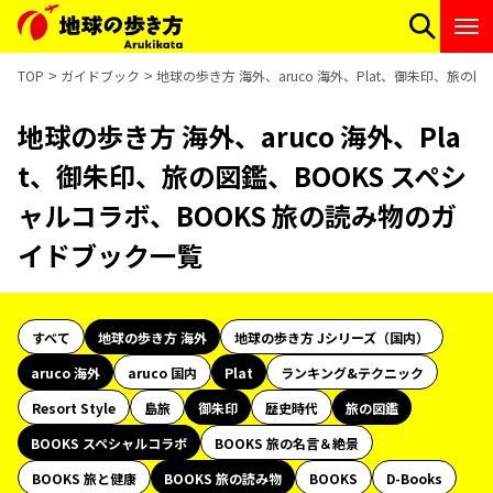
TOP
ガイドブック
地球の歩き方 海外、aruco 海外、Plat、御朱印、旅の
地球の歩き方 海外、aruco 海外、Pla
t、御朱印、旅の図鑑、BOOKS スペシ
ャルコラボ、BOOKS 旅の読み物のガ
イドブック一覧
すべて
地球の歩き方 海外
地球の歩き方 Jシリーズ（国内）
aruco 海外
aruco 国内
Plat
ランキング&テクニック
Resort Style
島旅
御朱印
歴史時代
旅の図鑑
BOOKS スペシャルコラボ
BOOKS 旅の名言＆絶景
BOOKS 旅と健康
BOOKS 旅の読み物
BOOKS
D-Books