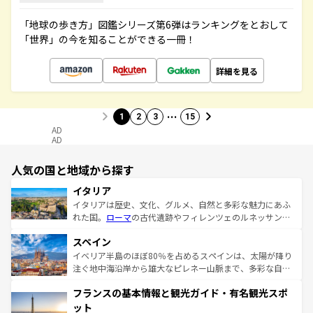
「地球の歩き方」図鑑シリーズ第6弾はランキングをとおして
「世界」の今を知ることができる一冊！
詳細を見る
…
1
2
3
15
AD
AD
人気の国と地域から探す
イタリア
イタリアは歴史、文化、グルメ、自然と多彩な魅力にあふ
れた国。
ローマ
の古代遺跡やフィレンツェのルネッサンス
美術、ヴェネツィアの運河など、歴史あるスポットはもち
スペイン
ろん、トスカーナの美しい田園風景やアマルフィ海岸の絶
景など、自然景観も見逃せない。観光の合間には、本場の
イベリア半島のほぼ80％を占めるスペインは、太陽が降り
ピザやパスタなど、絶品のイタリア料理を堪能することも
注ぐ地中海沿岸から雄大なピレネー山脈まで、多彩な自然
できる。朝目覚めてから夜眠るまで、すべての瞬間を楽し
と文化が詰まったヨーロッパ屈指の旅行先だ。多様な地域
フランスの基本情報と観光ガイド・有名観光スポ
ませてくれるイタリアで、忘れられない旅をしてみよう！
文化が根付くこの国では、情熱的なフラメンコ、熱気あふ
なお、新着のイタリア情報は
コンテンツ一覧
を参照してほ
れる闘牛、そして美味しいタパスが生活の一部となってい
ット