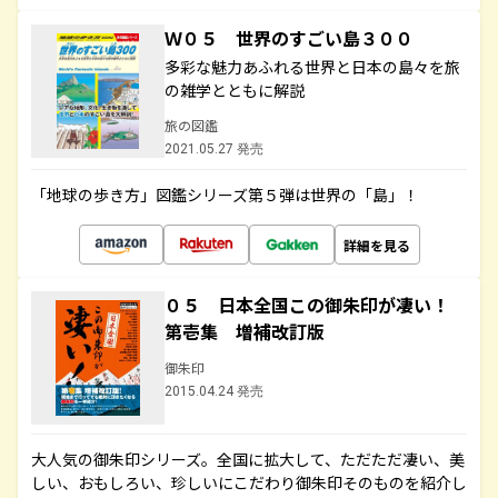
Ｗ０５ 世界のすごい島３００
多彩な魅力あふれる世界と日本の島々を旅
の雑学とともに解説
旅の図鑑
2021.05.27 発売
「地球の歩き方」図鑑シリーズ第５弾は世界の「島」！
詳細を見る
０５ 日本全国この御朱印が凄い！
第壱集 増補改訂版
御朱印
2015.04.24 発売
大人気の御朱印シリーズ。全国に拡大して、ただただ凄い、美
しい、おもしろい、珍しいにこだわり御朱印そのものを紹介し