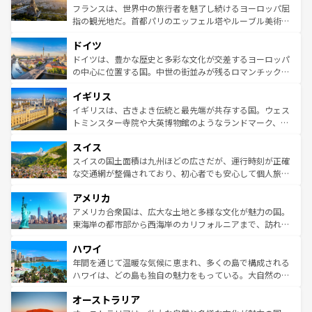
しい。
る。首都マドリードの洗練された雰囲気や、バルセロナの
フランスは、世界中の旅行者を魅了し続けるヨーロッパ屈
アートに溢れた街角から、地方では古代ローマ遺跡や中世
指の観光地だ。首都パリのエッフェル塔やルーブル美術館
の城塞都市、穏やかなビーチリゾートまで多彩な表情を見
といった象徴的なスポットから、田舎町の古風な美しさま
せる。地方によって風土や気候が異なるスペインはその個
ドイツ
で、幅広い魅力が詰まっている。華麗な宮殿、歴史的な大
性で訪れる人を魅了する。 なお、新着のスペイン情報は
コ
聖堂、美しいビーチ、そして豊かな自然が、訪れる者を心
ドイツは、豊かな歴史と多彩な文化が交差するヨーロッパ
ンテンツ一覧
を参照してほしい。
から魅了する。また、フランスは美食の国としても知ら
の中心に位置する国。中世の街並みが残るロマンチック街
れ、フランス料理はユネスコ無形文化遺産にも登録されて
道から、未来を先取りするようなモダンな都市まで多様な
イギリス
いる。シャンパンの発祥地であるランス、プロヴァンスの
顔を持つこの国は、どこを歩いても飽きることがない。ベ
香り高いラベンダー畑など、多彩な楽しみ方が可能だ。さ
ルリンの文化的活気、バイエルン州のアルプスの絶景、そ
イギリスは、古きよき伝統と最先端が共存する国。ウェス
らに、パリ以外の地域にも魅力が溢れており、どの街角に
してライン川沿いのワイン畑といった風景は必見。ビール
トミンスター寺院や大英博物館のようなランドマーク、歴
も豊かな歴史と文化が息づいている。パリ以外の個性あふ
とソーセージを味わいながら地元の人と過ごす楽しい時間
史ある大学都市、美しい丘陵地帯や牧歌的な風景など、エ
れる地方に足を運ぶとそれぞれで全く異なる文化を体験で
スイス
は、お酒好きな人にはぜひ体験してほしい。 なお、新着の
リアごとに異なる魅力がある。また、優雅なアフタヌーン
きるだろう。 なお、新着のフランス情報は
コンテンツ一覧
ドイツ情報は
コンテンツ一覧
を参照してほしい。
ティー、ビール好きにはたまらない英国パブ、サッカー観
スイスの国土面積は九州ほどの広さだが、運行時刻が正確
を参照してほしい。
戦など、本場だからこそできる体験も豊富。イギリスを旅
な交通網が整備されており、初心者でも安心して個人旅行
して楽しみつくそう。 なお、新着のイギリス情報は
コンテ
を楽しめる。日本同様に時刻表どおりの旅が可能だ。中世
アメリカ
ンツ一覧
を参照してほしい。
の建物がそのまま残る町や、スイスならではのユニークな
博物館もあり、アルプス観光だけでなく町歩きも満喫する
アメリカ合衆国は、広大な土地と多様な文化が魅力の国。
ことができる。国民の所得が高いため物価も高いが、旅行
東海岸の都市部から西海岸のカリフォルニアまで、訪れる
者向けの交通パス提供のサービスもあり、うまく活用すれ
場所ごとに異なる風景と体験が待っている。ニューヨーク
ハワイ
ば市内交通費無料で観光を楽しむこともできる。 なお、新
のような巨大都市は、観光、ショッピング、エンターテイ
着のスイス情報は
コンテンツ一覧
を参照してほしい。
ンメントが詰まった刺激的なスポットだ。一方、アメリカ
年間を通じて温暖な気候に恵まれ、多くの島で構成される
西部には大自然が広がり、グランドキャニオンやイエロー
ハワイは、どの島も独自の魅力をもっている。大自然の神
ストーン国立公園といった絶景が堪能できる。さらに、南
秘を感じたいなら、火山が生み出した壮大な景観を誇るハ
オーストラリア
部のニューオーリンズでは、音楽と美食が融合した独特の
ワイ島は見逃せない。また、定番の観光地といえばオアフ
文化が魅力。旅行者はアメリカの各地域で異なる魅力を楽