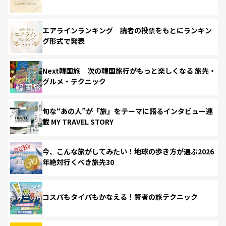
エアラインランキング 読者の投票をもとにランキン
グ形式で発表
Next韓国旅 次の韓国旅行がもっと楽しくなる 旅先・
グルメ・テクニック
旬な“あの人”が「旅」をテーマに語るインタビュー連
載 MY TRAVEL STORY
今、こんな旅がしてみたい！地球の歩き方が選ぶ2026
年絶対行くべき旅先30
コスパもタイパもかなえる！賢者の旅テクニック