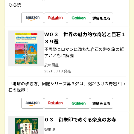
も必読
詳細を見る
Ｗ０３ 世界の魅力的な奇岩と巨石１
３９選
不思議とロマンに満ちた岩石の謎を旅の雑
学とともに解説
旅の図鑑
2021.03.18 発売
「地球の歩き方」図鑑シリーズ第３弾は、謎だらけの奇岩と巨
石の世界！
詳細を見る
０３ 御朱印でめぐる奈良のお寺
御朱印