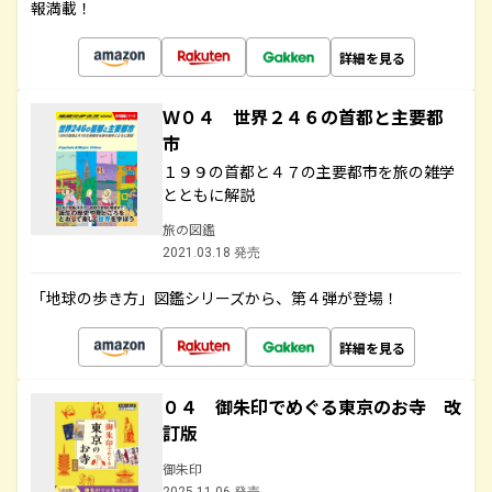
報満載！
詳細を見る
Ｗ０４ 世界２４６の首都と主要都
市
１９９の首都と４７の主要都市を旅の雑学
とともに解説
旅の図鑑
2021.03.18 発売
「地球の歩き方」図鑑シリーズから、第４弾が登場！
詳細を見る
０４ 御朱印でめぐる東京のお寺 改
訂版
御朱印