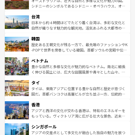
島だが、静かな自然を求めるならマウイ島やカウアイ島が
オーストラリアは、壮大な自然と多様な文化が魅力の国。
しみながら、その多様性と豊かな歴史を感じることができ
おすすめ。エメラルドグリーンに輝く海をはじめ、豊かな
シドニーのシンボルであるシドニー・オペラハウス、オー
るだろう。車でのロードトリップや列車の旅も、アメリカ
文化や歴史が息づいている。「アロハスピリット」と呼ば
ストラリア東海岸北部に広がる大サンゴ礁地帯グレートバ
ならではの贅沢な旅のスタイルだ。 なお、新着のアメリカ
台湾
れるおもてなしの心で訪れる人々を迎えてくれるハワイの
リアリーフや大陸中央部にそびえるウルル（エアーズロッ
情報は
コンテンツ一覧
を参照してほしい。
人々、おいしいローカルフードやハワイアンミュージッ
ク）、タスマニアの美しい原生林やケアンズの熱帯雨林な
日本から約４時間ほどでたどり着く台湾は、多彩な文化と
ク、伝統的なフラダンスなど、すべてがハワイの魅力を彩
ど、見どころがたくさん。また、カフェやワイン、オージ
自然が織りなす魅力的な観光地。活気あふれる大都市の台
っている。訪れるたびに新しい発見と感動が待っているハ
ービーフなどの食文化も豊かで、美味しいものであふれて
北やノスタルジックな町並みが人気な九份（ジォウフェ
ワイを、存分に味わってほしい。 なお、新着のハワイ情報
韓国
いる。アクティビティも充実しており、サーフィンやダイ
ン）、静ひつな山岳地帯である台湾東部など、都市の喧騒
は
コンテンツ一覧
を参照してほしい。
ビング、ハイキングなど、アウトドア好きにはたまらな
と山間の静けさが共存しており、訪れる人に新しい発見と
歴史ある王朝文化が残る一方で、最先端のファッションやK
い。オーストラリアの多彩な魅力を存分に味わいつくそ
驚きをもたらしてくれる。また、奥深い台湾の食文化も魅
-POPで世界を席巻している韓国。首都ソウルの宮殿や伝統
う。 なお、新着のオーストラリア情報は
コンテンツ一覧
を
力で、夜市などの屋台グルメから高級料理、ヘルシーで美
家屋が並ぶエリアでは韓国の歴史と文化に浸ることがで
参照してほしい。
ベトナム
容にもいいと評判のスイーツなど、バラエティ豊かな料理
き、地方に足を延ばせば四季折々の自然美を楽しむことが
が味わえる。 なお、新着の台湾情報は
コンテンツ一覧
を参
できる。そして、キムチや焼肉、絶品のストリートフード
豊かな自然と多様な文化が魅力的なベトナム。南北に細長
照してほしい。
まで、さまざまな韓国料理が待っている。夜には、韓国な
く伸びる国土には、広大な田園風景や青々とした山々、世
らではのナイトライフも堪能できる。あたたかいホスピタ
界遺産に登録された壮大な自然景観が点在し、都市部では
タイ
リティに包まれながら、韓国の多彩な魅力を心ゆくまで味
急速な発展と共に伝統が息づく。ハノイの古い町並みやホ
わってみてほしい。 なお、新着の韓国情報は
コンテンツ一
ーチミン市のフランス統治時代の建物も、独特の雰囲気を
タイは、東南アジアに位置する豊かな自然と歴史が息づく
覧
を参照してほしい。
醸し出している。また、バラエティの豊かさとおいしさで
国だ。首都バンコクは高層ビルが立ち並ぶ一方、伝統的な
世界中の食通を魅了してやまないベトナム料理も魅力のひ
寺院や市場がいたるところに点在し、古きよき文化と現代
香港
とつ。フォーやバインミー、ベトナムコーヒーなどは、ぜ
の活気が交差している。北部ではチェンマイなどの山岳地
ひ現地で味わいたい。どの地域を訪れてもあたたかい人々
帯で自然と触れ合い、南部ではプーケットやクラビの美し
アジアと西洋の文化が交わる香港は、特有のエネルギーを
が旅行者を迎えてくれるので、きっと忘れられない旅にな
いビーチでリゾート気分を楽しむことができる。タイ料理
もっている。ヴィクトリア湾に広がる壮大な景色、近未来
るはずだ。 なお、新着のベトナム情報は
コンテンツ一覧
を
は世界的に有名で、屋台から高級レストランまで味覚を刺
的なアートスポット、そして歴史と現代が融合した町並
参照してほしい。
シンガポール
激する。気候は一年中温暖で、どの季節にも異なる楽しみ
み、どこを訪れても感動するはず。観光スポットが密集し
が待っている。親しみやすいタイの人々、仏教を中心とし
ており、効率よく見どころを回れるのも魅力。息をのむよ
アジアの交差点として多文化が融合した独自の魅力を放つ