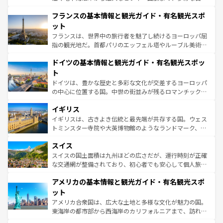
ませてくれるイタリアで、忘れられない旅をしてみよう！
と文化が詰まったヨーロッパ屈指の旅行先だ。多様な地域
なお、新着のイタリア情報は
コンテンツ一覧
を参照してほ
フランスの基本情報と観光ガイド・有名観光スポ
文化が根付くこの国では、情熱的なフラメンコ、熱気あふ
しい。
れる闘牛、そして美味しいタパスが生活の一部となってい
ット
る。首都マドリードの洗練された雰囲気や、バルセロナの
フランスは、世界中の旅行者を魅了し続けるヨーロッパ屈
アートに溢れた街角から、地方では古代ローマ遺跡や中世
指の観光地だ。首都パリのエッフェル塔やルーブル美術館
の城塞都市、穏やかなビーチリゾートまで多彩な表情を見
といった象徴的なスポットから、田舎町の古風な美しさま
せる。地方によって風土や気候が異なるスペインはその個
ドイツの基本情報と観光ガイド・有名観光スポッ
で、幅広い魅力が詰まっている。華麗な宮殿、歴史的な大
性で訪れる人を魅了する。 なお、新着のスペイン情報は
コ
聖堂、美しいビーチ、そして豊かな自然が、訪れる者を心
ト
ンテンツ一覧
を参照してほしい。
から魅了する。また、フランスは美食の国としても知ら
ドイツは、豊かな歴史と多彩な文化が交差するヨーロッパ
れ、フランス料理はユネスコ無形文化遺産にも登録されて
の中心に位置する国。中世の街並みが残るロマンチック街
いる。シャンパンの発祥地であるランス、プロヴァンスの
道から、未来を先取りするようなモダンな都市まで多様な
香り高いラベンダー畑など、多彩な楽しみ方が可能だ。さ
イギリス
顔を持つこの国は、どこを歩いても飽きることがない。ベ
らに、パリ以外の地域にも魅力が溢れており、どの街角に
ルリンの文化的活気、バイエルン州のアルプスの絶景、そ
イギリスは、古きよき伝統と最先端が共存する国。ウェス
も豊かな歴史と文化が息づいている。パリ以外の個性あふ
してライン川沿いのワイン畑といった風景は必見。ビール
トミンスター寺院や大英博物館のようなランドマーク、歴
れる地方に足を運ぶとそれぞれで全く異なる文化を体験で
とソーセージを味わいながら地元の人と過ごす楽しい時間
史ある大学都市、美しい丘陵地帯や牧歌的な風景など、エ
きるだろう。 なお、新着のフランス情報は
コンテンツ一覧
スイス
は、お酒好きな人にはぜひ体験してほしい。 なお、新着の
リアごとに異なる魅力がある。また、優雅なアフタヌーン
を参照してほしい。
ドイツ情報は
コンテンツ一覧
を参照してほしい。
ティー、ビール好きにはたまらない英国パブ、サッカー観
スイスの国土面積は九州ほどの広さだが、運行時刻が正確
戦など、本場だからこそできる体験も豊富。イギリスを旅
な交通網が整備されており、初心者でも安心して個人旅行
して楽しみつくそう。 なお、新着のイギリス情報は
コンテ
を楽しめる。日本同様に時刻表どおりの旅が可能だ。中世
アメリカの基本情報と観光ガイド・有名観光スポ
ンツ一覧
を参照してほしい。
の建物がそのまま残る町や、スイスならではのユニークな
博物館もあり、アルプス観光だけでなく町歩きも満喫する
ット
ことができる。国民の所得が高いため物価も高いが、旅行
アメリカ合衆国は、広大な土地と多様な文化が魅力の国。
者向けの交通パス提供のサービスもあり、うまく活用すれ
東海岸の都市部から西海岸のカリフォルニアまで、訪れる
ば市内交通費無料で観光を楽しむこともできる。 なお、新
場所ごとに異なる風景と体験が待っている。ニューヨーク