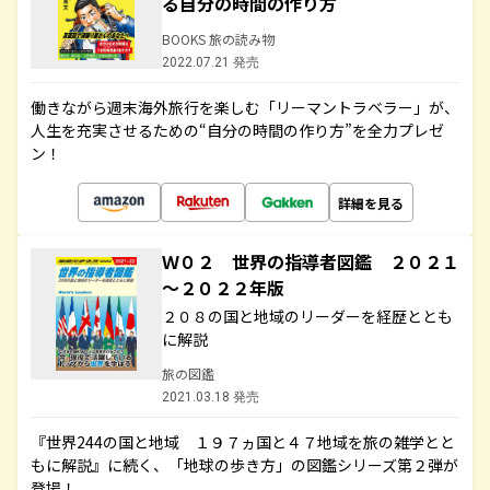
る自分の時間の作り方
BOOKS 旅の読み物
2022.07.21 発売
働きながら週末海外旅行を楽しむ「リーマントラベラー」が、
人生を充実させるための“自分の時間の作り方”を全力プレゼ
ン！
詳細を見る
Ｗ０２ 世界の指導者図鑑 ２０２１
～２０２２年版
２０８の国と地域のリーダーを経歴ととも
に解説
旅の図鑑
2021.03.18 発売
『世界244の国と地域 １９７ヵ国と４７地域を旅の雑学とと
もに解説』に続く、「地球の歩き方」の図鑑シリーズ第２弾が
登場！