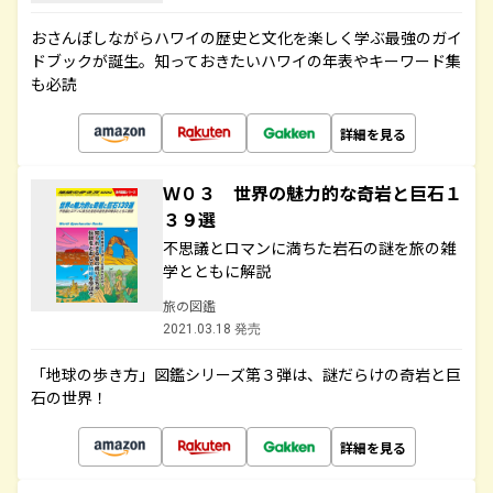
おさんぽしながらハワイの歴史と文化を楽しく学ぶ最強のガイ
ドブックが誕生。知っておきたいハワイの年表やキーワード集
も必読
詳細を見る
Ｗ０３ 世界の魅力的な奇岩と巨石１
３９選
不思議とロマンに満ちた岩石の謎を旅の雑
学とともに解説
旅の図鑑
2021.03.18 発売
「地球の歩き方」図鑑シリーズ第３弾は、謎だらけの奇岩と巨
石の世界！
詳細を見る