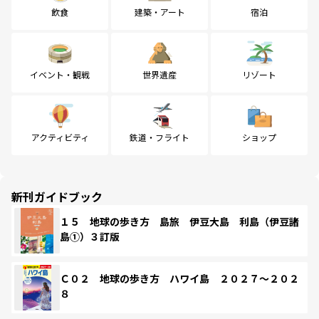
飲食
建築・アート
宿泊
イベント・観戦
世界遺産
リゾート
アクティビティ
鉄道・フライト
ショップ
新刊ガイドブック
１５ 地球の歩き方 島旅 伊豆大島 利島（伊豆諸
島①）３訂版
Ｃ０２ 地球の歩き方 ハワイ島 ２０２７～２０２
８