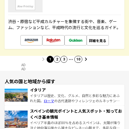
渋谷・原宿など平成カルチャーを象徴する街や、音楽、ゲー
ム、ファッションなど、平成時代の流行と文化を巡るガイド。
詳細を見る
…
1
2
3
10
AD
AD
人気の国と地域から探す
イタリア
イタリアは歴史、文化、グルメ、自然と多彩な魅力にあふ
れた国。
ローマ
の古代遺跡やフィレンツェのルネッサンス
美術、ヴェネツィアの運河など、歴史あるスポットはもち
スペインの観光ポイントと人気スポット・知ってお
ろん、トスカーナの美しい田園風景やアマルフィ海岸の絶
景など、自然景観も見逃せない。観光の合間には、本場の
くべき基本情報
ピザやパスタなど、絶品のイタリア料理を堪能することも
イベリア半島のほぼ80％を占めるスペインは、太陽が降り
できる。朝目覚めてから夜眠るまで、すべての瞬間を楽し
注ぐ地中海沿岸から雄大なピレネー山脈まで、多彩な自然