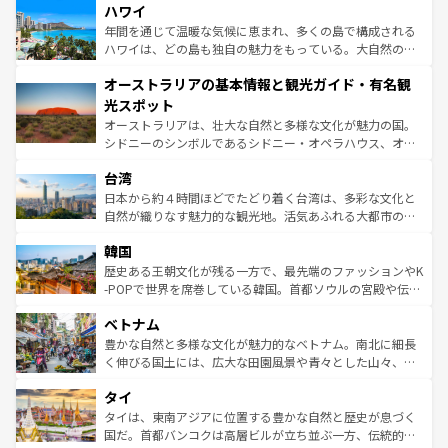
着のスイス情報は
コンテンツ一覧
を参照してほしい。
ハワイ
のような巨大都市は、観光、ショッピング、エンターテイ
ンメントが詰まった刺激的なスポットだ。一方、アメリカ
年間を通じて温暖な気候に恵まれ、多くの島で構成される
西部には大自然が広がり、グランドキャニオンやイエロー
ハワイは、どの島も独自の魅力をもっている。大自然の神
ストーン国立公園といった絶景が堪能できる。さらに、南
秘を感じたいなら、火山が生み出した壮大な景観を誇るハ
オーストラリアの基本情報と観光ガイド・有名観
部のニューオーリンズでは、音楽と美食が融合した独特の
ワイ島は見逃せない。また、定番の観光地といえばオアフ
文化が魅力。旅行者はアメリカの各地域で異なる魅力を楽
島だが、静かな自然を求めるならマウイ島やカウアイ島が
光スポット
しみながら、その多様性と豊かな歴史を感じることができ
おすすめ。エメラルドグリーンに輝く海をはじめ、豊かな
オーストラリアは、壮大な自然と多様な文化が魅力の国。
るだろう。車でのロードトリップや列車の旅も、アメリカ
文化や歴史が息づいている。「アロハスピリット」と呼ば
シドニーのシンボルであるシドニー・オペラハウス、オー
ならではの贅沢な旅のスタイルだ。 なお、新着のアメリカ
れるおもてなしの心で訪れる人々を迎えてくれるハワイの
ストラリア東海岸北部に広がる大サンゴ礁地帯グレートバ
情報は
コンテンツ一覧
を参照してほしい。
人々、おいしいローカルフードやハワイアンミュージッ
台湾
リアリーフや大陸中央部にそびえるウルル（エアーズロッ
ク、伝統的なフラダンスなど、すべてがハワイの魅力を彩
ク）、タスマニアの美しい原生林やケアンズの熱帯雨林な
日本から約４時間ほどでたどり着く台湾は、多彩な文化と
っている。訪れるたびに新しい発見と感動が待っているハ
ど、見どころがたくさん。また、カフェやワイン、オージ
自然が織りなす魅力的な観光地。活気あふれる大都市の台
ワイを、存分に味わってほしい。 なお、新着のハワイ情報
ービーフなどの食文化も豊かで、美味しいものであふれて
北やノスタルジックな町並みが人気な九份（ジォウフェ
は
コンテンツ一覧
を参照してほしい。
韓国
いる。アクティビティも充実しており、サーフィンやダイ
ン）、静ひつな山岳地帯である台湾東部など、都市の喧騒
ビング、ハイキングなど、アウトドア好きにはたまらな
と山間の静けさが共存しており、訪れる人に新しい発見と
歴史ある王朝文化が残る一方で、最先端のファッションやK
い。オーストラリアの多彩な魅力を存分に味わいつくそ
驚きをもたらしてくれる。また、奥深い台湾の食文化も魅
-POPで世界を席巻している韓国。首都ソウルの宮殿や伝統
う。 なお、新着のオーストラリア情報は
コンテンツ一覧
を
力で、夜市などの屋台グルメから高級料理、ヘルシーで美
家屋が並ぶエリアでは韓国の歴史と文化に浸ることがで
参照してほしい。
ベトナム
容にもいいと評判のスイーツなど、バラエティ豊かな料理
き、地方に足を延ばせば四季折々の自然美を楽しむことが
が味わえる。 なお、新着の台湾情報は
コンテンツ一覧
を参
できる。そして、キムチや焼肉、絶品のストリートフード
豊かな自然と多様な文化が魅力的なベトナム。南北に細長
照してほしい。
まで、さまざまな韓国料理が待っている。夜には、韓国な
く伸びる国土には、広大な田園風景や青々とした山々、世
らではのナイトライフも堪能できる。あたたかいホスピタ
界遺産に登録された壮大な自然景観が点在し、都市部では
タイ
リティに包まれながら、韓国の多彩な魅力を心ゆくまで味
急速な発展と共に伝統が息づく。ハノイの古い町並みやホ
わってみてほしい。 なお、新着の韓国情報は
コンテンツ一
ーチミン市のフランス統治時代の建物も、独特の雰囲気を
タイは、東南アジアに位置する豊かな自然と歴史が息づく
覧
を参照してほしい。
醸し出している。また、バラエティの豊かさとおいしさで
国だ。首都バンコクは高層ビルが立ち並ぶ一方、伝統的な