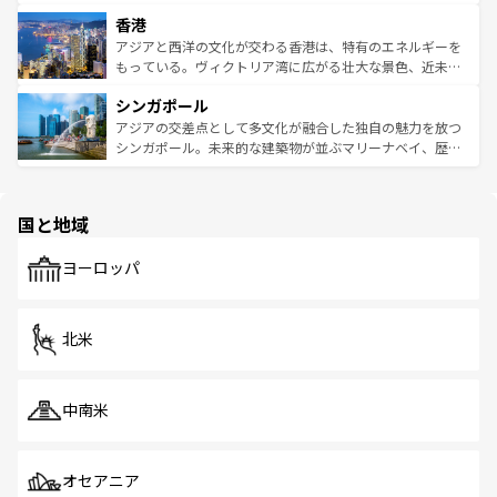
世界中の食通を魅了してやまないベトナム料理も魅力のひ
寺院や市場がいたるところに点在し、古きよき文化と現代
香港
とつ。フォーやバインミー、ベトナムコーヒーなどは、ぜ
の活気が交差している。北部ではチェンマイなどの山岳地
ひ現地で味わいたい。どの地域を訪れてもあたたかい人々
帯で自然と触れ合い、南部ではプーケットやクラビの美し
アジアと西洋の文化が交わる香港は、特有のエネルギーを
が旅行者を迎えてくれるので、きっと忘れられない旅にな
いビーチでリゾート気分を楽しむことができる。タイ料理
もっている。ヴィクトリア湾に広がる壮大な景色、近未来
るはずだ。 なお、新着のベトナム情報は
コンテンツ一覧
を
は世界的に有名で、屋台から高級レストランまで味覚を刺
的なアートスポット、そして歴史と現代が融合した町並
参照してほしい。
シンガポール
激する。気候は一年中温暖で、どの季節にも異なる楽しみ
み、どこを訪れても感動するはず。観光スポットが密集し
が待っている。親しみやすいタイの人々、仏教を中心とし
ており、効率よく見どころを回れるのも魅力。息をのむよ
アジアの交差点として多文化が融合した独自の魅力を放つ
た文化、そして多様な観光資源が、訪れる旅人を魅了し続
うな絶景から文化的な体験まで、香港を存分に楽しみ尽く
シンガポール。未来的な建築物が並ぶマリーナベイ、歴史
ける。 なお、新着のタイ情報は
コンテンツ一覧
を参照して
そう。 なお、新着の香港情報は
コンテンツ一覧
を参照して
と伝統を感じられるエスニックタウン、多数の緑豊かな公
ほしい。
ほしい。
園や自然保護区など、自然が調和した近代的な景観と文化
の多様性あふれるカラフルな町は、どこを歩いても新しい
国と地域
発見がある。さらに、治安のよさや充実した公共交通機関
も、旅行者にとっては魅力的なポイント。グルメも豊富
で、ホーカーズは地元の風情を楽しめる外せないスポット
ヨーロッパ
だ。訪れる人を飽きさせないシンガポールで、多様な魅力
を体感しよう。 なお、新着のシンガポール情報は
コンテン
ツ一覧
を参照してほしい。
北米
中南米
オセアニア