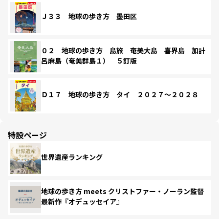
Ｊ３３ 地球の歩き方 墨田区
０２ 地球の歩き方 島旅 奄美大島 喜界島 加計
呂麻島（奄美群島１） ５訂版
Ｄ１７ 地球の歩き方 タイ ２０２７～２０２８
特設ページ
世界遺産ランキング
地球の歩き方 meets クリストファー・ノーラン監督
最新作『オデュッセイア』