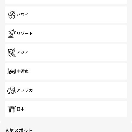
ハワイ
リゾート
アジア
中近東
アフリカ
日本
人気スポット